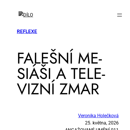
REFLEXE
FA­LEŠ­NÍ ME­
SI­ÁŠI A TE­LE­
VIZ­NÍ ZMAR
Veronika Holečková
25. května, 2026