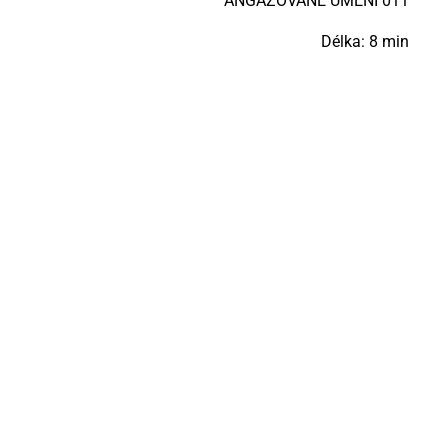
AN­GA­ŽO­VA­NÉ UMĚ­NÍ 011
Délka: 8 min