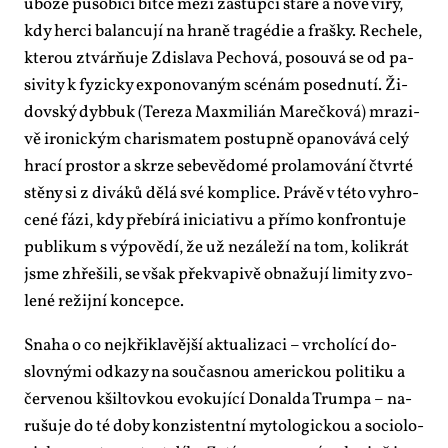
ubo­ze pů­so­bí­cí bit­ce me­zi zá­stup­ci sta­ré a no­vé ví­ry,
kdy her­ci ba­lan­cu­jí na hra­ně tragé­die a fraš­ky. Re­che­le,
kte­rou ztvár­ňu­je Zdi­sla­va Pe­cho­vá, po­sou­vá se od pa­
si­vi­ty k fy­zic­ky ex­po­no­va­ným scé­nám po­sed­nu­tí. Ži­
dov­ský dy­bbuk (Te­re­za Ma­x­mi­li­án Ma­reč­ko­vá) mra­zi­
vě iro­nic­kým cha­risma­tem po­stup­ně opa­no­vá­vá ce­lý
hra­cí pro­stor a skr­ze se­be­vě­do­mé pro­la­mo­vá­ní čtvr­té
stě­ny si z di­vá­ků dě­lá své kom­pli­ce. Prá­vě v té­to vy­hro­
ce­né fá­zi, kdy pře­bí­rá ini­ci­a­ti­vu a pří­mo kon­fron­tu­je
pu­b­li­kum s vý­po­vě­dí, že už ne­zá­le­ží na tom, ko­li­krát
jsme zhře­ši­li, se však pře­kva­pi­vě ob­na­žu­jí li­mi­ty zvo­
le­né re­žij­ní kon­cep­ce.
Sna­ha o co nej­křikla­věj­ší ak­tu­a­li­za­ci – vr­cho­lí­cí do­
slov­ný­mi od­ka­zy na sou­čas­nou ame­ric­kou po­li­ti­ku a
čer­ve­nou kšil­tov­kou evo­ku­jí­cí Do­nal­da Trum­pa – na­
ru­šu­je do té do­by kon­zis­tent­ní my­to­lo­gic­kou a so­ci­o­lo­