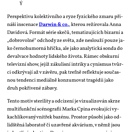
Ý
Per­spek­ti­vu ko­lek­tiv­ní­ho a ry­ze fy­zic­ké­ho zma­ru při­
ná­ší in­sce­na­ce
Darwin & co.
, kte­rou re­ží­ro­va­la An­na
Da­vi­do­vá
.
For­mát sé­rie ske­čů, te­ma­ti­zu­jí­cích bi­zar­ní a
„dob­ro­vol­né“ od­cho­dy ze svě­ta, zde ne­slou­ží pou­ze ja­
ko čer­no­hu­mor­ná hříč­ka, ale ja­ko ana­ly­tic­ká son­da do
de­val­va­ce hod­no­ty lid­ské­ho ži­vo­ta. Rá­mec ob­skur­ní
te­le­viz­ní show, je­jíž zá­ku­lis­ní in­tri­ky a cy­nis­mus tvůr­
ci od­krý­va­jí až v zá­vě­ru, pak tref­ně re­flek­tu­je sou­čas­
nou ten­den­ci me­di­ál­ně kon­zu­mo­vat tragé­dii ja­ko
druh po­kři­ve­né zá­ba­vy.
Ten­to mo­tiv ste­ri­li­ty a od­ci­ze­ní je vi­zu­a­li­zo­ván skr­ze
mul­ti­funkč­ní scé­no­gra­fii Mar­ka Cpi­na evo­ku­jí­cí vy­
kach­lí­ko­va­ný vnitřek ba­zé­nu. Pro­stor pů­so­bí ja­ko od­
lid­ště­ná la­bo­ra­toř či uza­vře­né akvá­ri­um, v němž jsou