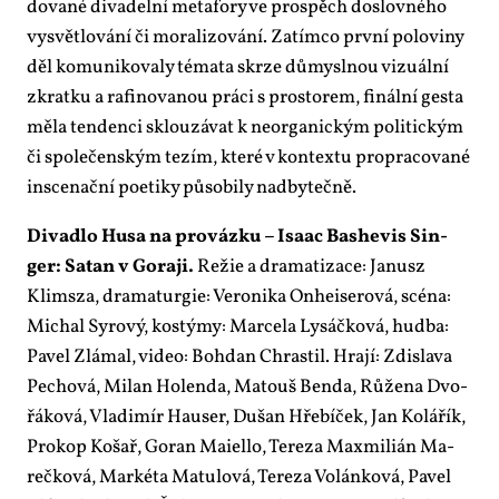
do­va­né di­va­del­ní me­ta­fo­ry ve pro­spěch do­slov­né­ho
vy­svět­lo­vá­ní či mo­ra­li­zo­vá­ní. Za­tím­co prv­ní po­lo­vi­ny
děl ko­mu­ni­ko­va­ly té­ma­ta skr­ze dů­my­sl­nou vi­zu­ál­ní
zkrat­ku a ra­fi­no­va­nou prá­ci s pro­sto­rem, fi­nál­ní ges­ta
mě­la ten­den­ci sklouzá­vat k ne­or­ga­nic­kým po­li­tic­kým
či spo­le­čen­ským te­zím, kte­ré v kon­tex­tu pro­pra­co­va­né
in­sce­nač­ní po­e­ti­ky pů­so­bi­ly nad­by­teč­ně.
Di­va­dlo Husa na pro­váz­ku – Isa­ac Ba­she­vis Sin­
ger: Sa­tan v Go­ra­ji.
Re­žie a dra­ma­ti­za­ce: Ja­nusz
Klim­sza, dra­ma­tur­gie: Ve­ro­ni­ka Onhe­i­se­ro­vá, scé­na:
Mi­chal Sy­ro­vý, kos­týmy: Mar­ce­la Ly­sáč­ko­vá, hud­ba:
Pa­vel Zlá­mal, vi­deo: Boh­dan Chras­til. Hra­jí: Zdi­sla­va
Pe­cho­vá, Mi­lan Ho­len­da, Ma­touš Ben­da, Rů­že­na Dvo­
řá­ko­vá, Vla­di­mír Hauser, Dušan Hře­bí­ček, Jan Ko­lá­řík,
Pro­kop Ko­šař, Go­ran Maiello, Te­re­za Ma­x­mi­li­án Ma­
reč­ko­vá, Mar­ké­ta Ma­tu­lo­vá, Te­re­za Vo­lán­ko­vá, Pa­vel