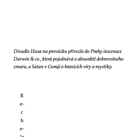
Divadlo Husa na provázku přivezlo do Prahy inscenace
Darwin & co., která pojednává o absurditě dobrovolného
zmaru, a Satan v Goraji o hranicích víry a mystiky.
R
e­
c
h
e­