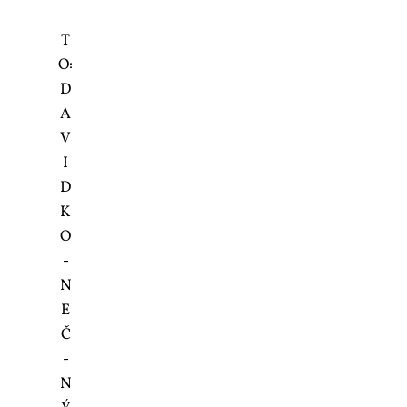
T
O:
D
A­
V
I
D
K
O
­
N
E
Č
­
N