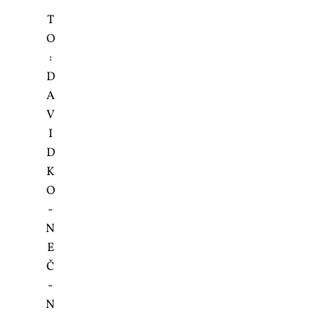
T
O
:
D
A­
V
I
D
K
O
­
N
E
Č
­
N