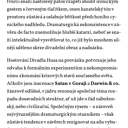
tvůr­ci sna­ží na­sto­le­ný pa­tos vzá­pě­tí sho­dit iro­nic­kým
ges­tem s čer­ve­ným tla­čít­kem, onen ka­za­tel­ský tón v
pro­sto­ru zů­stá­vá a osla­bu­je břit­kost před­cho­zí­ho cy­
nic­ké­ho nad­hle­du. Dra­ma­tur­gic­ká ne­kon­zis­ten­ce v zá­
vě­ru de fac­to zne­mož­ňu­je hlub­ší ka­tar­zi, ne­boť se sna­
ží in­te­lek­tu­ál­ně vy­svět­lo­vat to, co již by­lo mno­hem sil­
ně­ji sdě­le­no skr­ze di­va­del­ní ob­raz a nad­sáz­ku.
Hos­to­vá­ní Di­va­dla Husa na pro­váz­ku po­tvr­zu­je je­ho
od­va­hu k for­mál­ním ex­pe­ri­men­tům a ne­kom­pro­mis­
ní­mu zkou­má­ní kri­zo­vých sta­vů sou­čas­né­ho svě­ta.
Ač­ko­liv jsou in­sce­na­ce
Sa­tan v Go­ra­ji
a
Darwin & co.
žánro­vě od­liš­né, v já­dru re­zo­nu­je spo­leč­né té­ma roz­
pa­du do­sa­vad­ních struk­tur, ať už jde o řád ná­bo­žen­
ský, ne­bo ci­vi­li­zač­ní. Spo­leč­ným ry­sem – a zá­ro­veň
nej­vý­raz­něj­ším dra­ma­tur­gic­kým otaz­ní­kem – však
zů­stá­vá ten­den­ce v zá­vě­rech re­zig­no­vat na sí­lu vy­bu­