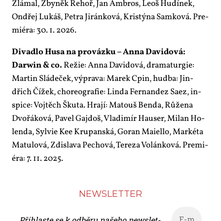
Zlá­mal, Zby­něk Ře­hoř, Jan Am­bros, Le­oš Hu­dí­nek,
On­dřej Lukáš, Pet­ra Ji­rán­ko­vá, Kris­tý­na Sam­ko­vá. Pre­
mi­é­ra: 30. 1. 2026.
Di­va­dlo Husa na pro­váz­ku – An­na Da­vi­do­vá:
Darwin & co.
Re­žie: An­na Da­vi­do­vá, dra­ma­tur­gie:
Mar­tin Slá­de­ček, vý­pra­va: Ma­rek Cpin, hud­ba: Jin­
dřich Čí­žek, cho­re­o­gra­fie: Lin­da Fer­nan­dez Sa­ez, in­
spi­ce: Voj­těch Šku­ta. Hra­jí: Ma­touš Ben­da, Rů­že­na
Dvo­řá­ko­vá, Pa­vel Gajdoš, Vla­di­mír Hauser, Mi­lan Ho­
len­da, Syl­vie Kee Kru­pan­ská, Go­ran Maiello, Mar­ké­ta
Ma­tu­lo­vá, Zdi­sla­va Pe­cho­vá, Te­re­za Vo­lán­ko­vá. Pre­mi­
é­ra: 7. 11. 2025.
NEWS­LET­TER
Při­hlas­te se k od­bě­ru na­še­ho news­let­