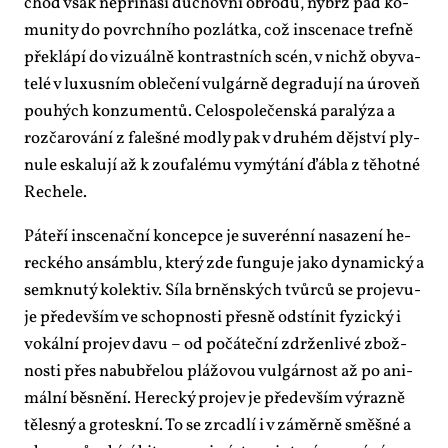
chod však ne­při­ná­ší du­chov­ní ob­ro­du, ný­brž pád ko­
mu­ni­ty do po­vrch­ní­ho po­zlát­ka, což in­sce­na­ce tref­ně
pře­klá­pí do vi­zu­ál­ně kon­trast­ních scén, v nichž oby­va­
te­lé v lu­xus­ním ob­le­če­ní vul­gár­ně de­gra­du­jí na úro­veň
pou­hých kon­zu­men­tů. Ce­lo­spo­le­čen­ská pa­ra­lý­za a
roz­ča­ro­vá­ní z fa­leš­né mod­ly pak v dru­hém děj­ství ply­
nu­le es­ka­lu­jí až k zou­fa­lé­mu vy­mý­tá­ní ďáb­la z tě­hot­né
Re­che­le.
Pá­te­ří in­sce­nač­ní kon­cep­ce je su­ve­rén­ní na­sa­ze­ní he­
rec­ké­ho an­sám­blu, kte­rý zde fun­gu­je ja­ko dy­na­mic­ký a
semknu­tý ko­lek­tiv. Sí­la br­něn­ských tvůr­ců se pro­je­vu­
je pře­de­vším ve schop­nos­ti přes­ně od­stí­nit fy­zic­ký i
vo­kál­ní pro­jev da­vu – od po­čá­teč­ní zdr­žen­li­vé zbož­
nos­ti přes na­bubře­lou plá­žo­vou vul­gár­nost až po ani­
mál­ní běs­ně­ní. He­rec­ký pro­jev je pře­de­vším vý­raz­ně
tě­les­ný a gro­tesk­ní. To se zr­ca­dlí i v zá­měr­ně směš­né a