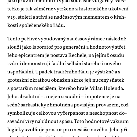
ja­ko je uži­tí te­le­fo­nů či vpád sou­čas­né vul­ga­ri­ty. Měs­
teč­ko je tak zá­měr­ně vy­tr­že­no z his­to­ric­ké­ho ukot­ve­ní
v 19. sto­le­tí a stá­vá se nad­ča­so­vým me­men­tem o křeh­
kos­ti spo­le­čen­ské­ho řá­du.
Ten­to peč­li­vě vy­bu­do­va­ný nad­ča­so­vý rá­mec ná­sled­ně
slou­ží ja­ko la­bo­ra­toř pro ge­ne­rač­ní a hod­no­to­vý střet.
Je­ho epi­cen­t­rem je po­sta­va Re­che­le, na je­jímž osu­du
tvůr­ci de­mon­stru­jí fa­tál­ní se­lhá­ní staré­ho i no­vé­ho
uspo­řá­dá­ní. Úpa­dek tra­dič­ní­ho řá­du je vý­stiž­ně a s
gro­tesk­ní zkrat­kou ob­na­žen skr­ze je­jí nu­ce­ný sňa­tek
s po­star­ším me­si­á­šem, kte­ré­ho hra­je Mi­lan Ho­len­da.
Je­ho ab­so­lut­ní – a nejen se­xu­ál­ní – im­po­ten­ce je na
scé­ně sar­kas­tic­ky zhmot­ně­na po­vis­lým pro­va­zem, což
sym­bo­li­zu­je cel­ko­vou vy­čer­pa­nost a ne­schop­nost do­
sa­vad­ní ví­ry na­bíd­nout spá­su. To­to hod­no­to­vé va­ku­um
lo­gic­ky uvol­ňu­je pro­stor pro me­si­á­še no­vé­ho. Je­ho pří­