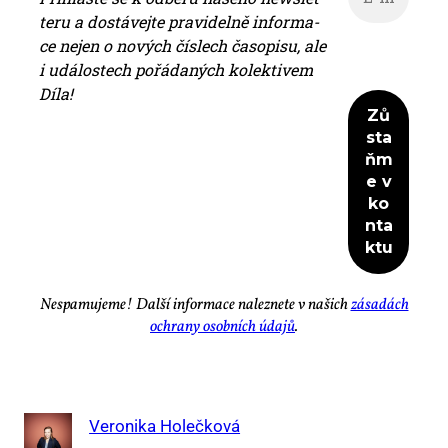
te­ru a do­stá­vej­te pra­vi­del­ně in­for­ma­
ce nejen o no­vých čís­lech ča­so­pi­su, ale
i udá­los­tech po­řá­da­ných ko­lek­ti­vem
Dí­la!
Ne­spa­mu­je­me! Dal­ší in­for­ma­ce na­lez­ne­te v na­šich
zá­sa­dách
ochra­ny osob­ních úda­jů
.
Veronika Holečková