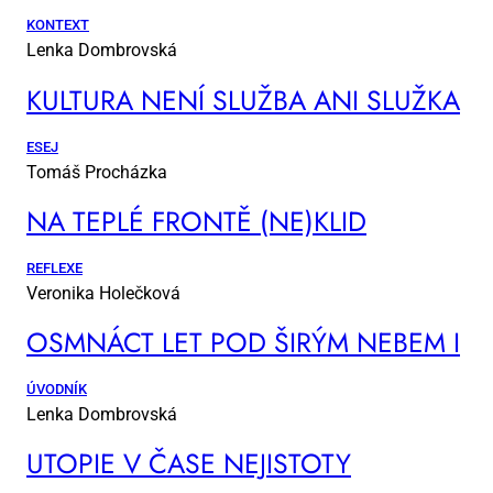
KONTEXT
Lenka Dombrovská
KUL­TU­RA NE­NÍ SLUŽ­BA ANI SLUŽ­KA
ESEJ
Tomáš Procházka
NA TEP­LÉ FRON­TĚ (NE)KLID
REFLEXE
Veronika Holečková
OSM­NÁCT LET POD ŠI­RÝM NE­BEM I
ÚVODNÍK
Lenka Dombrovská
UTO­PIE V ČA­SE NE­JIS­TO­TY