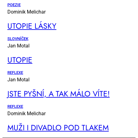
POEZIE
Dominik Melichar
UTO­PIE LÁS­KY
SLOVNÍČEK
Jan Motal
UTO­PIE
REFLEXE
Jan Motal
JSTE PYŠ­NÍ, A TAK MÁ­LO VÍ­TE!
REFLEXE
Dominik Melichar
MUŽI I DI­VA­DLO POD TLA­KEM