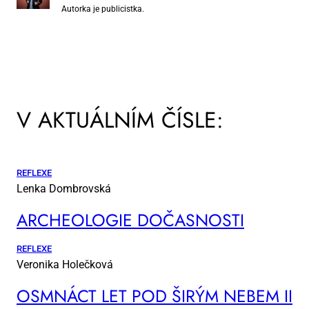
Autorka je publicistka.
V AKTUÁLNÍM ČÍSLE:
REFLEXE
Lenka Dombrovská
AR­CHE­O­LO­GIE DO­ČAS­NOS­TI
REFLEXE
Veronika Holečková
OSM­NÁCT LET POD ŠI­RÝM NE­BEM II