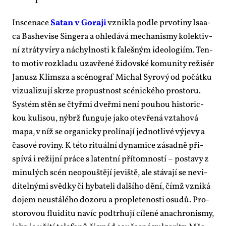
Ý
In­sce­na­ce
Sa­tan v Go­ra­ji
vznik­la pod­le pr­vo­ti­ny Isa­a­
ca Ba­she­vi­se Sin­ge­ra a ohle­dá­vá me­cha­nismy ko­lek­tiv­
ní ztrá­ty ví­ry a ná­chyl­nos­ti k fa­leš­ným ide­o­lo­giím. Ten­
to mo­tiv roz­kla­du uza­vře­né ži­dov­ské ko­mu­ni­ty re­ži­sér
Ja­nusz Klim­sza a scé­no­graf Mi­chal Sy­ro­vý od po­čát­ku
vi­zu­a­li­zu­jí skr­ze pro­pust­nost scé­nic­ké­ho pro­sto­ru.
Sys­tém stěn se čtyř­mi dveř­mi ne­ní pou­hou his­to­ric­
kou ku­li­sou, ný­brž fun­gu­je ja­ko ote­vře­ná vzta­ho­vá
ma­pa, v níž se or­ga­nic­ky pro­lí­na­jí jed­not­li­vé vý­je­vy a
ča­so­vé ro­vi­ny. K té­to ri­tu­ál­ní dy­na­mi­ce zá­sad­ně při­
spí­vá i re­žij­ní prá­ce s la­tent­ní pří­tom­nos­tí – po­sta­vy z
mi­nu­lých scén ne­o­pouš­tě­jí je­viš­tě, ale stá­va­jí se ne­vi­
di­tel­ný­mi svěd­ky či hy­ba­te­li dal­ší­ho dě­ní, čímž vzni­ká
do­jem ne­u­stá­lé­ho do­zo­ru a pro­ple­te­nos­ti osu­dů. Pro­
sto­ro­vou flui­di­tu na­víc pod­tr­hu­jí cí­le­né ana­chro­nismy,