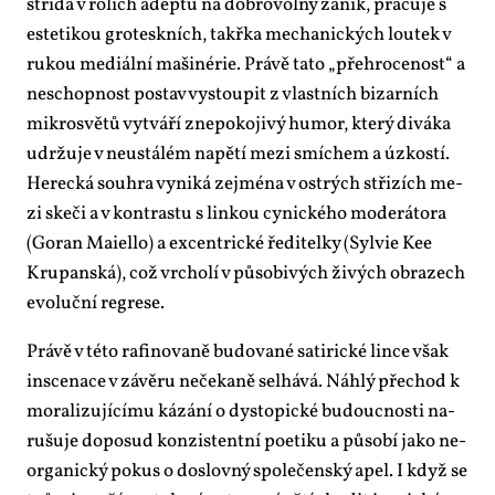
stří­dá v ro­lích adep­tů na dob­ro­vol­ný zá­nik, pra­cu­je s
es­te­ti­kou gro­tesk­ních, takřka me­cha­nic­kých lou­tek v
ru­kou me­di­ál­ní ma­ši­né­rie. Prá­vě ta­to „pře­hro­ce­nost“ a
ne­schop­nost po­stav vy­stou­pit z vlast­ních bi­zar­ních
mi­k­ro­svě­tů vy­tvá­ří zne­po­ko­ji­vý hu­mor, kte­rý di­vá­ka
udr­žu­je v ne­u­stá­lém na­pě­tí me­zi smí­chem a úz­kos­tí.
He­rec­ká sou­hra vy­ni­ká zejmé­na v os­t­rých stři­zích me­
zi ske­či a v kon­tras­tu s lin­kou cy­nic­ké­ho mo­de­rá­to­ra
(Go­ran Maiello) a ex­cen­t­ric­ké ře­di­tel­ky (Syl­vie Kee
Kru­pan­ská), což vr­cho­lí v pů­so­bi­vých ži­vých ob­ra­zech
evo­luč­ní re­gre­se.
Prá­vě v té­to ra­fi­no­va­ně bu­do­va­né sa­ti­ric­ké lin­ce však
in­sce­na­ce v zá­vě­ru ne­če­ka­ně se­lhá­vá. Náh­lý pře­chod k
mo­ra­li­zu­jí­cí­mu ká­zá­ní o dysto­pic­ké bu­douc­nos­ti na­
ru­šu­je do­po­sud kon­zis­tent­ní po­e­ti­ku a pů­so­bí ja­ko ne­
or­ga­nic­ký po­kus o do­slov­ný spo­le­čen­ský apel. I když se