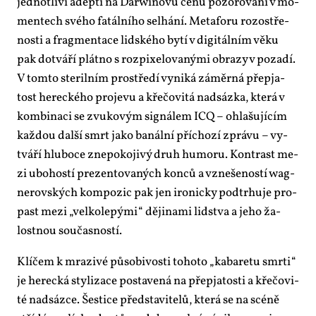
jed­not­li­ví adep­ti na Darwi­no­vu ce­nu po­zo­ro­vá­ni v mo­
men­tech své­ho fa­tál­ní­ho se­lhá­ní. Me­ta­fo­ru rozostře­
nos­ti a frag­men­ta­ce lid­ské­ho by­tí v di­gi­tál­ním vě­ku
pak do­tvá­ří plát­no s roz­pi­xe­lo­va­ný­mi ob­ra­zy v po­za­dí.
V tom­to ste­ril­ním pro­stře­dí vy­ni­ká zá­měr­ná pře­pja­
tost he­rec­ké­ho pro­je­vu a kře­čo­vi­tá nad­sáz­ka, kte­rá v
kom­bi­na­ci se zvu­ko­vým sig­ná­lem ICQ – ohla­šu­jí­cím
kaž­dou dal­ší smrt ja­ko ba­nál­ní pří­cho­zí zprá­vu – vy­
tvá­ří hlu­bo­ce zne­po­ko­ji­vý druh hu­mo­ru. Kon­trast me­
zi ubo­hos­tí pre­zen­to­va­ných kon­ců a vzne­še­nos­tí wag­
ne­rov­ských kom­po­zic pak jen iro­nic­ky pod­tr­hu­je pro­
past me­zi „vel­ko­le­pý­mi“ dě­ji­na­mi lid­stva a je­ho ža­
lost­nou sou­čas­nos­tí.
Klí­čem k mra­zi­vé pů­so­bi­vos­ti to­ho­to „ka­ba­re­tu smr­ti“
je he­rec­ká sty­li­za­ce po­sta­ve­ná na pře­pja­tos­ti a kře­čo­vi­
té nad­sáz­ce. Šes­ti­ce před­sta­vi­te­lů, kte­rá se na scé­ně