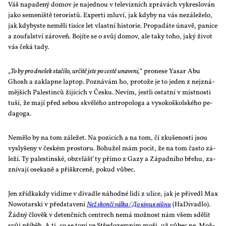
Váš na­pa­de­ný do­mov je na­jed­nou v te­le­viz­ních zprá­vách vy­kres­lo­ván
ja­ko se­me­niš­tě te­ro­ris­tů. Ex­per­ti mlu­ví, jak kdy­by na vás ne­zá­le­že­lo,
jak kdy­bys­te ne­mě­li ti­sí­ce let vlast­ní his­to­rie. Pro­pa­dá­te úna­vě, pa­ni­ce
a zou­fal­ství zá­ro­veň. Bo­jí­te se o svůj do­mov, ale ta­ky to­ho, ja­ký ži­vot
vás če­ká ta­dy.
„
To by pro dnešek sta­či­lo, ur­či­tě jste po ces­tě una­ve­ni,
“ pro­ne­se Ya­sar Abu
Ghosh a za­klap­ne laptop. Po­zná­vám ho, pro­to­že je to je­den z nej­zná­
měj­ších Pa­les­tin­ců ži­jí­cích v Čes­ku. Ne­vím, jest­li ostat­ní v míst­nos­ti
tu­ší, že ma­jí před se­bou skvě­lé­ho an­tro­po­lo­ga a vy­so­ko­škol­ské­ho pe­
da­go­ga.
Ne­mě­lo by na tom zá­le­žet. Na po­zi­cích a na tom, čí zku­še­nos­ti jsou
vy­sly­še­ny v čes­kém pro­sto­ru. Bo­hu­žel mám po­cit, že na tom čas­to zá­
le­ží. Ty pa­les­tin­ské, ob­zvlášť ty pří­mo z Ga­zy a Zá­pad­ní­ho bře­hu, za­
zní­va­jí ose­ka­ně a při­škr­ce­ně, po­kud vů­bec.
Jen zříd­kakdy vi­dí­me v di­va­dle ná­hod­né li­di z uli­ce, jak je při­ve­dl Max
Nowo­tar­ski v před­sta­ve­ní
Než skon­čí vál­ka / До кінця війни
(Ha­Di­va­dlo).
Žád­ný člo­věk v de­tenč­ních cen­t­rech ne­má mož­nost nám všem sdě­lit
svůj pří­běh. A ti, co se to­pí ve Stře­do­zem­ním mo­ři, už vů­bec ne. Mož­