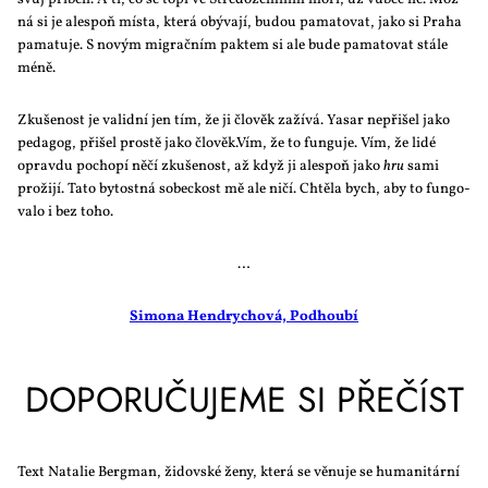
ná si je ale­spoň mís­ta, kte­rá obý­va­jí, bu­dou pa­ma­to­vat, ja­ko si Pra­ha
pa­ma­tu­je. S no­vým mi­grač­ním pak­tem si ale bu­de pa­ma­to­vat stá­le
mé­ně.
Zku­še­nost je va­lid­ní jen tím, že ji člo­věk za­ží­vá. Ya­sar ne­při­šel ja­ko
pe­da­gog, při­šel pros­tě ja­ko člověk.Vím, že to fun­gu­je. Vím, že li­dé
oprav­du po­cho­pí ně­čí zku­še­nost, až když ji ale­spoň ja­ko
hru
sa­mi
pro­ži­jí. Ta­to by­tost­ná so­bec­kost mě ale ni­čí. Chtě­la bych, aby to fun­go­
va­lo i bez to­ho.
…
Si­mo­na Hen­drych­o­vá, Pod­hou­bí
DO­PO­RU­ČU­JE­ME SI PŘE­ČÍST
Text Na­ta­lie Berg­man, ži­dov­ské že­ny, kte­rá se vě­nu­je se hu­ma­ni­tár­ní