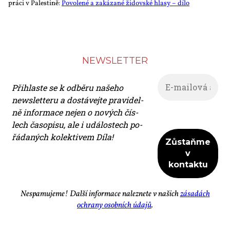
prá­ci v Pa­les­ti­ně:
Po­vo­le­né a za­ká­za­né ži­dov­ské hla­sy – dí­lo
NEWS­LET­TER
Při­hlas­te se k od­bě­ru na­še­ho
news­let­te­ru a do­stá­vej­te pra­vi­del­
ně in­for­ma­ce nejen o no­vých čís­
lech ča­so­pi­su, ale i udá­los­tech po­
řá­da­ných ko­lek­ti­vem Dí­la!
Ne­spa­mu­je­me! Dal­ší in­for­ma­ce na­lez­ne­te v na­šich
zá­sa­dách
ochra­ny osob­ních úda­jů
.