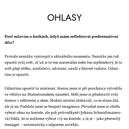
OHLA­SY
Proč mlu­vím o kni­hách, když mám re­flek­to­vat per­for­ma­tiv­ní
dí­lo?
Pro­to­že ne­můžu vy­stou­pit z ak­tu­ál­ní­ho mo­men­tu. Ne­můžu jen tak
opus­tit svůj svět, ať už je to ten ma­te­ri­ál­ní ne­bo ten myš­len­ko­vý. Je to
svět pl­ný útě­ku, zou­fal­ství, od­ci­ze­ní, ná­si­lí a hlav­ně vzdo­ru. Od­mí­
tám je opus­tit.
Od­mí­tám opus­tit tu míst­nost, kte­rou jsem si při pro­cház­ce vy­tvo­ři­la
ve vě­žič­ce na Ma­lostran­ském ná­měs­tí. Mě­li jsme si před­sta­vit svůj
do­mov v ně­kte­rém z oken. Mož­ná ostat­ní oče­ká­va­li, co se sta­ne dál,
ale já ne. Pod­da­la jsem se bez­pe­čí ima­gi­na­ce. Pů­vod­ně jsem si chtě­la
vy­brat ok­na na kos­te­le, ale pak prů­vod­ky­ně (Jo­ha­na Schmi­dtma­je­ro­
vá) řek­la, že si mů­že­me vy­brat i ty na kos­te­le, a já je – ja­ko pře­rost­lý
te­e­nager – au­to­ma­tic­ky s od­po­rem za­vrh­la.