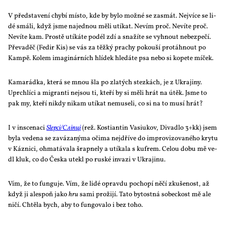
V před­sta­ve­ní chy­bí mís­to, kde by by­lo mož­né se za­smát. Nej­ví­ce se li­
dé smá­li, když jsme na­jed­nou mě­li utí­kat. Ne­vím proč. Ne­ví­te proč.
Ne­ví­te kam. Pros­tě utí­ká­te po­dél zdí a sna­ží­te se vy­hnout ne­bez­pe­čí.
Pře­va­děč (Fe­dir Kis) se vás za těž­ký pra­chy po­kou­ší pro­táh­nout po
Kam­pě. Ko­lem ima­gi­nár­ních hlí­dek hle­dá­te psa ne­bo si ko­pe­te mí­ček.
Ka­ma­rád­ka, kte­rá se mnou šla po zla­tých stez­kách, je z Ukra­ji­ny.
Uprchlí­ci a mi­gran­ti nejsou ti, kte­ří by si mě­li hrát na útěk. Jsme to
pak my, kte­ří ni­kdy ni­kam utí­kat ne­mu­se­li, co si na to mu­sí hrát?
I v in­sce­na­ci
Slepci/Сліпці
(rež. Kos­ti­an­tin Vasiu­kov, Di­va­dlo 3+kk) jsem
by­la ve­de­na se za­vá­za­ný­ma oči­ma nejdří­ve do im­pro­vi­zo­va­né­ho kry­tu
v Káz­nici, ohma­tá­va­la šrap­ne­ly a utí­ka­la s kufrem. Ce­lou do­bu mě ve­
dl kluk, co do Čes­ka ute­kl po rus­ké in­va­zi v Ukra­ji­nu.
Vím, že to fun­gu­je. Vím, že li­dé oprav­du po­cho­pí ně­čí zku­še­nost, až
když ji ale­spoň ja­ko
hru
sa­mi pro­ži­jí. Ta­to by­tost­ná so­bec­kost mě ale
ni­čí. Chtě­la bych, aby to fun­go­va­lo i bez to­ho.