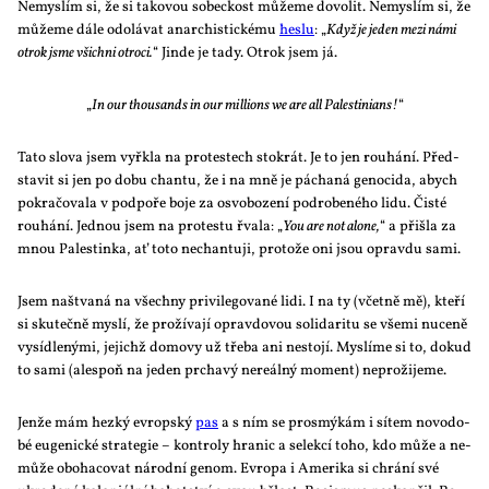
Ne­mys­lím si, že si ta­ko­vou so­bec­kost mů­že­me do­vo­lit. Ne­mys­lím si, že
mů­že­me dá­le odo­lá­vat anar­chis­tic­ké­mu
heslu
: „
Když je je­den me­zi ná­mi
ot­rok jsme všich­ni ot­ro­ci.
“ Jin­de je ta­dy. Ot­rok jsem já.
„
In our thou­sands in our mil­li­ons we are all Pa­les­ti­ni­ans!
“
Ta­to slo­va jsem vy­řkla na pro­tes­tech sto­krát. Je to jen rou­há­ní. Před­
sta­vit si jen po do­bu chan­tu, že i na mně je pácha­ná ge­no­ci­da, abych
po­kra­čo­va­la v pod­po­ře bo­je za osvo­bo­ze­ní podro­be­né­ho li­du. Čis­té
rou­há­ní. Jed­nou jsem na pro­tes­tu řva­la: „
You are not alo­ne,
“ a při­šla za
mnou Pa­lestin­ka, ať to­to ne­chan­tu­ji, pro­to­že oni jsou oprav­du sa­mi.
Jsem na­štva­ná na všech­ny pri­vi­le­go­va­né li­di. I na ty (včet­ně mě), kte­ří
si sku­teč­ně mys­lí, že pro­ží­va­jí oprav­do­vou so­li­da­ri­tu se vše­mi nu­ce­ně
vy­síd­le­ný­mi, je­jichž do­mo­vy už tře­ba ani ne­sto­jí. Mys­lí­me si to, do­kud
to sa­mi (ale­spoň na je­den pr­cha­vý ne­re­ál­ný mo­ment) ne­pro­ži­je­me.
Jen­že mám hez­ký ev­rop­ský
pas
a s ním se pro­smý­kám i sí­tem no­vo­do­
bé eu­ge­nic­ké stra­te­gie – kon­t­ro­ly hra­nic a se­lek­cí to­ho, kdo mů­že a ne­
mů­že obo­ha­co­vat ná­rod­ní ge­nom. Ev­ro­pa i Ame­ri­ka si chrá­ní své