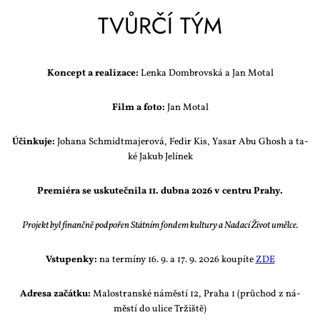
TVŮR­ČÍ TÝM
Kon­cept a re­a­li­za­ce:
Len­ka Dom­brov­ská a Jan Mo­tal
Film a fo­to:
Jan Mo­tal
Účin­ku­je:
Jo­ha­na Schmi­dtma­je­ro­vá, Fe­dir Kis, Ya­sar Abu Ghosh a ta­
ké Ja­kub Je­lí­nek
Pre­mi­é­ra se usku­teč­ni­la 11. dub­na 2026 v cen­t­ru Pra­hy.
Pro­jekt byl fi­nanč­ně pod­po­řen Stát­ním fon­dem kul­tu­ry a Na­da­cí Ži­vot uměl­ce.
Vstu­pen­ky:
na ter­mí­ny 16. 9. a 17. 9. 2026 kou­pí­te
ZDE
Ad­re­sa za­čát­ku:
Ma­lostran­ské ná­měs­tí 12, Pra­ha 1 (prů­chod z ná­
měs­tí do uli­ce Tr­žiš­tě)