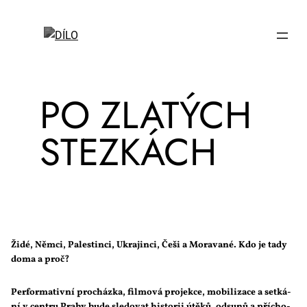
PO ZLA­TÝCH
STEZ­KÁCH
Ži­dé, Něm­ci, Pa­les­tin­ci, Ukra­jin­ci, Če­ši a Mo­ra­va­né. Kdo je ta­dy
do­ma a proč?
Per­for­ma­tiv­ní pro­cház­ka, fil­mo­vá pro­jek­ce, mo­bi­li­za­ce a se­tká­
ní v cen­t­ru Pra­hy bu­de sle­do­vat his­to­rii útě­ků, od­su­nů a pří­cho­