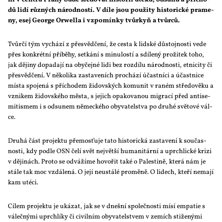
dů li­dí růz­ných ná­rod­nos­tí. V dí­le jsou po­u­ži­ty his­to­ric­ké pra­me­
ny, esej Ge­or­ge Orwel­la i vzpo­mín­ky tvůr­kyň a tvůr­ců.
Tvůr­čí tým vy­chá­zí z pře­svěd­če­ní, že ces­ta k lid­ské dů­stoj­nos­ti ve­de
přes kon­krét­ní pří­běhy, se­tká­ní s mi­nu­los­tí a sdí­le­ný pro­ži­tek to­ho,
jak dě­ji­ny do­pa­da­jí na oby­čej­né li­di bez roz­dí­lu ná­rod­nos­ti, et­ni­ci­ty či
pře­svěd­če­ní. V ně­ko­li­ka za­sta­ve­ních pro­chá­zí účast­ní­ci a účast­ni­ce
mís­ta spo­je­ná s pří­cho­dem ži­dov­ských ko­mu­nit v ra­ném stře­do­vě­ku a
vzni­kem ži­dov­ské­ho měs­ta, s je­jich opa­ko­va­nou mi­gra­cí před an­ti­se­
mi­tis­mem i s od­su­nem ně­mec­ké­ho oby­va­tel­stva po dru­hé svě­to­vé vál­
ce.
Dru­há část pro­jek­tu pře­mos­ťu­je ta­to his­to­ric­ká za­sta­ve­ní k sou­čas­
nos­ti, kdy pod­le OSN če­lí svět nej­vět­ší hu­ma­ni­tár­ní a uprch­lic­ké kri­zi
v dě­ji­nách. Pro­to se od­vá­ží­me ho­vo­řit ta­ké o Pa­les­ti­ně, kte­rá nám je
stá­le tak moc vzdá­le­ná. O je­jí ne­u­stá­lé pro­mě­ně. O li­dech, kte­ří ne­ma­jí
kam uté­ci.
Cí­lem pro­jek­tu je uká­zat, jak se v dneš­ní spo­leč­nos­ti mí­sí em­pa­tie s
vá­leč­ný­mi uprch­lí­ky či ci­vil­ním oby­va­tel­stvem v ze­mích sti­že­ný­mi