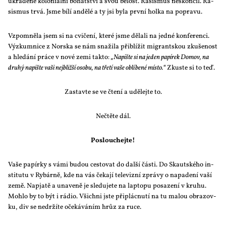
ukra­de­né ko­lo­ni­ál­ní bo­hat­ství a svou bě­lost. Ra­sis­mus ne­skon­čil. Ra­
sis­mus tr­vá. Jsme bí­lí an­dě­lé a ty jsi by­la prv­ní hol­ka na po­pra­vu.
Vzpo­mně­la jsem si na cvi­če­ní, kte­ré jsme dě­la­li na jed­né kon­fe­ren­ci.
Vý­zkum­ni­ce z Nor­ska se nám sna­ži­la při­blí­žit mi­grant­skou zku­še­nost
a hle­dá­ní prá­ce v no­vé ze­mi tak­to:
„Na­piš­te si na je­den pa­pí­rek Do­mov, na
dru­hý na­piš­te va­ši nej­bliž­ší oso­bu, na tře­tí va­še ob­lí­be­né mís­to.“
Zkus­te si to teď.
Za­stav­te se ve čte­ní a udě­lej­te to.
Nečtě­te dál.
Po­slou­chej­te!
Va­še pa­pír­ky s vá­mi bu­dou ces­to­vat do dal­ší čás­ti. Do Skaut­ské­ho in­
sti­tu­tu v Ry­bár­ně, kde na vás če­ka­jí te­le­viz­ní zprá­vy o na­pa­de­ní va­ší
ze­mě. Na­pja­tě a una­ve­ně je sle­du­je­te na lapto­pu po­sa­ze­ní v kru­hu.
Moh­lo by to být i rá­dio. Všich­ni jste při­plác­nu­tí na tu ma­lou ob­ra­zov­
ku, div se ne­dr­ží­te oče­ká­vá­ním hrůz za ru­ce.