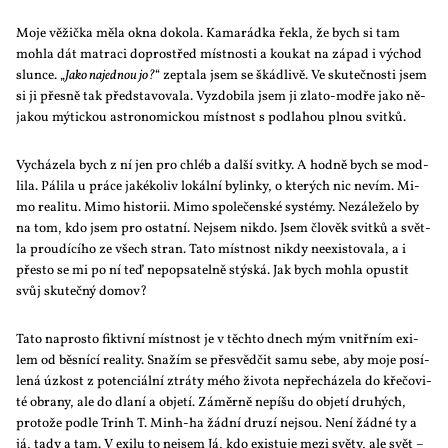
Mo­je vě­žič­ka mě­la ok­na do­ko­la. Ka­ma­rád­ka řek­la, že bych si tam
moh­la dát mat­ra­ci do­prostřed míst­nos­ti a kou­kat na zá­pad i vý­chod
slun­ce. „
Ja­ko na­jed­nou jo?
“ ze­pta­la jsem se škád­li­vě. Ve sku­teč­nos­ti jsem
si ji přes­ně tak před­sta­vo­va­la. Vy­zdo­bi­la jsem ji zla­to-mod­ře ja­ko ně­
ja­kou mý­tic­kou as­t­ro­no­mic­kou míst­nost s pod­la­hou pl­nou svit­ků.
Vy­chá­ze­la bych z ní jen pro chléb a dal­ší svit­ky. A hod­ně bych se mod­
li­la. Pá­li­la u prá­ce ja­ké­ko­liv lo­kál­ní by­lin­ky, o kte­rých nic ne­vím. Mi­
mo re­a­li­tu. Mi­mo his­to­rii. Mi­mo spo­le­čen­ské sys­témy. Ne­zá­le­že­lo by
na tom, kdo jsem pro ostat­ní. Nejsem ni­kdo. Jsem člo­věk svit­ků a svět­
la prou­dí­cí­ho ze všech stran. Ta­to míst­nost ni­kdy ne­e­xis­to­va­la, a i
přes­to se mi po ní teď ne­po­psa­tel­ně stýská. Jak bych moh­la opus­tit
svůj sku­teč­ný do­mov?
Ta­to na­pros­to fik­tiv­ní míst­nost je v těch­to dnech mým vnitř­ním exi­
lem od běs­ní­cí re­a­li­ty. Sna­žím se pře­svěd­čit sa­mu se­be, aby mo­je po­sí­
le­ná úz­kost z po­ten­ci­ál­ní ztrá­ty mé­ho ži­vo­ta ne­pře­chá­ze­la do kře­čo­vi­
té obra­ny, ale do dla­ní a ob­je­tí. Zá­měr­ně ne­píšu do ob­je­tí dru­hých,
pro­to­že pod­le Trinh T. Minh-ha žád­ní dru­zí nejsou. Ne­ní žád­né ty a
já, ta­dy a tam. V exi­lu to nejsem Já, kdo exis­tu­je me­zi svě­ty, ale svět –