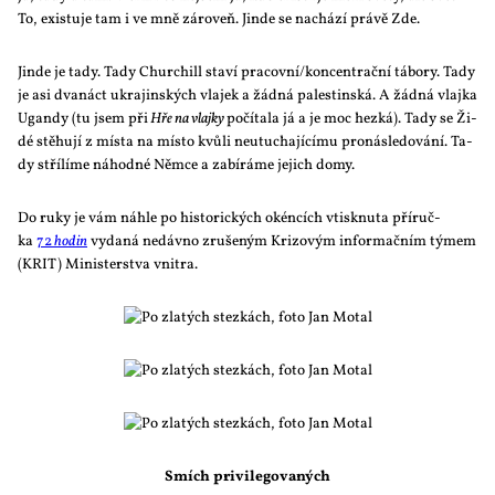
To, exis­tu­je tam i ve mně zá­ro­veň. Jin­de se na­chá­zí prá­vě Zde.
Jin­de je ta­dy. Ta­dy Chur­chill sta­ví pracovní/koncentrační tá­bo­ry. Ta­dy
je asi dva­náct ukra­jin­ských vla­jek a žád­ná pa­les­tin­ská. A žád­ná vlaj­ka
Ugan­dy (tu jsem při
Hře na vlaj­ky
po­čí­ta­la já a je moc hezká). Ta­dy se Ži­
dé stě­hu­jí z mís­ta na mís­to kvů­li ne­u­tu­cha­jí­cí­mu pro­ná­sle­do­vá­ní. Ta­
dy stří­lí­me ná­hod­né Něm­ce a za­bí­rá­me je­jich do­my.
Do ru­ky je vám ná­h­le po his­to­ric­kých okén­cích vtisk­nu­ta pří­ruč­
ka
72
ho­din
vy­da­ná ne­dáv­no zru­še­ným Kri­zo­vým in­for­mač­ním tý­mem
(KRIT) Mi­nis­ter­stva vni­t­ra.
Smích pri­vi­le­go­va­ných