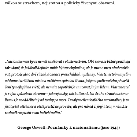
vál­kou se stra­chem, ne­jis­to­tou a po­li­tic­ky ži­ve­ný­mi oba­va­mi.
„
Na­ci­o­na­lis­mus by se ne­měl smě­šo­vat s vlas­te­nec­tvím. Obě slo­va se běž­ně po­u­ží­va­jí
tak vág­ně, že ja­ká­ko­li de­fi­ni­ce mů­že být zpo­chyb­ně­na, ale je nut­no me­zi ni­mi roz­li­šo­
vat, pro­to­že jde o dvě růz­né, do­kon­ce pro­ti­chůd­né myš­len­ky. Vlas­te­nec­tvím mys­lím
od­da­nost ur­či­té­mu mís­tu a ur­či­té­mu způ­so­bu ži­vo­ta, jež jsou pod­le va­še­ho pře­svěd­
če­ní ty nej­lep­ší na svě­tě, ale ne­má­te za­po­tře­bí je vnu­co­vat ji­ným li­dem. Vlas­te­nec­tví
je svým způ­so­bem obran­né – jak vo­jen­sky, tak kul­tur­ně. Na dru­hé stra­ně na­ci­o­na­
lis­mus je ne­od­dě­li­tel­ný od tou­hy po mo­ci. Tr­va­lým cí­lem kaž­dé­ho na­ci­o­na­lis­ty je za­
jis­tit ješ­tě vět­ší moc a vět­ší pres­tiž ne pro se­be, ale pro ná­rod či ji­ný útvar, v němž se
roz­ho­dl roz­pus­tit svou in­di­vi­du­a­li­tu
.“
Ge­or­ge Orwell
:
Po­znám­ky k na­ci­o­na­lis­mu (ja­ro 1945)