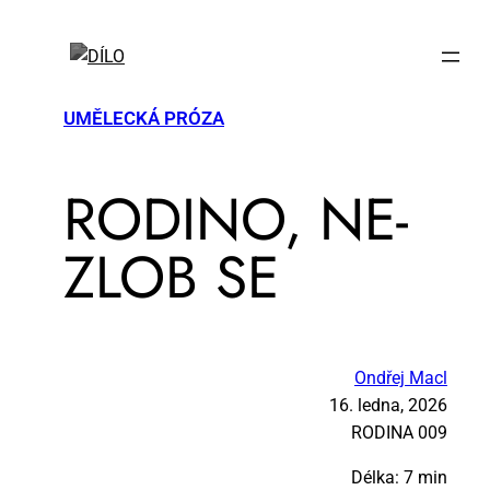
UMĚLECKÁ PRÓZA
RO­DI­NO, NE­
ZLOB SE
Ondřej Macl
16. ledna, 2026
RO­DI­NA 009
Délka: 7 min