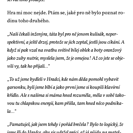
se­řval to­ho pro­dej­ce.
“
Hra mi moc nejde. Ptám se, ja­ké pro ně by­lo po­znat ro­
di­nu to­ho dru­hé­ho.
„
Na­ši če­ka­li in­že­ný­ra, tá­ta byl pro ně je­nom ku­li­sák, ne­per­
spek­tiv­ní, a ješ­tě dr­zej, pro­to­že se jich ze­ptal, jest­li jsou ci­ká­ni. A
když si pak vzal na svat­bu sví­ti­vě bí­lej ob­lek a bo­ty oran­žo­vý
ja­ko zu­by nu­trie, mys­le­la jsem, že je omej­ou! Až co jste se ob­je­
vi­li vy, tak ho při­ja­li…
“
„
To už jsme byd­le­li v Hrad­ci, kde nám dě­da po­mohl vy­ba­vit
gar­son­ku, by­li jsme bl­bí a ja­ko prv­ní jsme si kou­pi­li kla­vír­ní
kří­d­lo. Ale s na­ši­ma si má­ma hned ro­zu­mě­la, mě­la v so­bě ta­ko­
vou tu chlap­skou ener­gii, kam při­šla, tam hned ně­co pod­ni­ka­
la…
“
„
Pa­ma­tu­ješ, jak jsem teh­dy i po­řád bre­če­la? By­lo to lo­gic­ký, že
jsme šli do Hrad­ce, aby sis udr­žel prá­ci, až já pů­jdu na ma­teř­