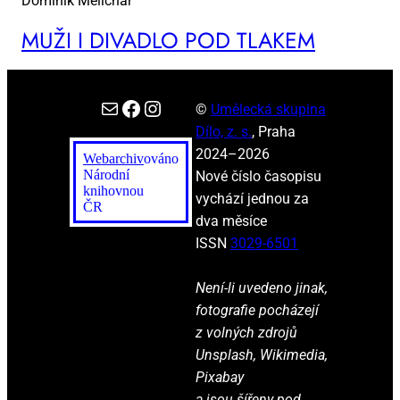
Dominik Melichar
MUŽI I DI­VA­DLO POD TLA­KEM
E-mail
Facebook
Instagram
©
Umělecká skupina
Dílo, z. s.
, Praha
2024–2026
Webarchiv
ováno
Národní
Nové číslo časopisu
knihovnou
vychází jednou za
ČR
dva měsíce
ISSN
3029-6501
Není-li uvedeno jinak,
fotografie pocházejí
z volných zdrojů
Unsplash, Wikimedia,
Pixabay
a jsou šířeny pod