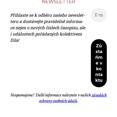
NEWS­LET­TER
Při­hlas­te se k od­bě­ru na­še­ho news­let­
te­ru a do­stá­vej­te pra­vi­del­ně in­for­ma­
ce nejen o no­vých čís­lech ča­so­pi­su, ale
i udá­los­tech po­řá­da­ných ko­lek­ti­vem
Dí­la!
Ne­spa­mu­je­me! Dal­ší in­for­ma­ce na­lez­ne­te v na­šich
zá­sa­dách
ochra­ny osob­ních úda­jů
.