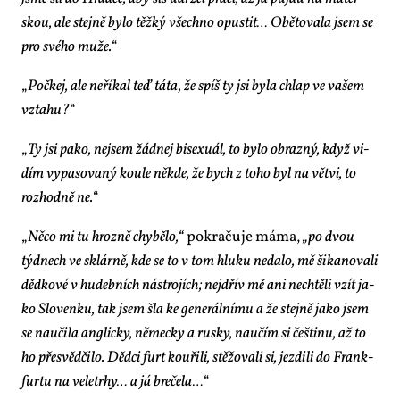
skou, ale stej­ně by­lo těž­ký všech­no opus­tit… Obě­to­va­la jsem se
pro své­ho mu­že.
“
„
Po­čkej, ale ne­ří­kal teď tá­ta, že spíš ty jsi by­la chlap ve va­šem
vzta­hu?
“
„
Ty jsi pa­ko, nejsem žád­nej bi­s­e­xu­ál, to by­lo ob­raz­ný, když vi­
dím vy­pa­so­va­ný kou­le ně­kde, že bych z to­ho byl na vět­vi, to
roz­hod­ně ne.
“
„
Ně­co mi tu hroz­ně chy­bě­lo,“
po­kra­ču­je má­ma,
„po dvou
týd­nech ve sklár­ně, kde se to v tom hlu­ku ne­da­lo, mě ši­ka­no­va­li
děd­ko­vé v hu­deb­ních ná­stro­jích; nejdřív mě ani ne­chtě­li vzít ja­
ko Slo­ven­ku, tak jsem šla ke ge­ne­rál­ní­mu a že stej­ně ja­ko jsem
se na­u­či­la an­g­lic­ky, ně­mec­ky a rus­ky, na­u­čím si češ­ti­nu, až to
ho pře­svěd­či­lo. Děd­ci furt kou­ři­li, stě­žo­va­li si, jez­di­li do Frank­
fur­tu na ve­letrhy… a já bre­če­la…
“