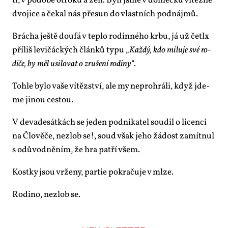
ti, v po­do­bě ot­ro­ků a žen. By­li jsme v do­meč­ku ví­těz­né
dvo­ji­ce a če­kal nás pře­sun do vlast­ních pod­ná­jmů.
Brá­cha ješ­tě dou­fá v tep­lo ro­din­né­ho kr­bu, já už četlx
pří­liš le­vi­čác­kých člán­ků ty­pu „
Kaž­dý, kdo mi­lu­je své ro­
di­če, by měl usi­lo­vat o zru­še­ní ro­di­ny
“.
To­hle by­lo va­še ví­těz­ství, ale my ne­pro­hrá­li, když jde­
me ji­nou ces­tou.
V de­va­de­sát­kách se je­den pod­ni­ka­tel sou­dil o li­cen­ci
na Člo­vě­če, ne­zlob se!, soud však je­ho žá­dost za­mít­nul
s odů­vod­ně­ním, že hra pat­ří všem.
Kost­ky jsou vr­že­ny, par­tie po­kra­ču­je v ml­ze.
Ro­di­no, ne­zlob se.