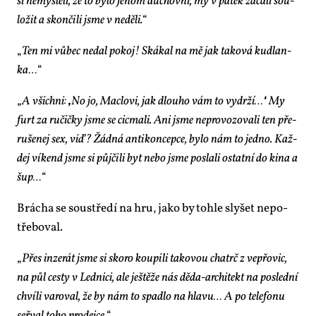
si ne­mys­le­li, že to by­lo je­nom du­chov­ní, my v pá­tek za­ča­li sou­
lo­žit a skon­či­li jsme v ne­dě­li.
“
„
Ten mi vů­bec ne­dal po­koj! Ská­kal na mě jak ta­ko­vá kud­lan­
ka…
“
„
A všich­ni:
‚
No jo, Maclo­vi, jak dlou­ho vám to vy­dr­ží…
‘
My
furt za ru­čič­ky jsme se cic­ma­li. Ani jsme ne­pro­vo­zo­va­li ten pře­
ru­še­nej sex, viď? Žád­ná an­ti­kon­cep­ce, by­lo nám to jed­no. Kaž­
dej ví­kend jsme si půj­či­li byt ne­bo jsme po­sla­li ostat­ní do ki­na a
šup…
“
Brá­cha se sou­stře­dí na hru, ja­ko by to­hle sly­šet ne­po­
tře­bo­val.
„
Přes in­ze­rát jsme si sko­ro kou­pi­li ta­ko­vou cha­trč z vep­řo­vic,
na půl ces­ty v Led­ni­ci, ale ješ­tě­že nás dě­da-ar­chi­tekt na po­sled­ní
chví­li va­ro­val, že by nám to spadlo na hla­vu… A po te­le­fo­nu