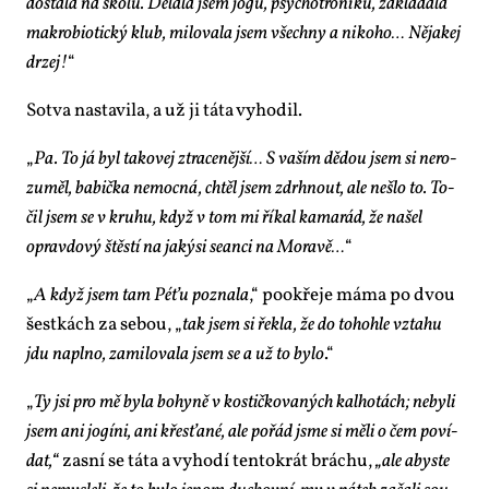
do­sta­la na ško­lu. Dě­la­la jsem jó­gu, psy­cho­t­ro­ni­ku, za­klá­da­la
mak­ro­bi­o­tic­ký klub, mi­lo­va­la jsem všech­ny a ni­ko­ho… Ně­ja­kej
dr­zej!
“
Sotva na­sta­vi­la, a už ji tá­ta vy­ho­dil.
„
Pa. To já byl ta­ko­vej ztra­ce­něj­ší… S va­ším dě­dou jsem si ne­ro­
zu­měl, ba­bič­ka ne­moc­ná, chtěl jsem zdrh­nout, ale ne­šlo to. To­
čil jsem se v kru­hu, když v tom mi ří­kal ka­ma­rád, že na­šel
oprav­do­vý štěs­tí na ja­ký­si se­an­ci na Mo­ra­vě…
“
„
A když jsem tam Pé­ťu po­zna­la
,“ po­o­k­ře­je má­ma po dvou
šest­kách za se­bou, „
tak jsem si řek­la, že do to­ho­hle vzta­hu
jdu na­pl­no, za­mi­lo­va­la jsem se a už to by­lo
.“
„
Ty jsi pro mě by­la bo­hy­ně v kos­tič­ko­va­ných kalho­tách; ne­by­li
jsem ani jo­gí­ni, ani křes­ťa­né, ale po­řád jsme si mě­li o čem po­ví­
dat,“
za­sní se tá­ta a vy­ho­dí ten­to­krát brá­chu,
„ale abys­te