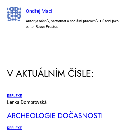
Ondřej Macl
Autor je básník, performer a sociální pracovník. Působí jako
editor Revue Prostor.
V AKTUÁLNÍM ČÍSLE:
REFLEXE
Lenka Dombrovská
AR­CHE­O­LO­GIE DO­ČAS­NOS­TI
REFLEXE