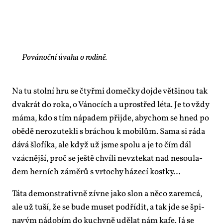
Povánoční úvaha o rodině.
Na tu stol­ní hru se čtyř­mi do­meč­ky do­jde vět­ši­nou tak
dva­krát do roka, o Vá­no­cích a upro­střed lé­ta. Je to vždy
má­ma, kdo s tím ná­pa­dem při­jde, abychom se hned po
obě­dě ne­rozu­tek­li s brá­chou k mo­bi­lům. Sa­ma si rá­da
dá­vá šlo­fí­ka, ale když už jsme spo­lu a je to čím dál
vzác­něj­ší, proč se ješ­tě chví­li ne­vzte­kat nad ne­sou­la­
dem her­ních zá­mě­rů s vr­to­chy há­ze­cí kost­ky…
Tá­ta de­mon­stra­tiv­ně zív­ne ja­ko slon a ně­co za­rem­cá,
ale už tu­ší, že se bu­de muset podří­dit, a tak jde se špi­
na­vým ná­do­bím do ku­chy­ně udě­lat nám ka­fe. Já se