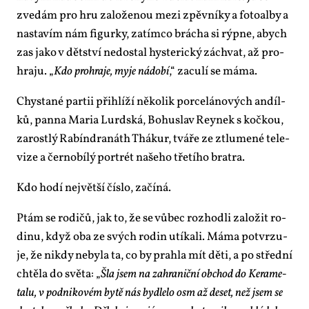
zve­dám pro hru za­lo­že­nou me­zi zpěv­ní­ky a fo­to­al­by a
na­sta­vím nám fi­gur­ky, za­tím­co brá­cha si rýp­ne, abych
zas ja­ko v dět­ství ne­do­stal hys­te­ric­ký zá­chvat, až pro­
hra­ju. „
Kdo pro­hra­je, my­je ná­do­bí
,“ za­cu­lí se má­ma.
Chys­ta­né par­tii při­hlí­ží ně­ko­lik por­ce­lá­no­vých an­díl­
ků, pan­na Ma­ria Lurd­ská, Bo­huslav Rey­nek s koč­kou,
za­rost­lý Ra­bíndra­náth Thá­kur, tvá­ře ze ztlu­me­né te­le­
vi­ze a čer­no­bí­lý por­trét na­še­ho tře­tí­ho bra­t­ra.
Kdo ho­dí nej­vět­ší čís­lo, za­čí­ná.
Ptám se ro­di­čů, jak to, že se vů­bec roz­hod­li za­lo­žit ro­
di­nu, když oba ze svých ro­din utí­ka­li. Má­ma po­tvr­zu­
je, že ni­kdy ne­by­la ta, co by prah­la mít dě­ti, a po střed­ní
chtě­la do svě­ta: „
Šla jsem na za­hra­nič­ní ob­chod do Ke­ra­me­
ta­lu, v pod­ni­ko­vém by­tě nás byd­le­lo osm až de­set, než jsem se