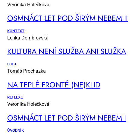
Veronika Holečková
OSM­NÁCT LET POD ŠI­RÝM NE­BEM II
KONTEXT
Lenka Dombrovská
KUL­TU­RA NE­NÍ SLUŽ­BA ANI SLUŽ­KA
ESEJ
Tomáš Procházka
NA TEP­LÉ FRON­TĚ (NE)KLID
REFLEXE
Veronika Holečková
OSM­NÁCT LET POD ŠI­RÝM NE­BEM I
ÚVODNÍK