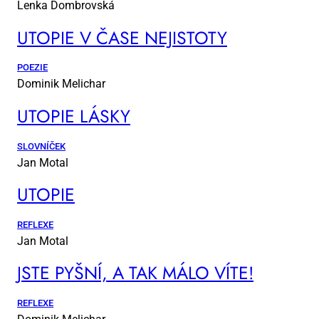
Lenka Dombrovská
UTO­PIE V ČA­SE NE­JIS­TO­TY
POEZIE
Dominik Melichar
UTO­PIE LÁS­KY
SLOVNÍČEK
Jan Motal
UTO­PIE
REFLEXE
Jan Motal
JSTE PYŠ­NÍ, A TAK MÁ­LO VÍ­TE!
REFLEXE