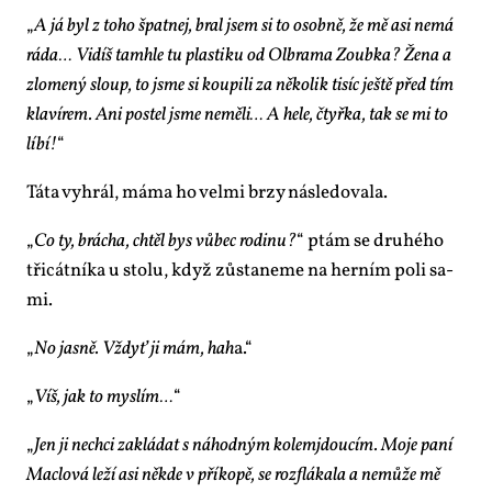
„
A já byl z to­ho špat­nej, bral jsem si to osob­ně, že mě asi ne­má
rá­da… Vi­díš ta­mhle tu plas­ti­ku od Ol­bra­ma Zoub­ka? Že­na a
zlo­me­ný sloup, to jsme si kou­pi­li za ně­ko­lik ti­síc ješ­tě před tím
kla­ví­rem. Ani po­stel jsme ne­mě­li… A he­le, čtyř­ka, tak se mi to
lí­bí!
“
Tá­ta vy­hrál, má­ma ho vel­mi br­zy ná­sle­do­va­la.
„
Co ty, brá­cha, chtěl bys vů­bec ro­di­nu?
“ ptám se dru­hé­ho
tři­cát­ní­ka u sto­lu, když zů­sta­ne­me na her­ním po­li sa­
mi.
„
No jas­ně. Vždyť ji mám, hah
a.“
„
Víš, jak to mys­lím…
“
„
Jen ji ne­chci za­klá­dat s ná­hod­ným ko­lemjdou­cím. Mo­je pa­ní
Maclo­vá le­ží asi ně­kde v pří­ko­pě, se rozflá­ka­la a ne­mů­že mě