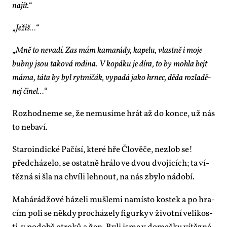
na­jít.
“
„
Je­žiš…
“
„
Mně to ne­va­dí. Zas mám ka­ma­rá­dy, ka­pe­lu, vlast­ně i mo­je
bub­ny jsou ta­ko­vá ro­di­na. V ko­pá­ku je dí­ra, to by moh­la bejt
má­ma, tá­ta by byl ryt­mi­čák, vy­pa­dá ja­ko hr­nec, dě­da roz­la­dě­
nej či­nel…
“
Roz­hod­ne­me se, že ne­mu­sí­me hrát až do kon­ce, už nás
to ne­ba­ví.
Sta­ro­in­dic­ké Pa­čí­sí, kte­ré hře Člo­vě­če, ne­zlob se!
před­chá­ze­lo, se ostat­ně hrá­lo ve dvou dvo­ji­cích; ta ví­
těz­ná si šla na chví­li leh­nout, na nás zby­lo ná­do­bí.
Ma­hárádžo­vé há­ze­li mušle­mi na­mís­to kos­tek a po hra­
cím po­li se ně­kdy pro­chá­ze­ly fi­gur­ky v ži­vot­ní ve­li­kos­