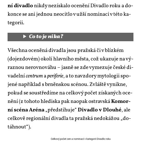
ní di­va­dlo
ni­kdy ne­zís­ka­lo oce­ně­ní Di­va­dlo roku a do­
kon­ce se ani jed­nou ne­o­cit­lo v už­ší no­mi­na­ci v té­to ka­
te­go­rii.
Co to je ni­ka?
Všech­na oce­ně­ná di­va­dla jsou praž­ská či v blíz­kém
(do­jez­do­vém) oko­lí hlav­ní­ho měs­ta, což uka­zu­je na vý­
raz­nou ne­rov­no­váhu – jas­ně se zde vy­me­zu­je čes­ké di­
va­del­ní
cen­t­rum
a
pe­ri­fe­rie
, a to na­vzdo­ry my­to­lo­gii spo­
je­né na­pří­klad s br­něn­skou scé­nou. Zvláš­tě vy­nik­ne,
po­kud se sou­stře­dí­me na cel­ko­vý po­čet zís­ka­ných oce­
ně­ní (z to­ho­to hle­dis­ka pak na­o­pak os­t­rav­ská
Ko­mor­
ní scé­na Aré­na
„před­sti­hu­je“
Di­va­dlo v Dlou­hé
, ale
cel­ko­vě re­gi­o­nál­ní di­va­dla ta praž­ská ne­do­ká­žou „do­
táh­nout“).