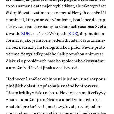
to to zna­me­ná da­ta nejen vy­hle­dá­vat, ale ta­ké vy­tvá­řet
či do­pl­ňo­vat – za­tím­co se­zna­my udě­le­ných oce­ně­ní či
no­mi­na­cí, kte­rým se zde vě­nu­je­me, jsou lehce do­stup­
né (vy­u­ži­li jsme se­zna­my na strán­kách ča­so­pi­su Svět a
di­va­dlo
ZDE
a na čes­ké Wi­ki­pe­dii
ZDE
), do­pl­ňu­jí­cí in­
for­ma­ce, ja­ko je his­to­rie ve­de­ní di­va­del, čas­to zna­me­
ná bez nad­sáz­ky his­to­ri­o­gra­fic­kou prá­ci. Pev­ně pro­to
vě­ří­me, že vý­sled­ky na­še­ho úsi­lí po­mo­hou ani­mo­vat
dis­ku­zi o pro­blé­mech na­še­ho spo­leč­né­ho eko­sys­té­mu
a umož­ní vi­dět vě­ci ji­nak a v ce­list­vos­ti.
Hod­no­ce­ní umě­lec­ké čin­nos­ti je jed­nou z nej­roz­po­ru­
pl­něj­ších ob­las­tí a způ­so­bu­je znač­né kon­tro­ver­ze.
Přes­to kri­ti­ky v tis­ku ne­bo udě­lo­vá­ní cen ma­jí vel­ký vý­
znam – umož­ňu­jí uměl­cům a uměl­ky­ním být ro­ze­
zna­tel­ní pro šir­ší ve­řej­nost, zvy­šo­vat prav­dě­po­dob­
nost pod­po­ry ze stra­ny stá­tu a me­ce­nášů, ne­bo po­si­lo­