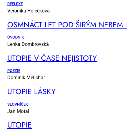
REFLEXE
Veronika Holečková
OSM­NÁCT LET POD ŠI­RÝM NE­BEM I
ÚVODNÍK
Lenka Dombrovská
UTO­PIE V ČA­SE NE­JIS­TO­TY
POEZIE
Dominik Melichar
UTO­PIE LÁS­KY
SLOVNÍČEK
Jan Motal
UTO­PIE