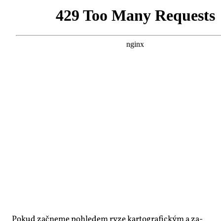
Po­kud za­čne­me po­hle­dem ry­ze kar­to­gra­fic­kým a za­