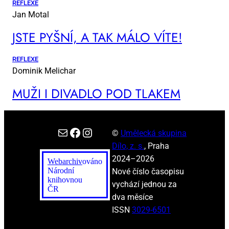
REFLEXE
Jan Motal
JSTE PYŠ­NÍ, A TAK MÁ­LO VÍ­TE!
REFLEXE
Dominik Melichar
MUŽI I DI­VA­DLO POD TLA­KEM
E-mail
Facebook
Instagram
©
Umělecká skupina
Dílo, z. s.
, Praha
2024–2026
Webarchiv
ováno
Národní
Nové číslo časopisu
knihovnou
vychází jednou za
ČR
dva měsíce
ISSN
3029-6501