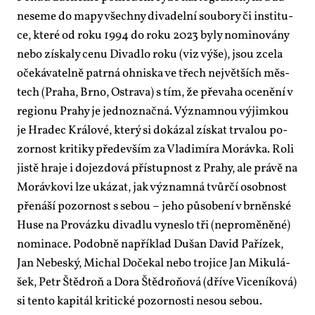
ne­se­me do ma­py všech­ny di­va­del­ní sou­bo­ry či in­sti­tu­
ce, kte­ré od roku 1994 do roku 2023 by­ly no­mi­no­vá­ny
ne­bo zís­ka­ly ce­nu Di­va­dlo roku (viz vý­še), jsou zce­la
oče­ká­va­tel­ně pa­tr­ná oh­nis­ka ve třech nej­vět­ších měs­
tech (Pra­ha, Br­no, Os­t­ra­va) s tím, že pře­va­ha oce­ně­ní v
re­gi­o­nu Pra­hy je jed­no­znač­ná. Vý­znam­nou vý­jim­kou
je Hra­dec Krá­lo­vé, kte­rý si do­ká­zal zís­kat tr­va­lou po­
zor­nost kri­ti­ky pře­de­vším za Vla­di­mí­ra Mo­ráv­ka. Ro­li
jis­tě hra­je i do­jez­do­vá pří­stup­nost z Pra­hy, ale prá­vě na
Mo­ráv­ko­vi lze uká­zat, jak vý­znam­ná tvůr­čí osob­nost
pře­ná­ší po­zor­nost s se­bou – je­ho pů­so­be­ní v br­něn­ské
Huse na Pro­váz­ku di­va­dlu vy­nes­lo tři (ne­pro­mě­ně­né)
no­mi­na­ce. Po­dob­ně na­pří­klad Dušan Da­vid Pa­ří­zek,
Jan Ne­beský, Mi­chal Do­če­kal ne­bo tro­ji­ce Jan Mi­ku­lá­
šek, Pe­tr Štěd­roň a Do­ra Štěd­ro­ňo­vá (dří­ve Vi­ce­ní­ko­vá)
si ten­to ka­pi­tál kri­tic­ké po­zor­nos­ti ne­sou se­bou.