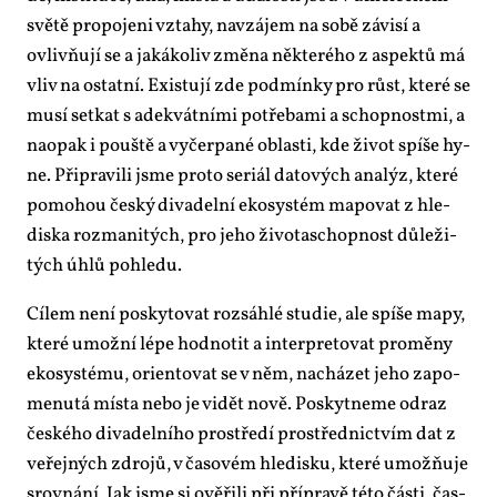
svě­tě pro­po­je­ni vzta­hy, na­vzá­jem na so­bě zá­vi­sí a
ovliv­ňu­jí se a ja­ká­ko­liv změ­na ně­kte­ré­ho z aspek­tů má
vliv na ostat­ní. Exis­tu­jí zde pod­mín­ky pro růst, kte­ré se
mu­sí se­tkat s ade­kvát­ní­mi po­tře­ba­mi a schop­nost­mi, a
na­o­pak i pouš­tě a vy­čer­pa­né ob­las­ti, kde ži­vot spí­še hy­
ne. Při­pra­vi­li jsme pro­to se­ri­ál da­to­vých ana­lýz, kte­ré
po­mo­hou čes­ký di­va­del­ní eko­sys­tém ma­po­vat z hle­
dis­ka roz­ma­ni­tých, pro je­ho ži­vo­ta­schop­nost dů­le­ži­
tých úh­lů po­hle­du.
Cí­lem ne­ní po­sky­to­vat roz­sáh­lé stu­die, ale spí­še ma­py,
kte­ré umož­ní lé­pe hod­no­tit a in­ter­pre­to­vat pro­mě­ny
eko­sys­té­mu, ori­en­to­vat se v něm, na­chá­zet je­ho za­po­
me­nu­tá mís­ta ne­bo je vi­dět no­vě. Po­skyt­ne­me od­raz
čes­ké­ho di­va­del­ní­ho pro­stře­dí pro­střed­nic­tvím dat z
ve­řej­ných zdro­jů, v ča­so­vém hle­dis­ku, kte­ré umož­ňu­je
srov­ná­ní. Jak jsme si ově­ři­li při pří­pra­vě té­to čás­ti, čas­