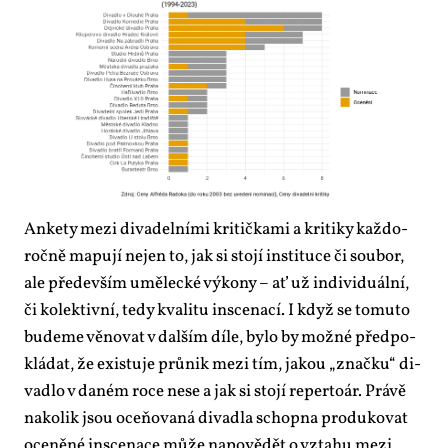
An­ke­ty me­zi di­va­del­ní­mi kri­tič­ka­mi a kri­ti­ky kaž­do­
roč­ně ma­pu­jí nejen to, jak si sto­jí in­sti­tu­ce či sou­bor,
ale pře­de­vším umě­lec­ké vý­ko­ny – ať už in­di­vi­du­ál­ní,
či ko­lek­tiv­ní, te­dy kva­li­tu in­sce­na­cí. I když se to­mu­to
bu­de­me vě­no­vat v dal­ším dí­le, by­lo by mož­né před­po­
klá­dat, že exis­tu­je prů­nik me­zi tím, ja­kou „znač­ku“ di­
va­dlo v da­ném ro­ce ne­se a jak si sto­jí re­per­toár. Prá­vě
na­ko­lik jsou oce­ňo­va­ná di­va­dla schop­na pro­du­ko­vat
oce­ně­né in­sce­na­ce mů­že na­po­vě­dět o vzta­hu me­zi