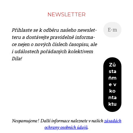
NEWS­LET­TER
Při­hlas­te se k od­bě­ru na­še­ho news­let­
te­ru a do­stá­vej­te pra­vi­del­ně in­for­ma­
ce nejen o no­vých čís­lech ča­so­pi­su, ale
i udá­los­tech po­řá­da­ných ko­lek­ti­vem
Dí­la!
Ne­spa­mu­je­me! Dal­ší in­for­ma­ce na­lez­ne­te v na­šich
zá­sa­dách
ochra­ny osob­ních úda­jů
.