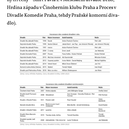
Hr­di­na zá­pa­du v Či­no­her­ním klu­bu Pra­ha a Pro­ces v
Di­va­dle Ko­me­die Pra­ha, teh­dy Praž­ské ko­mor­ní di­va­
dlo).