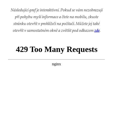
Ná­sle­du­jí­cí graf je in­ter­ak­tiv­ní. Po­kud se vám ne­zob­ra­zu­jí
při po­hy­bu my­ší in­for­ma­ce a čte­te na mo­bi­lu, zkus­te
strán­ku otevřít v pro­hlí­že­či na po­čí­ta­či. Mů­že­te jej ta­ké
otevřít v sa­mo­stat­ném ok­ně a zvět­šit pod od­ka­zem
zde
.