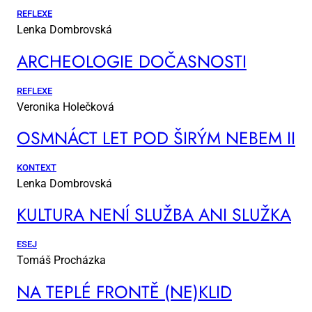
REFLEXE
Lenka Dombrovská
AR­CHE­O­LO­GIE DO­ČAS­NOS­TI
REFLEXE
Veronika Holečková
OSM­NÁCT LET POD ŠI­RÝM NE­BEM II
KONTEXT
Lenka Dombrovská
KUL­TU­RA NE­NÍ SLUŽ­BA ANI SLUŽ­KA
ESEJ
Tomáš Procházka
NA TEP­LÉ FRON­TĚ (NE)KLID