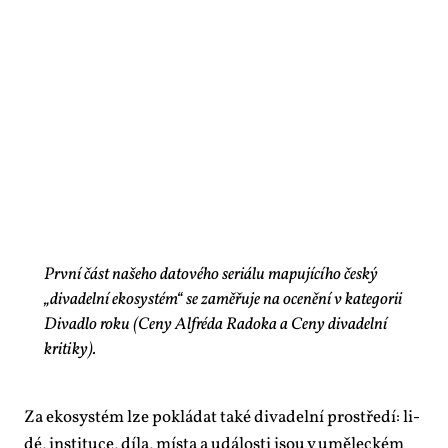
První část našeho datového seriálu mapujícího český
„divadelní ekosystém“ se zaměřuje na ocenění v kategorii
Divadlo roku (Ceny Alfréda Radoka a Ceny divadelní
kritiky).
Za eko­sys­tém lze po­klá­dat ta­ké di­va­del­ní pro­stře­dí: li­
dé, in­sti­tu­ce, dí­la, mís­ta a udá­los­ti jsou v umě­lec­kém