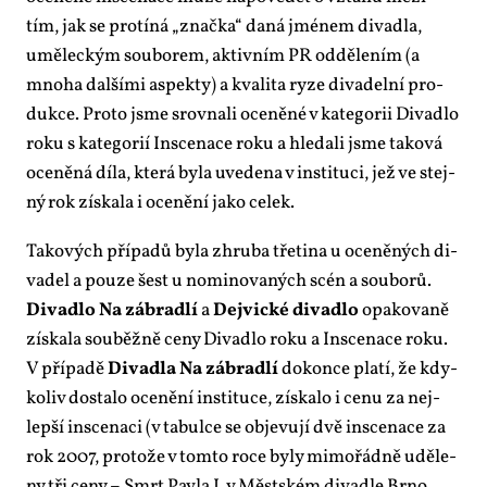
tím, jak se pro­tí­ná „znač­ka“ da­ná jmé­nem di­va­dla,
umě­lec­kým sou­bo­rem, ak­tiv­ním PR od­dě­le­ním (a
mno­ha dal­ší­mi aspek­ty) a kva­li­ta ry­ze di­va­del­ní pro­
duk­ce. Pro­to jsme srov­na­li oce­ně­né v ka­te­go­rii Di­va­dlo
roku s ka­te­go­rií In­sce­na­ce roku a hle­da­li jsme ta­ko­vá
oce­ně­ná dí­la, kte­rá by­la uve­de­na v in­sti­tu­ci, jež ve stej­
ný rok zís­ka­la i oce­ně­ní ja­ko ce­lek.
Ta­ko­vých pří­pa­dů by­la zhru­ba tře­ti­na u oce­ně­ných di­
va­del a pou­ze šest u no­mi­no­va­ných scén a sou­bo­rů.
Di­va­dlo Na zá­brad­lí
a
Dej­vic­ké di­va­dlo
opa­ko­va­ně
zís­ka­la sou­běž­ně ce­ny Di­va­dlo roku a In­sce­na­ce roku.
V pří­pa­dě
Di­va­dla Na zá­brad­lí
do­kon­ce pla­tí, že kdy­
ko­liv do­sta­lo oce­ně­ní in­sti­tu­ce, zís­ka­lo i ce­nu za nej­
lep­ší in­sce­na­ci (v ta­bul­ce se ob­je­vu­jí dvě in­sce­na­ce za
rok 2007, pro­to­že v tom­to ro­ce by­ly mi­mo­řád­ně udě­le­
ny tři ce­ny – Smrt Pav­la I. v Měst­ském di­va­dle Br­no,