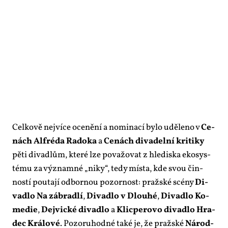
Cel­ko­vě nej­ví­ce oce­ně­ní a no­mi­na­cí by­lo udě­le­no v
Ce­
nách Alfréda Ra­do­ka
a
Ce­nách di­va­del­ní kri­ti­ky
pě­ti di­va­dlům, kte­ré lze po­va­žo­vat z hle­dis­ka eko­sys­
té­mu za vý­znam­né „ni­ky“, te­dy mís­ta, kde svou čin­
nos­tí pou­ta­jí od­bor­nou po­zor­nost: praž­ské scé­ny
Di­
va­dlo Na zá­brad­lí
,
Di­va­dlo v Dlou­hé
,
Di­va­dlo Ko­
me­die
,
Dej­vic­ké di­va­dlo
a
Klicpe­ro­vo di­va­dlo Hra­
dec Krá­lo­vé
. Po­zo­ru­hod­né ta­ké je, že praž­ské
Ná­rod­