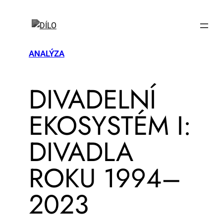
ANALÝZA
DI­VA­DEL­NÍ
EKO­SYS­TÉM I:
DI­VA­DLA
ROKU 1994–
2023