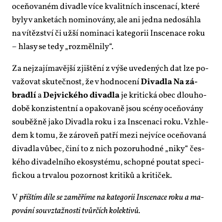
oce­ňo­va­ném di­va­dle ví­ce kva­lit­ních in­sce­na­cí, kte­ré
by­ly v an­ke­tách no­mi­no­vá­ny, ale ani jed­na ne­do­sáh­la
na ví­těz­ství či už­ší no­mi­na­ci ka­te­go­rii In­sce­na­ce roku
– hla­sy se te­dy „roz­měl­ni­ly“.
Za nej­za­jí­ma­věj­ší zjiš­tě­ní z vý­še uve­de­ných dat lze po­
va­žo­vat sku­teč­nost, že v hod­no­ce­ní
Di­va­dla Na zá­
brad­lí
a
Dej­vic­ké­ho di­va­dla
je kri­tic­ká obec dlou­ho­
do­bě kon­zis­tent­ní a opa­ko­va­ně jsou scé­ny oce­ňo­vá­ny
sou­běž­ně ja­ko Di­va­dla roku i za In­sce­na­ci roku. Vzhle­
dem k to­mu, že zá­ro­veň pat­ří me­zi nej­ví­ce oce­ňo­va­ná
di­va­dla vů­bec, či­ní to z nich po­zo­ru­hod­né „ni­ky“ čes­
ké­ho di­va­del­ní­ho eko­sys­té­mu, schop­né pou­tat spe­ci­
fic­kou a tr­va­lou po­zor­nost kri­ti­ků a kri­ti­ček.
V
příš­tím dí­le se za­mě­ří­me na ka­te­go­rii In­sce­na­ce roku a ma­
po­vá­ní sou­vztaž­nos­ti tvůr­čích ko­lek­ti­vů.