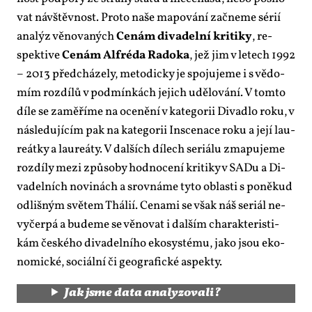
vat ná­vštěv­nost. Pro­to na­še ma­po­vá­ní za­čne­me sé­rií
ana­lýz vě­no­va­ných
Ce­nám di­va­del­ní kri­ti­ky
, re­
spek­ti­ve
Ce­nám Alfréda Ra­do­ka
, jež jim v le­tech 1992
– 2013 před­chá­ze­ly, me­to­dic­ky je spo­ju­je­me i s vě­do­
mím roz­dí­lů v pod­mín­kách je­jich udě­lo­vá­ní. V tom­to
dí­le se za­mě­ří­me na oce­ně­ní v ka­te­go­rii Di­va­dlo roku, v
ná­sle­du­jí­cím pak na ka­te­go­rii In­sce­na­ce roku a je­jí lau­
re­át­ky a lau­re­á­ty. V dal­ších dí­lech se­ri­á­lu zma­pu­je­me
roz­dí­ly me­zi způ­so­by hod­no­ce­ní kri­ti­ky v SA­Du a Di­
va­del­ních no­vi­nách a srov­ná­me ty­to ob­las­ti s po­ně­kud
od­liš­ným svě­tem Thá­lií. Ce­na­mi se však náš se­ri­ál ne­
vy­čer­pá a bu­de­me se vě­no­vat i dal­ším cha­rak­te­ris­ti­
kám čes­ké­ho di­va­del­ní­ho eko­sys­té­mu, ja­ko jsou eko­
no­mic­ké, so­ci­ál­ní či ge­o­gra­fic­ké aspek­ty.
Jak jsme da­ta ana­ly­zo­va­li?