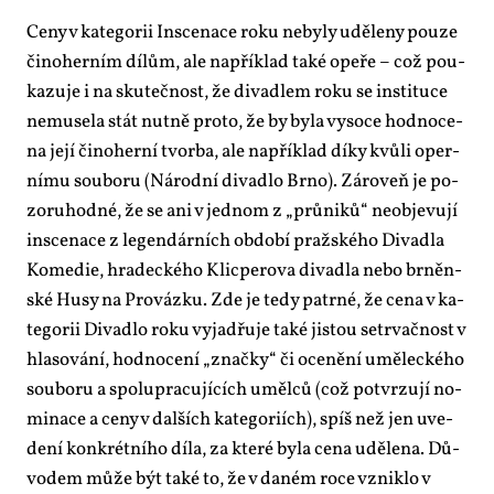
Ce­ny v ka­te­go­rii In­sce­na­ce roku ne­by­ly udě­le­ny pou­ze
či­no­her­ním dí­lům, ale na­pří­klad ta­ké ope­ře – což po­u­
ka­zu­je i na sku­teč­nost, že di­va­dlem roku se in­sti­tu­ce
ne­mu­se­la stát nut­ně pro­to, že by by­la vy­so­ce hod­no­ce­
na je­jí či­no­her­ní tvor­ba, ale na­pří­klad dí­ky kvů­li oper­
ní­mu sou­bo­ru (Ná­rod­ní di­va­dlo Br­no). Zá­ro­veň je po­
zo­ru­hod­né, že se ani v jed­nom z „prů­ni­ků“ ne­ob­je­vu­jí
in­sce­na­ce z le­gen­dár­ních ob­do­bí praž­ské­ho Di­va­dla
Ko­me­die, hra­dec­ké­ho Klicpe­ro­va di­va­dla ne­bo br­něn­
ské Hu­sy na Pro­váz­ku. Zde je te­dy pa­tr­né, že ce­na v ka­
te­go­rii Di­va­dlo roku vy­ja­dřu­je ta­ké jis­tou se­tr­vač­nost v
hla­so­vá­ní, hod­no­ce­ní „znač­ky“ či oce­ně­ní umě­lec­ké­ho
sou­bo­ru a spo­lu­pra­cu­jí­cích uměl­ců (což po­tvr­zu­jí no­
mi­na­ce a ce­ny v dal­ších ka­te­go­ri­ích), spíš než jen uve­
de­ní kon­krét­ní­ho dí­la, za kte­ré by­la ce­na udě­le­na. Dů­
vo­dem mů­že být ta­ké to, že v da­ném ro­ce vznik­lo v