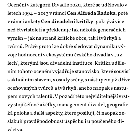
Oce­ně­ní v ka­te­go­rii Di­va­dlo roku, kte­ré se udě­lo­va­lo v
le­tech 1994 – 2013 v rám­ci
Cen Alfréda Ra­do­ka
, po­té
v rám­ci an­ke­ty
Cen di­va­del­ní kri­ti­ky
, po­krý­vá ví­ce
než čtvrt­sto­le­tí a pře­kle­nu­je tak ně­ko­lik ge­ne­rač­ních
vý­měn – jak na stra­ně kri­tic­ké ob­ce, tak i tvůr­kyň a
tvůr­ců. Prá­vě pro­to lze dob­ře sle­do­vat dy­na­mi­ku vý­
vo­je hod­no­ce­ní v eko­sys­té­mu čes­ké­ho di­va­dla v „uz­
lech“, kte­rý­mi jsou di­va­del­ní in­sti­tu­ce. Kri­ti­ka udě­le­
ním to­ho­to oce­ně­ní vy­ja­dřu­je sta­no­vis­ko, kte­ré sou­vi­sí
s ak­tu­ál­ním sta­vem, s osu­dy scé­ny, s ná­stu­pem již dří­ve
oce­ňo­va­ných tvůr­ců a tvůr­kyň, ane­bo na­o­pak s ná­stu­
pem no­vých ta­len­tů. V po­za­dí té­to nej­vi­di­tel­něj­ší vrst­
vy sto­jí šé­fo­vé a šéf­ky, ma­nage­ment di­va­del, ge­o­gra­fic­
ká po­lo­ha a dal­ší aspek­ty, kte­ré po­si­lu­jí, či na­o­pak ze­
sla­bu­jí prav­dě­po­dob­nost úspě­chu i u po­u­če­né­ho di­
vác­tva.