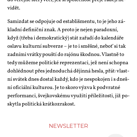
do ve­řej­né sfé­ry vě­ci, jež si spo­leč­nost pře­je ra­dě­ji ne­
vi­dět.
Sa­mizdat se od­po­ju­je od es­tab­liš­men­tu, to je je­ho zá­
klad­ní de­fi­nič­ní znak. A pro­to je nejen pa­ra­dox­ní,
když (tře­ba i de­mo­kra­tic­ký) stát za­řa­dí do ka­len­dá­ře
osla­vu kul­tur­ní sub­ver­ze – je to i směš­né, ne­boť si tak
zad­ní­mi vrát­ky pouš­tí do ra­jó­nu škod­nou. Vlast­ně to
te­dy mů­že­me po­li­tic­ké re­pre­zen­ta­ci, jež ne­ní schop­na
do­hléd­nout přes jed­no­du­chá dě­jin­ná hes­la, přát: vlast­
ní svá­tek dnes do­stal kaž­dý, kdo je ne­spo­ko­jen i s dneš­
ní ofi­ci­ál­ní kul­tu­rou. Je to sko­ro vý­zva k pod­vrat­né
per­for­man­ci, švej­kov­ské­mu vy­u­ži­tí pří­le­ži­tos­ti, již po­
skyt­la po­li­tic­ká krát­ko­zra­kost.
NEWS­LET­TER