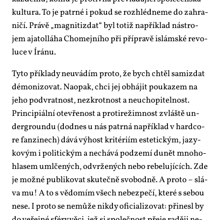
kul­tu­ra. To je pa­tr­né i po­kud se roz­hléd­ne­me do za­hra­
ni­čí. Prá­vě „mag­ni­tizdat“ byl totiž na­pří­klad ná­stro­
jem aja­tollá­ha Cho­mej­ní­ho při pří­pra­vě is­lám­ské re­vo­
lu­ce v Írá­nu.
Ty­to pří­kla­dy ne­u­vá­dím pro­to, že bych chtěl sa­mizdat
dé­mo­ni­zo­vat. Na­o­pak, chci jej ob­há­jit po­u­ka­zem na
je­ho pod­vrat­nost, ne­zkrot­nost a ne­u­cho­pi­tel­nost.
Prin­ci­pi­ál­ní ote­vře­nost a pro­ti­re­žim­nost zvláš­tě un­
der­groun­du (dodnes u nás pa­tr­ná na­pří­klad v hard­co­
re fan­zi­nech) dá­vá vý­host kri­té­ri­ím es­te­tic­kým, ja­zy­
ko­vým i po­li­tic­kým a ne­chá­vá pod­ze­mí du­nět mno­ho­
hla­sem uml­če­ných, od­vr­že­ných ne­bo re­be­lu­jí­cích. Zde
je mož­né pu­b­li­ko­vat sku­teč­ně svo­bod­ně. A pro­to – slá­
va mu! A to s vě­do­mím všech ne­bez­pe­čí, kte­ré s se­bou
ne­se. I pro­to se ne­mů­že ni­kdy ofi­ci­a­li­zo­vat: při­ne­sl by