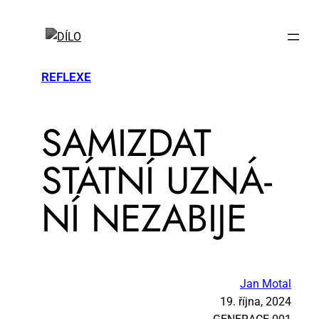
REFLEXE
SA­MIZDAT
STÁT­NÍ UZNÁ­
NÍ NE­ZA­BI­JE
Jan Motal
19. října, 2024