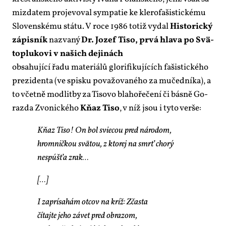
mizda­tem pro­je­vo­val sym­pa­tie ke kle­ro­fa­šis­tic­ké­mu
Slo­ven­ské­mu stá­tu. V ro­ce 1986 totiž vy­dal
His­to­ric­ký
zá­pis­ník
na­zva­ný
Dr. Jo­zef Ti­so, pr­vá hla­va po Svä­
to­plu­ko­vi v na­šich de­j­i­nách
ob­sa­hu­jí­cí řa­du ma­te­ri­á­lů glo­ri­fi­ku­jí­cích fa­šis­tic­ké­ho
pre­zi­den­ta (ve spis­ku po­va­žo­va­né­ho za mu­čed­ní­ka), a
to včet­ně mod­lit­by za Ti­so­vo bla­ho­ře­če­ní či bás­ně Go­
razda Zvo­nic­ké­ho
Kňaz Ti­so
, v níž jsou i ty­to ver­še:
Kňaz Ti­so! On bol svie­cou pred ná­ro­dom,
hrom­nič­kou svä­tou, z kto­rej na smrť cho­rý
ne­sp­úšťa zrak…
[…]
I za­prí­sa­hám ot­cov na kríž: Zčas­ta
čí­taj­te je­ho zá­vet pred ob­ra­zom,