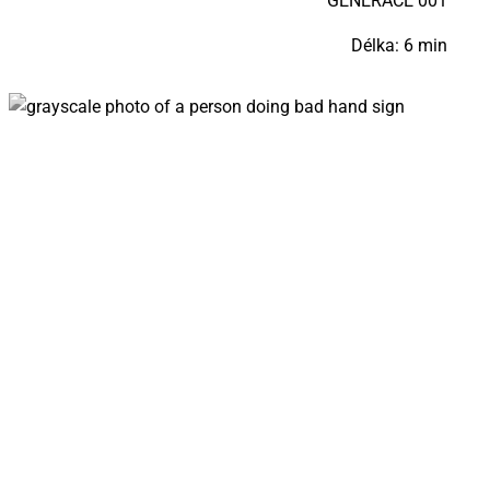
GE­NE­RA­CE 001
Délka: 6 min