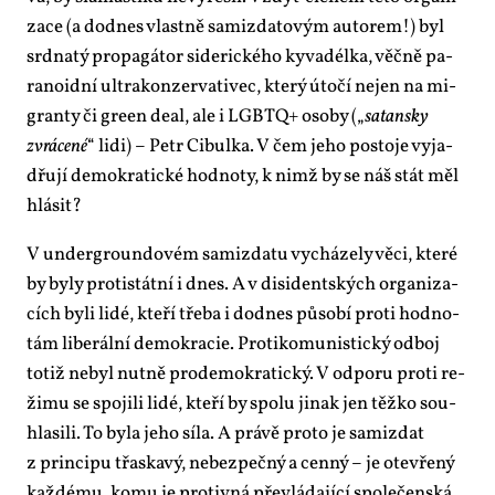
za­ce (a dodnes vlast­ně sa­mizda­to­vým au­to­rem!) byl
srd­na­tý pro­pa­gá­tor si­de­ric­ké­ho ky­va­dél­ka, věč­ně pa­
ra­no­id­ní ul­tra­kon­zer­va­ti­vec, kte­rý úto­čí nejen na mi­
gran­ty či gre­en de­al, ale i LGB­TQ+ oso­by („
sa­tan­sky
zvrá­ce­né
“ li­di) – Pe­tr Ci­bul­ka. V čem je­ho po­sto­je vy­ja­
dřu­jí de­mo­kra­tic­ké hod­no­ty, k nimž by se náš stát měl
hlá­sit?
V un­der­groun­do­vém sa­mizda­tu vy­chá­ze­ly vě­ci, kte­ré
by by­ly pro­tistát­ní i dnes. A v di­si­dent­ských or­ga­ni­za­
cích by­li li­dé, kte­ří tře­ba i dodnes pů­so­bí pro­ti hod­no­
tám li­be­rál­ní de­mo­kra­cie. Pro­ti­ko­mu­nis­tic­ký od­boj
totiž ne­byl nut­ně pro­de­mo­kra­tic­ký. V od­po­ru pro­ti re­
ži­mu se spo­ji­li li­dé, kte­ří by spo­lu ji­nak jen těž­ko sou­
hla­si­li. To by­la je­ho sí­la. A prá­vě pro­to je sa­mizdat
z prin­ci­pu třas­ka­vý, ne­bez­peč­ný a cen­ný – je ote­vře­ný
kaž­dé­mu, ko­mu je pro­tiv­ná pře­vlá­da­jí­cí spo­le­čen­ská