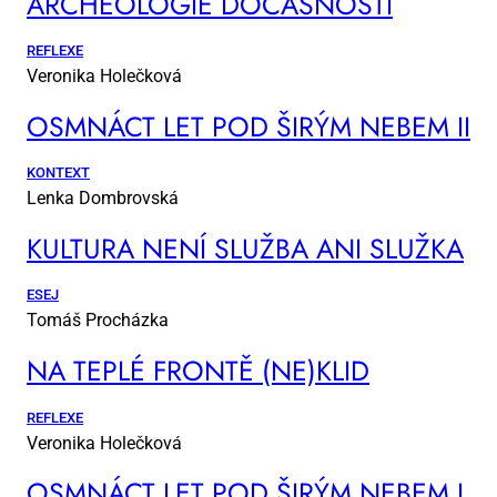
AR­CHE­O­LO­GIE DO­ČAS­NOS­TI
REFLEXE
Veronika Holečková
OSM­NÁCT LET POD ŠI­RÝM NE­BEM II
KONTEXT
Lenka Dombrovská
KUL­TU­RA NE­NÍ SLUŽ­BA ANI SLUŽ­KA
ESEJ
Tomáš Procházka
NA TEP­LÉ FRON­TĚ (NE)KLID
REFLEXE
Veronika Holečková
OSM­NÁCT LET POD ŠI­RÝM NE­BEM I