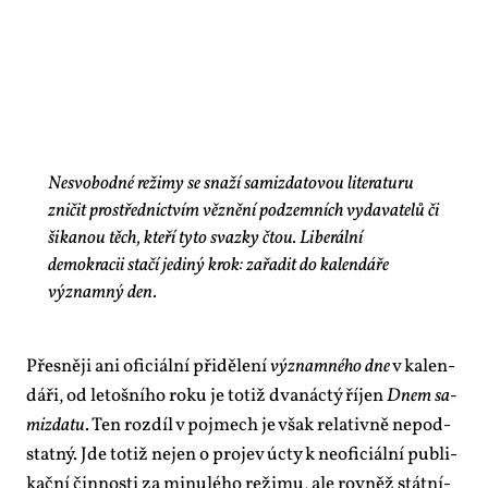
Nesvobodné režimy se snaží samizdatovou literaturu
zničit prostřednictvím věznění podzemních vydavatelů či
šikanou těch, kteří tyto svazky čtou. Liberální
demokracii stačí jediný krok: zařadit do kalendáře
významný den.
Přes­ně­ji ani ofi­ci­ál­ní při­dě­le­ní
vý­znam­né­ho dne
v ka­len­
dá­ři, od le­toš­ní­ho roku je totiž dva­nác­tý ří­jen
Dnem sa­
mizda­tu
. Ten roz­díl v po­jmech je však re­la­tiv­ně ne­pod­
stat­ný. Jde totiž nejen o pro­jev úcty k ne­o­fi­ci­ál­ní pu­b­li­
kač­ní čin­nos­ti za mi­nu­lé­ho re­ži­mu, ale rov­něž stát­ní­