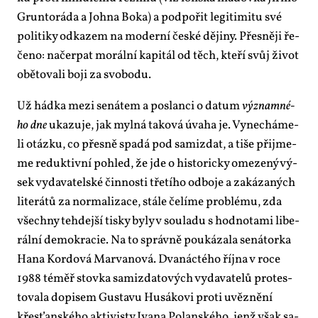
Grun­to­rá­da a Joh­na Bo­ka) a pod­po­řit le­gi­ti­mi­tu své
po­li­ti­ky od­ka­zem na mo­der­ní čes­ké dě­ji­ny. Přes­ně­ji ře­
če­no: na­čer­pat mo­rál­ní ka­pi­tál od těch, kte­ří svůj ži­vot
obě­to­va­li bo­ji za svo­bo­du.
Už hád­ka me­zi se­ná­tem a po­slan­ci o da­tum
vý­znam­né­
ho dne
uka­zu­je, jak myl­ná ta­ko­vá úva­ha je. Vy­ne­chá­me-
li otáz­ku, co přes­ně spa­dá pod sa­mizdat, a ti­še při­jme­
me re­duk­tiv­ní po­hled, že jde o his­to­ric­ky ome­ze­ný vý­
sek vy­da­va­tel­ské čin­nos­ti tře­tí­ho od­bo­je a za­ká­za­ných
li­te­rá­tů za nor­ma­li­za­ce, stá­le če­lí­me pro­blé­mu, zda
všech­ny teh­dej­ší tis­ky by­ly v sou­la­du s hod­no­ta­mi li­be­
rál­ní de­mo­kra­cie. Na to správ­ně po­u­ká­za­la se­ná­tor­ka
Ha­na Kor­do­vá Marva­no­vá. Dva­nác­té­ho říj­na v ro­ce
1988 téměř stov­ka sa­mizda­to­vých vy­da­va­te­lů pro­tes­
to­va­la do­pi­sem Gusta­vu Hu­sá­ko­vi pro­ti uvěz­ně­ní
křes­ťan­ské­ho ak­ti­vis­ty Iva­na Po­lan­ské­ho, jenž však sa­