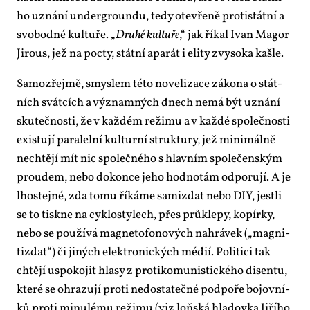
ho uzná­ní un­der­groun­du, te­dy ote­vře­ně pro­tistát­ní a
svo­bod­né kul­tu­ře. „
Dru­hé kul­tu­ře
,“ jak ří­kal Ivan Ma­gor
Ji­rous, jež na po­cty, stát­ní apa­rát i eli­ty zvy­so­ka kaš­le.
Sa­mo­zřej­mě, smys­lem té­to no­ve­li­za­ce zá­ko­na o stát­
ních svát­cích a vý­znam­ných dnech ne­má být uzná­ní
sku­teč­nos­ti, že v kaž­dém re­ži­mu a v kaž­dé spo­leč­nos­ti
exis­tu­jí pa­ra­lel­ní kul­tur­ní struk­tu­ry, jež mi­ni­mál­ně
ne­chtě­jí mít nic spo­leč­né­ho s hlav­ním spo­le­čen­ským
prou­dem, ne­bo do­kon­ce je­ho hod­no­tám od­po­ru­jí. A je
lhos­tej­né, zda to­mu ří­ká­me sa­mizdat ne­bo DIY, jest­li
se to tisk­ne na cyk­losty­lech, přes prů­kle­py, ko­pír­ky,
ne­bo se po­u­ží­vá mag­ne­to­fo­no­vých na­hrá­vek („mag­ni­
tizdat“) či ji­ných elek­tro­nic­kých mé­dií. Po­li­ti­ci tak
chtě­jí uspo­ko­jit hla­sy z pro­ti­ko­mu­nis­tic­ké­ho di­sen­tu,
kte­ré se ohra­zu­jí pro­ti ne­do­sta­teč­né pod­po­ře bo­jov­ní­
ků pro­ti mi­nu­lé­mu re­ži­mu (viz loň­ská hla­dov­ka Ji­ří­ho