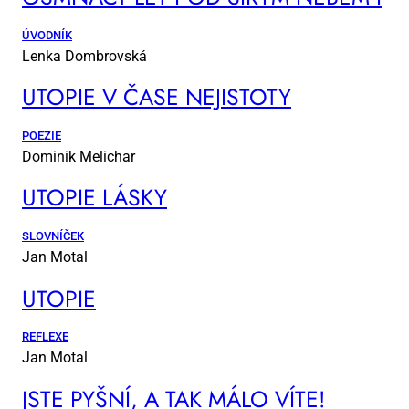
ÚVODNÍK
Lenka Dombrovská
UTO­PIE V ČA­SE NE­JIS­TO­TY
POEZIE
Dominik Melichar
UTO­PIE LÁS­KY
SLOVNÍČEK
Jan Motal
UTO­PIE
REFLEXE
Jan Motal
JSTE PYŠ­NÍ, A TAK MÁ­LO VÍ­TE!