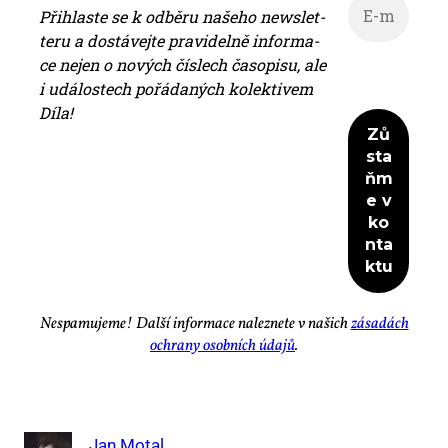
Při­hlas­te se k od­bě­ru na­še­ho news­let­
te­ru a do­stá­vej­te pra­vi­del­ně in­for­ma­
ce nejen o no­vých čís­lech ča­so­pi­su, ale
i udá­los­tech po­řá­da­ných ko­lek­ti­vem
Dí­la!
Ne­spa­mu­je­me! Dal­ší in­for­ma­ce na­lez­ne­te v na­šich
zá­sa­dách
ochra­ny osob­ních úda­jů
.
Jan Motal