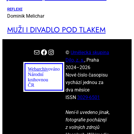
REFLEXE
Dominik Melichar
MUŽI I DI­VA­DLO POD TLA­KEM
E-mail
Facebook
Instagram
©
Umělecká skupina
Dílo, z. s.
, Praha
2024–2026
Webarchiv
ováno
Národní
Nové číslo časopisu
knihovnou
vychází jednou za
ČR
dva měsíce
ISSN
3029-6501
Není-li uvedeno jinak,
fotografie pocházejí
z volných zdrojů