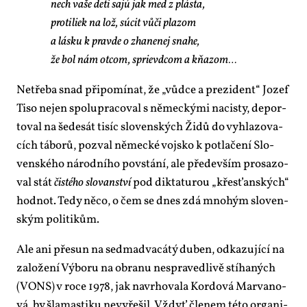
nech va­še de­ti sajú jak med z plás­ta,
pro­ti­liek na lož, súcit vů­či pla­zom
a lás­ku k prav­de o zha­ne­nej sna­he,
že bol nám ot­com, sprie­vd­com a kňa­zom…
Netře­ba snad při­po­mí­nat, že „vůd­ce a pre­zi­dent“ Jo­zef
Ti­so nejen spo­lu­pra­co­val s ně­mec­ký­mi na­cis­ty, de­por­
to­val na še­de­sát ti­síc slo­ven­ských Ži­dů do vy­hla­zo­va­
cích tá­bo­rů, po­zval ně­mec­ké voj­sko k po­tla­če­ní Slo­
ven­ské­ho ná­rod­ní­ho po­vstá­ní, ale pře­de­vším pro­sa­zo­
val stát
čis­té­ho slo­van­ství
pod dik­ta­tu­rou „křes­ťan­ských“
hod­not. Te­dy ně­co, o čem se dnes zdá mno­hým slo­ven­
ským po­li­ti­kům.
Ale ani pře­sun na sedm­a­dva­cá­tý du­ben, od­ka­zu­jí­cí na
za­lo­že­ní Vý­bo­ru na obra­nu ne­spra­ved­li­vě stí­ha­ných
(VONS) v ro­ce 1978, jak na­vr­ho­va­la Kor­do­vá Marva­no­
vá, by šla­mas­ti­ku ne­vy­ře­šil. Vždyť čle­nem té­to or­ga­ni­