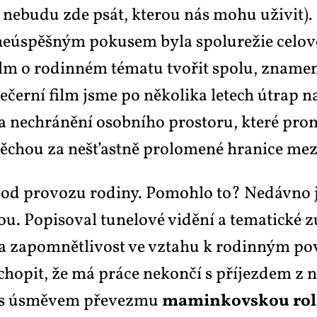
e, ne­bu­du zde psát, kte­rou nás mo­hu uži­vit).
 ne­ú­spěš­ným po­ku­sem by­la spo­lu­re­žie ce­l
lm o ro­din­ném té­ma­tu tvo­řit spo­lu, zna­me­
e­čer­ní film jsme po ně­ko­li­ka le­tech útrap n
a ne­chrá­ně­ní osob­ní­ho pro­sto­ru, kte­ré pro­
útě­chou za ne­šťast­ně pro­lo­me­né hra­ni­ce me
it od pro­vo­zu ro­di­ny. Po­moh­lo to? Ne­dáv­no 
kou. Po­pi­so­val tu­ne­lo­vé vi­dě­ní a te­ma­tic­k
t a za­po­mnět­li­vost ve vzta­hu k ro­din­ným po
ho­pit, že má prá­ce ne­kon­čí s pří­jez­dem z na­t
ů, s úsmě­vem pře­vez­mu
ma­min­kov­skou ro­