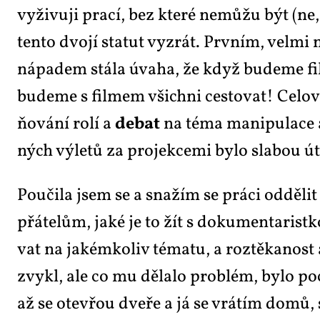
vy­ži­vu­ji pra­cí, bez kte­ré ne­můžu být (n
ten­to dvo­jí sta­tut vy­zrát. Prv­ním, vel­mi
ná­pa­dem stá­la úva­ha, že když bu­de­me fi
bu­de­me s fil­mem všich­ni ces­to­vat! Ce­lo­v
ňo­vá­ní ro­lí a
de­bat
na té­ma ma­ni­pu­la­ce 
ných vý­le­tů za pro­jek­ce­mi by­lo sla­bou 
Po­u­či­la jsem se a sna­žím se prá­ci od­dě­l
přá­te­lům, ja­ké je to žít s do­ku­men­ta­rist­
vat na ja­kém­ko­liv té­ma­tu, a roz­tě­ka­nos
zvy­kl, ale co mu dě­la­lo pro­blém, by­lo po­c
až se ote­vřou dve­ře a já se vrá­tím do­m