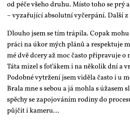
od pé­če vše­ho dru­hu. Mís­to to­ho se prý ale
– vy­za­řu­jí­cí ab­so­lut­ní vy­čer­pá­ní. Dal­š
Dlou­ho jsem se tím trá­pi­la. Co­pak mo­hu t
prá­ci na úkor mých plá­nů a re­spek­tu­je mn
mé dvě dce­ry až moc čas­to při­pra­vu­je o
Tá­ta mi­zel s fo­ťá­kem i na ně­ko­lik dní a
Po­dob­né vy­tr­že­ní jsem vi­dě­la čas­to i u m
Bra­la mne s se­bou a já moh­la s úža­sem sle­d
spě­chy se za­po­jo­vá­ním ro­di­ny do pro­ce­
půj­čit i ka­me­ru…