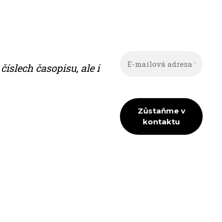
ís­lech ča­so­pi­su, ale i