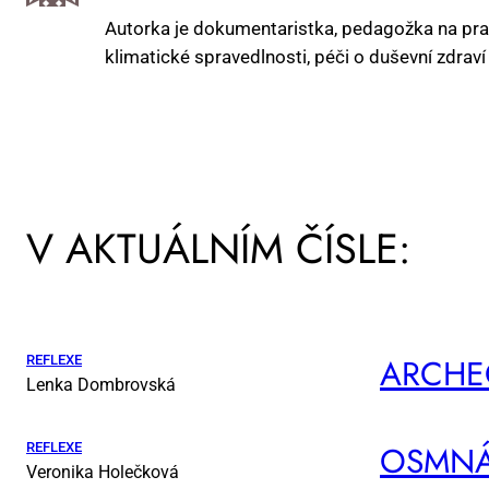
Autorka je dokumentaristka, pedagožka na pražs
klimatické spravedlnosti, péči o duševní zdra
V AKTUÁLNÍM ČÍSLE:
AR­CHE­
REFLEXE
Lenka Dombrovská
OSM­NÁ
REFLEXE
Veronika Holečková