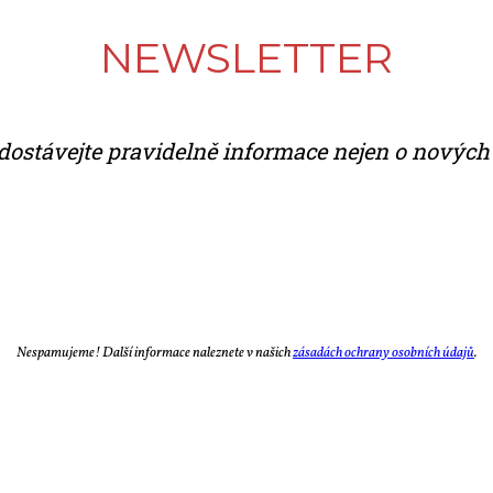
NEWS­LET­TER
do­stá­vej­te pra­vi­del­ně in­for­ma­ce nejen o no­vých č
Ne­spa­mu­je­me! Dal­ší in­for­ma­ce na­lez­ne­te v na­šich
zá­sa­dách ochra­ny osob­ních úda­jů
.