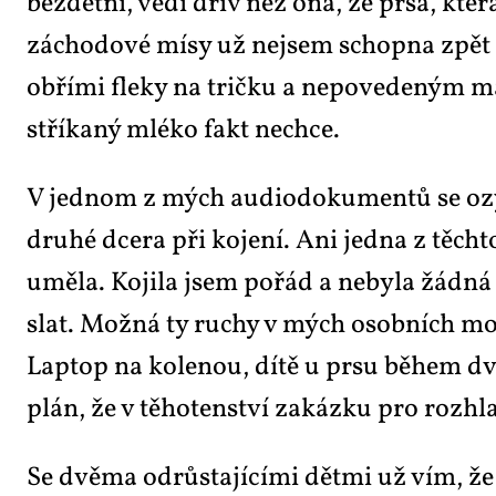
bezdět­ní, vě­dí dřív než ona, že prsa, kte­rá 
zá­cho­do­vé mísy už nejsem schop­na zpět na
ob­ří­mi fle­ky na trič­ku a ne­po­ve­de­ným m
stří­ka­ný mlé­ko fakt ne­chce.
V jed­nom z mých au­di­o­do­ku­men­tů se ozý
dru­hé dce­ra při ko­je­ní. Ani jed­na z těch­to
u­mě­la. Ko­ji­la jsem po­řád a ne­by­la žád­n
slat. Mož­ná ty ru­chy v mých osob­ních mo­no
Laptop na ko­le­nou, dí­tě u prsu bě­hem d
plán, že v tě­ho­ten­ství za­káz­ku pro roz­hlas
Se dvě­ma od­růs­ta­jí­cí­mi dět­mi už vím, že 