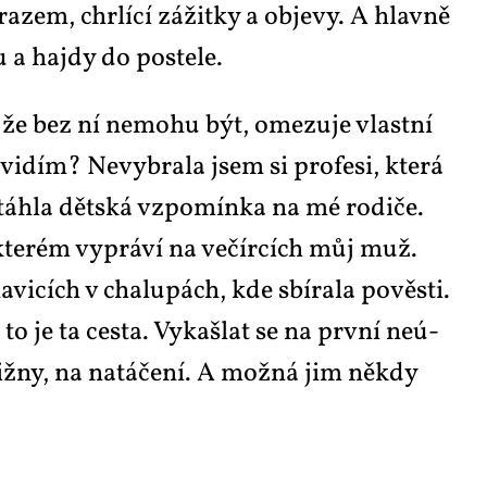
­zem, chr­lí­cí zá­žit­ky a ob­je­vy. A hlav­ně
rchu a hajdy do po­ste­le.
 že bez ní ne­mo­hu být, ome­zu­je vlast­ní
­dím? Ne­vy­bra­la jsem si pro­fe­si, kte­rá
áh­la dět­ská vzpo­mín­ka na mé ro­di­če.
kte­rém vy­prá­ví na ve­čí­r­cích můj muž.
­vi­cích v cha­lu­pách, kde sbí­ra­la po­věs­ti.
to je ta ces­ta. Vy­kaš­lat se na prv­ní ne­ú­
řiž­ny, na na­tá­če­ní. A mož­ná jim ně­kdy