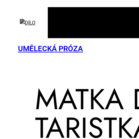
UMĚLECKÁ PRÓZA
MAT­KA 
TA­RIST­