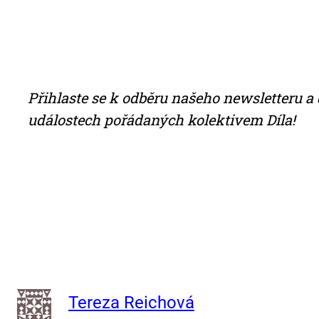
Při­hlas­te se k od­bě­ru na­še­ho news­let­te­ru a 
udá­los­tech po­řá­da­ných ko­lek­ti­vem Dí­la!
Tereza Reichová