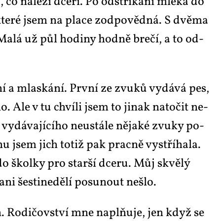
 co ná­le­ží dce­ři. Po od­stří­ká­ní mlé­ka do
kte­ré jsem na pla­ce zod­po­věd­ná. S dvě­ma
Ma­lá už půl ho­di­ny hod­ně bre­čí, a to od­
 a mlas­ká­ní. Prv­ní ze zvu­ků vy­dá­vá pes,
o. Ale v tu chví­li jsem to ji­nak na­to­čit ne­
dá­va­jí­cí­ho ne­u­stá­le ně­ja­ké zvu­ky po­
u jsem jich totiž pak prac­ně vy­stří­ha­la.
o škol­ky pro star­ší dce­ru. Můj skvě­lý
ni šes­ti­ne­dě­lí po­su­nout ne­šlo.
in. Ro­di­čov­ství mne na­pl­ňu­je, jen když se