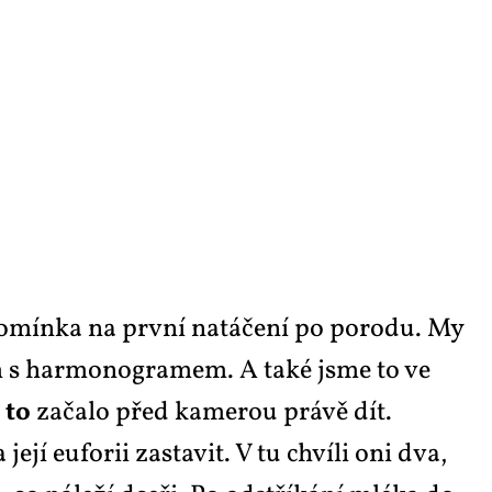
po­mín­ka na prv­ní na­tá­če­ní po po­ro­du. My
ným s har­mo­no­gra­mem. A ta­ké jsme to ve
e
to
za­ča­lo před ka­me­rou prá­vě dít.
­jí eu­fo­rii za­sta­vit. V tu chví­li oni dva,