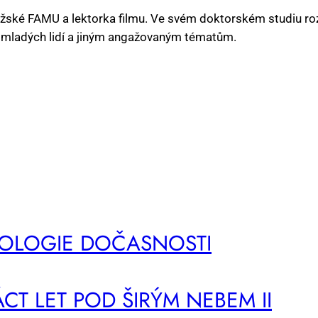
ké FAMU a lektorka filmu. Ve svém doktorském studiu rozvíj
ví mladých lidí a jiným angažovaným tématům.
O­LO­GIE DO­ČAS­NOS­TI
CT LET POD ŠI­RÝM NE­BEM II