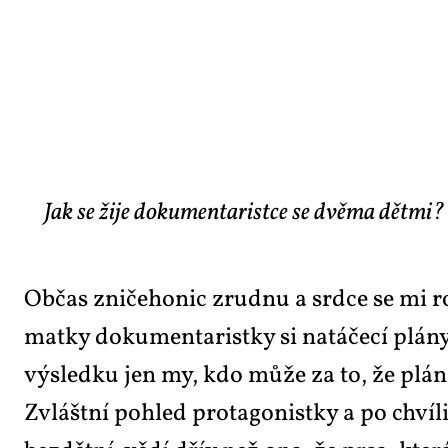
Jak se žije dokumentaristce se dvěma dětmi?
Ob­čas zni­če­ho­nic zrud­nu a srd­ce se mi ro
mat­ky do­ku­men­ta­rist­ky si na­tá­če­cí plá
vý­sled­ku jen my, kdo mů­že za to, že plán n
Zvlášt­ní po­hled pro­ta­go­nist­ky a po chví­li