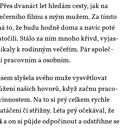
 Přes dva­náct let hle­dám ces­ty, jak na
o­ve­čer­ní­ho fil­mu s mým mu­žem. Za tím­to
ná to, že bu­du hod­ně do­ma a na­víc po­té
a­to­či­li. Stá­lo za ním mno­ho křivd, vy­jas­
ni­ka­ly k ro­din­ným ve­če­řím. Pár spo­leč­
­zi pra­cov­ním a osob­ním.
jsem sly­še­la své­ho mu­že vy­svět­lo­vat
é zú­že­ní na­šich ho­vo­rů, když za­čnu pra­co­
­vin­nos­tem. Na to si prý cel­kem rych­le
á­če­ní či střiž­ny. Lé­ta prý oče­ká­val, že
li
a on si pů­jde od­po­či­nout a od­střih­ne se