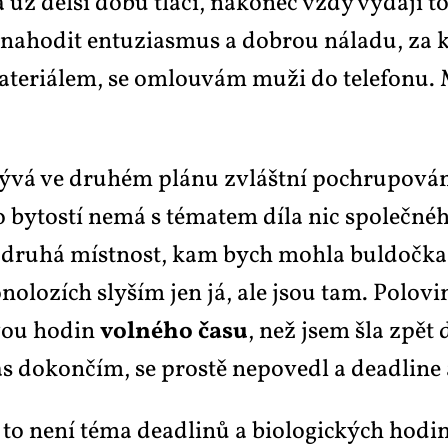
už del­ší do­bu tla­čí, na­ko­nec vždy vy­da­jí to,
­ho­dit en­tu­zi­as­mus a dobrou ná­la­du, za 
a­te­ri­á­lem, se omlou­vám muži do te­le­fo­nu. 
­vá ve dru­hém plá­nu zvlášt­ní po­chru­po­vá­ní
 by­tos­tí ne­má s té­ma­tem dí­la nic spo­leč­né­h
á dru­há míst­nost, kam bych moh­la bul­do­čka vy­
­lo­zích sly­ším jen já, ale jsou tam. Po­lo­vi­n
vou ho­din
vol­né­ho ča­su
, než jsem šla zpět d
 do­kon­čím, se pros­tě ne­po­ve­dl a de­ad­li­ne a
to ne­ní té­ma de­ad­li­nů a bi­o­lo­gic­kých ho­d