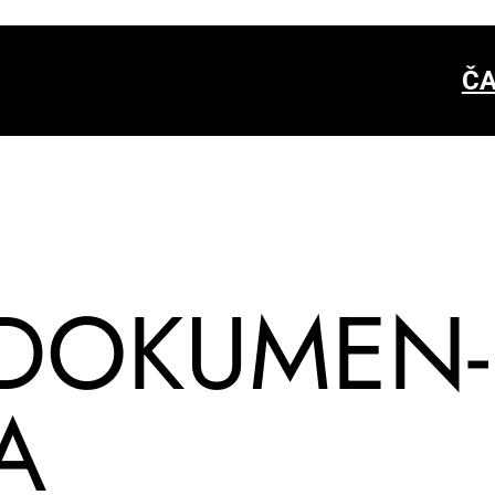
ČA
DO­KU­MEN­
KA