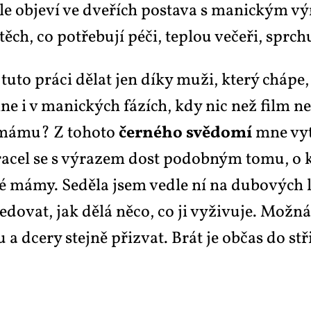
 ob­je­ví ve dve­řích po­sta­va s ma­nic­kým vý­ra
í z těch, co po­tře­bu­jí pé­či, tep­lou ve­če­ři, sp
u­to prá­ci dě­lat jen dí­ky muži, kte­rý chá­pe,
e i v ma­nic­kých fá­zích, kdy nic než film ne­vi
 má­mu? Z to­ho­to
čer­né­ho svě­do­mí
mne vy­t
 vra­cel se s vý­ra­zem dost po­dob­ným to­mu, o 
é má­my. Se­dě­la jsem ve­d­le ní na du­bo­vých la
o­vat, jak dě­lá ně­co, co ji vy­ži­vu­je. Mož­ná 
su a dce­ry stej­ně při­zvat. Brát je ob­čas do st