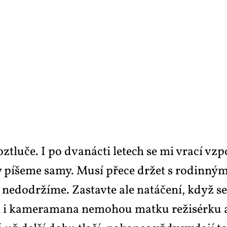
z­tlu­če. I po dva­nác­ti le­tech se mi vra­cí vz
­ny pí­še­me sa­my. Mu­sí pře­ce dr­žet s ro­din­
e­do­dr­ží­me. Za­stav­te ale na­tá­če­ní, když s
 i ka­me­ra­ma­na ne­mo­hou mat­ku re­ži­sér­ku a je