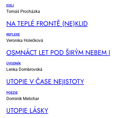
ESEJ
Tomáš Procházka
NA TEP­LÉ FRON­TĚ (NE)KLID
REFLEXE
Veronika Holečková
OSM­NÁCT LET POD ŠI­RÝM NE­BEM I
ÚVODNÍK
Lenka Dombrovská
UTO­PIE V ČA­SE NE­JIS­TO­TY
POEZIE
Dominik Melichar
UTO­PIE LÁS­KY