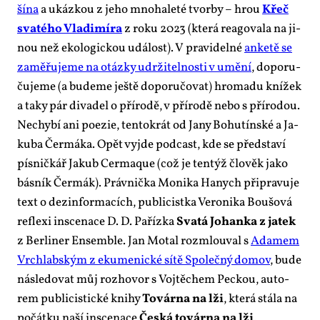
ší­na
a ukáz­kou z je­ho mno­ha­le­té tvor­by – hrou
Křeč
sva­té­ho Vla­di­mí­ra
z roku 2023 (kte­rá re­a­go­va­la na ji­
nou než eko­lo­gic­kou udá­lost). V pra­vi­del­né
an­ke­tě se
za­mě­řu­je­me na otáz­ky udr­ži­tel­nos­ti v umě­ní
, do­po­ru­
ču­je­me (a bu­de­me ješ­tě do­po­ru­čo­vat) hro­ma­du kní­žek
a ta­ky pár di­va­del o pří­ro­dě, v pří­ro­dě ne­bo s pří­ro­dou.
Ne­chy­bí ani po­ezie, ten­to­krát od Ja­ny Bo­hutín­ské a Ja­
ku­ba Čer­má­ka. Opět vy­jde pod­cast, kde se před­sta­ví
pís­nič­kář Ja­kub Cer­ma­que (což je ten­týž člo­věk ja­ko
bás­ník Čer­mák). Práv­nič­ka Mo­ni­ka Ha­nych při­pra­vu­je
text o dez­in­for­ma­cích, pu­b­li­cist­ka Ve­ro­ni­ka Bou­šo­vá
re­fle­xi in­sce­na­ce D. D. Pa­říz­ka
Sva­tá Jo­han­ka z ja­tek
z Ber­li­ner En­sem­ble. Jan Mo­tal roz­mlou­val s
Ada­mem
Vrchlabským z eku­me­nic­ké sí­tě Spo­leč­ný do­mov
, bu­de
ná­sle­do­vat můj roz­ho­vor s Voj­tě­chem Pec­kou, au­to­
rem pu­b­li­cis­tic­ké kni­hy
To­vár­na na lži
, kte­rá stá­la na
po­čát­ku na­ší in­sce­na­ce
Čes­ká to­vár­na na lži
.