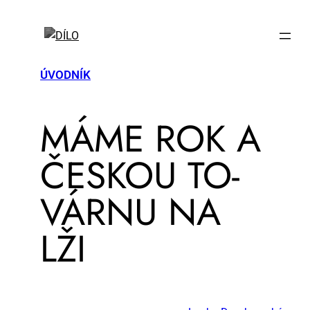
ÚVODNÍK
MÁ­ME ROK A
ČES­KOU TO­
VÁR­NU NA
LŽI