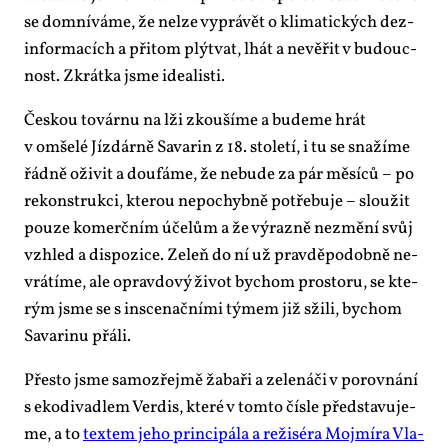
se do­mní­vá­me, že nelze vy­prá­vět o kli­ma­tic­kých dez­
in­for­ma­cích a při­tom plýtvat, lhát a ne­vě­řit v bu­douc­
nost. Zkrát­ka jsme ide­a­lis­ti.
Čes­kou to­vár­nu na lži zkou­ší­me a bu­de­me hrát
v omše­lé Jízdár­ně Sa­va­rin z 18. sto­le­tí, i tu se sna­ží­me
řád­ně oži­vit a dou­fá­me, že ne­bu­de za pár mě­sí­ců – po
re­kon­struk­ci, kte­rou ne­po­chyb­ně po­tře­bu­je – slou­žit
pou­ze ko­merč­ním úče­lům a že vý­raz­ně ne­změ­ní svůj
vzhled a dis­po­zi­ce. Ze­leň do ní už prav­dě­po­dob­ně ne­
vrá­tí­me, ale oprav­do­vý ži­vot bychom pro­sto­ru, se kte­
rým jsme se s in­sce­nač­ní­mi tý­mem již sži­li, bychom
Sa­va­ri­nu přá­li.
Přes­to jsme sa­mo­zřej­mě ža­ba­ři a ze­le­ná­či v po­rov­ná­ní
s eko­di­va­dlem Ver­dis, kte­ré v tom­to čís­le před­sta­vu­je­
me, a to
tex­tem je­ho prin­ci­pá­la a re­ži­sé­ra Mojmí­ra Vla­