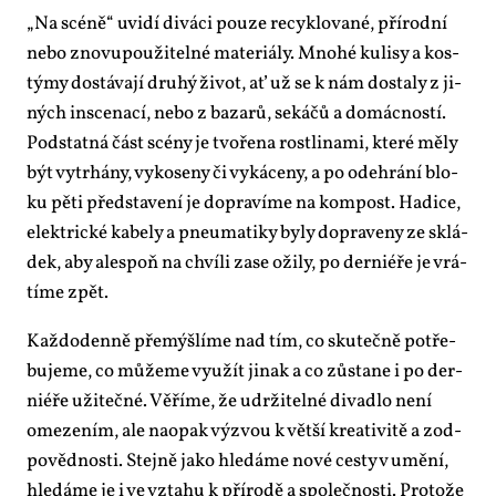
„Na scé­ně“ uvi­dí di­vá­ci pou­ze recyklo­va­né, pří­rod­ní
ne­bo zno­vupo­u­ži­tel­né ma­te­ri­á­ly. Mno­hé ku­li­sy a kos­
týmy do­stá­va­jí dru­hý ži­vot, ať už se k nám do­sta­ly z ji­
ných in­sce­na­cí, ne­bo z ba­za­rů, se­ká­čů a do­mác­nos­tí.
Pod­stat­ná část scé­ny je tvo­ře­na rost­li­na­mi, kte­ré mě­ly
být vy­tr­há­ny, vy­ko­se­ny či vy­ká­ce­ny, a po ode­hrá­ní blo­
ku pě­ti před­sta­ve­ní je do­pra­ví­me na kom­post. Ha­di­ce,
elek­tric­ké ka­be­ly a pne­u­ma­ti­ky by­ly do­pra­ve­ny ze sklá­
dek, aby ale­spoň na chví­li za­se oži­ly, po der­ni­é­ře je vrá­
tí­me zpět.
Kaž­do­den­ně pře­mýš­lí­me nad tím, co sku­teč­ně po­tře­
bu­je­me, co mů­že­me vy­u­žít ji­nak a co zů­sta­ne i po der­
ni­é­ře uži­teč­né. Vě­ří­me, že udr­ži­tel­né di­va­dlo ne­ní
ome­ze­ním, ale na­o­pak vý­zvou k vět­ší kre­a­ti­vi­tě a zod­
po­věd­nos­ti. Stej­ně ja­ko hle­dá­me no­vé ces­ty v umě­ní,
hle­dá­me je i ve vzta­hu k pří­ro­dě a spo­leč­nos­ti. Pro­to­že