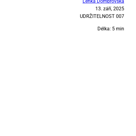
Lenka Dombrovská
13. září, 2025
UDR­ŽI­TEL­NOST 007
Délka: 5 min