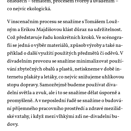
ohle­dech – té­ma­tem, pro­ce­sem tvor­by a uvá­dě­ním –
co nej­víc eko­lo­gic­ká.
V in­sce­nač­ním pro­ce­su se sna­ží­me s To­má­šem Louž­
ným a Eri­kou Majdi­šo­vou klást dů­raz na udr­ži­tel­nost.
Což před­sta­vu­je řa­du kon­krét­ních kro­ků. Ve scé­no­gra­
fii se jed­ná o vý­běr ma­te­ri­á­lů, způ­sob vý­ro­by a ta­ké na­
pří­klad o dal­ší vy­u­ži­tí po­u­ži­tých před­mě­tů či oděvů. V
di­va­del­ním pro­vo­zu se sna­ží­me mi­ni­ma­li­zo­vat po­u­ží­
vá­ní zby­teč­ných oba­lů a plas­tů, ne­tisk­ne­me v do­bě in­
ter­ne­tu pla­ká­ty a le­tá­ky, co nej­víc sni­žu­je­me uh­lí­ko­vou
sto­pu do­pra­vy. Sa­mo­zřej­mě bu­de­me po­u­ží­vat di­va­
del­ní svět­la a zvuk, ale i to se sna­ží­me dě­lat úspor­ně a
pro­myš­le­ně. A v ne­po­sled­ní řa­dě se sna­ží­me o bu­do­vá­
ní pří­jem­né­ho pra­cov­ní­ho pro­stře­dí a zdra­vé me­zi­lid­
ské vzta­hy, i když me­zi vlh­ký­mi zdi ne-di­va­del­ní bu­
do­vy.