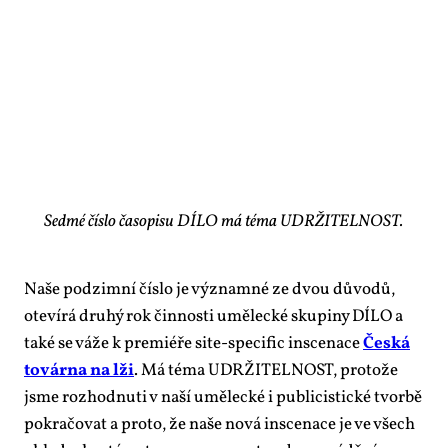
Sedmé číslo časopisu DÍLO má téma UDRŽITELNOST.
Na­še pod­zim­ní čís­lo je vý­znam­né ze dvou dů­vo­dů,
ote­ví­rá dru­hý rok čin­nos­ti umě­lec­ké sku­pi­ny DÍ­LO a
ta­ké se vá­že k pre­mi­é­ře si­te-spe­ci­fic in­sce­na­ce
Čes­ká
to­vár­na na lži
. Má té­ma UDR­ŽI­TEL­NOST, pro­to­že
jsme roz­hod­nu­ti v na­ší umě­lec­ké i pu­b­li­cis­tic­ké tvor­bě
po­kra­čo­vat a pro­to, že na­še no­vá in­sce­na­ce je ve všech