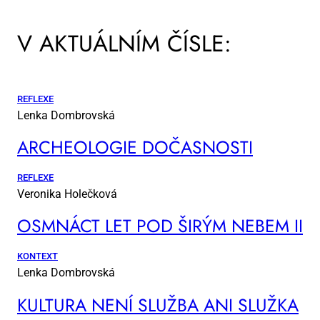
V AKTUÁLNÍM ČÍSLE:
REFLEXE
Lenka Dombrovská
AR­CHE­O­LO­GIE DO­ČAS­NOS­TI
REFLEXE
Veronika Holečková
OSM­NÁCT LET POD ŠI­RÝM NE­BEM II
KONTEXT
Lenka Dombrovská
KUL­TU­RA NE­NÍ SLUŽ­BA ANI SLUŽ­KA