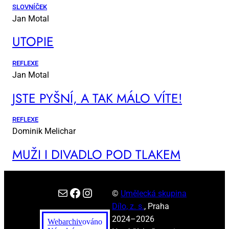
SLOVNÍČEK
Jan Motal
UTO­PIE
REFLEXE
Jan Motal
JSTE PYŠ­NÍ, A TAK MÁ­LO VÍ­TE!
REFLEXE
Dominik Melichar
MUŽI I DI­VA­DLO POD TLA­KEM
E-mail
Facebook
Instagram
©
Umělecká skupina
Dílo, z. s.
, Praha
2024–2026
Webarchiv
ováno