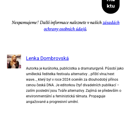
Ne­spa­mu­je­me! Dal­ší in­for­ma­ce na­lez­ne­te v na­šich
zá­sa­dách
ochra­ny osob­ních úda­jů
.
Lenka Dombrovská
Autorka je kurátorka, publicistka a dramaturgyně. Působí jako
umělecká ředitelka festivalu alternativy …příští vlna/next
wave…, který byl v roce 2024 oceněn za dlouhodobý přínos
cenou česká DNA. Je editorkou čtyř divadelních publikací –
zatím poslední jsou Tváře alternativy. Zajímá se především o
environmentální a feministická témata. Propaguje
angažované a progresivní umění.