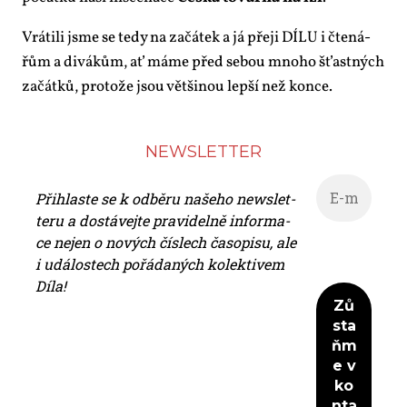
Vrá­ti­li jsme se te­dy na za­čá­tek a já pře­ji DÍ­LU i čte­ná­
řům a di­vá­kům, ať má­me před se­bou mno­ho šťast­ných
za­čát­ků, pro­to­že jsou vět­ši­nou lep­ší než kon­ce.
NEWS­LET­TER
Při­hlas­te se k od­bě­ru na­še­ho news­let­
te­ru a do­stá­vej­te pra­vi­del­ně in­for­ma­
ce nejen o no­vých čís­lech ča­so­pi­su, ale
i udá­los­tech po­řá­da­ných ko­lek­ti­vem
Dí­la!