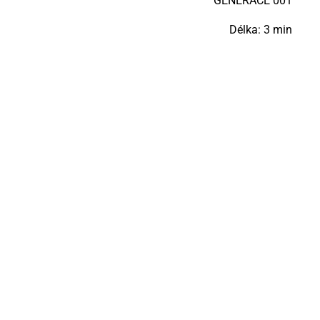
GE­NE­RA­CE 001
Délka: 3 min