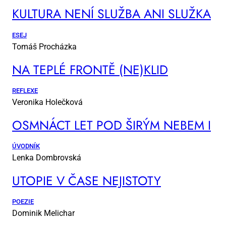
KUL­TU­RA NE­NÍ SLUŽ­BA ANI SLUŽ­KA
ESEJ
Tomáš Procházka
NA TEP­LÉ FRON­TĚ (NE)KLID
REFLEXE
Veronika Holečková
OSM­NÁCT LET POD ŠI­RÝM NE­BEM I
ÚVODNÍK
Lenka Dombrovská
UTO­PIE V ČA­SE NE­JIS­TO­TY
POEZIE
Dominik Melichar