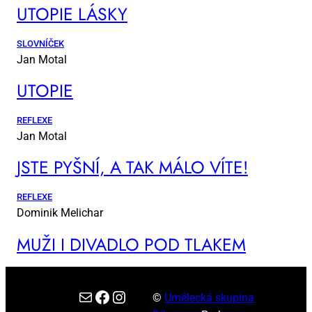
UTO­PIE LÁS­KY
SLOVNÍČEK
Jan Motal
UTO­PIE
REFLEXE
Jan Motal
JSTE PYŠ­NÍ, A TAK MÁ­LO VÍ­TE!
REFLEXE
Dominik Melichar
MUŽI I DI­VA­DLO POD TLA­KEM
E-mail
Facebook
Instagram
©
Umělecká skupina