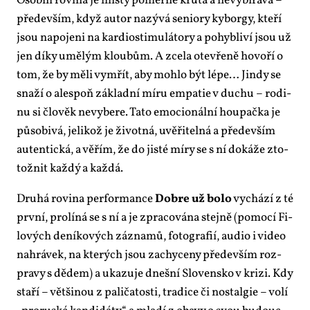
Osob­ní ro­vi­na je mís­ty po­měr­ně kru­tá a ne­vy­bí­ra­vá –
pře­de­vším, když au­tor na­zý­vá se­ni­o­ry ky­bor­gy, kte­ří
jsou na­po­je­ni na kar­di­os­ti­mu­lá­to­ry a po­hyb­li­ví jsou už
jen dí­ky umě­lým klou­bům. A zce­la ote­vře­ně ho­vo­ří o
tom, že by mě­li vy­mřít, aby moh­lo být lé­pe… Jin­dy se
sna­ží o ale­spoň zá­klad­ní mí­ru em­pa­tie v du­chu – ro­di­
nu si člo­věk ne­vy­be­re. Ta­to emo­ci­o­nál­ní hou­pač­ka je
pů­so­bi­vá, je­li­kož je ži­vot­ná, uvě­ři­tel­ná a pře­de­vším
au­ten­tic­ká, a vě­řím, že do jis­té mí­ry se s ní do­ká­že zto­
tož­nit kaž­dý a kaž­dá.
Dru­há ro­vi­na per­for­man­ce
Dob­re už bo­lo
vy­chá­zí z té
prv­ní, pro­lí­ná se s ní a je zpra­co­vá­na stej­ně (po­mo­cí Fi­
lo­vých de­ní­ko­vých zá­zna­mů, fo­to­gra­fií, au­dio i vi­deo
na­hrá­vek, na kte­rých jsou za­chy­ce­ny pře­de­vším roz­
pra­vy s dě­dem) a uka­zu­je dneš­ní Slo­ven­sko v kri­zi. Kdy
sta­ří – vět­ši­nou z pa­li­ča­tos­ti, tra­di­ce či nos­tal­gie – vo­lí