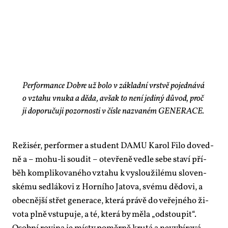
Performance Dobre už bolo v základní vrstvě pojednává
o vztahu vnuka a děda, avšak to není jediný důvod, proč
ji doporučuji pozornosti v čísle nazvaném GENERACE.
Re­ži­sér, per­for­mer a stu­dent DA­MU Ka­rol Fi­lo do­ved­
ně a – mo­hu-li sou­dit – ote­vře­ně ve­d­le se­be sta­ví pří­
běh kom­pli­ko­va­né­ho vzta­hu k vy­slou­ži­lé­mu slo­ven­
ské­mu sed­lá­ko­vi z Hor­ní­ho Ja­to­va, své­mu dě­do­vi, a
obec­něj­ší střet ge­ne­ra­ce, kte­rá prá­vě do ve­řej­né­ho ži­
vo­ta pl­ně vstu­pu­je, a té, kte­rá by mě­la „od­stou­pit“.