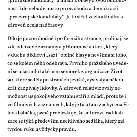
„pro­rus­ké kan­di­dá­ty“ a mla­dí z oba­vy o svou bu­douc­
nost, kde ne­bu­de mís­to pro svo­bo­du a de­mo­kra­cii,
„pro­ev­rop­ské kan­di­dá­ty“. Je to střet zce­la ak­tu­ál­ní a
zá­ro­veň zce­la nad­ča­so­vý.
Dí­lo je po­zo­ru­hod­né i po for­mál­ní strán­ce, pro­lí­na­jí se
zde od­ci­ze­né zá­zna­my a pří­tom­nost au­to­ra, kte­rý
v du­chu dě­dic­tví „sá­zí“ obil­né kla­sy a ne­vší­má si to­ho,
co se ko­lem ně­ho ode­hrá­vá. Prv­ní­ho praž­ské­ho uve­de­
ní se účast­ni­lo ta­ké osm se­ni­o­rek z or­ga­ni­za­ce Ži­vot
90, kte­ré se­dě­ly po stra­nách je­viš­tě, vy­ší­va­ly a ně­ko­li­
krát za­zpí­va­ly li­dov­ky. A zá­ro­veň re­la­ti­vi­zo­va­ly ne­
mož­nost uspo­ko­ji­vé­ho vzta­hu stá­ří a mlá­dí, pro­to­že i
ve fil­mo­vých zá­zna­mech, kdy je tu a tam za­chy­ce­na Fi­
lo­va ba­bič­ka, jas­ně pro­bles­ku­je, že au­to­ro­va ra­di­ka­li­
za­ce se tý­ká pře­de­vším ne­cit­li­vé­ho sed­lá­ka, kte­rý má
tvr­dou ru­ku a vždyc­ky prav­du.