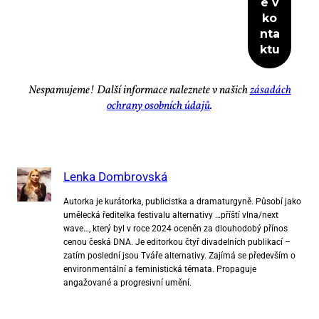
Ne­spa­mu­je­me! Dal­ší in­for­ma­ce na­lez­ne­te v na­šich
zá­sa­dách
ochra­ny osob­ních úda­jů
.
Lenka Dombrovská
Autorka je kurátorka, publicistka a dramaturgyně. Působí jako
umělecká ředitelka festivalu alternativy …příští vlna/next
wave…, který byl v roce 2024 oceněn za dlouhodobý přínos
cenou česká DNA. Je editorkou čtyř divadelních publikací –
zatím poslední jsou Tváře alternativy. Zajímá se především o
environmentální a feministická témata. Propaguje
angažované a progresivní umění.