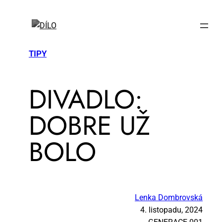
TIPY
DI­VA­DLO:
DOB­RE UŽ
BO­LO
Lenka Dombrovská
4. listopadu, 2024