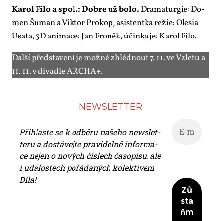
Ka­rol Fi­lo a spol.: Dob­re už bo­lo.
Dra­ma­tur­gie: Do­
men Šu­man a Vik­tor Pro­kop, asi­s­tent­ka re­žie: Ole­sia
Usa­ta, 3D ani­ma­ce: Jan Fro­něk, účin­ku­je: Ka­rol Fi­lo.
Dal­ší před­sta­ve­ní je mož­né zhléd­nout 7. 11. ve Vzle­tu a
11. 11. v di­va­dle AR­CHA+.
NEWS­LET­TER
Při­hlas­te se k od­bě­ru na­še­ho news­let­
te­ru a do­stá­vej­te pra­vi­del­ně in­for­ma­
ce nejen o no­vých čís­lech ča­so­pi­su, ale
i udá­los­tech po­řá­da­ných ko­lek­ti­vem
Dí­la!