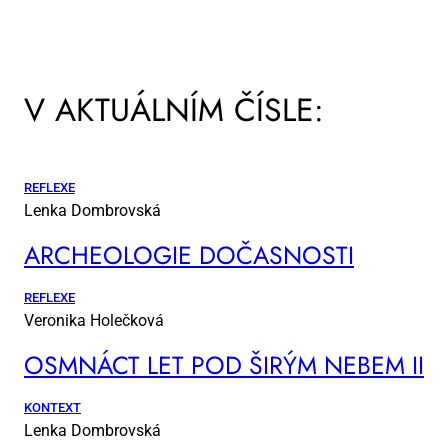
V AKTUÁLNÍM ČÍSLE:
REFLEXE
Lenka Dombrovská
AR­CHE­O­LO­GIE DO­ČAS­NOS­TI
REFLEXE
Veronika Holečková
OSM­NÁCT LET POD ŠI­RÝM NE­BEM II
KONTEXT
Lenka Dombrovská