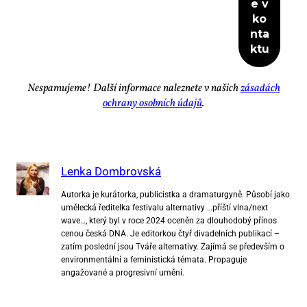
Ne­spa­mu­je­me! Dal­ší in­for­ma­ce na­lez­ne­te v na­šich
zá­sa­dách
ochra­ny osob­ních úda­jů
.
Lenka Dombrovská
Autorka je kurátorka, publicistka a dramaturgyně. Působí jako
umělecká ředitelka festivalu alternativy …příští vlna/next
wave…, který byl v roce 2024 oceněn za dlouhodobý přínos
cenou česká DNA. Je editorkou čtyř divadelních publikací –
zatím poslední jsou Tváře alternativy. Zajímá se především o
environmentální a feministická témata. Propaguje
angažované a progresivní umění.