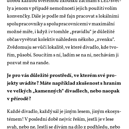
do­bou kaž­dou svě­tel­nou zkouš­ku za­čí­nám s LED svět­
ly a je­nom v pří­pa­dě ne­mož­nos­ti je­jich po­u­ži­tí vo­lím
kon­venč­ky. Dá­le je pod­le mě fajn pra­co­vat s lo­kál­ní­mi
spo­lu­pra­cov­ní­ky a spo­lu­pra­cov­ni­ce­mi v ma­xi­mál­ní
mož­né mí­ře, i když i v to­mhle „pra­vi­dlu“ je dů­le­ži­té
ob­čas vy­vět­rat ko­lek­tiv ná­hle­dem ně­ko­ho „zven­ku“.
Zvě­do­mu­ju se vů­či lo­ka­li­tě, ve kte­ré di­va­dlo, kde tvo­
řím, pů­so­bí. Sou­cí­tím s ní, la­dím se na ni, ne­chá­vám ji
po­zvat mě na ran­de.
Je pro vás dů­le­ži­té pro­stře­dí, ve kte­rém své pro­
jek­ty uvá­dí­te? Má­te na­pří­klad zku­še­nost s hra­ním
ve vel­kých „ka­men­ných“ di­va­dlech, ne­bo na­o­pak
v pří­ro­dě?
Kaž­dé di­va­dlo, kaž­dý sál je ji­ným le­sem, ji­ným eko­sys­
té­mem! V po­sled­ní do­bě nej­víc ře­ším, jest­li je v le­se
svah, ne­bo ne. Jest­li se dí­vám na dí­lo z pod­hle­du, ne­bo