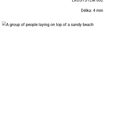
EKO­SYS­TÉM 002
Délka: 4 min