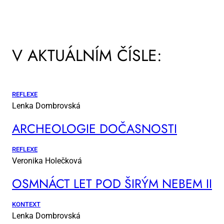
V AKTUÁLNÍM ČÍSLE:
REFLEXE
Lenka Dombrovská
AR­CHE­O­LO­GIE DO­ČAS­NOS­TI
REFLEXE
Veronika Holečková
OSM­NÁCT LET POD ŠI­RÝM NE­BEM II
KONTEXT
Lenka Dombrovská