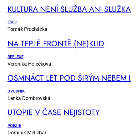
KUL­TU­RA NE­NÍ SLUŽ­BA ANI SLUŽ­KA
ESEJ
Tomáš Procházka
NA TEP­LÉ FRON­TĚ (NE)KLID
REFLEXE
Veronika Holečková
OSM­NÁCT LET POD ŠI­RÝM NE­BEM I
ÚVODNÍK
Lenka Dombrovská
UTO­PIE V ČA­SE NE­JIS­TO­TY
POEZIE
Dominik Melichar