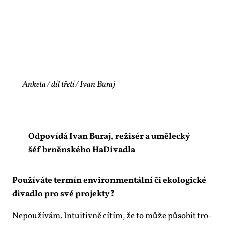
Anketa / díl třetí / Ivan Buraj
Od­po­ví­dá Ivan Bu­raj, re­ži­sér a umě­lec­ký
šéf br­něn­ské­ho Ha­Di­va­dla
Po­u­ží­vá­te ter­mín en­vi­ron­men­tál­ní či eko­lo­gic­ké
di­va­dlo pro své pro­jek­ty?
Ne­po­u­ží­vám. In­tu­i­tiv­ně cí­tím, že to mů­že pů­so­bit tro­