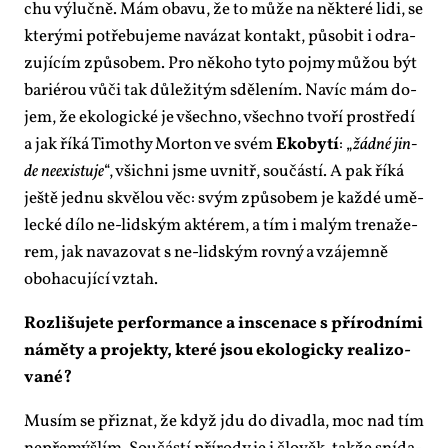
chu vý­luč­ně. Mám oba­vu, že to mů­že na ně­kte­ré li­di, se
kte­rý­mi po­tře­bu­je­me na­vá­zat kon­takt, pů­so­bit i od­ra­
zu­jí­cím způ­so­bem. Pro ně­ko­ho ty­to po­jmy mů­žou být
ba­ri­é­rou vů­či tak dů­le­ži­tým sdě­le­ním. Na­víc mám do­
jem, že eko­lo­gic­ké je všech­no, všech­no tvo­ří pro­stře­dí
a jak ří­ká Ti­mo­thy Mor­ton ve svém
Eko­by­tí
: „
žád­né jin­
de ne­e­xis­tu­je
“, všich­ni jsme uvnitř, sou­čás­tí. A pak ří­ká
ješ­tě jed­nu skvě­lou věc: svým způ­so­bem je kaž­dé umě­
lec­ké dí­lo ne-lid­ským ak­té­rem, a tím i ma­lým tre­na­že­
rem, jak na­va­zo­vat s ne-lid­ským rov­ný a vzá­jem­ně
obo­ha­cu­jí­cí vztah.
Roz­li­šu­je­te per­for­man­ce a in­sce­na­ce s pří­rod­ní­mi
ná­mě­ty a pro­jek­ty, kte­ré jsou eko­lo­gic­ky re­a­li­zo­
va­né?
Mu­sím se při­znat, že když jdu do di­va­dla, moc nad tím