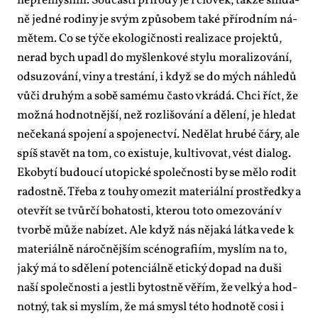
ne­pře­mýš­lím. Sou­čás­tí pří­ro­dy je i člo­věk, tak­že sní­da­
ně jed­né ro­di­ny je svým způ­so­bem ta­ké pří­rod­ním ná­
mě­tem. Co se tý­če eko­lo­gič­nos­ti re­a­li­za­ce pro­jek­tů,
ne­rad bych upa­dl do myš­len­ko­vé sty­lu mo­ra­li­zo­vá­ní,
od­su­zo­vá­ní, vi­ny a tres­tá­ní, i když se do mých ná­hle­dů
vů­či dru­hým a so­bě sa­mé­mu čas­to vkrá­dá. Chci říct, že
mož­ná hod­not­něj­ší, než roz­li­šo­vá­ní a dě­le­ní, je hle­dat
ne­če­ka­ná spo­je­ní a spo­je­nec­tví. Ne­dě­lat hrubé čá­ry, ale
spíš sta­vět na tom, co exis­tu­je, kul­ti­vo­vat, vést di­a­log.
Eko­by­tí bu­dou­cí uto­pic­ké spo­leč­nos­ti by se mě­lo ro­dit
ra­dost­ně. Tře­ba z tou­hy ome­zit ma­te­ri­ál­ní pro­střed­ky a
otevřít se tvůr­čí bo­ha­tosti, kte­rou to­to ome­zo­vá­ní v
tvor­bě mů­že na­bí­zet. Ale když nás ně­ja­ká lát­ka ve­de k
ma­te­ri­ál­ně ná­roč­něj­ším scé­no­gra­fi­ím, mys­lím na to,
ja­ký má to sdě­le­ní po­ten­ci­ál­ně etic­ký do­pad na du­ši
na­ší spo­leč­nos­ti a jest­li by­tost­ně vě­řím, že vel­ký a hod­
not­ný, tak si mys­lím, že má smy­sl té­to hod­no­tě co­si i