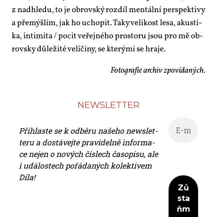
z nad­hle­du, to je ob­rov­ský roz­díl men­tál­ní per­spek­ti­vy
a pře­mýš­lím, jak ho ucho­pit. Ta­ky ve­li­kost le­sa, akus­ti­
ka, in­ti­mi­ta / po­cit ve­řej­né­ho pro­sto­ru jsou pro mě ob­
rov­sky dů­le­ži­té ve­li­či­ny, se kte­rý­mi se hra­je.
Fo­to­gra­fie ar­chiv zpo­ví­da­ných.
NEWS­LET­TER
Při­hlas­te se k od­bě­ru na­še­ho news­let­
te­ru a do­stá­vej­te pra­vi­del­ně in­for­ma­
ce nejen o no­vých čís­lech ča­so­pi­su, ale
i udá­los­tech po­řá­da­ných ko­lek­ti­vem
Dí­la!