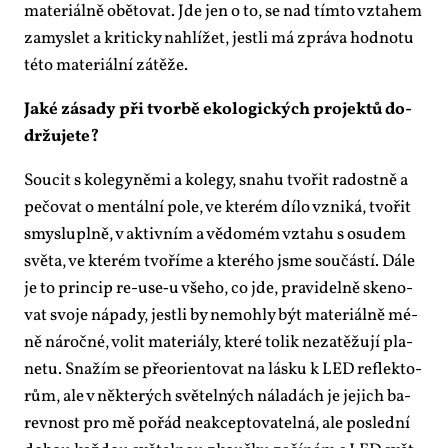
ma­te­ri­ál­ně obě­to­vat. Jde jen o to, se nad tím­to vzta­hem
za­mys­let a kri­tic­ky na­hlí­žet, jest­li má zprá­va hod­no­tu
té­to ma­te­ri­ál­ní zá­tě­že.
Ja­ké zá­sa­dy při tvor­bě eko­lo­gic­kých pro­jek­tů do­
dr­žu­je­te?
Sou­cit s ko­le­gy­ně­mi a ko­le­gy, sna­hu tvo­řit ra­dost­ně a
pe­čo­vat o men­tál­ní po­le, ve kte­rém dí­lo vzni­ká, tvo­řit
smys­lu­pl­ně, v ak­tiv­ním a vě­do­mém vzta­hu s osu­dem
svě­ta, ve kte­rém tvo­ří­me a kte­ré­ho jsme sou­čás­tí. Dá­le
je to prin­cip re-use‑u vše­ho, co jde, pra­vi­del­ně ske­no­
vat svo­je ná­pa­dy, jest­li by ne­moh­ly být ma­te­ri­ál­ně mé­
ně ná­roč­né, vo­lit ma­te­ri­á­ly, kte­ré to­lik ne­za­tě­žu­jí pla­
ne­tu. Sna­žím se pře­ori­en­to­vat na lás­ku k LED re­flek­to­
rům, ale v ně­kte­rých svě­tel­ných ná­la­dách je je­jich ba­
rev­nost pro mě po­řád ne­ak­cep­to­va­tel­ná, ale po­sled­ní