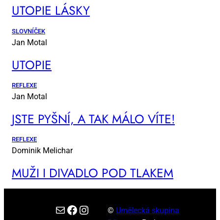
UTO­PIE LÁS­KY
SLOVNÍČEK
Jan Motal
UTO­PIE
REFLEXE
Jan Motal
JSTE PYŠ­NÍ, A TAK MÁ­LO VÍ­TE!
REFLEXE
Dominik Melichar
MUŽI I DI­VA­DLO POD TLA­KEM
E-mail
Facebook
Instagram
©
Umělecká skupina