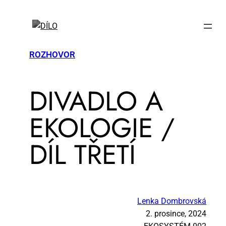
ROZHOVOR
DI­VA­DLO A
EKO­LO­GIE /
DÍL TŘE­TÍ
Lenka Dombrovská
2. prosince, 2024