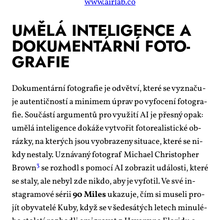
www.airlab.co
UMĚ­LÁ IN­TE­LI­GEN­CE A
DO­KU­MEN­TÁR­NÍ FO­TO­
GRA­FIE
Do­ku­men­tár­ní fo­to­gra­fie je od­vět­ví, kte­ré se vy­zna­ču­
je au­ten­tič­nos­tí a mi­ni­mem úprav po vy­fo­ce­ní fo­to­gra­
fie. Sou­čás­tí ar­gu­men­tů pro vy­u­ži­tí AI je přes­ný opak:
umě­lá in­te­li­gen­ce do­ká­že vy­tvo­řit fo­to­re­a­lis­tic­ké ob­
ráz­ky, na kte­rých jsou vy­ob­ra­ze­ny si­tu­a­ce, kte­ré se ni­
kdy ne­sta­ly. Uzná­va­ný fo­to­graf Mi­cha­el Chris­to­pher
3
Brown
se roz­ho­dl s po­mo­cí AI zob­ra­zit udá­los­ti, kte­ré
se sta­ly, ale ne­byl zde ni­kdo, aby je vy­fo­til. Ve své in­
stagra­mo­vé sé­rii
90 Mi­les
uka­zu­je, čím si mu­se­li pro­
jít oby­va­te­lé Ku­by, když se v še­de­sá­tých le­tech mi­nu­lé­