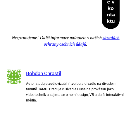
Ne­spa­mu­je­me! Dal­ší in­for­ma­ce na­lez­ne­te v na­šich
zá­sa­dách
ochra­ny osob­ních úda­jů
.
Bohdan Chrastil
Autor studuje audiovizuální tvorbu a divadlo na divadelní
fakultě JAMU. Pracuje v Divadle Husa na provázku jako
videotechnik a zajíma se o herní design, VR a další interaktivní
média.