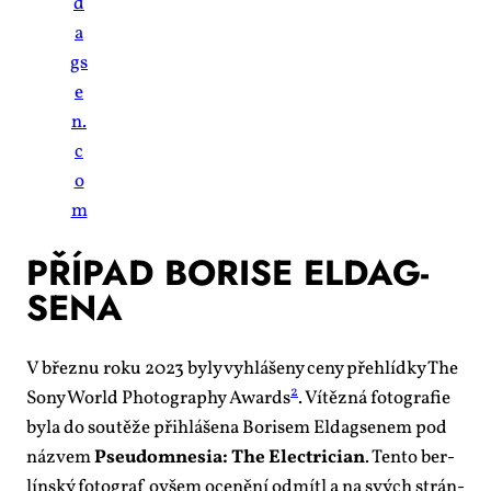
d
a
gs
e
n.
c
o
m
PŘÍ­PAD BO­RI­SE EL­DAG­
SE­NA
V břez­nu roku 2023 by­ly vy­hlá­še­ny ce­ny pře­hlíd­ky The
2
So­ny World Pho­to­gra­phy Awards
. Ví­těz­ná fo­to­gra­fie
by­la do sou­tě­že při­hlá­še­na Bo­ri­sem El­dag­se­nem pod
ná­zvem
Pseu­do­mne­sia: The Elect­ri­ci­an
. Ten­to ber­
lín­ský fo­to­graf ovšem oce­ně­ní od­mí­tl a na svých strán­