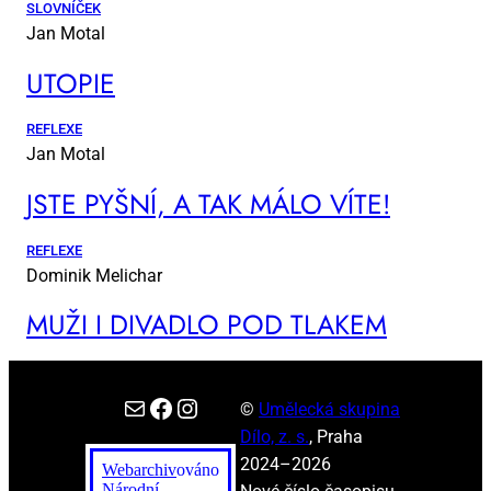
SLOVNÍČEK
Jan Motal
UTO­PIE
REFLEXE
Jan Motal
JSTE PYŠ­NÍ, A TAK MÁ­LO VÍ­TE!
REFLEXE
Dominik Melichar
MUŽI I DI­VA­DLO POD TLA­KEM
E-mail
Facebook
Instagram
©
Umělecká skupina
Dílo, z. s.
, Praha
2024–2026
Webarchiv
ováno
Národní