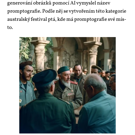
ge­ne­ro­vá­ní ob­ráz­ků po­mo­cí AI vy­mys­lel ná­zev
prompto­gra­fie. Pod­le něj se vy­tvo­ře­ním té­to ka­te­go­rie
aus­tral­ský fes­ti­val ptá, kde má prompto­gra­fie své mís­
to.