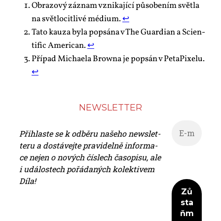
Ob­ra­zo­vý zá­znam vzni­ka­jí­cí pů­so­be­ním svět­la
na svět­lo­cit­li­vé mé­di­um.
↩︎
Ta­to kauza by­la po­psá­na v The Gu­ar­di­an a Scien­
ti­fic Ame­ri­can.
↩︎
Pří­pad Mi­cha­e­la Brow­na je po­psán v Pe­ta­Pi­xe­lu.
↩︎
NEWS­LET­TER
Při­hlas­te se k od­bě­ru na­še­ho news­let­
te­ru a do­stá­vej­te pra­vi­del­ně in­for­ma­
ce nejen o no­vých čís­lech ča­so­pi­su, ale
i udá­los­tech po­řá­da­ných ko­lek­ti­vem
Dí­la!