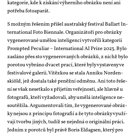
ka­te­go­rie, kde k zís­ká­ní vý­her­ní­ho ob­ráz­ku ne­ní ani
po­tře­ba fo­to­a­pa­rát.
S mož­ným ře­še­ním při­šel aus­tral­ský fes­ti­val Ballart In­
ter­nati­o­nal Fo­to Bi­en­na­le. Or­ga­ni­zá­to­ři pro ob­ráz­ky
vy­ge­ne­ro­va­né umě­lou in­te­li­gen­cí vy­tvo­ři­li ka­te­go­rii
Prompted Pecu­li­ar – In­ter­nati­o­nal AI Pri­ze 2023. By­lo
za­slá­no přes sto vy­ge­ne­ro­va­ných ob­ráz­ků, z nichž by­lo
po­ro­tou vy­brá­no dva­cet pra­cí, kte­ré by­ly vy­sta­ve­ny ve
fes­ti­va­lo­vé ga­le­rii. Ví­tězkou se sta­la An­ni­ku Nor­den­
skiöld, jež do­sta­la ta­ké pe­něž­ní od­mě­nu. Ani to­to ře­še­
ní se však ne­se­tka­lo s při­je­tím ve­řej­nos­ti, ale hlav­ně u
fo­to­gra­fů, kte­ří vy­ža­do­va­li, aby umě­lá in­te­li­gen­ce ne­
sou­tě­ži­la. Ar­gu­men­to­va­li tím, že vy­ge­ne­ro­va­né ob­ráz­
ky nejsou z prin­ci­pu fo­to­gra­fií a že ty­to ob­ráz­ky vy­u­ží­
va­jí tvor­bu ji­ných, tu­díž se ne­jed­ná o ori­gi­nál­ní prá­ci.
Jed­ním z po­rot­ců byl prá­vě Bo­ris El­dag­sen, kte­rý pro