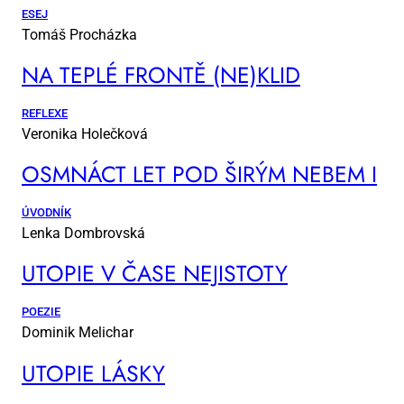
ESEJ
Tomáš Procházka
NA TEP­LÉ FRON­TĚ (NE)KLID
REFLEXE
Veronika Holečková
OSM­NÁCT LET POD ŠI­RÝM NE­BEM I
ÚVODNÍK
Lenka Dombrovská
UTO­PIE V ČA­SE NE­JIS­TO­TY
POEZIE
Dominik Melichar
UTO­PIE LÁS­KY