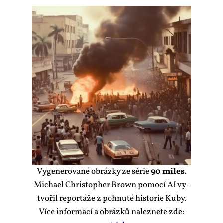
Vy­ge­ne­ro­va­né ob­ráz­ky ze sé­rie
90 mi­les
.
Mi­cha­el Chris­to­pher Brown po­mo­cí AI vy­
tvo­řil re­por­tá­že z po­hnu­té his­to­rie Ku­by.
Ví­ce in­for­ma­cí a ob­ráz­ků na­lez­ne­te zde: