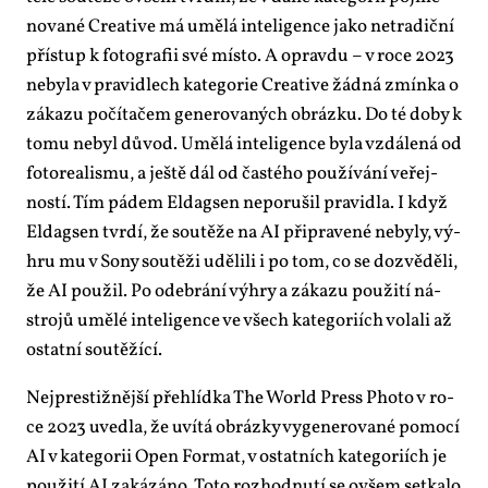
no­va­né Cre­a­ti­ve má umě­lá in­te­li­gen­ce ja­ko ne­tra­dič­ní
pří­stup k fo­to­gra­fii své mís­to. A oprav­du – v ro­ce 2023
ne­by­la v pra­vi­dlech ka­te­go­rie Cre­a­ti­ve žád­ná zmín­ka o
zá­ka­zu po­čí­ta­čem ge­ne­ro­va­ných ob­ráz­ku. Do té do­by k
to­mu ne­byl dů­vod. Umě­lá in­te­li­gen­ce by­la vzdá­le­ná od
fo­to­re­a­lis­mu, a ješ­tě dál od čas­té­ho po­u­ží­vá­ní ve­řej­
nos­tí. Tím pá­dem El­dag­sen ne­po­ru­šil pra­vi­dla. I když
El­dag­sen tvr­dí, že sou­tě­že na AI při­pra­ve­né ne­by­ly, vý­
hru mu v So­ny sou­tě­ži udě­li­li i po tom, co se do­zvě­dě­li,
že AI po­u­žil. Po ode­brá­ní vý­hry a zá­ka­zu po­u­ži­tí ná­
stro­jů umě­lé in­te­li­gen­ce ve všech ka­te­go­ri­ích vo­la­li až
ostat­ní sou­tě­ží­cí.
Nej­pres­tiž­něj­ší pře­hlíd­ka The World Press Pho­to v ro­
ce 2023 uved­la, že uví­tá ob­ráz­ky vy­ge­ne­ro­va­né po­mo­cí
AI v ka­te­go­rii Open For­mat, v ostat­ních ka­te­go­ri­ích je
po­u­ži­tí AI za­ká­zá­no. To­to roz­hod­nu­tí se ovšem se­tka­lo