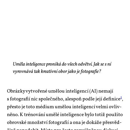
Uměla inteligence proniká do všech odvětví. Jak se s ní
vyrovnává tak kreativní obor jako je fotografie?
Ob­ráz­ky vy­tvo­ře­né umě­lou in­te­li­gen­cí (AI) ne­ma­jí
1
s fo­to­gra­fií nic spo­leč­né­ho, ale­spoň pod­le je­jí de­fi­ni­ce
,
přes­to je to­to mé­di­um umě­lou in­te­li­gen­cí vel­mi ovliv­
ně­no. K tré­no­vá­ní umě­lé in­te­li­gen­ce by­lo totiž po­u­ži­to
ob­rov­ské množ­ství fo­to­gra­fií a ona je do­ká­že pře­svěd­