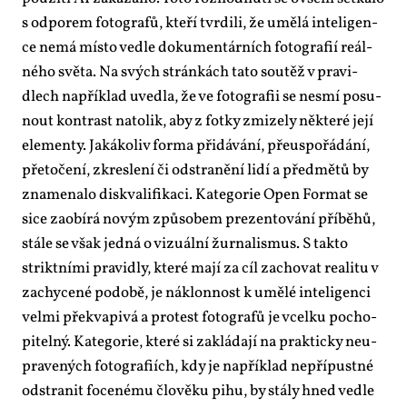
s od­po­rem fo­to­gra­fů, kte­ří tvr­di­li, že umě­lá in­te­li­gen­
ce ne­má mís­to ve­d­le do­ku­men­tár­ních fo­to­gra­fií re­ál­
né­ho svě­ta. Na svých strán­kách ta­to sou­těž v pra­vi­
dlech na­pří­klad uved­la, že ve fo­to­gra­fii se ne­smí po­su­
nout kon­trast na­to­lik, aby z fot­ky zmi­ze­ly ně­kte­ré je­jí
ele­men­ty. Ja­ká­ko­liv for­ma při­dá­vá­ní, pře­u­spo­řá­dá­ní,
pře­to­če­ní, zkres­le­ní či od­stra­ně­ní li­dí a před­mě­tů by
zna­me­na­lo dis­kva­li­fi­ka­ci. Ka­te­go­rie Open For­mat se
si­ce za­o­bí­rá no­vým způ­so­bem pre­zen­to­vá­ní pří­bě­hů,
stá­le se však jed­ná o vi­zu­ál­ní žur­na­lis­mus. S tak­to
strikt­ní­mi pra­vi­dly, kte­ré ma­jí za cíl za­cho­vat re­a­li­tu v
za­chy­ce­né po­do­bě, je ná­klon­nost k umě­lé in­te­li­gen­ci
vel­mi pře­kva­pi­vá a pro­test fo­to­gra­fů je vcel­ku po­cho­
pi­tel­ný. Ka­te­go­rie, kte­ré si za­klá­da­jí na prak­tic­ky ne­u­
pra­ve­ných fo­to­gra­fi­ích, kdy je na­pří­klad ne­pří­pust­né
od­stra­nit fo­ce­né­mu člo­vě­ku pi­hu, by stá­ly hned ve­d­le