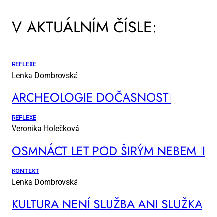
V AKTUÁLNÍM ČÍSLE:
REFLEXE
Lenka Dombrovská
AR­CHE­O­LO­GIE DO­ČAS­NOS­TI
REFLEXE
Veronika Holečková
OSM­NÁCT LET POD ŠI­RÝM NE­BEM II
KONTEXT
Lenka Dombrovská
KUL­TU­RA NE­NÍ SLUŽ­BA ANI SLUŽ­KA