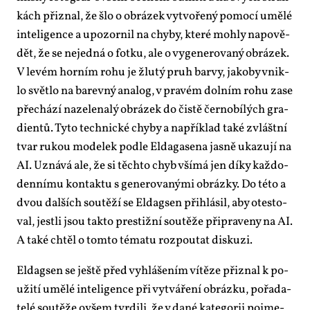
kách při­znal, že šlo o ob­rá­zek vy­tvo­ře­ný po­mo­cí umě­lé
in­te­li­gen­ce a upo­zor­nil na chy­by, kte­ré moh­ly na­po­vě­
dět, že se ne­jed­ná o fot­ku, ale o vy­ge­ne­ro­va­ný ob­rá­zek.
V le­vém hor­ním ro­hu je žlu­tý pruh bar­vy, ja­ko­by vnik­
lo svět­lo na ba­rev­ný ana­log, v pra­vém dol­ním ro­hu za­se
pře­chá­zí na­ze­le­na­lý ob­rá­zek do čis­tě čer­no­bí­lých gra­
di­en­tů. Ty­to tech­nic­ké chy­by a na­pří­klad ta­ké zvlášt­ní
tvar ru­kou mo­de­lek pod­le El­da­ga­se­na jas­ně uka­zu­jí na
AI. Uzná­vá ale, že si těch­to chyb vší­má jen dí­ky kaž­do­
den­ní­mu kon­tak­tu s ge­ne­ro­va­ný­mi ob­ráz­ky. Do té­to a
dvou dal­ších sou­tě­ží se El­dag­sen při­hlá­sil, aby otes­to­
val, jest­li jsou tak­to pres­tiž­ní sou­tě­že při­pra­ve­ny na AI.
A ta­ké chtěl o tom­to té­ma­tu roz­pou­tat dis­ku­zi.
El­dag­sen se ješ­tě před vy­hlá­še­ním ví­tě­ze při­znal k po­
u­ži­tí umě­lé in­te­li­gen­ce při vy­tvá­ře­ní ob­ráz­ku, po­řa­da­
te­lé sou­tě­že ovšem tvr­di­li, že v da­né ka­te­go­rii po­jme­