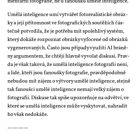
men­tár­ní fo­to­gra­fie, ne u fa­nouš­ků umě­lé in­te­li­gen­ce.
Umě­lá in­te­li­gen­ce umí vy­tvá­řet fo­to­re­a­lis­tic­ké ob­ráz­
ky a je­jí pří­tom­nost ve fo­to­gra­fic­kých sou­tě­žích čás­
teč­ně po­tvr­di­la, že je po­tře­ba mít spo­leh­li­vý sys­tém,
kte­rý do­ká­že roz­po­znat ob­ráz­ky vy­fo­ce­né od ob­ráz­ků
vy­ge­ne­ro­va­ných. Čas­to jsou pří­pa­dy vy­u­ži­tí AI brá­ně­
ny ar­gu­men­tem, že chtě­jí hlav­ně vy­vo­lat dis­ku­si. Prav­
da je však ta­ko­vá, že umě­lá in­te­li­gen­ce fo­to­gra­fií ne­ní,
a li­dé, kte­ří jsou fa­nouš­ky fo­to­gra­fie, prav­dě­po­dob­ně
ne­bu­dou mít zá­jem o vý­tvo­ry umě­lé in­te­li­gen­ce, stej­ně
tak fa­nouš­ci umě­lé in­te­li­gen­ce ne­ma­jí vel­ký zá­jem o
fo­to­gra­fii. Dis­ku­se tak spí­še upo­zor­ňu­je na od­vět­ví, ve
kte­ré se umě­lá in­te­li­gen­ce mů­že vy­sky­to­vat, na­hra­dit
ho však ne­do­ká­že.
————