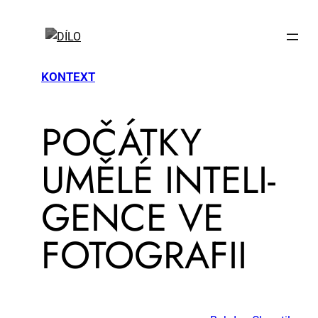
KONTEXT
PO­ČÁT­KY
UMĚ­LÉ IN­TE­LI­
GEN­CE VE
FO­TO­GRA­FII