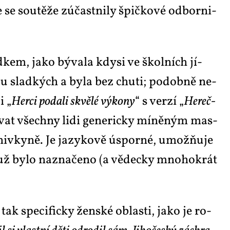
se sou­tě­že zú­čast­ni­ly špič­ko­vé od­bor­ni­
d­kem, ja­ko bý­va­la kdy­si ve škol­ních jí­
ou slad­kých a by­la bez chu­ti; po­dob­ně ne­
i „
Her­ci po­da­li skvě­lé vý­ko­ny
“ s ver­zí „
He­reč­
zý­vat všech­ny li­di ge­ne­ric­ky mí­ně­ným mas­
­z­niv­ky­ně. Je ja­zy­ko­vě úspor­né, umož­ňu­je
k už by­lo na­zna­če­no (a vě­dec­ky mno­ho­krát
k spe­ci­fic­ky žen­ské ob­las­ti, ja­ko je ro­