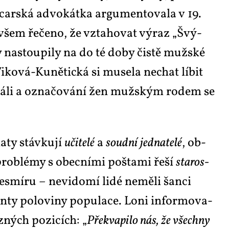
r­ská ad­vo­kát­ka ar­gu­men­to­va­la v 19.
ovšem ře­če­no, že vzta­ho­vat vý­raz „Švý­
y na­stou­pi­ly na do té do­by čis­tě muž­ské
i­ko­vá-Ku­ně­tic­ká si mu­se­la ne­chat lí­bit
hrá­li a ozna­čo­vá­ní žen muž­ským ro­dem se
a­ty stáv­ku­jí
uči­te­lé
a
soud­ní
jed­na­te­lé
, ob­
pro­blémy s obec­ní­mi pošta­mi ře­ší
sta­ros­
smí­ru – ne­vi­do­mí li­dé ne­mě­li šan­ci
n­ty po­lo­vi­ny po­pu­la­ce. Lo­ni in­for­mo­va­
z­ných po­zi­cích: „
Pře­kva­pi­lo nás, že všech­ny