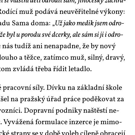
l si vlast­ní dě­ti odro­dil sám, Ji­ho­čes­ký zá­chra­
Ro­dí­cí muž po­dá­vá ne­u­vě­ři­tel­né vý­ko­ny:
řa­du Sa­ma do­ma: „
Už ja­ko me­dik jsem odro­
že byl u po­ro­du své dcer­ky, ale sám si ji i odro­
n
nás tu­díž ani ne­na­pad­ne, že by no­vý
ou­ho a těž­ce, za­tím­co muž, sil­ný, dra­vý,
­tom zvlá­dá tře­ba ří­dit le­ta­dlo.
 pra­cov­ní sí­ly. Dív­ku na zá­klad­ní ško­le
ři­šel na praž­ský úřad prá­ce po­dě­ko­vat za
z­ní­ci. Do­prav­ní pod­ni­ky na­štěs­tí ne­
y
. Vy­vá­že­ná for­mu­la­ce in­zer­ce je mi­mo­
 stra­ny se v do­bě vo­leb cí­le­ně ob­ra­ce­jí