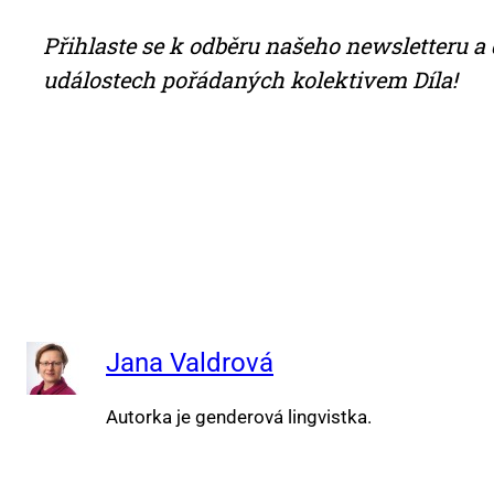
Při­hlas­te se k od­bě­ru na­še­ho news­let­te­ru a 
udá­los­tech po­řá­da­ných ko­lek­ti­vem Dí­la!
Jana Valdrová
Autorka je genderová lingvistka.