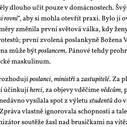
­ly dlou­ho učit pou­ze v do­mác­nos­tech. Švý­ca
si rov­ni
“, aby si moh­la otevřít pra­xi. By­lo jí 
­mě­ry změ­ni­la prv­ní svě­to­vá vál­ka, kdy že­n
ro­tes­tů; prv­ní zvo­le­ná po­slan­ky­ně Bo­že­na V
e­na mů­že být
po­slan­cem
. Pá­no­vé teh­dy pro­
­ric­ké mas­ku­li­num.
roz­ho­du­jí
po­slan­ci
,
mi­nistři
a
za­stu­pi­te­lé
. Za pl
ní účin­ku­jí
her­ci
, za ob­je­vy vdě­čí­me
věd­cům
, 
 ne­dáv­no vy­sí­la­la spot z vý­le­tu
stu­den­tů
do ve
 Zprá­va vlast­ně ig­no­ro­va­la schop­nos­ti a ta­le
ni­zá­tor sou­tě­že ža­sl nad bru­sič­ka­mi na ví­tě