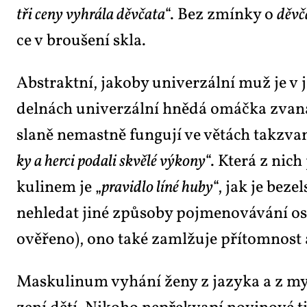
tři ce­ny vy­hrá­la děv­ča­ta
“. Bez zmín­ky o
děv­č
ce v brou­še­ní skla.
Abs­trakt­ní, ja­ko­by uni­ver­zál­ní muž je v 
del­nách uni­ver­zál­ní hně­dá omáč­ka zva­ná
sla­ně ne­mast­ně fun­gu­jí ve větách tak­zva­ně
ky a her­ci po­da­li skvě­lé vý­ko­ny
“. Kte­rá z nich
ku­li­nem je „
pra­vi­dlo lí­né hu­by
“, jak je be­ze
ne­hle­dat ji­né způ­so­by po­jme­no­vá­vá­ní o
ově­ře­no), ono ta­ké za­mlžu­je pří­tom­nost
Mas­ku­li­num vy­há­ní že­ny z ja­zy­ka a z mys­