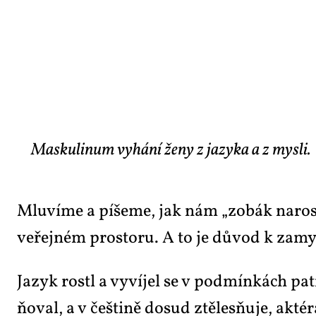
Maskulinum vyhání ženy z jazyka a z mysli.
Mlu­ví­me a pí­še­me, jak nám „zo­bák na­rost“ 
ve­řej­ném pro­sto­ru. A to je dů­vod k za­myš­l
Ja­zyk ros­tl a vy­ví­jel se v pod­mín­kách pa­tr
ňo­val, a v češ­ti­ně do­sud ztě­les­ňu­je, ak­té­