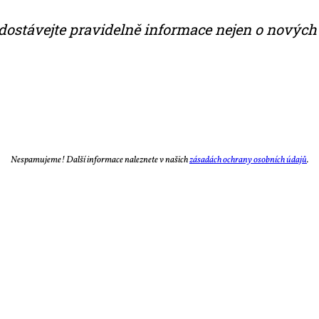
do­stá­vej­te pra­vi­del­ně in­for­ma­ce nejen o no­vých č
Ne­spa­mu­je­me! Dal­ší in­for­ma­ce na­lez­ne­te v na­šich
zá­sa­dách ochra­ny osob­ních úda­jů
.