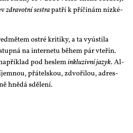
zev
zdra­vot­ní
sest­ra
pat­ří k pří­či­nám níz­ké­
d­mě­tem os­t­ré kri­ti­ky, a ta vy­ús­ti­la
­stup­ná na in­ter­ne­tu bě­hem pár vte­řin.
­na na­pří­klad pod hes­lem
in­klu­ziv­ní ja­zyk
. Al­
ří­jem­nou, přá­tel­skou, zdvo­ři­lou, ad­res­
­ně hně­dá sdě­le­ní.