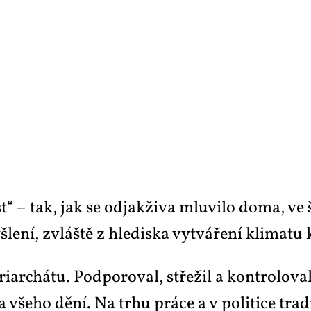
– tak, jak se od­jak­ži­va mlu­vi­lo do­ma, ve šk
e­ní, zvláš­tě z hle­dis­ka vy­tvá­ře­ní kli­ma­tu 
i­ar­chá­tu. Pod­po­ro­val, stře­žil a kon­t­ro­lo­va
ra vše­ho dě­ní. Na tr­hu prá­ce a v po­li­ti­ce tra­