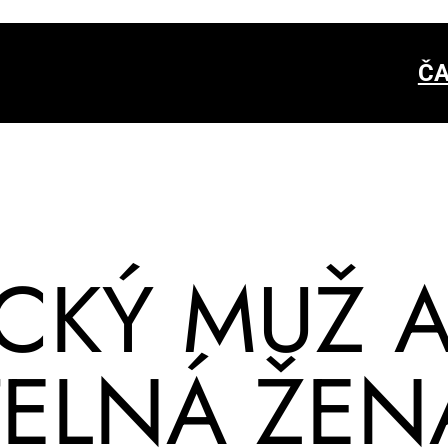
ČA
IC­KÝ MUŽ 
­TEL­NÁ ŽE­