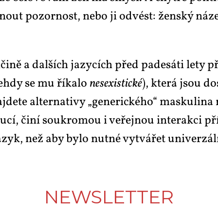
nout po­zor­nost, ne­bo ji od­vést: žen­ský ná­
i­ně a dal­ších ja­zy­cích před pa­de­sá­ti le­ty pře
eh­dy se mu ří­ka­lo
ne­sexis­tic­ké
), kte­rá jsou do
­jde­te al­ter­na­ti­vy „ge­ne­ric­ké­ho“ mas­ku­li
­cí, či­ní sou­kro­mou i ve­řej­nou in­ter­ak­ci p
ja­zyk, než aby by­lo nut­né vy­tvá­řet uni­ver­zál
NEWS­LET­TER