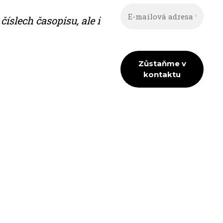
ís­lech ča­so­pi­su, ale i