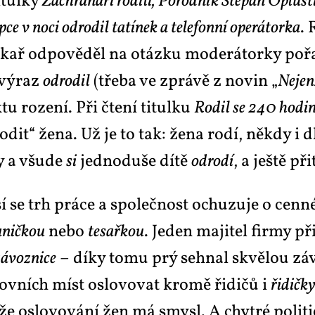
i­tul­ky
Zá­chra­ná­ři ro­di­li, Po­rod­ník Ště­pán Opluš­ti
e v no­ci odro­dil ta­tí­nek a te­le­fon­ní ope­rá­tor­ka
. 
é­kař od­po­vě­děl na otáz­ku mo­de­rá­tor­ky po­
 vý­raz
odro­dil
(tře­ba ve zprá­vě z no­vin „
Nejen­
u ro­ze­ní. Při čte­ní ti­tul­ku
Ro­dil se 240 ho­di
dit“ že­na. Už je to tak: že­na ro­dí, ně­kdy i dl
dy a všu­de
si
jed­no­du­še dí­tě
odro­dí
, a ješ­tě při
í se trh prá­ce a spo­leč­nost ochu­zu­je o cen­né
­nič­kou
ne­bo
te­sař­kou
. Je­den ma­ji­tel fir­my p
á­voz­ni­ce
– dí­ky to­mu prý se­hnal skvě­lou zá­vo
cov­ních míst oslo­vo­vat kro­mě ři­di­čů i
ři­dič­k
oslo­vo­vá­ní žen má smy­sl. A chyt­ré po­li­tic­ké