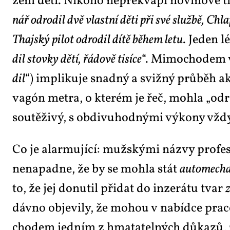
ze­ní dě­tí. Ni­ko­ho ne­pře­kva­pí no­vi­no­vé t
nář odro­dil dvě vlast­ní dě­ti při své služ­bě, Chlap­c
Thaj­ský pi­lot odro­dil dí­tě bě­hem le­tu
. Je­den l
dil stov­ky dě­tí, řá­do­vě ti­sí­ce
“. Mi­mo­cho­dem
dil
“) im­pli­ku­je snad­ný a sviž­ný prů­běh ak­t
vagón me­t­ra, o kte­rém je řeč, moh­la „odro­
sou­tě­ži­vý, s ob­di­vu­hod­ný­mi vý­ko­ny vž
Co je alar­mu­jí­cí: muž­ský­mi ná­zvy pro­fe­s
ne­na­pad­ne, že by se moh­la stát
au­to­me­cha
to, že jej do­nu­til při­dat do in­ze­rá­tu tvar
z
dáv­no ob­je­vi­ly, že mo­hou v na­bíd­ce pra­
cho­dem jed­ním z hma­ta­tel­ných dů­ka­zů, že 