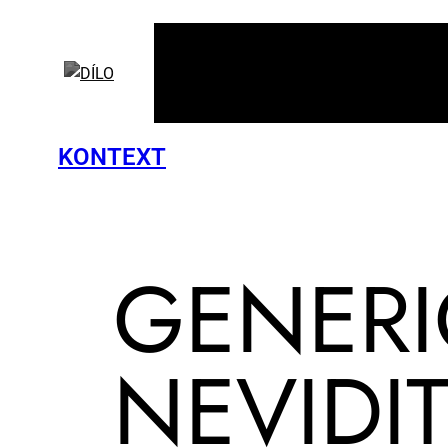
KONTEXT
GE­NE­R
NE­VI­DI