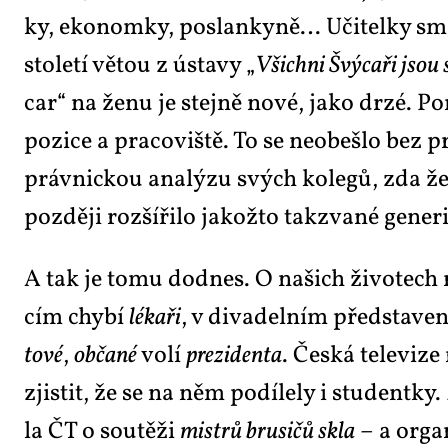
ky, eko­nom­ky, po­slan­ky­ně… Uči­tel­ky smě
sto­le­tí vě­tou z ústa­vy „
Všich­ni Švý­ca­ři jsou 
car“ na že­nu je stej­ně no­vé, ja­ko dr­zé. Po
po­zi­ce a pra­co­viš­tě. To se ne­o­be­šlo bez p
práv­nic­kou ana­lý­zu svých ko­le­gů, zda ž
poz­dě­ji roz­ší­ři­lo ja­kož­to tak­zva­né ge­ne
A tak je to­mu dodnes. O na­šich ži­vo­tech 
cím chy­bí
lé­ka­ři
, v di­va­del­ním před­sta­ve­
to­vé
,
ob­ča­né
vo­lí
pre­zi­den­ta
. Čes­ká te­le­vi­ze
zjis­tit, že se na něm po­dí­le­ly i stu­dent­ky.
la ČT o sou­tě­ži
mi­s­trů bru­si­čů skla
– a or­ga­