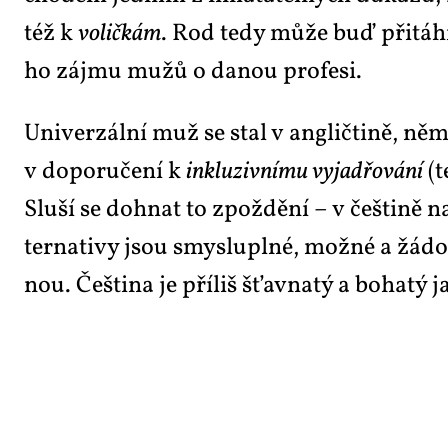
též k
vo­lič­kám
. Rod te­dy mů­že buď při­táh­
ho zájmu mužů o da­nou pro­fe­si.
Uni­ver­zál­ní muž se stal v an­g­lič­ti­ně, něm­č
v do­po­ru­če­ní k
in­klu­ziv­ní­mu vy­ja­d­řo­vá­ní
(t
Slu­ší se do­hnat to zpož­dě­ní – v češ­ti­ně na
ter­na­ti­vy jsou smys­lu­pl­né, mož­né a žá­dou
nou. Češ­ti­na je pří­liš šťav­na­tý a bo­ha­tý 