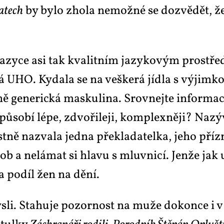
a­tech
by by­lo zho­la ne­mož­né se do­zvě­dět, že 
ja­zy­ce asi tak kva­lit­ním ja­zy­ko­vým pro­stře
 UHO. Ky­da­la se na veš­ke­rá jíd­la s vý­jim­k
 ge­ne­ric­ká mas­ku­li­na. Srov­nej­te in­for­ma­c
 pů­so­bí lé­pe, zdvo­ři­le­ji, kom­plex­ně­ji? Na­
­lstně na­zva­la jed­na pře­kla­da­tel­ka, je­ho pří
sob a ne­lá­mat si hla­vu s mluv­ni­cí. Jen­že ja
 a po­díl žen na dě­ní.
li. Sta­hu­je po­zor­nost na mu­že do­kon­ce i v ta