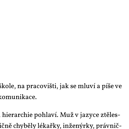
o­le, na pra­co­viš­ti, jak se mlu­ví a pí­še ve
ko­mu­ni­ka­ce.
l hi­e­rar­chie po­hla­ví. Muž v ja­zy­ce ztě­les­
dič­ně chy­bě­ly lé­kař­ky, in­že­nýr­ky, práv­nič­