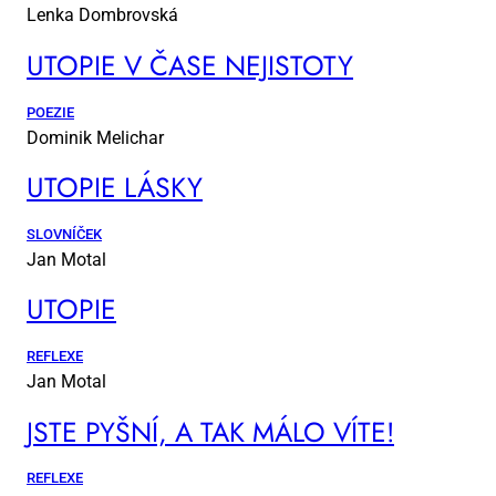
Lenka Dombrovská
UTO­PIE V ČA­SE NE­JIS­TO­TY
POEZIE
Dominik Melichar
UTO­PIE LÁS­KY
SLOVNÍČEK
Jan Motal
UTO­PIE
REFLEXE
Jan Motal
JSTE PYŠ­NÍ, A TAK MÁ­LO VÍ­TE!
REFLEXE