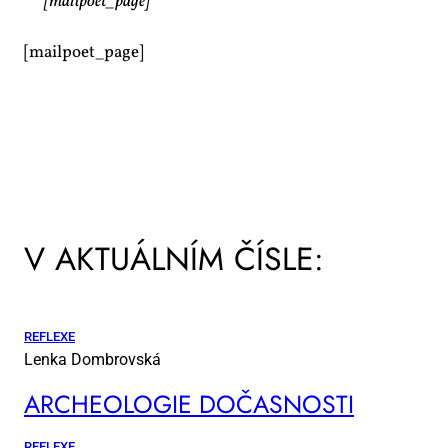
[mailpoet_page]
[mailpoet_page]
V AKTUÁLNÍM ČÍSLE:
REFLEXE
Lenka Dombrovská
AR­CHE­O­LO­GIE DO­ČAS­NOS­TI
REFLEXE