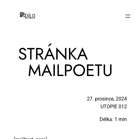
STRÁN­KA
MAIL­PO­ETU
27. prosince, 2024
UTO­PIE 012
Délka: 1 min