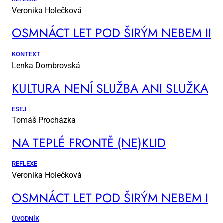
Veronika Holečková
OSM­NÁCT LET POD ŠI­RÝM NE­BEM II
KONTEXT
Lenka Dombrovská
KUL­TU­RA NE­NÍ SLUŽ­BA ANI SLUŽ­KA
ESEJ
Tomáš Procházka
NA TEP­LÉ FRON­TĚ (NE)KLID
REFLEXE
Veronika Holečková
OSM­NÁCT LET POD ŠI­RÝM NE­BEM I
ÚVODNÍK