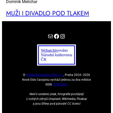
Dominik Melichar
MUŽI I DI­VA­DLO POD TLA­KEM
E-mail
Facebook
Instagram
Webarchiv
ováno
Národní knihovnou
ČR
©
Umělecká skupina Dílo, z. s.
, Praha 2024–2026
Nové číslo časopisu vychází jednou za dva měsíce
ISSN
3029-6501
Není-li uvedeno jinak, fotografie pocházejí
z volných zdrojů Unsplash, Wikimedia, Pixabay
a jsou šířeny pod původní CC licencí