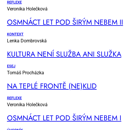
REFLEXE
Veronika Holečková
OSM­NÁCT LET POD ŠI­RÝM NE­BEM II
KONTEXT
Lenka Dombrovská
KUL­TU­RA NE­NÍ SLUŽ­BA ANI SLUŽ­KA
ESEJ
Tomáš Procházka
NA TEP­LÉ FRON­TĚ (NE)KLID
REFLEXE
Veronika Holečková
OSM­NÁCT LET POD ŠI­RÝM NE­BEM I