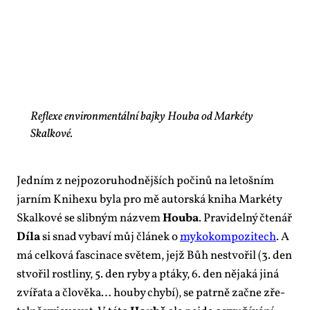
Reflexe environmentální bajky Houba od Markéty
Skalkové.
Jed­ním z nej­po­zo­ru­hod­něj­ších po­či­nů na le­toš­ním
jar­ním Kni­he­xu by­la pro mě au­tor­ská kni­ha Mar­kéty
Skal­ko­vé se slib­ným ná­zvem
Hou­ba
. Pra­vi­del­ný čte­nář
Dí­la
si snad vy­ba­ví můj člá­nek o
my­ko­kom­po­zi­tech
. A
má cel­ko­vá fas­ci­na­ce svě­tem, jejž Bůh ne­stvo­řil (3. den
stvo­řil rost­li­ny, 5. den ry­by a ptá­ky, 6. den ně­ja­ká ji­ná
zví­řa­ta a člo­vě­ka… hou­by chy­bí), se pa­tr­ně za­čne zře­