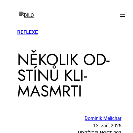
REFLEXE
NĚ­KO­LIK OD­
STÍ­NŮ KLI­
MASMR­TI
Dominik Melichar
13. září, 2025