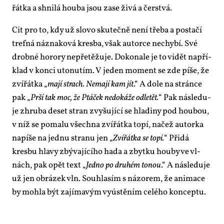
řát­ka a shni­lá hou­ba jsou za­se ži­vá a čer­stvá.
Cit pro to, kdy už slo­vo sku­teč­ně ne­ní tře­ba a po­sta­čí
tref­ná ná­zna­ko­vá kres­ba, však au­tor­ce ne­chy­bí. Své
drob­né ho­ro­ry ne­pře­tě­žu­je. Do­ko­na­le je to vi­dět na­pří­
klad v kon­ci uto­nu­tím. V je­den mo­ment se zde pí­še, že
zví­řát­ka „
ma­jí strach. Ne­ma­jí kam jít
.“ A do­le na strán­ce
pak „
Pr­ší tak moc, že Ptá­ček ne­do­ká­že od­le­tět.
“ Pak ná­sle­du­
je zhru­ba de­set stran zvy­šu­jí­cí se hla­di­ny pod hou­bou,
v níž se po­ma­lu všech­na zví­řát­ka to­pí, na­čež au­tor­ka
na­pí­še na jed­nu stra­nu jen „
Zví­řát­ka se to­pí.
“ Při­dá
kresbu hla­vy zbý­va­jí­cí­ho ha­da a zbyt­ku hou­by ve vl­
nách, pak opět text „
Jed­no po dru­hém to­nou
.“ A ná­sle­du­je
už jen ob­rá­zek vln. Sou­hla­sím s ná­zo­rem, že ani­ma­ce
by moh­la být za­jí­ma­vým vy­ús­tě­ním ce­lé­ho kon­cep­tu.