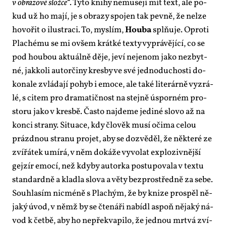
v ob­ra­zo­vé slož­ce
“. Ty­to kni­hy ne­muse­jí mít text, ale po­
kud už ho ma­jí, je s ob­ra­zy spo­jen tak pev­ně, že nelze
ho­vo­řit o ilu­stra­ci. To, mys­lím,
Hou­ba
spl­ňu­je. Opro­ti
Pla­ché­mu se mi ovšem krát­ké tex­ty vy­prá­vě­jí­cí, co se
pod hou­bou ak­tu­ál­ně dě­je, je­ví neje­nom ja­ko ne­zbyt­
né, jak­ko­li au­tor­či­ny kres­by ve své jed­no­du­chos­ti do­
ko­na­le zvlá­da­jí po­hyb i emo­ce, ale ta­ké li­te­rár­ně vy­zrá­
lé, s ci­tem pro dra­ma­tič­nost na stej­ně úspor­ném pro­
sto­ru ja­ko v kresbě. Čas­to na­jde­me je­di­né slo­vo až na
kon­ci stra­ny. Si­tu­a­ce, kdy člo­věk mu­sí oči­ma ce­lou
prázd­nou stra­nu pro­jet, aby se do­zvě­děl, že ně­kte­ré ze
zví­řá­tek umí­rá, v něm do­ká­že vy­vo­lat ex­plo­ziv­něj­ší
gej­zír emo­cí, než kdy­by au­tor­ka po­stu­po­va­la v tex­tu
stan­dard­ně a kladla slo­va a vě­ty bez­pro­střed­ně za se­be.
Sou­hla­sím nicmé­ně s Pla­chým, že by kni­ze pro­spěl ně­
ja­ký úvod, v němž by se čte­ná­ři na­bí­dl aspoň ně­ja­ký ná­
vod k čet­bě, aby ho ne­pře­kva­pi­lo, že jed­nou mrt­vá zví­