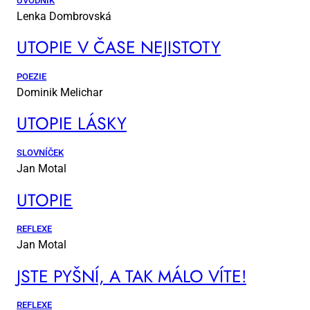
ÚVODNÍK
Lenka Dombrovská
UTO­PIE V ČA­SE NE­JIS­TO­TY
POEZIE
Dominik Melichar
UTO­PIE LÁS­KY
SLOVNÍČEK
Jan Motal
UTO­PIE
REFLEXE
Jan Motal
JSTE PYŠ­NÍ, A TAK MÁ­LO VÍ­TE!
REFLEXE