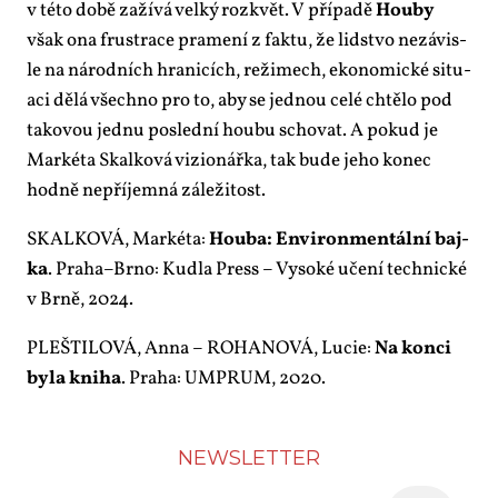
v té­to do­bě za­ží­vá vel­ký roz­květ. V pří­pa­dě
Hou­by
však ona frustra­ce pra­me­ní z fak­tu, že lid­stvo ne­zá­vis­
le na ná­rod­ních hra­ni­cích, re­ži­mech, eko­no­mic­ké si­tu­
a­ci dě­lá všech­no pro to, aby se jed­nou ce­lé chtě­lo pod
ta­ko­vou jed­nu po­sled­ní hou­bu scho­vat. A po­kud je
Mar­ké­ta Skal­ko­vá vi­zi­o­nářka, tak bu­de je­ho ko­nec
hod­ně ne­pří­jem­ná zá­le­ži­tost.
SKAL­KO­VÁ, Mar­ké­ta:
Hou­ba: En­vi­ron­men­tál­ní baj­
ka
. Praha–Brno: Kud­la Press – Vy­so­ké uče­ní tech­nic­ké
v Br­ně, 2024.
PLEŠ­TI­LO­VÁ, An­na – RO­HA­NO­VÁ, Lu­cie:
Na kon­ci
by­la kni­ha
. Pra­ha: UM­PRUM, 2020.
NEWS­LET­TER