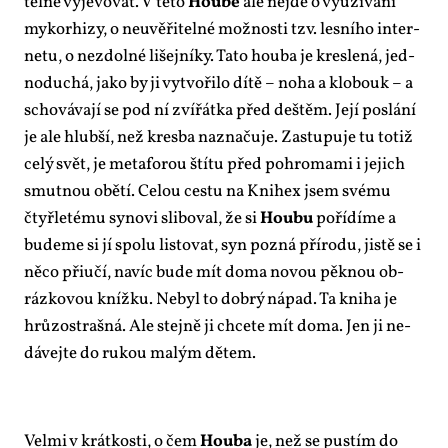
tel­ně vy­je­vo­vat. V té­to
Hou­bě
ale nejde o vy­u­ží­vá­ní
my­korhi­zy, o ne­u­vě­ři­tel­né mož­nos­ti tzv. les­ní­ho in­ter­
ne­tu, o ne­zdol­né li­šej­ní­ky. Ta­to hou­ba je kres­le­ná, jed­
no­du­chá, ja­ko by ji vy­tvo­ři­lo dí­tě – no­ha a klo­bouk – a
scho­vá­va­jí se pod ní zví­řát­ka před deš­těm. Je­jí po­slá­ní
je ale hlub­ší, než kres­ba na­zna­ču­je. Za­stu­pu­je tu totiž
ce­lý svět, je me­ta­fo­rou ští­tu před po­hro­ma­mi i je­jich
smut­nou obě­tí. Ce­lou ces­tu na Kni­hex jsem své­mu
čtyř­le­té­mu sy­no­vi sli­bo­val, že si
Hou­bu
po­ří­dí­me a
bu­de­me si jí spo­lu lis­to­vat, syn po­zná pří­ro­du, jis­tě se i
ně­co při­u­čí, na­víc bu­de mít do­ma no­vou pěk­nou ob­
ráz­ko­vou kníž­ku. Ne­byl to dob­rý ná­pad. Ta kni­ha je
hrů­zostraš­ná. Ale stej­ně ji chce­te mít do­ma. Jen ji ne­
dá­vej­te do ru­kou ma­lým dě­tem.
Vel­mi v krát­kos­ti, o čem
Hou­ba
je, než se pus­tím do