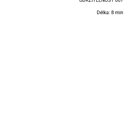
UDR­ŽI­TEL­NOST 007
Délka: 8 min