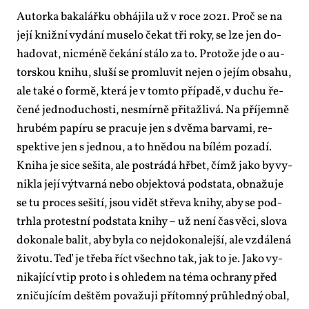
Au­tor­ka ba­ka­lář­ku ob­há­ji­la už v ro­ce 2021. Proč se na
je­jí kniž­ní vy­dá­ní mu­se­lo če­kat tři roky, se lze jen do­
ha­do­vat, nicmé­ně če­ká­ní stá­lo za to. Pro­to­že jde o au­
tor­skou kni­hu, slu­ší se pro­mlu­vit nejen o je­jím ob­sa­hu,
ale ta­ké o for­mě, kte­rá je v tom­to pří­pa­dě, v du­chu ře­
če­né jed­no­du­chos­ti, ne­smír­ně při­taž­li­vá. Na pří­jem­ně
hrubém pa­pí­ru se pra­cu­je jen s dvě­ma barva­mi, re­
spek­ti­ve jen s jed­nou, a to hně­dou na bí­lém po­za­dí.
Kni­ha je si­ce se­ši­ta, ale po­strá­dá hřbet, čímž ja­ko by vy­
nik­la je­jí vý­tvar­ná ne­bo ob­jek­to­vá pod­sta­ta, ob­na­žu­je
se tu pro­ces se­ši­tí, jsou vi­dět stře­va kni­hy, aby se pod­
trh­la pro­test­ní pod­sta­ta kni­hy – už ne­ní čas vě­ci, slo­va
do­ko­na­le ba­lit, aby by­la co nej­do­ko­na­lej­ší, ale vzdá­le­ná
ži­vo­tu. Teď je tře­ba říct všech­no tak, jak to je. Ja­ko vy­
ni­ka­jí­cí vtip pro­to i s ohle­dem na té­ma ochra­ny před
zni­ču­jí­cím deš­těm po­va­žu­ji pří­tom­ný prů­hled­ný obal,