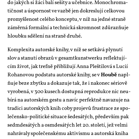
do ja­kých si žá­ci ba­lí se­ši­ty a učeb­ni­ce. Mo­nochro­ma­
tič­nost a úspor­nost ve vaz­bě jen do­kres­lu­jí cel­ko­vou
pro­myš­le­nost ce­lé­ho kon­cep­tu, v níž na jed­né stra­ně
zá­měr­ná for­mál­ní a tech­nic­ká skrom­nost zdů­raz­ňu­je
hloub­ku sdě­le­ní na stra­ně dru­hé.
Kom­ple­xi­ta au­tor­ské kni­hy, v níž se se­tká­vá ply­nu­tí
slov a sta­nu­tí ob­ra­zů v gesamt­kun­stwer­ku re­flek­tu­jí­
cím ži­vot, jak tref­ně při­bli­žu­jí An­na Pleš­ti­lo­vá s Lu­cií
Ro­ha­no­vou pod­sta­tu au­tor­ské kni­hy, se v
Hou­bě
na­pl­
ňu­je be­ze zbyt­ku a do­ka­zu­je tak, že i na­ko­nec sé­ri­o­vě
vy­ro­be­ná, v 300 ku­sech do­stup­ná re­pro­duk­ce nic ne­u­
bí­rá na au­tor­ském ges­tu a na­víc per­fekt­ně na­va­zu­je na
tra­di­ci au­tor­ských knih co­by pro­je­vů frustra­ce ze spo­
le­čen­sko-po­li­tic­ké si­tu­a­ce še­de­sá­tých, pře­de­vším pak
se­dm­de­sá­tých a osm­de­sá­tých let 20. sto­le­tí, jež vel­mi
na­hrá­va­ly spo­le­čen­ské­mu ak­ti­vis­mu a au­tor­ská kni­ha