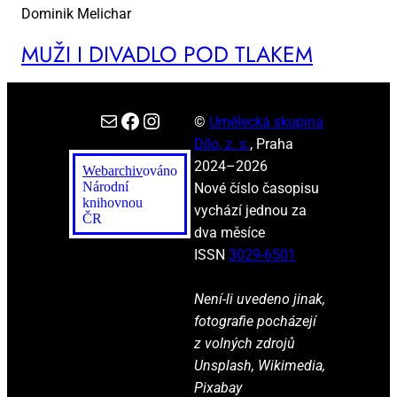
Dominik Melichar
MUŽI I DI­VA­DLO POD TLA­KEM
E-mail
Facebook
Instagram
©
Umělecká skupina
Dílo, z. s.
, Praha
2024–2026
Webarchiv
ováno
Národní
Nové číslo časopisu
knihovnou
vychází jednou za
ČR
dva měsíce
ISSN
3029-6501
Není-li uvedeno jinak,
fotografie pocházejí
z volných zdrojů
Unsplash, Wikimedia,
Pixabay