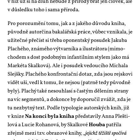
v níž už si na dluh ne­bu­de z pří­ro­dy brát jen člo­věk, ale
v dů­sled­ku to­ho i sa­ma pří­ro­da.
Pro po­ro­zu­mě­ní to­mu, jak a z ja­ké­ho dů­vo­du kni­ha,
pů­vod­ně au­tor­či­na ba­ka­lář­ská prá­ce, vů­bec vzni­ka­la, je
uži­teč­né pře­číst si tře­ba opo­nent­ský po­su­dek Ja­ku­ba
Pla­ché­ho, zná­mé­ho vý­tvar­ní­ka a ilu­strá­to­ra (mi­mo­
cho­dem s dost po­dob­ným in­fan­til­ním sty­lem ja­ko má
Mar­ké­ta Skal­ko­vá). Ale i po­su­dek ve­dou­cí­ho Mi­cha­la
Slejš­ky. Pla­ché­ho kon­fron­tač­ní do­taz, zda jsou rejsko­vi
vi­dět uši, ve­dl k to­mu, že nejsou (pa­tr­ně te­dy pů­vod­ně
by­ly). Pla­chý ta­ké ne­sou­hla­sí s čas­tým dě­le­ním stra­ny
na víc seg­men­tů, a do­kon­ce by do­po­ru­čil zvá­žit, zda je
tu ne­zbyt­ný text. Pod­le ty­po­lo­gie au­tor­ských knih, již
v kni­ze
Na kon­ci by­la kni­ha
před­sta­vi­ly An­na Pleš­ti­
lo­vá a Lu­cie Ro­ha­no­vá, by Skal­ko­vé
Hou­ba
pa­t­ři­la
zřej­mě me­zi tzv. ob­ra­zo­vé kni­hy, „
je­jichž tě­žiš­tě spo­čí­vá