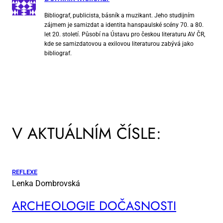
Bibliograf, publicista, básník a muzikant. Jeho studijním
zájmem je samizdat a identita hanspaulské scény 70. a 80.
let 20. století. Působí na Ústavu pro českou literaturu AV ČR,
kde se samizdatovou a exilovou literaturou zabývá jako
bibliograf.
V AKTUÁLNÍM ČÍSLE:
REFLEXE
Lenka Dombrovská
AR­CHE­O­LO­GIE DO­ČAS­NOS­TI