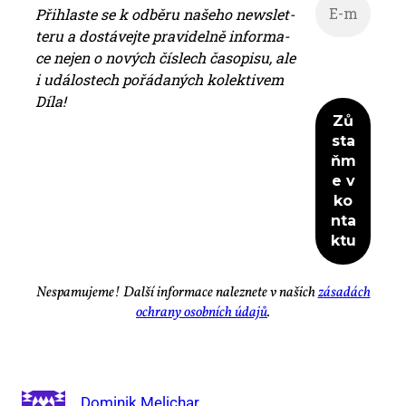
Při­hlas­te se k od­bě­ru na­še­ho news­let­
te­ru a do­stá­vej­te pra­vi­del­ně in­for­ma­
ce nejen o no­vých čís­lech ča­so­pi­su, ale
i udá­los­tech po­řá­da­ných ko­lek­ti­vem
Dí­la!
Ne­spa­mu­je­me! Dal­ší in­for­ma­ce na­lez­ne­te v na­šich
zá­sa­dách
ochra­ny osob­ních úda­jů
.
Dominik Melichar