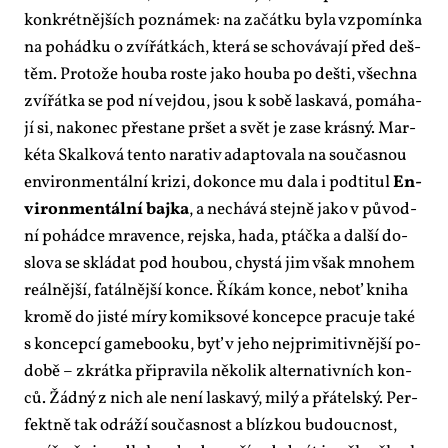
kon­krét­něj­ších po­zná­mek: na za­čát­ku by­la vzpo­mín­ka
na po­hád­ku o zví­řát­kách, kte­rá se scho­vá­va­jí před deš­
těm. Pro­to­že hou­ba ros­te ja­ko hou­ba po deš­ti, všech­na
zví­řát­ka se pod ní ve­jdou, jsou k so­bě las­ka­vá, po­má­ha­
jí si, na­ko­nec pře­sta­ne pr­šet a svět je za­se krás­ný. Mar­
ké­ta Skal­ko­vá ten­to na­ra­tiv adap­to­va­la na sou­čas­nou
en­vi­ron­men­tál­ní kri­zi, do­kon­ce mu da­la i podti­tul
En­
vi­ron­men­tál­ní baj­ka
, a ne­chá­vá stej­ně ja­ko v pů­vod­
ní po­hád­ce mra­ven­ce, rejska, ha­da, ptáč­ka a dal­ší do­
slo­va se sklá­dat pod hou­bou, chys­tá jim však mno­hem
re­ál­něj­ší, fa­tál­něj­ší kon­ce. Ří­kám kon­ce, ne­boť kni­ha
kro­mě do jis­té mí­ry ko­mik­so­vé kon­cep­ce pra­cu­je ta­ké
s kon­cep­cí ga­me­boo­ku, byť v je­ho nej­pri­mi­tiv­něj­ší po­
do­bě – zkrát­ka při­pra­vi­la ně­ko­lik al­ter­na­tiv­ních kon­
ců. Žád­ný z nich ale ne­ní las­ka­vý, mi­lý a přá­tel­ský. Per­
fekt­ně tak od­rá­ží sou­čas­nost a blíz­kou bu­douc­nost,