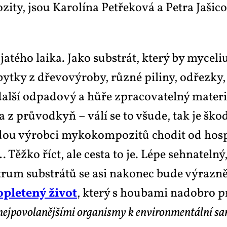
­zi­ty, jsou Ka­ro­lí­na Pet­ře­ko­vá a Pet­ra Ja­ši­
ja­té­ho lai­ka. Ja­ko sub­strát, kte­rý by my­ce­l
 zbyt­ky z dře­vo­vý­ro­by, růz­né pi­li­ny, od­ře­z­
dal­ší od­pa­do­vý a hůře zpra­co­va­tel­ný ma­te­ri­á
a z prů­vod­kyň – vá­lí se to všu­de, tak je ško­d
i bu­dou vý­rob­ci my­ko­kom­po­zi­tů cho­dit od ho
ěž­ko říct, ale ces­ta to je. Lé­pe se­hna­tel­ný, a
um sub­strá­tů se asi na­ko­nec bu­de vý­raz­ně r
­ple­te­ný ži­vot
, kte­rý s hou­ba­mi nadob­ro pro
nej­po­vo­la­něj­ší­mi or­ga­nismy k en­vi­ron­men­tál­ní sa­