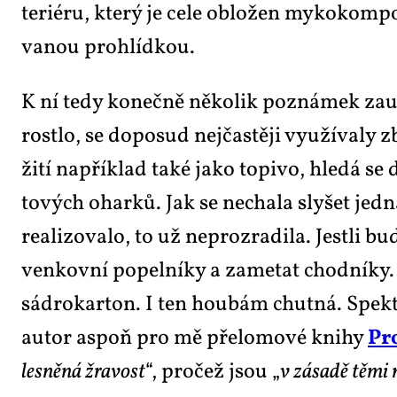
te­ri­é­ru, kte­rý je ce­le ob­lo­žen my­ko­kom­po
va­nou pro­hlíd­kou.
K ní te­dy ko­neč­ně ně­ko­lik po­zná­mek za­u­
rost­lo, se do­po­sud nej­čas­tě­ji vy­u­ží­va­ly
ži­tí na­pří­klad ta­ké ja­ko to­pi­vo, hle­dá se 
to­vých ohar­ků. Jak se ne­cha­la sly­šet jed­n
re­a­li­zo­va­lo, to už ne­pro­zra­di­la. Jest­l
ven­kov­ní po­pel­ní­ky a za­me­tat chod­ní­ky… T
sádro­kar­ton. I ten hou­bám chut­ná. Spek­tr
au­tor aspoň pro mě pře­lo­mo­vé kni­hy
Pro
les­ně­ná žra­vost
“, pro­čež jsou „
v zá­sa­dě tě­mi 