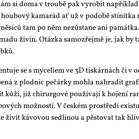
mám si do­ma v trou­bě pak vy­ro­bit na­pří­klad
 hou­bo­vý ka­ma­rád ať už v po­do­bě stí­nít­ka
 mě­sí­ců tam po něm ne­zů­sta­ne ani pa­mát­ka. 
a­du ži­vin. Otáz­ka sa­mo­zřej­mě je, jak by ta­
b­ků.
men­tu­je se s my­ce­li­em ve 3D tis­kár­nách či 
e­ná z plod­nic pe­čár­ky moh­la na­hra­dit gra­fit
ů­ži, již chi­rur­go­vé po­u­ží­va­jí k ho­je­ní ran
u­bo­vých mož­nos­tí. V čes­kém pro­stře­dí exis­
e ži­vit ká­vo­vou sed­li­nou a pěs­to­vat tak h
.