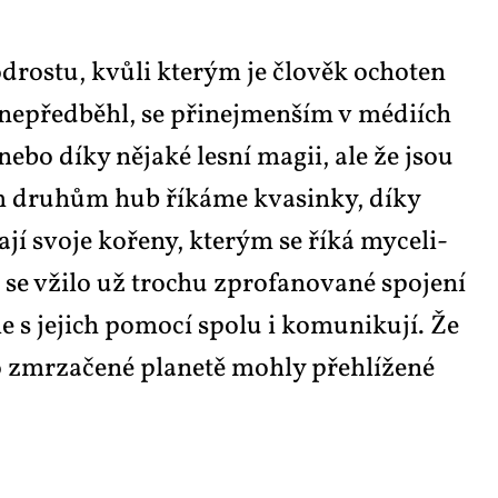
­ros­tu, kvů­li kte­rým je člo­věk ocho­ten
 ne­před­bě­hl, se při­nejmen­ším v mé­di­ích
ne­bo dí­ky ně­ja­ké les­ní magii, ale že jsou
rým dru­hům hub ří­ká­me kva­sin­ky, dí­ky
í svo­je ko­ře­ny, kte­rým se ří­ká my­ce­li­
se vži­lo už tro­chu zpro­fa­no­va­né spo­je­ní
 s je­jich po­mo­cí spo­lu i ko­mu­ni­ku­jí. Že
o zmr­za­če­né pla­ne­tě moh­ly pře­hlí­že­né