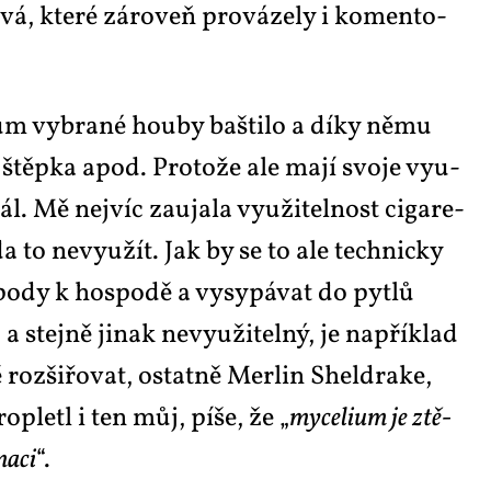
co­vá, kte­ré zá­ro­veň pro­vá­ze­ly i ko­men­to­
i­um vy­bra­né hou­by baš­ti­lo a dí­ky ně­mu
ky, štěp­ka apod. Pro­to­že ale ma­jí svo­je vy­u­
l. Mě nej­víc za­u­ja­la vy­u­ži­tel­nost ci­ga­re­
a to ne­vy­u­žít. Jak by se to ale tech­nic­ky
s­po­dy k hos­po­dě a vy­sy­pá­vat do pyt­lů
 stej­ně ji­nak ne­vy­u­ži­tel­ný, je na­pří­klad
oz­ši­řo­vat, ostat­ně Mer­lin Shel­dra­ke,
­ple­tl i ten můj, pí­še, že „
my­ce­li­um je ztě­
na­ci
“.