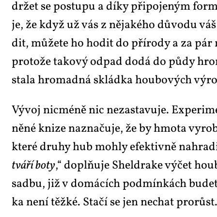
dr­žet se po­stu­pu a dí­ky při­po­je­ným for­
je, že když už vás z ně­ja­ké­ho dů­vo­du váš
dit, mů­že­te ho ho­dit do pří­ro­dy a za pár
pro­to­že ta­ko­vý od­pad do­dá do pů­dy hro­m
sta­la hro­mad­ná sklád­ka hou­bo­vých vý­ro
Vý­voj nicmé­ně nic ne­za­sta­vu­je. Ex­pe­ri­
ně­né kni­ze na­zna­ču­je, že by hmo­ta vy­ro­b
kte­ré dru­hy hub moh­ly efek­tiv­ně na­hra­dit k
tvá­ří bo­ty
,“ do­pl­ňu­je Shel­dra­ke vý­čet ho
sad­bu, již v do­má­cích pod­mín­kách bu­de­t
ka ne­ní těž­ké. Sta­čí se jen ne­chat pro­růst