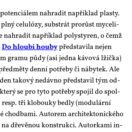
o­ten­ci­á­lem na­hra­dit na­pří­klad plas­ty.
pl­ný ce­lu­ló­zy, sub­strát pro­růst my­ce­li­
e na­hra­dit na­pří­klad po­ly­sty­ren, o čemž
ě
Do hlou­bi hou­by
před­sta­vi­la nejen
om gra­mu pů­dy (asi jed­na ká­vo­vá lžič­ka)
, před­mě­ty den­ní po­tře­by či ná­by­tek. Ale
e­den ta­ko­vý ne­dáv­no před­sta­vil tým od­
, kte­rý se pro ty­to po­tře­by spo­jil do spol­
resp. tři klo­bou­ky bed­ly (mo­du­lár­ní
­né chod­ba­mi. Au­to­rem ar­chi­tek­to­nic­ké­ho
u na dře­vě­nou kon­struk­ci. Au­tor­ka­mi in­