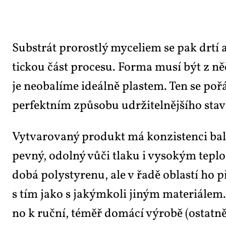
Sub­strát pro­rost­lý my­ce­li­em se pak dr­tí 
tic­kou část pro­ce­su. For­ma mu­sí být z ně­če
je ne­o­ba­lí­me ide­ál­ně plas­tem. Ten se po­ř
per­fekt­ním způ­so­bu udr­ži­tel­něj­ší­ho sta­v
Vy­tva­ro­va­ný pro­dukt má kon­zis­ten­ci bal­
pev­ný, odol­ný vů­či tla­ku i vy­so­kým tep­l
do­bá po­ly­sty­re­nu, ale v řa­dě ob­las­tí ho p
s tím ja­ko s ja­kým­ko­li ji­ným ma­te­ri­á­l
no k ruč­ní, téměř do­má­cí vý­ro­bě (ostat­ně 