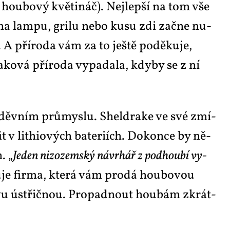
 hou­bo­vý kvě­ti­náč). Nej­lep­ší na tom vše
 na lam­pu, gri­lu ne­bo ku­su zdi za­čne nu­
A pří­ro­da vám za to ješ­tě po­dě­ku­je,
ko­vá pří­ro­da vy­pa­da­la, kdy­by se z ní
v oděv­ním prů­mys­lu. Shel­dra­ke ve své zmí­
 v li­thi­o­vých ba­te­ri­ích. Do­kon­ce by ně­
. „
Je­den ni­zo­zem­ský ná­vr­hář z pod­hou­bí vy­
tu­je fir­ma, kte­rá vám pro­dá hou­bo­vou
lí­vu ústřič­nou. Pro­pad­nout hou­bám zkrát­