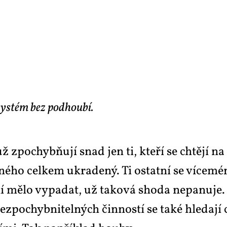
systém bez podhoubí.
už zpo­chyb­ňu­jí snad jen ti, kte­ří se chtě­jí na
ji­né­ho cel­kem ukra­de­ný. Ti ostat­ní se ví­ce­
mě­lo vy­pa­dat, už ta­ko­vá sho­da ne­pa­nu­je. V
­zpo­chyb­ni­tel­ných čin­nos­tí se ta­ké hle­da­jí c