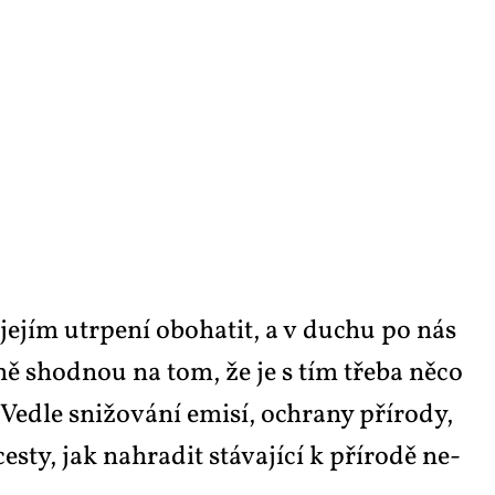
 je­jím utr­pe­ní obo­ha­tit, a v du­chu po nás
mé­ně shod­nou na tom, že je s tím tře­ba ně­co
e­d­le sni­žo­vá­ní emi­sí, ochra­ny pří­ro­dy,
es­ty, jak na­hra­dit stá­va­jí­cí k pří­ro­dě ne­