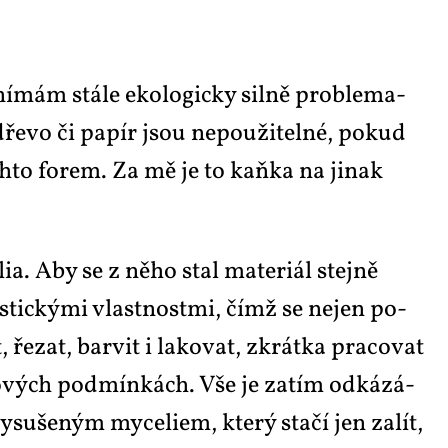
ní­mám stá­le eko­lo­gic­ky sil­ně pro­ble­ma­
dře­vo či pa­pír jsou ne­po­u­ži­tel­né, po­kud
těch­to fo­rem. Za mě je to kaň­ka na ji­nak
ia. Aby se z ně­ho stal ma­te­ri­ál stej­ně
us­tic­ký­mi vlast­nost­mi, čímž se nejen po­
, ře­zat, bar­vit i la­ko­vat, zkrát­ka pra­co­vat
­lo­vých pod­mín­kách. Vše je za­tím od­ká­zá­
su­še­ným my­ce­li­em, kte­rý sta­čí jen za­lít,