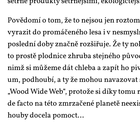
še­tr­né pro­duk­ty še­tr­něj­ší­mi, eko­lo­gič­tě
Po­vě­do­mí o tom, že to nejsou jen roz­to­mi
vy­ra­zit do pro­má­če­né­ho le­sa i v ne­smy­
po­sled­ní do­by znač­ně roz­ši­řu­je. Že ty no
to pros­tě plod­ni­ce zhru­ba stej­né­ho pů­vo
nimž si mů­že­me dát chle­ba a za­pít ho pi­vem
um, pod­hou­bí, a ty že mo­hou na­va­zo­vat slo
„Wo­od Wi­de Web“, pro­to­že si dí­ky to­mu rost
de fac­to na té­to zmr­za­če­né pla­ne­tě ne­e­x
hou­by do­ce­la po­moct…