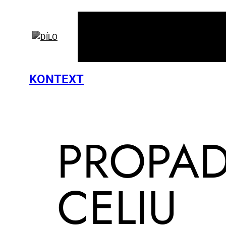
KONTEXT
PRO­PAD
CE­LIU