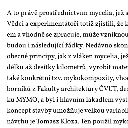
A to prá­vě pro­střed­nic­tvím my­ce­lia, jež s
Věd­ci a ex­pe­ri­men­tá­to­ři totiž zjis­ti­li, 
em a vhod­ně se zpra­cu­je, mů­že vznik­nout m
bu­dou i ná­sle­du­jí­cí řád­ky. Ne­dáv­no skon
obec­né prin­ci­py, jak z vlá­ken my­ce­lia, 
dél­ku až de­sít­ky ki­lo­me­t­rů, vy­ro­bit ma­
ta­ké kon­krét­ní tzv. my­ko­kom­po­zi­ty, vho
bor­ní­ků z Fa­kul­ty ar­chi­tek­tu­ry ČVUT, de­s
ku MY­MO, a byl i hlav­ním lá­ka­dlem vý­sta­
kon­cept stav­by umož­ňu­je vel­kou va­ri­a­bi­l
ná­vr­hu je To­masz Klo­za. Ten po­u­žil my­ko