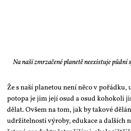
Na naší zmrzačené planetě neexistuje půdní 
Že s na­ší pla­ne­tou ne­ní ně­co v po­řád­ku, 
po­to­pa je jim je­jí osud a osud ko­ho­ko­li 
dě­lat. Ovšem na tom, jak by ta­ko­vé dě­lá­ní 
udr­ži­tel­nos­ti vý­ro­by, eduka­ce a dal­ších ne