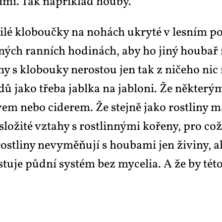
j­ší­mi. Tak na­pří­klad hou­by.
­lé klo­bouč­ky na no­hách ukry­té v les­ním pod
sl­ných ran­ních ho­di­nách, aby ho ji­ný hou­bař
­hy s klo­bou­ky ne­ros­tou jen tak z ni­če­ho nic 
­dů ja­ko tře­ba ja­bl­ka na jab­lo­ni. Že ně­kte­
 ne­bo ci­de­rem. Že stej­ně ja­ko rost­li­ny ma­j
­ži­té vzta­hy s rost­lin­ný­mi ko­ře­ny, pro což 
­li­ny ne­vy­mě­ňu­jí s hou­ba­mi jen ži­vi­ny, ale
is­tu­je půd­ní sys­tém bez my­ce­lia. A že by té­t