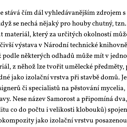
e stá­vá čím dál vy­hle­dá­va­něj­ším zdro­jem s p
že když se ne­chá ně­ja­ký pro hou­by chut­ný, tzn. 
a­te­ri­ál, kte­rý za ur­či­tých okol­nos­tí mů­ž
­či­vší vý­sta­va v Ná­rod­ní tech­nic­ké knihov­n
jež pod­le ně­kte­rých od­ha­dů mů­že mít v jed­n
te­ri­ál, z ně­hož lze tvo­řit umě­lec­ké před­mě­ty
d­né ja­ko izo­lač­ní vrst­va při stav­bě do­mů. J
igne­rů či spe­ci­a­lis­tů na pěs­to­vá­ní my­ce­lia
vy. Ne­se ná­zev Sa­mo­rost a při­po­mí­ná dva, 
i­tu co do po­čtu i ve­li­kos­ti klo­bou­ků) spo­je
­kom­po­zi­ty ja­ko izo­lač­ní vrst­vu po­sa­ze­no