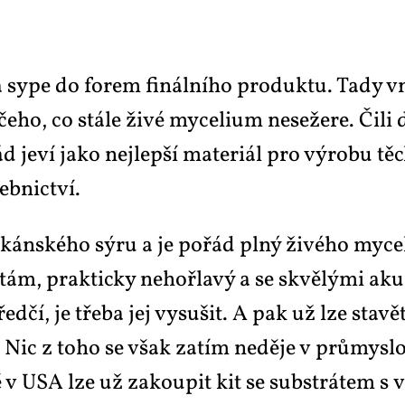
a sy­pe do fo­rem fi­nál­ní­ho pro­duk­tu. Ta­dy v
­ho, co stá­le ži­vé my­ce­li­um ne­se­že­re. Či­li 
ád je­ví ja­ko nej­lep­ší ma­te­ri­ál pro vý­ro­bu 
eb­nic­tví.
kán­ské­ho sý­ru a je po­řád pl­ný ži­vé­ho my­ce­l
o­tám, prak­tic­ky ne­hoř­la­vý a se skvě­lý­mi ak
řed­čí, je tře­ba jej vy­su­šit. A pak už lze sta­vět
em. Nic z to­ho se však za­tím ne­dě­je v prů­mys
v USA lze už za­kou­pit kit se sub­strá­tem s vy­