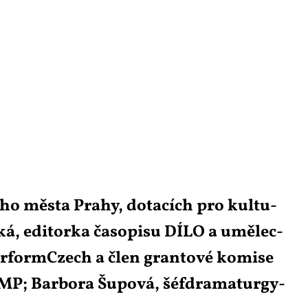
ní­ho měs­ta Pra­hy, do­ta­cích pro kul­tu­
ká, edi­tor­ka ča­so­pi­su DÍ­LO a umě­lec­
er­form­C­zech a člen gran­to­vé ko­mi­se
MP; Bar­bo­ra Šu­po­vá, šéfdra­ma­tur­gy­