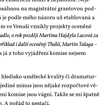
du exis­tenč­ní nou­zí a ne­jis­to­tou. Neje­
y do­sáh­nou na magis­trát­ní gran­to­vou pod­
á je pod­le mé­ho ná­zo­ru už etablo­va­ná a
ům ve Ve­nu­ši vznik­ly pro­jek­ty oce­ně­né
i­va­dlo, o rok poz­dě­ji Mar­ti­na Hajdy­la La­co­vá za
pří­klad i dal­ší oce­ně­ný Thá­lií, Mar­tin Ta­la­ga –
a já z to­ho vy­já­d­ře­ní ko­mi­se nejsem
o hle­dis­ko umě­lec­ké kva­li­ty či dra­ma­tur­
o je­di­né mí­nus jsou ně­ja­ké roz­počto­vé vě­
ře­ní ko­mi­se jsou vág­ní. Tak­že se mi špat­ně
. A po­řád to ne­sta­čí.