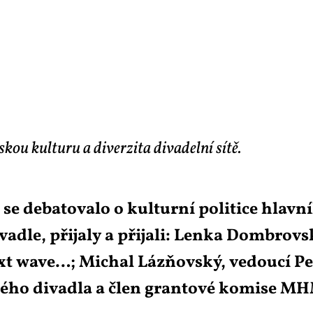
kou kulturu a diverzita divadelní sítě.
se de­ba­to­va­lo o kul­tur­ní po­li­ti­ce hlav­
a­dle, při­ja­ly a při­ja­li: Len­ka Dom­brov­s
next wa­ve…; Mi­chal Láz­ňov­ský, ve­dou­cí P
­ho di­va­dla a člen gran­to­vé ko­mi­se MH