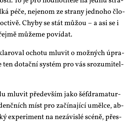
sti. To je pro hod­no­ti­te­le na jed­nu stra­
­ká pé­če, neje­nom ze stra­ny jed­no­ho člo­
po­cti­vě. Chy­by se stát mů­žou – a asi se i
o­zřej­mě mů­že­me po­ví­dat.
de­kla­ro­val ocho­tu mlu­vit o mož­ných úpra­
 Je ten do­tač­ní sys­tém pro vás sro­zu­mi­tel­
u­du mlu­vit pře­de­vším ja­ko šéfdra­ma­tur­
i­denč­ních míst pro za­čí­na­jí­cí uměl­ce, ab­
­ký ex­pe­ri­ment na ne­zá­vis­lé scé­ně, přes­