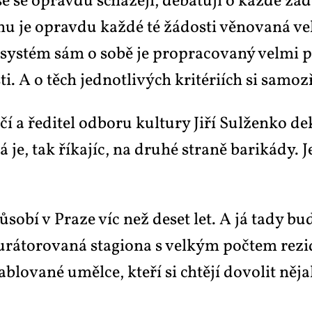
se oprav­du schá­ze­jí, de­ba­tu­jí o kaž­dé žá­do
u je oprav­du kaž­dé té žá­dosti vě­no­va­ná vel
en sys­tém sám o so­bě je pro­pra­co­va­ný vel­mi 
­ti. A o těch jed­not­li­vých kri­té­ri­ích si sa­m
í a ře­di­tel od­bo­ru kul­tu­ry Ji­ří Sulžen­ko 
 je, tak ří­ka­jíc, na dru­hé stra­ně ba­ri­ká­dy.
ů­so­bí v Pra­ze víc než de­set let. A já ta­dy b
u­rá­to­ro­va­ná stagi­o­na s vel­kým po­čtem re­z
lo­va­né uměl­ce, kte­ří si chtě­jí do­vo­lit ně­ja