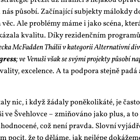
tra­te­gie pře­žít už hra­ni­čí s ně­ja­kou oprav­
u nás pů­so­bí. Za­čí­na­jí­cí sub­jek­ty má­lo­kd
má věc. Ale pro­blémy má­me i ja­ko scé­na, kte­r
­ká­za­la kva­li­tu. Dí­ky re­zi­denč­ním pro­gra­m
c­ka Mc­Fad­den
Thá­lii
v ka­te­go­rii Al­ter­na­tiv­ní d
­gress
; ve Ve­nu­ši však se svý­mi pro­jek­ty pů­so­bí na­
li­ty, ex­ce­len­ce. A ta pod­po­ra stej­ně pa­dá 
­ly nic, i když žá­da­ly po­ně­ko­li­ká­té, je čas­t
nu­ši ve Šveh­lov­ce – zmi­ňo­vá­no ja­ko plus, a t
hod­no­ce­né, což ne­ní prav­da. Slov­ní vy­já­d­
 po­cit, že to dě­lá­me, jak nej­lé­pe do­ká­že­me