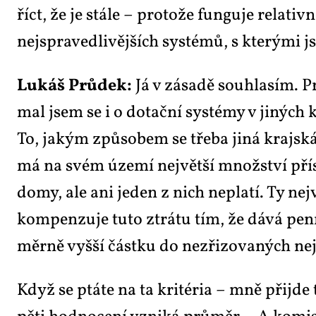
říct, že je stá­le – pro­to­že fun­gu­je re­la­t
nej­spra­ved­li­věj­ších sys­té­mů, s kte­rý­mi 
Lukáš Prů­dek:
Já v zá­sa­dě sou­hla­sím. Pr
mal jsem se i o do­tač­ní sys­témy v ji­ných k
To, ja­kým způ­so­bem se tře­ba ji­ná kraj­ská 
má na svém úze­mí nej­vět­ší množ­ství pří­sp
do­my, ale ani je­den z nich ne­pla­tí. Ty nej
kom­pen­zu­je tu­to ztrá­tu tím, že dá­vá pe­ní­
měr­ně vyš­ší část­ku do ne­zři­zo­va­ných neje
Když se ptá­te na ta kri­té­ria – mně při­jde 