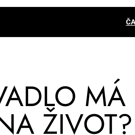
ČA
­VA­DLO MÁ
NA ŽI­VOT? 