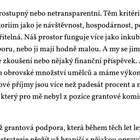
o­stup­ný ne­bo ne­transpa­rent­ní. Těm kri­té­
o­ri­ím ja­ko je ná­vštěv­nost, hos­po­dár­nost, p
i­tel­ná. Náš pro­stor fun­gu­je ví­ce ja­ko in­ku­
po­ru, ne­bo ji ma­jí hod­ně ma­lou. A my se jim sn
zkou­še­ní ne­bo ně­ja­ký fi­nanč­ní pří­spě­vek.
m ob­rov­ské množ­ství uměl­ců a má­me vý­ko­no­
o­vé pří­jmy jsou ví­ce než pa­de­sát pro­cent a 
e, kte­rý pro mě ne­byl z po­zi­ce gran­to­vé ko­mi
gran­to­vá pod­po­ra, kte­rá bě­hem těch let lez