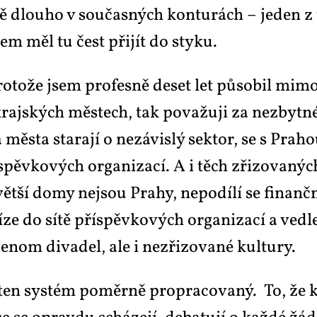
iv­ně dlou­ho v sou­čas­ných kon­tu­rách – je­den z 
jsem měl tu čest při­jít do sty­ku.
o­to­že jsem pro­fes­ně de­set let pů­so­bil mi­mo
raj­ských měs­tech, tak po­va­žu­ji za ne­zbyt­né 
měs­ta sta­ra­jí o ne­zá­vis­lý sek­tor, se s Pra­h
ěv­ko­vých or­ga­ni­za­cí. A i těch zři­zo­va­ný
­vět­ší do­my nejsou Pra­hy, ne­po­dí­lí se fi­na
ze do sí­tě pří­spěv­ko­vých or­ga­ni­za­cí a ve­d­
­nom di­va­del, ale i ne­zři­zo­va­né kul­tu­ry.
ten sys­tém po­měr­ně pro­pra­co­va­ný. To, že k