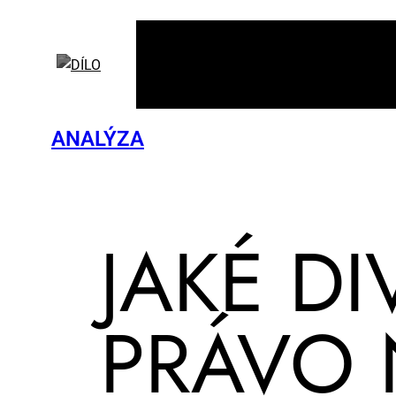
ANALÝZA
JA­KÉ DI
PRÁ­VO 