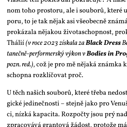
vlast­ně ten po­kles dál po­kra­ču­je? A na­še s
nom to­ho pro­sto­ru, ale i sou­bo­rů, kte­ré 
po­ru, to je tak ně­jak asi vše­o­bec­ně zná­
pro­ká­za­la ně­ja­kou ži­vo­ta­schop­nost, pro
Thá­lií
(v ro­ce 2023 zís­ka­la za
Black Dress
Be
ta­neč­ně-per­for­mer­ský vý­kon v
Bo­dies in Pro
pozn. red.)
, což je pro mě ně­ja­ká znám­ka kva­
schop­na roz­klí­čo­vat proč.
U těch na­šich sou­bo­rů, kte­ré tře­ba ne­do­sta
gic­ké je­di­neč­nos­ti – stej­ně ja­ko pro Ve­
ci, níz­ká ka­pa­ci­ta. Roz­počty jsou prý nad­
zpra­co­vá­vá gran­to­vá žá­dost, pro­to­že mám