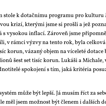
sto­le k do­tač­ní­mu pro­gra­mu pro kul­tu­ru 
vou kri­zí, kte­rý­mi jsme si pro­šli a jež po­zna­
­ná s vy­so­kou in­fla­cí. Zá­ro­veň jsme při­po­mn
li, v rám­ci vý­zvy na ten­to rok, by­la cel­ko­vá
c ko­run, vá­za­ný ob­jem na ví­ce­le­té do­ta­ce by
­li­o­nů šest set ti­síc ko­run. Lukáši a Mi­cha­le, 
d­no­ti­te­lé spo­ko­je­ní s tím, ja­ká kri­té­ria p
ys­tém mů­že být lep­ší. Já mu­sím říct za se­b
ale měl jsem mož­nost být čle­nem i dal­ších do