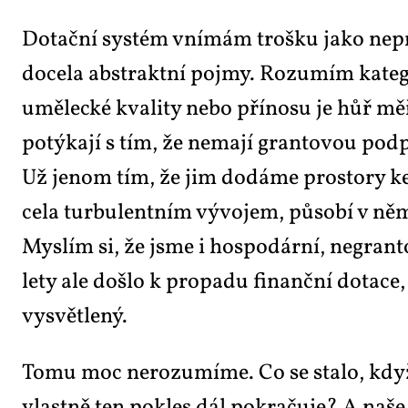
Do­tač­ní sys­tém vní­mám troš­ku ja­ko ne­pr
do­ce­la abs­trakt­ní po­jmy. Ro­zu­mím ka­te­g
umě­lec­ké kva­li­ty ne­bo pří­no­su je hůř mě­ř
po­tý­ka­jí s tím, že ne­ma­jí gran­to­vou pod­
Už je­nom tím, že jim do­dá­me pro­sto­ry ke 
ce­la tur­bu­lent­ním vý­vo­jem, pů­so­bí v ně
Mys­lím si, že jsme i hos­po­dár­ní, ne­gran­t
le­ty ale do­šlo k pro­pa­du fi­nanč­ní do­ta­c
vy­svět­le­ný.
To­mu moc ne­ro­zu­mí­me. Co se sta­lo, když 