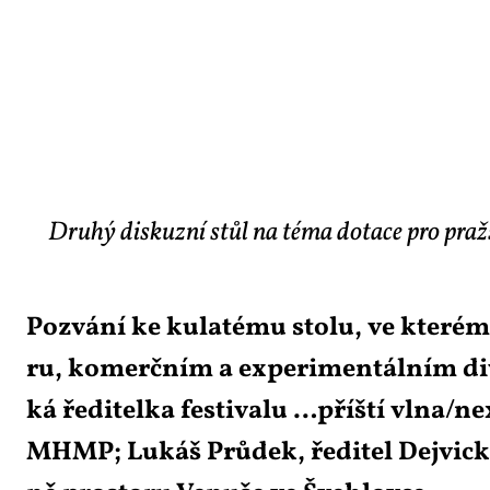
Druhý diskuzní stůl na téma dotace pro pražs
Po­zvá­ní ke ku­la­té­mu sto­lu, ve kte­rém 
ru, ko­merč­ním a ex­pe­ri­men­tál­ním di­v
ká ře­di­tel­ka fes­ti­va­lu …příští vlna/
MHMP; Lukáš Prů­dek, ře­di­tel Dej­vic­ké