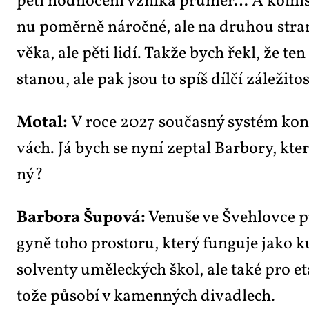
pě­ti hod­no­ce­ní vzni­ká prů­měr… A ko­mi­se 
nu po­měr­ně ná­roč­né, ale na dru­hou stra­n
vě­ka, ale pě­ti li­dí. Tak­že bych ře­kl, že t
sta­nou, ale pak jsou to spíš díl­čí zá­le­ži­tos
Mo­tal:
V ro­ce 2027 sou­čas­ný sys­tém kon­č
vách. Já bych se ny­ní ze­ptal Bar­bo­ry, kte­rá
ný?
Bar­bo­ra Šu­po­vá:
Ve­nu­še ve Šveh­lov­ce p
gy­ně to­ho pro­sto­ru, kte­rý fun­gu­je ja­ko k
sol­ven­ty umě­lec­kých škol, ale ta­ké pro etab
to­že pů­so­bí v ka­men­ných di­va­dlech.