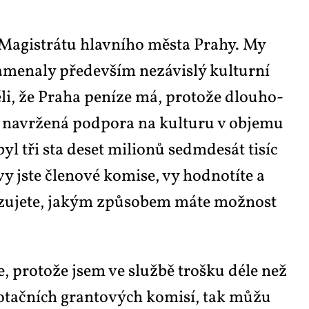
Magis­trá­tu hlav­ní­ho měs­ta Pra­hy. My
me­na­ly pře­de­vším ne­zá­vis­lý kul­tur­ní
ě­li, že Pra­ha pe­ní­ze má, pro­to­že dlou­ho­
 na­vr­že­ná pod­po­ra na kul­tu­ru v ob­je­mu
l tři sta de­set mi­li­o­nů se­dm­de­sát ti­síc
vy jste čle­no­vé ko­mi­se, vy hod­no­tí­te a
o­su­zu­je­te, ja­kým způ­so­bem má­te mož­nost
e, pro­to­že jsem ve služ­bě troš­ku déle než
­tač­ních gran­to­vých ko­mi­sí, tak můžu