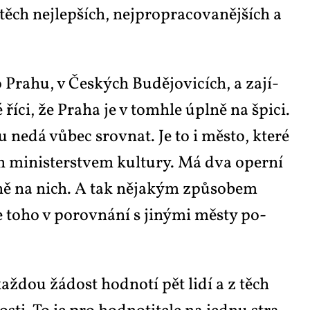
těch nej­lep­ších, nej­pro­pra­co­va­něj­ších a
 Pra­hu, v Čes­kých Bu­dě­jo­vi­cích, a za­jí­
ří­ci, že Pra­ha je v to­mhle úpl­ně na špi­ci.
ou ne­dá vů­bec srov­nat. Je to i měs­to, kte­ré
ch mi­nis­ter­stvem kul­tu­ry. Má dva oper­ní
nč­ně na nich. A tak ně­ja­kým způ­so­bem
le to­ho v po­rov­ná­ní s ji­ný­mi měs­ty po­
až­dou žá­dost hod­no­tí pět li­dí a z těch