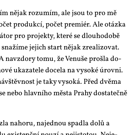
ri­ím ně­jak ro­zu­mím, ale jsou to pro mě
o­čet pro­duk­cí, po­čet pre­mi­ér. Ale otáz­ka
bá­tor pro pro­jek­ty, kte­ré se dlou­ho­do­bě
a­ží­me je­jich start ně­jak zre­a­li­zo­vat.
 A na­vzdo­ry to­mu, že Ve­nu­še pro­šla do­
vé uka­za­te­le do­ce­la na vy­so­ké úrov­ni.
ná­vštěv­nost je ta­ky vy­so­ká. Před dvě­ma
­se ne­bo hlav­ní­ho měs­ta Pra­hy do­sta­teč­ně
­la na­ho­ru, na­jed­nou spadla do­lů a