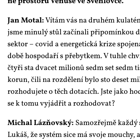
ně pro­sto­ru Ve­nu­še ve Šveh­lov­ce.
Jan Mo­tal:
Ví­tám vás na dru­hém ku­la­tém 
jsme mi­nu­lý stůl za­čí­na­li při­po­mín­kou d
sek­tor – co­vid a ener­ge­tic­ká kri­ze spo­je
do­bě hos­po­da­ří s pře­byt­kem. V tuhle chví­
čty­ři sta dva­cet mi­li­o­nů sedm set sedm ti­sí
ko­run, či­li na roz­dě­le­ní by­lo sto de­set mi
roz­ho­du­je­te o těch do­ta­cích. Jste ja­ko ho
se k to­mu vy­já­d­řit a roz­ho­do­vat?
Mi­chal Láz­ňov­ský:
Sa­mo­zřej­mě kaž­dý s
Lukáš, že sys­tém si­ce má svo­je mou­chy, 