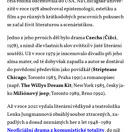
ce­lá ro­di­na od­ces­to­va­la do USA. Na Chi­cagské uni­ver­
zi­tě v ro­ce 1978 ab­sol­vo­val epis­te­mo­lo­gii, es­te­ti­ku a
film a po růz­ných krát­ko­do­bých pra­cov­ních po­ku­sech
se za­čal ži­vit li­te­ra­tu­rou a sce­náris­ti­kou.
Jed­no z je­ho prv­ních děl by­lo dra­ma
Czechs
(
Číž­ci
,
1978), s nímž dle vlast­ních slov zví­tě­zil v jis­té li­te­rár­ní
sou­tě­ži. Už v ro­ce 1979 je in­sce­no­va­lo di­va­dlo při je­ho
al­ma ma­ter, od té do­by však za­padla a au­tor se do­stá­val
do po­vě­do­mí pře­de­vším ja­ko po­víd­kář (
Stripte­a­se
Chi­ca­go
; To­ron­to 1983, Pra­ha 1991) a ro­ma­no­pi­sec
(např.
The Willys Dre­am Kit
; New York 1985, čes­ky ja­
ko
Mi­li­ó­no­vý je­ep
; To­ron­to 1989, Br­no 1992).
Až v ro­ce 2021 vy­da­la li­te­rár­ní věd­ky­ně a te­a­t­ro­lož­ka
Len­ka Jung­man­no­vá ob­sáh­lý sou­bor ztra­ce­ných, za­
pad­lých a do­sud ne­zná­mých her z let 1948–1989
Ne­o­fi­ci­ál­ní dra­ma z ko­mu­nis­tic­ké to­ta­li­ty
, do níž