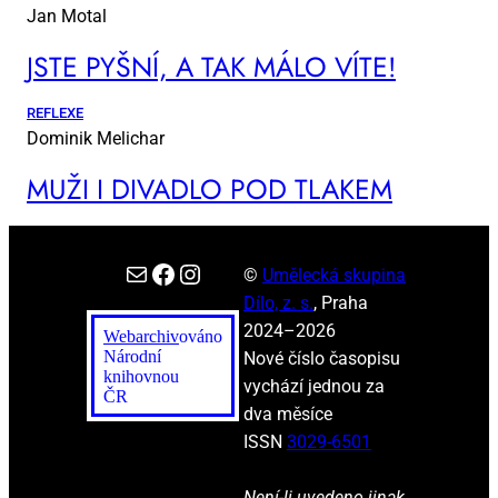
Jan Motal
JSTE PYŠ­NÍ, A TAK MÁ­LO VÍ­TE!
REFLEXE
Dominik Melichar
MUŽI I DI­VA­DLO POD TLA­KEM
E-mail
Facebook
Instagram
©
Umělecká skupina
Dílo, z. s.
, Praha
2024–2026
Webarchiv
ováno
Národní
Nové číslo časopisu
knihovnou
vychází jednou za
ČR
dva měsíce
ISSN
3029-6501
Není-li uvedeno jinak,