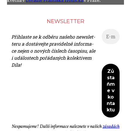
květ­na v
Di­va­dle Fran­tiš­ka Tro­níč­ka
v Pra­ze.
NEWS­LET­TER
Při­hlas­te se k od­bě­ru na­še­ho news­let­
te­ru a do­stá­vej­te pra­vi­del­ně in­for­ma­
ce nejen o no­vých čís­lech ča­so­pi­su, ale
i udá­los­tech po­řá­da­ných ko­lek­ti­vem
Dí­la!
Ne­spa­mu­je­me! Dal­ší in­for­ma­ce na­lez­ne­te v na­šich
zá­sa­dách