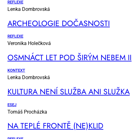
REFLEXE
Lenka Dombrovská
AR­CHE­O­LO­GIE DO­ČAS­NOS­TI
REFLEXE
Veronika Holečková
OSM­NÁCT LET POD ŠI­RÝM NE­BEM II
KONTEXT
Lenka Dombrovská
KUL­TU­RA NE­NÍ SLUŽ­BA ANI SLUŽ­KA
ESEJ
Tomáš Procházka
NA TEP­LÉ FRON­TĚ (NE)KLID
REFLEXE