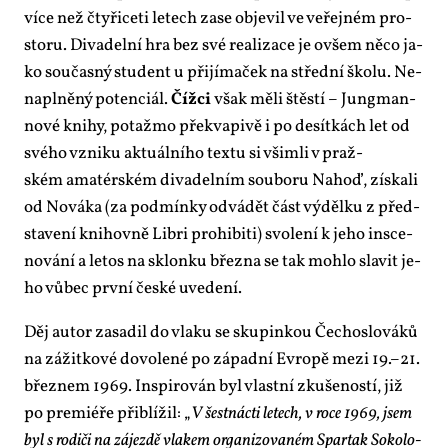
ví­ce než čty­ři­ce­ti le­tech za­se ob­je­vil ve ve­řej­ném pro­
sto­ru. Di­va­del­ní hra bez své re­a­li­za­ce je ovšem ně­co ja­
ko sou­čas­ný stu­dent u při­jí­ma­ček na střed­ní ško­lu. Ne­
na­pl­ně­ný po­ten­ci­ál.
Číž­ci
však mě­li štěs­tí – Jung­man­
no­vé kni­hy, po­taž­mo pře­kva­pi­vě i po de­sít­kách let od
své­ho vzni­ku ak­tu­ál­ní­ho tex­tu si všimli v praž­
ském ama­tér­ském di­va­del­ním sou­bo­ru Na­hoď, zís­ka­li
od No­vá­ka (za pod­mín­ky od­vá­dět část vý­děl­ku z před­
sta­ve­ní knihov­ně Lib­ri pro­hi­bi­ti) svo­le­ní k je­ho in­sce­
no­vá­ní a le­tos na sklon­ku břez­na se tak moh­lo sla­vit je­
ho vů­bec prv­ní čes­ké uve­de­ní.
Děj au­tor za­sa­dil do vla­ku se sku­pin­kou Če­cho­slo­vá­ků
na zá­žit­ko­vé do­vo­le­né po zá­pad­ní Ev­ro­pě me­zi 19.–21.
březnem 1969. In­spi­ro­ván byl vlast­ní zku­še­nos­tí, již
po pre­mi­é­ře při­blí­žil: „
V šest­nác­ti le­tech, v ro­ce 1969, jsem
byl s ro­di­či na zá­jezdě vla­kem or­ga­ni­zo­va­ném Spar­tak So­ko­lo­