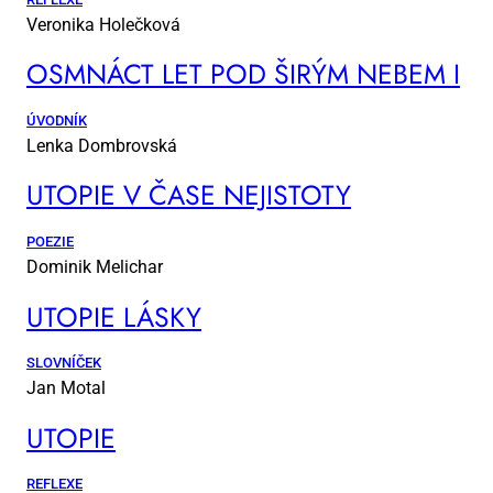
Veronika Holečková
OSM­NÁCT LET POD ŠI­RÝM NE­BEM I
ÚVODNÍK
Lenka Dombrovská
UTO­PIE V ČA­SE NE­JIS­TO­TY
POEZIE
Dominik Melichar
UTO­PIE LÁS­KY
SLOVNÍČEK
Jan Motal
UTO­PIE
REFLEXE