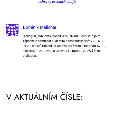
ochra­ny osob­ních úda­jů
.
Dominik Melichar
Bibliograf, publicista, básník a muzikant. Jeho studijním
zájmem je samizdat a identita hanspaulské scény 70. a 80.
let 20. století. Působí na Ústavu pro českou literaturu AV ČR,
kde se samizdatovou a exilovou literaturou zabývá jako
bibliograf.
V AKTUÁLNÍM ČÍSLE: