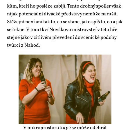
kům, kte­ří ho po­slé­ze za­bi­jí. Ten­to drob­ný spo­i­ler však
ni­jak po­ten­ci­ál­ní di­vác­ké před­sta­vy ne­mů­že na­ru­šit.
Stě­žej­ní ne­ní ani tak to, co se sta­ne, ja­ko spíš to, co a jak
se řek­ne. V tom tkví No­vá­ko­vo mi­s­trov­ství v té­to hře
stej­ně ja­ko v cit­li­vém pře­ve­de­ní do scé­nic­ké po­do­by
tvůr­ci z Na­hoď.
V mi­k­ro­prosto­ru kupé se mů­že ode­hrát