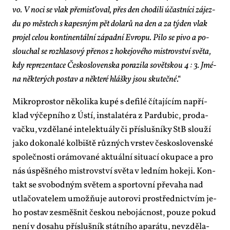
vo. V no­ci se vlak pře­mis­ťo­val, přes den cho­di­li účast­ní­ci zá­jez­
du po měs­tech s ka­pes­ným pět do­la­rů na den a za tý­den vlak
pro­jel ce­lou kon­ti­nen­tál­ní zá­pad­ní Ev­ro­pu. Pi­lo se pi­vo a po­
slou­chal se roz­hla­so­vý pře­nos z ho­ke­jo­vé­ho mi­s­trov­ství svě­ta,
kdy re­pre­zen­ta­ce Čes­ko­slo­ven­ska po­ra­zi­la so­vět­skou 4 : 3. Jmé­
na ně­kte­rých po­stav a ně­kte­ré hláš­ky jsou sku­teč­né
.“
Mi­k­ro­prostor ně­ko­li­ka kupé s de­fi­lé čí­ta­jí­cím na­pří­
klad vý­čep­ní­ho z Ús­tí, in­sta­la­té­ra z Par­du­bic, pro­da­
vač­ku, vzdě­la­né in­te­lek­tu­á­ly či pří­sluš­ní­ky StB slou­ží
ja­ko do­ko­na­lé kol­biš­tě růz­ných vrs­tev čes­ko­slo­ven­ské
spo­leč­nos­ti orá­mo­va­né ak­tu­ál­ní si­tu­a­cí oku­pa­ce a pro
nás úspěš­né­ho mi­s­trov­ství svě­ta v led­ním ho­ke­ji. Kon­
takt se svo­bod­ným svě­tem a spor­tov­ní pře­va­ha nad
utla­čo­va­te­lem umož­ňu­je au­to­ro­vi pro­střed­nic­tvím je­
ho po­stav ze­směš­nit čes­kou ne­bo­jác­nost, pou­ze po­kud
ne­ní v do­sa­hu pří­sluš­ník stát­ní­ho apa­rá­tu, ne­vzdě­la­