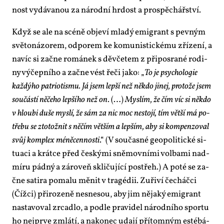
nost vy­dá­va­nou za ná­rod­ní hr­dost a pro­spě­chář­ství.
Když se ale na scé­ně ob­je­ví mla­dý emi­grant s pev­ným
svě­to­ná­zo­rem, od­po­rem ke ko­mu­nis­tic­ké­mu zří­ze­ní, a
na­víc si za­čne ro­má­nek s děv­če­tem z při­po­sra­né ro­di­
ny vý­čep­ní­ho a za­čne vést ře­či ja­ko: „
To je psy­cho­lo­gie
kaž­dý­ho pa­tri­o­tis­mu. Já jsem lep­ší než ně­kdo ji­nej, pro­to­že jsem
sou­čás­tí ně­če­ho lep­ší­ho než on.
(…)
Mys­lím, že čím víc si ně­kdo
v hlou­bi du­še mys­lí, že sám za nic moc ne­sto­jí, tím vět­ší má po­
tře­bu se zto­tož­nit s ně­čím vět­ším a lep­ším, aby si kom­pen­zo­val
svůj kom­plex mé­ně­cen­nos­ti
.“ (V sou­čas­né ge­o­po­li­tic­ké si­
tu­a­ci a krát­ce před čes­ký­mi sně­mov­ní­mi vol­ba­mi nad­
mí­ru pád­ný a zá­ro­veň skli­ču­jí­cí po­střeh.) A po­té se za­
čne sa­ti­ra po­ma­lu mě­nit v tragé­dii. Zu­ři­ví če­cháč­ci
(Číž­ci) při­ro­ze­ně ne­sne­sou, aby jim ně­ja­ký emi­grant
na­sta­vo­val zr­ca­dlo, a pod­le pra­vi­del ná­rod­ní­ho spor­tu
ho nej­pr­ve zmlá­tí, a na­ko­nec uda­jí pří­tom­ným es­té­bá­