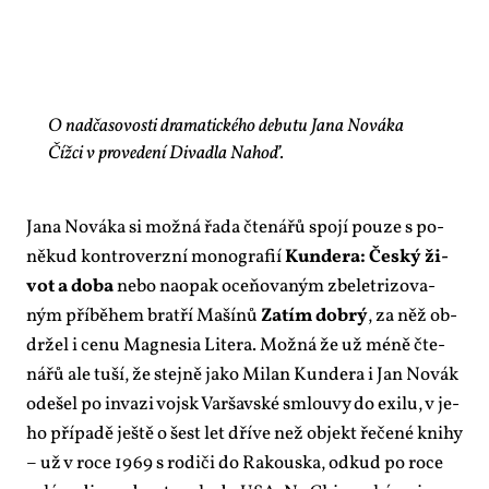
O nadčasovosti dramatického debutu Jana Nováka
Čížci v provedení Divadla Nahoď.
Ja­na No­vá­ka si mož­ná řa­da čte­ná­řů spo­jí pou­ze s po­
ně­kud kon­tro­verz­ní mo­no­gra­fií
Kun­de­ra: Čes­ký ži­
vot a do­ba
ne­bo na­o­pak oce­ňo­va­ným zbe­let­ri­zo­va­
ným pří­bě­hem brat­ří Ma­ší­nů
Za­tím dob­rý
, za něž ob­
dr­žel i ce­nu Mag­ne­sia Li­te­ra. Mož­ná že už mé­ně čte­
ná­řů ale tu­ší, že stej­ně ja­ko Mi­lan Kun­de­ra i Jan No­vák
ode­šel po in­va­zi vojsk Var­šav­ské smlou­vy do exi­lu, v je­
ho pří­pa­dě ješ­tě o šest let dří­ve než ob­jekt ře­če­né kni­hy
– už v ro­ce 1969 s ro­di­či do Ra­kous­ka, od­kud po ro­ce