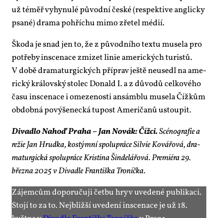
už téměř vy­hy­nu­lé pů­vod­ní čes­ké (re­spek­ti­ve an­g­lic­ky
psa­né) dra­ma po­hří­chu mi­mo zře­tel mé­dií.
Ško­da je snad jen to, že z pů­vod­ní­ho tex­tu mu­se­la pro
po­tře­by in­sce­na­ce zmi­zet li­nie ame­ric­kých tu­ris­tů.
V do­bě dra­ma­tur­gic­kých pří­prav ješ­tě ne­u­se­dl na ame­
ric­ký krá­lov­ský sto­lec Do­nald I. a z dů­vo­dů cel­ko­vé­ho
ča­su in­sce­na­ce i ome­ze­nos­ti an­sám­blu mu­se­la Číž­kům
ob­dob­ná po­vý­še­nec­ká tupost Ame­ri­ča­nů ustou­pit.
Di­va­dlo Na­hoď Pra­ha – Jan No­vák: Číž­ci.
Scé­no­gra­fie a
re­žie Jan Hrud­ka, kos­tým­ní spo­lu­prá­ce Sil­vie Ko­vá­řo­vá, dra­
ma­tur­gic­ká spo­lu­prá­ce Kris­ti­na Šin­de­lá­řo­vá. Pre­mi­é­ra 29.
břez­na 2025 v Di­va­dle Fran­tiš­ka Tro­níč­ka.
Zá­jem­cům do­po­ru­ču­ji čet­bu hry v uve­de­né pu­b­li­ka­ci.
Sto­jí to za to. Nej­bliž­ší uve­de­ní in­sce­na­ce je už 18.