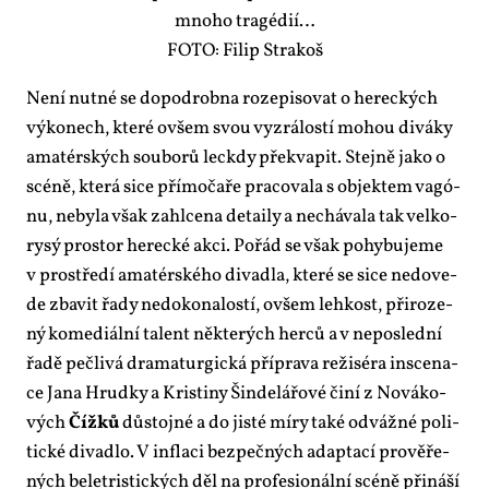
mno­ho tragé­dií…
FO­TO: Fi­lip Stra­koš
Ne­ní nut­né se do­po­drob­na ro­ze­pi­so­vat o he­rec­kých
vý­ko­nech, kte­ré ovšem svou vy­zrá­los­tí mo­hou di­vá­ky
ama­tér­ských sou­bo­rů lec­kdy pře­kva­pit. Stej­ně ja­ko o
scé­ně, kte­rá si­ce pří­mo­ča­ře pra­co­va­la s ob­jek­tem vagó­
nu, ne­by­la však za­hl­ce­na de­tai­ly a ne­chá­va­la tak vel­ko­
rysý pro­stor he­rec­ké ak­ci. Po­řád se však po­hy­bu­je­me
v pro­stře­dí ama­tér­ské­ho di­va­dla, kte­ré se si­ce ne­do­ve­
de zba­vit řa­dy ne­do­ko­na­los­tí, ovšem leh­kost, při­ro­ze­
ný ko­me­di­ál­ní ta­lent ně­kte­rých her­ců a v ne­po­sled­ní
řa­dě peč­li­vá dra­ma­tur­gic­ká pří­pra­va re­ži­sé­ra in­sce­na­
ce Ja­na Hrud­ky a Kris­ti­ny Šin­de­lá­řo­vé či­ní z No­vá­ko­
vých
Číž­ků
dů­stoj­né a do jis­té mí­ry ta­ké od­váž­né po­li­
tic­ké di­va­dlo. V in­fla­ci bez­peč­ných adap­ta­cí pro­vě­ře­
ných be­let­ris­tic­kých děl na pro­fe­si­o­nál­ní scé­ně při­ná­ší