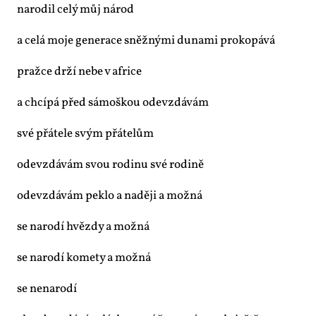
na­ro­dil ce­lý můj ná­rod
a ce­lá mo­je ge­ne­ra­ce sněž­ný­mi du­na­mi pro­ko­pá­vá
praž­ce dr­ží ne­be v af­ri­ce
a chcí­pá před sá­moš­kou ode­vzdá­vám
své přá­te­le svým přá­te­lům
ode­vzdá­vám svou ro­di­nu své ro­di­ně
ode­vzdá­vám peklo a na­dě­ji a mož­ná
se na­ro­dí hvězdy a mož­ná
se na­ro­dí ko­me­ty a mož­ná
se ne­na­ro­dí