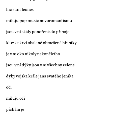
hic sunt le­o­nes
mi­lu­ju pop mu­sic no­vo­ro­man­tis­mu
jsou v ní ská­ly po­no­ře­né do pří­bo­je
kluz­ké kr­ví oba­le­né ob­me­še­né hře­bí­ky
je v ní oko ni­ko­ly ne­kon­čí­cí­ho
jsou v ní dý­ky jsou v ní všech­ny ze­le­né
dý­ky voj­ska krá­le ja­na sva­té­ho je­ní­ka
oči
mi­lu­ju oči
pí­chám je