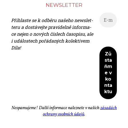
NEWS­LET­TER
Při­hlas­te se k od­bě­ru na­še­ho news­let­
te­ru a do­stá­vej­te pra­vi­del­ně in­for­ma­
ce nejen o no­vých čís­lech ča­so­pi­su, ale
i udá­los­tech po­řá­da­ných ko­lek­ti­vem
Dí­la!
Ne­spa­mu­je­me! Dal­ší in­for­ma­ce na­lez­ne­te v na­šich
zá­sa­dách
ochra­ny osob­ních úda­jů
.