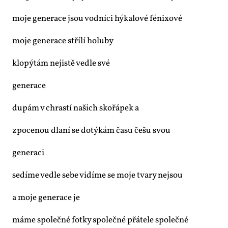
mo­je ge­ne­ra­ce jsou vod­ní­ci hý­ka­lo­vé fé­ni­xo­vé
mo­je ge­ne­ra­ce stří­lí ho­lu­by
klo­pý­tám ne­jis­tě ve­d­le své
ge­ne­ra­ce
du­pám v chras­tí na­šich sko­řá­pek a
zpo­ce­nou dla­ní se do­tý­kám ča­su češu svou
ge­ne­ra­ci
se­dí­me ve­d­le se­be vi­dí­me se mo­je tva­ry nejsou
a mo­je ge­ne­ra­ce je
má­me spo­leč­né fot­ky spo­leč­né přá­te­le spo­leč­né