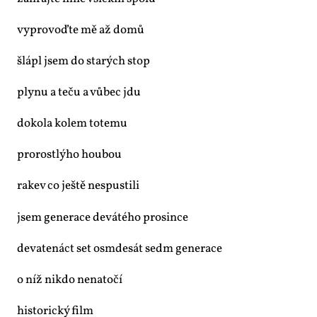
vy­pro­voď­te mě až do­mů
šlá­pl jsem do sta­rých stop
ply­nu a te­ču a vů­bec jdu
do­ko­la ko­lem to­te­mu
pro­rost­lý­ho hou­bou
ra­kev co ješ­tě ne­spus­ti­li
jsem ge­ne­ra­ce de­vá­té­ho pro­sin­ce
de­va­te­náct set osm­de­sát sedm ge­ne­ra­ce
o níž ni­kdo ne­na­to­čí
his­to­ric­ký film