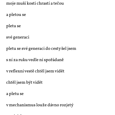
mo­je mu­ší kos­ti chras­tí a te­čou
a ple­tou se
ple­tu se
své ge­ne­ra­ci
ple­tu se své ge­ne­ra­ci do ces­ty šel jsem
s ní za ru­ku ve­d­le ní spo­řá­da­ně
v re­flex­ní ves­tě chtěl jsem vi­dět
chtěl jsem být vi­dět
a ple­tu se
v me­cha­nis­mus lou­že dáv­no roz­je­tý