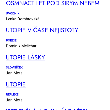
OSM­NÁCT LET POD ŠI­RÝM NE­BEM I
ÚVODNÍK
Lenka Dombrovská
UTO­PIE V ČA­SE NE­JIS­TO­TY
POEZIE
Dominik Melichar
UTO­PIE LÁS­KY
SLOVNÍČEK
Jan Motal
UTO­PIE
REFLEXE
Jan Motal