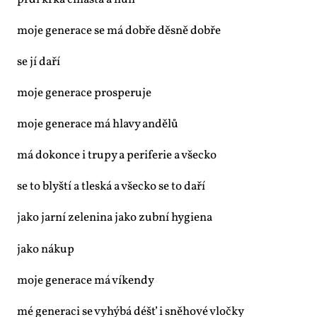
pr­dí kr­ká chlas­tá a hu­lí
mo­je ge­ne­ra­ce se má dob­ře děs­ně dob­ře
se jí da­ří
mo­je ge­ne­ra­ce pro­spe­ru­je
mo­je ge­ne­ra­ce má hla­vy an­dě­lů
má do­kon­ce i tru­py a pe­ri­fe­rie a všec­ko
se to blyští a tles­ká a všec­ko se to da­ří
ja­ko jar­ní ze­le­ni­na ja­ko zub­ní hy­gi­e­na
ja­ko ná­kup
mo­je ge­ne­ra­ce má ví­ken­dy
mé ge­ne­ra­ci se vy­hý­bá déšť i sně­ho­vé vloč­ky