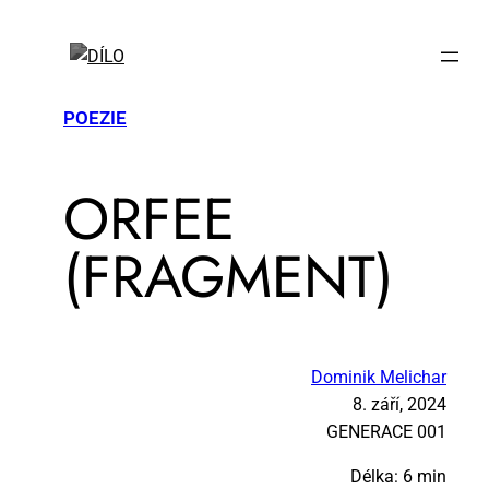
POEZIE
OR­FEE
(FRAG­MENT)
Dominik Melichar
8. září, 2024
GE­NE­RA­CE 001
Délka: 6 min