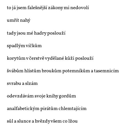
to já jsem fa­leš­něj­ší zá­ko­ny mi ne­do­vo­lí
umřít na­hý
ta­dy jsou mé had­ry po­slou­ží
spad­lým víč­kům
ko­ry­tům v čer­s­tvě vy­dě­la­né ků­ži po­slou­ží
švá­bům hlís­tům brou­kům po­tem­ní­kům a ta­sem­ni­cím
svra­bu a sl­zám
ode­vzdá­vám svo­je kni­hy go­r­dům
anal­fa­be­tic­kým pi­rá­tům chlem­ta­jí­cím
sůl a slun­ce a hvězdy všem co lžou