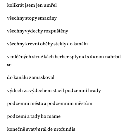
ko­li­krát jsem jen umřel
všech­ny sto­py sma­zá­ny
všech­ny vý­de­chy roz­puš­tě­ny
všech­ny krev­ní oběhy stek­ly do ka­ná­lu
v mléč­ných struž­kách ber­ber sply­nul s du­nou na­hr­bil
se
do ka­ná­lu za­mas­ko­val
vý­dech za vý­de­chem sta­vil pod­zem­ní hra­dy
pod­zem­ní měs­ta a pod­zem­ním měs­tům
pod­ze­mí a ta­dy ho má­me
ko­neč­ně sva­tý grál de pro­fun­dis