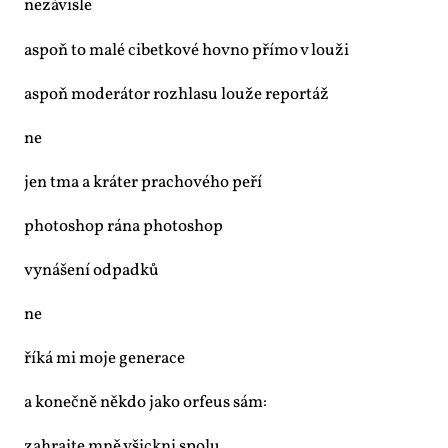
ne­zá­vis­le
aspoň to ma­lé ci­bet­ko­vé hov­no pří­mo v lou­ži
aspoň mo­de­rá­tor roz­hla­su lou­že re­por­táž
ne
jen tma a krá­ter pra­cho­vé­ho pe­ří
pho­to­shop rá­na pho­to­shop
vy­ná­še­ní od­pad­ků
ne
ří­ká mi mo­je ge­ne­ra­ce
a ko­neč­ně ně­kdo ja­ko or­fe­us sám:
za­hraj­te mně všickni spo­lu