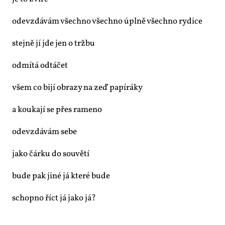
ode­vzdá­vám všech­no všech­no úpl­ně všech­no ry­di­ce
stej­ně jí jde jen o trž­bu
od­mí­tá od­tá­čet
všem co bi­jí ob­ra­zy na zeď pa­pí­rá­ky
a kou­ka­jí se přes ra­me­no
ode­vzdá­vám se­be
ja­ko čár­ku do sou­vě­tí
bu­de pak ji­né já kte­ré bu­de
schop­no říct já ja­ko já?