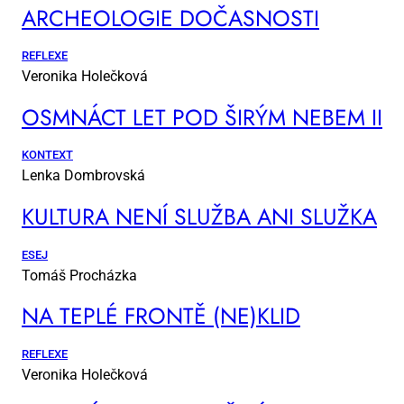
AR­CHE­O­LO­GIE DO­ČAS­NOS­TI
REFLEXE
Veronika Holečková
OSM­NÁCT LET POD ŠI­RÝM NE­BEM II
KONTEXT
Lenka Dombrovská
KUL­TU­RA NE­NÍ SLUŽ­BA ANI SLUŽ­KA
ESEJ
Tomáš Procházka
NA TEP­LÉ FRON­TĚ (NE)KLID
REFLEXE
Veronika Holečková