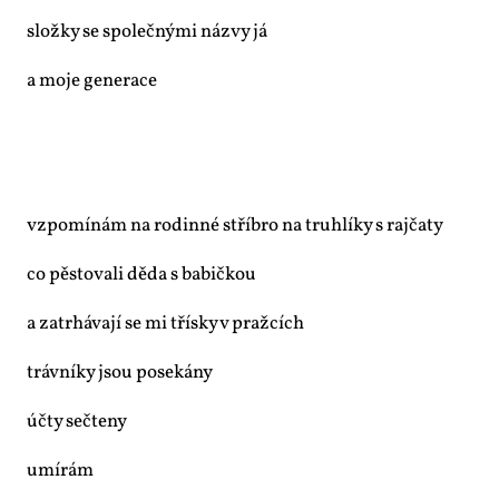
slož­ky se spo­leč­ný­mi ná­zvy já
a mo­je ge­ne­ra­ce
vzpo­mí­nám na ro­din­né stří­bro na truh­lí­ky s raj­ča­ty
co pěs­to­va­li dě­da s ba­bič­kou
a za­tr­há­va­jí se mi třís­ky v praž­cích
tráv­ní­ky jsou po­se­ká­ny
účty se­čte­ny
umí­rám