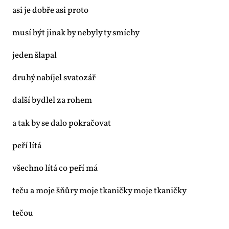
asi je dob­ře asi pro­to
mu­sí být ji­nak by ne­by­ly ty smí­chy
je­den šla­pal
dru­hý na­bí­jel sva­tozář
dal­ší byd­lel za ro­hem
a tak by se da­lo po­kra­čo­vat
pe­ří lí­tá
všech­no lí­tá co pe­ří má
te­ču a mo­je šňů­ry mo­je tka­nič­ky mo­je tka­nič­ky
te­čou