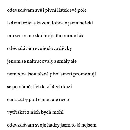
ode­vzdá­vám svůj piv­ní lís­tek své po­le
la­dem le­ží­cí s ka­zem to­ho co jsem ne­řekl
mu­ze­um moz­ku hni­jí­cí­ho mi­mo lák
ode­vzdá­vám svo­je slo­va děv­ky
je­nom se na­kru­co­va­ly a smá­ly ale
ne­moc­né jsou těs­ně před smr­tí pro­me­nu­jí
se po ná­měs­tích ka­zí dech ka­zí
oči a zu­by pod ce­nou ale ně­co
vy­třís­kat z nich bych mohl
ode­vzdá­vám svo­je had­ry jsem to já nejsem