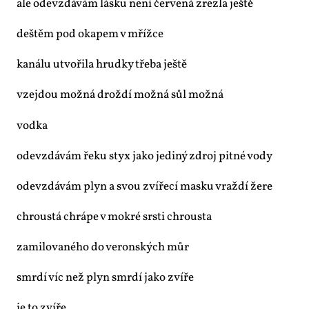
ale ode­vzdá­vám lás­ku ne­ní čer­ve­ná zrez­la ješ­tě
deš­těm pod oka­pem v mříž­ce
ka­ná­lu utvo­ři­la hrud­ky tře­ba ješ­tě
vzejdou mož­ná drož­dí mož­ná sůl mož­ná
vod­ka
ode­vzdá­vám ře­ku styx ja­ko je­di­ný zdroj pit­né vo­dy
ode­vzdá­vám plyn a svou zví­ře­cí mas­ku vraž­dí že­re
chrous­tá chrá­pe v mok­ré srs­ti chrous­ta
za­mi­lo­va­né­ho do ve­ron­ských můr
smr­dí víc než plyn smr­dí ja­ko zví­ře
je to zví­ře