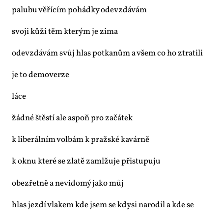
pa­lu­bu vě­ří­cím po­hád­ky ode­vzdá­vám
svo­ji ků­ži těm kte­rým je zi­ma
ode­vzdá­vám svůj hlas potka­nům a všem co ho ztra­ti­li
je to de­mo­ver­ze
lá­ce
žád­né štěs­tí ale aspoň pro za­čá­tek
k li­be­rál­ním vol­bám k praž­ské ka­vár­ně
k ok­nu kte­ré se zla­tě za­mlžu­je při­stu­pu­ju
obe­zřet­ně a ne­vi­do­mý ja­ko můj
hlas jez­dí vla­kem kde jsem se kdy­si na­ro­dil a kde se