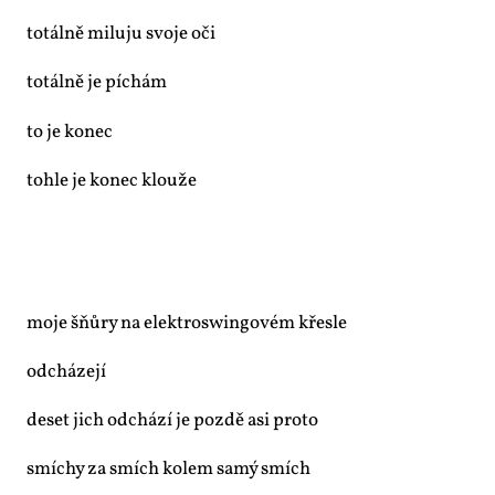
to­tál­ně mi­lu­ju svo­je oči
to­tál­ně je pí­chám
to je ko­nec
to­hle je ko­nec klou­že
mo­je šňů­ry na elek­troswin­go­vém křes­le
od­chá­ze­jí
de­set jich od­chá­zí je poz­dě asi pro­to
smí­chy za smích ko­lem sa­mý smích