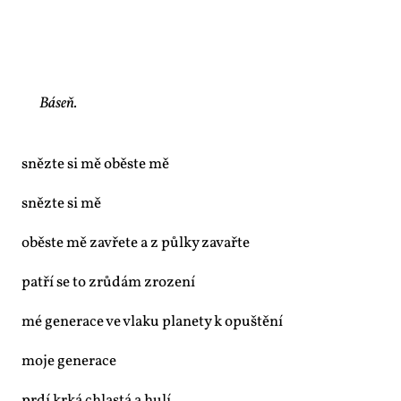
Báseň.
sněz­te si mě oběs­te mě
sněz­te si mě
oběs­te mě za­vře­te a z půl­ky za­vař­te
pat­ří se to zrů­dám zro­ze­ní
mé ge­ne­ra­ce ve vla­ku pla­ne­ty k opuš­tě­ní
mo­je ge­ne­ra­ce