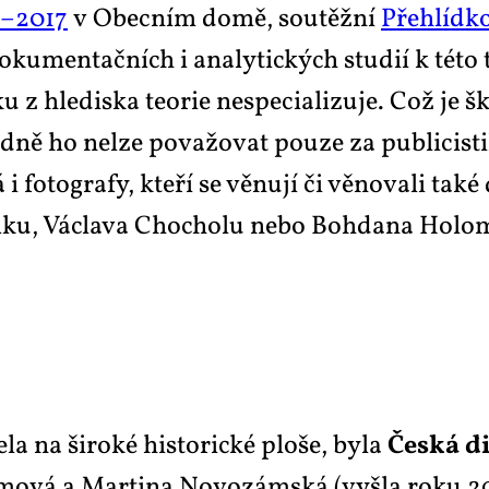
59–2017
v Obec­ním do­mě, sou­těž­ní
Pře­hlíd­ko
o­ku­men­tač­ních i ana­ly­tic­kých stu­dií k té­to
u z hle­dis­ka te­o­rie ne­spe­ci­a­li­zu­je. Což je 
d­ně ho nelze po­va­žo­vat pou­ze za pu­b­li­cis­ti
i fo­to­gra­fy, kte­ří se vě­nu­jí či vě­no­va­li ta­k
­ku, Vác­la­va Cho­cho­lu ne­bo Boh­da­na Ho­lo­
­la na ši­ro­ké his­to­ric­ké plo­še, by­la
Čes­ká di
j­mo­vá a Mar­ti­na No­vozám­ská (vy­šla roku 2