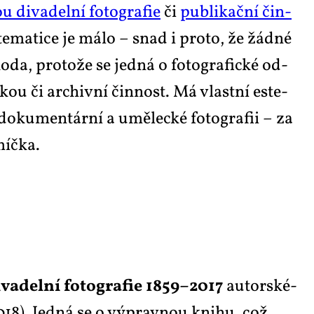
u di­va­del­ní fo­to­gra­fie
či
pu­b­li­kač­ní čin­
 te­ma­ti­ce je má­lo – snad i pro­to, že žád­né
ško­da, pro­to­že se jed­ná o fo­to­gra­fic­ké od­
­kou či ar­chiv­ní čin­nost. Má vlast­ní es­te­
é do­ku­men­tár­ní a umě­lec­ké fo­to­gra­fii – za
míč­ka.
­va­del­ní fo­to­gra­fie 1859–2017
au­tor­ské­
018). Jed­ná se o vý­prav­nou kni­hu, což