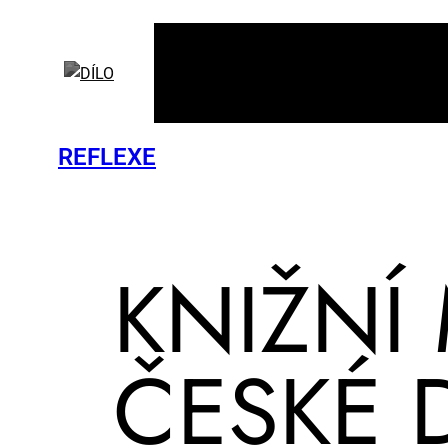
REFLEXE
KNIŽ­NÍ 
ČES­KÉ D