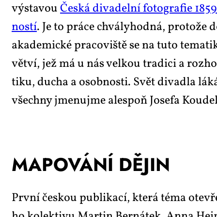
vý­sta­vou
Čes­ká di­va­del­ní fo­to­gra­fie 18
nos­tí
. Je to prá­ce chvá­ly­hod­ná, pro­to­že d
aka­de­mic­ké pra­co­viš­tě se na tu­to te­ma­ti­k
vět­ví, jež má u nás vel­kou tra­di­ci a roz­ho
ti­ku, du­cha a osob­nos­ti. Svět di­va­dla lá­ká 
všech­ny jme­nuj­me ale­spoň Jo­se­fa Kou­del
MA­PO­VÁ­NÍ DĚ­JIN
Prv­ní čes­kou pu­b­li­ka­cí, kte­rá té­ma ote­vře
ho ko­lek­ti­vu Mar­tin Ber­ná­tek, An­na He