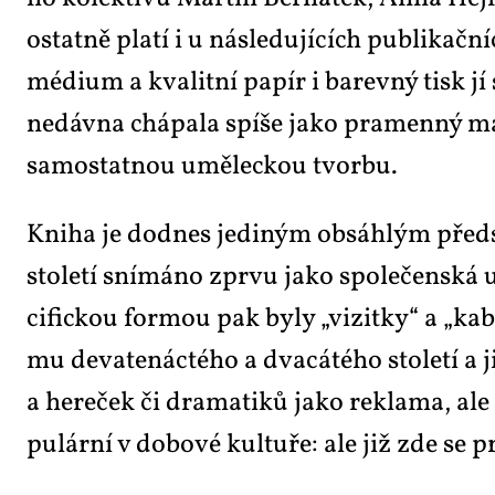
ostat­ně pla­tí i u ná­sle­du­jí­cích pu­b­li­kač­
mé­di­um a kva­lit­ní pa­pír i ba­rev­ný tisk jí
ne­dáv­na chá­pa­la spí­še ja­ko pra­men­ný ma­te
sa­mo­stat­nou umě­lec­kou tvor­bu.
Kni­ha je dodnes je­di­ným ob­sáh­lým před­sta­
sto­le­tí sní­má­no zpr­vu ja­ko spo­le­čen­ská 
ci­fic­kou for­mou pak by­ly „vi­zit­ky“ a „ka­b
mu de­va­te­nác­té­ho a dva­cá­té­ho sto­le­tí a 
a he­re­ček či dra­ma­ti­ků ja­ko re­kla­ma, ale
pu­lár­ní v do­bo­vé kul­tu­ře: ale již zde se 