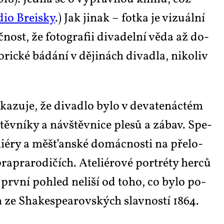
dio Bre­is­ky
.) Jak ji­nak – fot­ka je vi­zu­ál­ní
nost, že fo­to­gra­fii di­va­del­ní vě­da až do­
ric­ké bá­dá­ní v dě­ji­nách di­va­dla, ni­ko­liv
a­zu­je, že di­va­dlo by­lo v de­va­te­nác­tém
štěv­ní­ky a ná­vštěv­ni­ce ple­sů a zá­bav. Spe­
­li­é­ry a měš­ťan­ské do­mác­nos­ti na pře­lo­
a­pra­ro­di­čích. Ate­li­é­ro­vé por­tréty her­ců
a prv­ní po­hled ne­li­ší od to­ho, co by­lo po­
ách ze Shake­spea­rov­ských slav­nos­tí 1864.