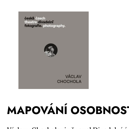
MA­PO­VÁ­NÍ OSOB­NOS­