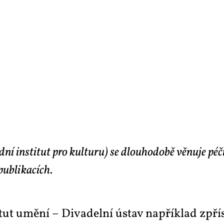
ní institut pro kulturu) se dlouhodobě věnuje péči
publikacích.
sti­tut umě­ní – Di­va­del­ní ústav na­pří­klad zpř