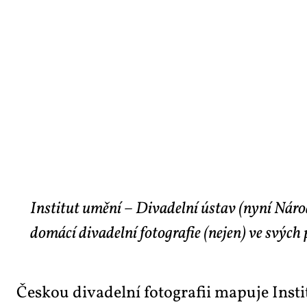
Institut umění – Divadelní ústav (nyní Národ
domácí divadelní fotografie (nejen) ve svých 
Čes­kou di­va­del­ní fo­to­gra­fii ma­pu­je In­