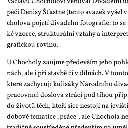
Vác­la­vu Cho­cho­lo­vi vě­no­val Di­va­del­ní ú
pé­či De­ni­sy Šťast­né (ten­to sva­zek vy­šel
cho­lo­va po­je­tí di­va­del­ní fo­to­gra­fie; to 
ké vzor­ce, struk­tu­rál­ní vzta­hy a in­ter­pr
gra­fic­kou ro­vi­nu.
U Cho­cho­ly za­ujme pře­de­vším je­ho po­hled
nách, ale i při stav­bě či v díl­nách. V tom­to 
kte­ré za­chy­cu­jí ku­li­sá­ky Ná­rod­ní­ho di­va
pra­cov­ní­ci do­slo­va ztrá­cí pod tí­hou při­pr
do ži­vo­tů těch, kte­ří si­ce ne­sto­jí na je­viš
do­bo­vé te­ma­ti­ce „prá­ce“, ale Cho­cho­la ne­
tra­dič­ně sou­stře­dě­né pře­de­vším na uměl­