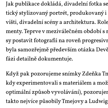
Jak pu­b­li­ka­ce do­klá­dá, di­va­del­ní fot­k
tic­ký sty­li­zo­va­ný por­trét, pro­du­ko­va­ný 
viš­ti, di­va­del­ní scé­ny a ar­chi­tek­tu­ra. Ro­
men­ty. Te­pr­ve v me­zi­vá­leč­ném ob­do­bí s 
sy po­sta­vit fo­to­gra­fii na ro­veň pro­gre­si
by­la sa­mo­zřej­mě pře­de­vším otáz­ka De­vět­s
fá­zi de­tail­ně do­ku­men­tu­je.
Když pak po­zo­ru­je­me sním­ky Zdeň­ka Tme­je
kdy ex­pe­ri­men­to­va­li s ma­te­ri­á­lem a mo
op­ti­mál­ní způ­sob vy­vo­lá­vá­ní), po­zo­ru­je
tak­to nej­ví­ce pů­so­bi­ly Tmejo­vy a Ludwi­go