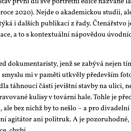
stav prv­ní díl své por­trét­ní edi­ce na­zva­né la
 v ro­ce 2020). Nejde o aka­de­mic­kou stu­dii, 
se tý­ká i dal­ších pu­b­li­ka­cí z řa­dy. Čte­nář­stv
e­ta­ce, a to s kon­tex­tu­ál­ní ná­po­vě­dou úvod­
 do­ku­men­ta­ris­ty, jenž se za­bý­vá nejen tím
smys­lu mi v pa­mě­ti utkvě­ly pře­de­vším fo­to­gr
­dla táh­nou­cí čás­ti je­višt­ní stav­by na uli­ci, 
a­vo­va­né ku­li­sy v to­vár­ní ha­le. To­hle je pře­
­ti, ale bez nichž by to ne­šlo – a pro di­va­del­ní 
ní agi­tá­tor ani po­li­t­ruk. A je po­zo­ru­hod­né,
ce, chy­bí.