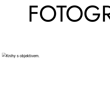
FO­TO­GR