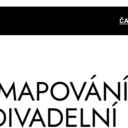
ČA
MA­PO­VÁ­N
I­VA­DEL­NÍ