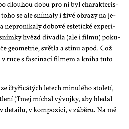
a po dlou­hou do­bu pro ni byl cha­rak­te­ris­
e to­ho se ale sní­ma­ly i ži­vé ob­ra­zy na je­
la ne­pro­ni­ka­ly do­bo­vé es­te­tic­ké ex­pe­ri­
é sním­ky hvězd di­va­dla (ale i fil­mu) po­ku­
­če ge­o­me­t­rie, svět­la a stí­nu apod. Což
v ru­ce s fas­ci­na­cí fil­mem a kni­ha tu­to
ty­ři­cá­tých le­tech mi­nu­lé­ho sto­le­tí,
t­le­ní (Tmej mí­chal vý­voj­ky, aby hle­dal
 v de­tai­lu, v kom­po­zi­ci, v zá­bě­ru. Na mě