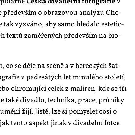
­pi­dár­ně
Čes­ká di­va­del­ní fo­to­gra­fie
v
ale pře­de­vším o ob­ra­zo­vou ana­lý­zu Cho­
o je tak vy­zvá­no, aby sa­mo hle­da­lo es­te­tic­
ních tex­tů za­mě­ře­ných pře­de­vším na bi­o­
, co se dě­je na scé­ně a v he­rec­kých šat­
a­fie z pa­de­sá­tých let mi­nu­lé­ho sto­le­tí,
ne­bo ohro­mu­jí­cí ce­lek z ma­lí­ren, kde se tři
ce ta­ké di­va­dlo, tech­ni­ka, prá­ce, prů­ni­ky
umě­ní ži­jí. Jis­tě, lze si po­mys­let co­si o
 jak ten­to aspekt ji­nak v di­va­del­ní fot­ce