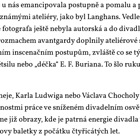
a se u nás eman­ci­po­va­la po­stup­ně a po­ma­lu 
i zná­mý­mi ate­li­é­ry, ja­ko byl Lan­ghans. Ve­d­l
le fo­to­gra­fa ješ­tě ne­by­la au­tor­ská a do di­va­d
roz­ma­chem avant­gar­dy do­pl­ni­ly ate­li­é­ro­v
v­ním in­sce­nač­ním po­stu­pům, zvláš­tě co se tý
i­lu ne­bo „déč­ka“ E. F. Bu­ri­a­na. To šlo ru­ku 
, Kar­la Ludwi­ga ne­bo Vác­la­va Cho­cho­ly ze č
ž­nost­mi prá­ce ve sní­že­ném di­va­del­ním osvě
­me již ob­ra­zy, kde je pa­tr­ná ener­gie di­va­dla
­vy ba­let­ky z po­čát­ku čty­ři­cá­tých let.