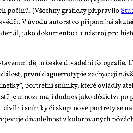
ních po­či­nů. (Všech­ny gra­fic­ky při­pra­vi­lo
Stu­
 svěd­čí. V úvo­du au­tor­stvo při­po­mí­ná sku­teč­
­ri­ál, ja­ko do­ku­men­ta­ci a ná­stroj pro his­to­
ve­ním dě­jin čes­ké di­va­del­ní fo­to­gra­fie. Uk
udá­lost, prv­ní da­guerro­ty­pie za­chy­cu­jí ná­v
i­net­ky“, por­trét­ní sním­ky, kte­ré ovládly ate
jis­tě je mno­zí ma­jí dodnes ja­ko dě­dic­tví po pr
 i ci­vil­ní sním­ky či sku­pi­no­vé por­tréty se n
pro­je­vu­je di­va­del­nost v ko­lo­ro­va­ných póz