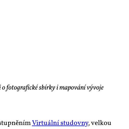
 o fotografické sbírky i mapování vývoje
í­stup­ně­ním
Vir­tu­ál­ní stu­dov­ny
, vel­kou