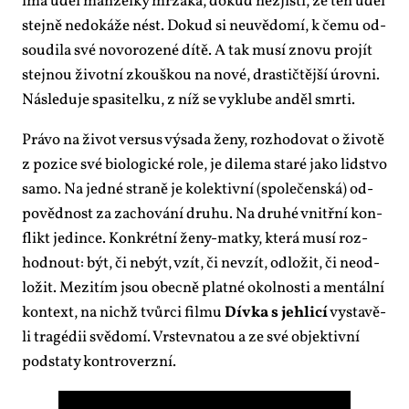
í­má úděl man­žel­ky mr­zá­ka, do­kud ne­zjis­tí, že ten úděl
stej­ně ne­do­ká­že nést. Do­kud si ne­u­vě­do­mí, k če­mu od­
sou­di­la své no­vo­ro­ze­né dí­tě. A tak mu­sí zno­vu pro­jít
stej­nou ži­vot­ní zkouš­kou na no­vé, dras­tič­těj­ší úrov­ni.
Ná­sle­du­je spa­si­tel­ku, z níž se vy­klu­be an­děl smr­ti.
Prá­vo na ži­vot ver­sus vý­sa­da že­ny, roz­ho­do­vat o ži­vo­tě
z po­zi­ce své bi­o­lo­gic­ké ro­le, je di­le­ma sta­ré ja­ko lid­stvo
sa­mo. Na jed­né stra­ně je ko­lek­tiv­ní (spo­le­čen­ská) od­
po­věd­nost za za­cho­vá­ní dru­hu. Na dru­hé vnitř­ní kon­
flikt je­din­ce. Kon­krét­ní že­ny-mat­ky, kte­rá mu­sí roz­
hod­nout: být, či ne­být, vzít, či ne­vzít, od­lo­žit, či ne­od­
lo­žit. Me­zi­tím jsou obec­ně plat­né okol­nos­ti a men­tál­ní
kon­text, na nichž tvůr­ci fil­mu
Dív­ka s jeh­li­cí
vy­sta­vě­
li tragé­dii svě­do­mí. Vrs­tev­na­tou a ze své ob­jek­tiv­ní
pod­sta­ty kon­tro­verz­ní.