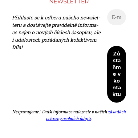
NEWS­LET­TER
Při­hlas­te se k od­bě­ru na­še­ho news­let­
te­ru a do­stá­vej­te pra­vi­del­ně in­for­ma­
ce nejen o no­vých čís­lech ča­so­pi­su, ale
i udá­los­tech po­řá­da­ných ko­lek­ti­vem
Dí­la!
Ne­spa­mu­je­me! Dal­ší in­for­ma­ce na­lez­ne­te v na­šich
zá­sa­dách
ochra­ny osob­ních úda­jů
.