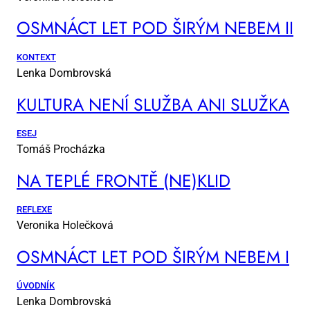
OSM­NÁCT LET POD ŠI­RÝM NE­BEM II
KONTEXT
Lenka Dombrovská
KUL­TU­RA NE­NÍ SLUŽ­BA ANI SLUŽ­KA
ESEJ
Tomáš Procházka
NA TEP­LÉ FRON­TĚ (NE)KLID
REFLEXE
Veronika Holečková
OSM­NÁCT LET POD ŠI­RÝM NE­BEM I
ÚVODNÍK
Lenka Dombrovská