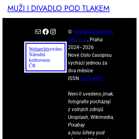
MUŽI I DI­VA­DLO POD TLA­KEM
E-mail
Facebook
Instagram
©
Umělecká skupina
Dílo, z. s.
, Praha
2024–2026
Webarchiv
ováno
Národní
Nové číslo časopisu
knihovnou
vychází jednou za
ČR
dva měsíce
ISSN
3029-6501
Není-li uvedeno jinak,
fotografie pocházejí
z volných zdrojů
Unsplash, Wikimedia,
Pixabay
a jsou šířeny pod