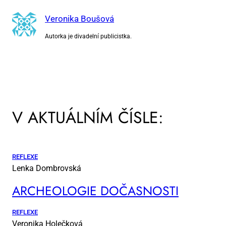
Veronika Boušová
Autorka je divadelní publicistka.
V AKTUÁLNÍM ČÍSLE:
REFLEXE
Lenka Dombrovská
AR­CHE­O­LO­GIE DO­ČAS­NOS­TI
REFLEXE
Veronika Holečková