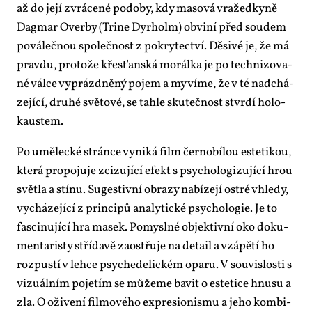
až do je­jí zvrá­ce­né po­do­by, kdy ma­so­vá vra­žed­ky­ně
Dag­mar Over­by (Tri­ne Dy­r­holm) ob­vi­ní před sou­dem
po­vá­leč­nou spo­leč­nost z po­kry­tec­tví. Dě­si­vé je, že má
prav­du, pro­to­že křes­ťan­ská mo­rál­ka je po tech­ni­zo­va­
né vál­ce vy­prázd­ně­ný po­jem a my ví­me, že v té nad­chá­
ze­jí­cí, dru­hé svě­to­vé, se ta­hle sku­teč­nost stvr­dí ho­lo­
kaus­tem.
Po umě­lec­ké strán­ce vy­ni­ká film čer­no­bí­lou es­te­ti­kou,
kte­rá pro­po­ju­je zci­zu­jí­cí efekt s psy­cho­lo­gi­zu­jí­cí hrou
svět­la a stí­nu. Su­ges­tiv­ní ob­ra­zy na­bí­ze­jí os­t­ré vhle­dy,
vy­chá­ze­jí­cí z prin­ci­pů ana­ly­tic­ké psy­cho­lo­gie. Je to
fas­ci­nu­jí­cí hra ma­sek. Po­my­sl­né ob­jek­tiv­ní oko do­ku­
men­ta­ris­ty stří­da­vě za­ost­řu­je na de­tail a vzá­pě­tí ho
roz­pus­tí v lehce psy­che­de­lic­kém opa­ru. V sou­vis­los­ti s
vi­zu­ál­ním po­je­tím se mů­že­me ba­vit o es­te­ti­ce hnu­su a
zla. O oži­ve­ní fil­mo­vé­ho ex­pre­si­o­nis­mu a je­ho kom­bi­