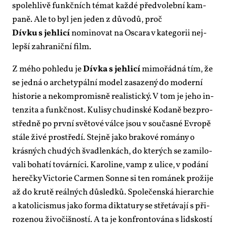
spo­leh­li­vě funkč­ních té­mat kaž­dé před­vo­leb­ní kam­
pa­ně. Ale to byl jen je­den z dů­vo­dů, proč
Dív­ku s jeh­li­cí
no­mi­no­vat na Os­ca­ra v ka­te­go­rii nej­
lep­ší za­hra­nič­ní film.
Z mé­ho po­hle­du je
Dív­ka s jeh­li­cí
mi­mo­řád­ná tím, že
se jed­ná o ar­che­ty­pál­ní mo­del za­sa­ze­ný do mo­der­ní
his­to­rie a ne­kom­pro­mis­ně re­a­lis­tic­ký. V tom je je­ho in­
ten­zi­ta a funkč­nost. Ku­li­sy chu­din­ské Ko­da­ně bez­pro­
střed­ně po prv­ní svě­to­vé vál­ce jsou v sou­čas­né Ev­ro­pě
stá­le ži­vé pro­stře­dí. Stej­ně ja­ko bra­ko­vé ro­má­ny o
krás­ných chudých šva­dlen­kách, do kte­rých se za­mi­lo­
va­li bo­ha­tí to­vár­ní­ci. Ka­ro­li­ne, vamp z uli­ce, v po­dá­ní
he­reč­ky Vic­to­rie Car­men Son­ne si ten ro­má­nek pro­ži­je
až do kru­tě re­ál­ných dů­sled­ků. Spo­le­čen­ská hi­e­rar­chie
a ka­to­li­cis­mus ja­ko for­ma dik­ta­tu­ry se stře­tá­va­jí s při­
ro­ze­nou ži­vo­čiš­nos­tí. A ta je kon­fron­to­vá­na s lid­skostí