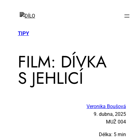
TIPY
FILM: DÍV­KA
S JEH­LI­CÍ
Veronika Boušová
9. dubna, 2025
MUŽ 004
Délka: 5 min