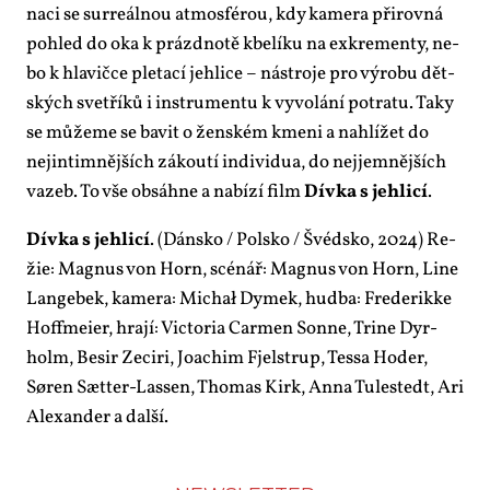
na­ci se surre­ál­nou at­mo­sfé­rou, kdy ka­me­ra při­rov­ná
po­hled do oka k prázd­no­tě kbe­lí­ku na ex­kre­men­ty, ne­
bo k hla­vič­ce ple­ta­cí jeh­li­ce – ná­stro­je pro vý­ro­bu dět­
ských sve­tří­ků i in­stru­men­tu k vy­vo­lá­ní po­tra­tu. Ta­ky
se mů­že­me se ba­vit o žen­ském kme­ni a na­hlí­žet do
nej­in­tim­něj­ších zá­kou­tí in­di­vi­dua, do nej­jem­něj­ších
va­zeb. To vše ob­sáh­ne a na­bí­zí film
Dív­ka s jeh­li­cí
.
Dív­ka s jeh­li­cí
. (Dán­sko / Pol­sko / Švéd­sko, 2024) Re­
žie: Mag­nus von Horn, scé­nář: Mag­nus von Horn, Li­ne
Lan­ge­bek, ka­me­ra: Mi­chał Dy­mek, hud­ba: Fre­de­rik­ke
Ho­f­f­me­ier, hra­jí: Vic­to­ria Car­men Son­ne, Tri­ne Dy­r­
holm, Be­sir Ze­ci­ri, Jo­a­chim Fjel­strup, Tessa Ho­der,
Søren Sæt­ter-Las­sen, Tho­mas Kirk, An­na Tu­les­tedt, Ari
Ale­xan­der a dal­ší.