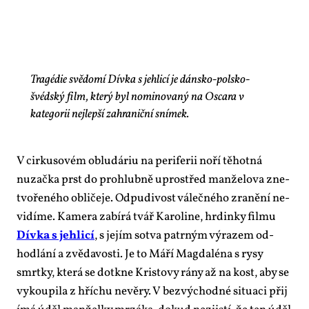
Tragédie svědomí Dívka s jehlicí je dánsko-polsko-
švédský film, který byl nominovaný na Oscara v
kategorii nejlepší zahraniční snímek.
V cir­ku­so­vém ob­ludáriu na pe­ri­fe­rii no­ří tě­hot­ná
nuzač­ka prst do pro­hlub­ně upro­střed man­že­lo­va zne­
tvo­ře­né­ho ob­li­če­je. Od­pu­di­vost vá­leč­né­ho zra­ně­ní ne­
vi­dí­me. Ka­me­ra za­bí­rá tvář Ka­ro­li­ne, hr­din­ky fil­mu
Dív­ka s jeh­li­cí
, s je­jím sotva pa­tr­ným vý­ra­zem od­
hod­lá­ní a zvě­da­vos­ti. Je to Má­ří Mag­da­lé­na s ry­sy
smrt­ky, kte­rá se do­tkne Kris­to­vy rá­ny až na kost, aby se
vy­kou­pi­la z hří­chu ne­vě­ry. V bez­vý­chod­né si­tu­a­ci při­j