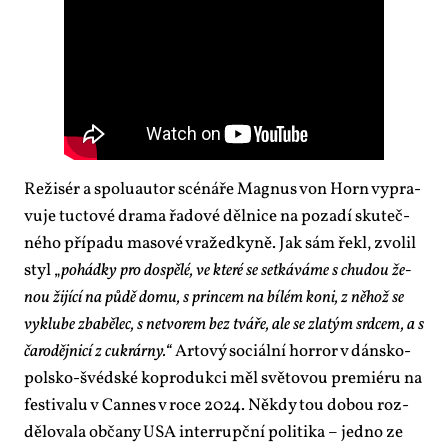
Re­ži­sér a spo­lu­au­tor scé­ná­ře Mag­nus von Horn vy­pra­
vu­je tuc­to­vé dra­ma řa­do­vé děl­ni­ce na po­za­dí sku­teč­
né­ho pří­pa­du ma­so­vé vra­žed­ky­ně. Jak sám ře­kl, zvo­lil
styl „
po­hád­ky pro do­spě­lé, ve kte­ré se se­tká­vá­me s chu­dou že­
nou ži­jí­cí na pů­dě do­mu, s prin­cem na bí­lém ko­ni, z ně­hož se
vy­klu­be zba­bě­lec, s ne­tvo­rem bez tvá­ře, ale se zla­tým srd­cem, a s
ča­ro­děj­ni­cí z cuk­rár­ny.“
Ar­to­vý so­ci­ál­ní horror v dán­sko-
pol­sko-švéd­ské ko­pro­duk­ci měl svě­to­vou pre­mi­é­ru na
fes­ti­va­lu v Can­nes v ro­ce 2024. Ně­kdy tou do­bou roz­
dě­lo­va­la ob­ča­ny USA in­terrupč­ní po­li­ti­ka – jed­no ze