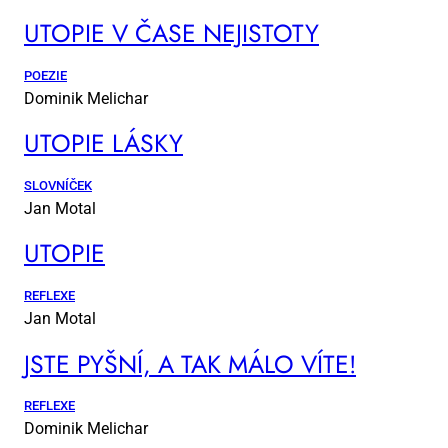
UTO­PIE V ČA­SE NE­JIS­TO­TY
POEZIE
Dominik Melichar
UTO­PIE LÁS­KY
SLOVNÍČEK
Jan Motal
UTO­PIE
REFLEXE
Jan Motal
JSTE PYŠ­NÍ, A TAK MÁ­LO VÍ­TE!
REFLEXE
Dominik Melichar