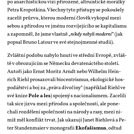
po anar­chis­tic­kou vi­zi při­ro­ze­né, al­tru­is­tic­ké mo­rál­ky
Pet­ra Kro­po­tki­na. Všech­ny ty­to pří­stu­py se po­kou­še­ly
za­ce­lit prů­r­vu, kte­rou mo­der­ní člo­věk vy­ko­pal me­zi
se­bou a pří­ro­dou ve jmé­nu roz­ví­je­jí­cí­ho se ka­pi­ta­lis­mu
a za­po­mněl, že jsme vlast­ně „
ni­kdy ne­by­li mo­der­ní“
(jak
po­psal Bru­no La­tour ve své stej­no­jmen­né stu­dii).
Zvlášt­ní po­do­bu na­by­lo hnu­tí ve střed­ní Ev­ro­pě, zvláš­
tě v ob­ro­zu­jí­cím se Ně­mec­ku de­va­te­nác­té­ho sto­le­tí.
Au­to­ři ja­ko Ernst Mo­ri­tz Arn­dt ne­bo Wilhelm He­in­
rich Riehl pro­sa­zo­va­li bi­o­cen­t­ris­mus, eko­lo­gic­ké hos­
po­dář­ství a boj za „prá­va di­vo­či­ny“ (na­pří­klad Riehl ve
své kni­ze
Po­le a les
) spo­je­ný s na­ci­o­na­lis­mem. Za­ce­li­li
tak si­ce jizvu me­zi pří­ro­dou a spo­leč­nos­tí, ale po­ne­
cha­li roz­dě­le­ní spo­leč­nos­ti na ná­ro­dy a ra­sy, me­zi ni­
miž měl kon­flikt tr­vat. Jak uka­zu­jí Ja­net Bieh­lo­vá a Pe­
ter Stan­de­n­maier v mo­no­gra­fii
Eko­fa­šis­mus
, od­tud