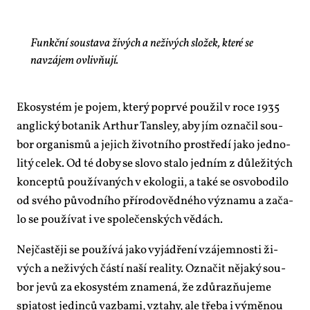
Funkční soustava živých a neživých složek, které se
navzájem ovlivňují.
Eko­sys­tém je po­jem, kte­rý po­pr­vé po­u­žil v ro­ce 1935
an­g­lic­ký bo­ta­nik Arthur Tansley, aby jím ozna­čil sou­
bor or­ga­nis­mů a je­jich ži­vot­ní­ho pro­stře­dí ja­ko jed­no­
li­tý ce­lek. Od té do­by se slo­vo sta­lo jed­ním z dů­le­ži­tých
kon­cep­tů po­u­ží­va­ných v eko­lo­gii, a ta­ké se osvo­bo­di­lo
od své­ho pů­vod­ní­ho pří­ro­do­věd­né­ho vý­zna­mu a za­ča­
lo se po­u­ží­vat i ve spo­le­čen­ských vě­dách.
Nej­čas­tě­ji se po­u­ží­vá ja­ko vy­já­d­ře­ní vzá­jem­nos­ti ži­
vých a ne­ži­vých čás­tí na­ší re­a­li­ty. Ozna­čit ně­ja­ký sou­
bor je­vů za eko­sys­tém zna­me­ná, že zdů­raz­ňu­je­me
spja­tost je­din­ců vazba­mi, vzta­hy, ale tře­ba i vý­mě­nou