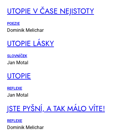
UTO­PIE V ČA­SE NE­JIS­TO­TY
POEZIE
Dominik Melichar
UTO­PIE LÁS­KY
SLOVNÍČEK
Jan Motal
UTO­PIE
REFLEXE
Jan Motal
JSTE PYŠ­NÍ, A TAK MÁ­LO VÍ­TE!
REFLEXE
Dominik Melichar