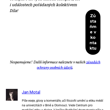
i udá­los­tech po­řá­da­ných ko­lek­ti­vem
Dí­la!
Ne­spa­mu­je­me! Dal­ší in­for­ma­ce na­lez­ne­te v na­šich
zá­sa­dách
ochra­ny osob­ních úda­jů
.
Jan Motal
Píše eseje, glosy a komentáře, učí filozofii umění a etiku médií
na univerzitách v Brně a Olomouci. Vede Centrum pro