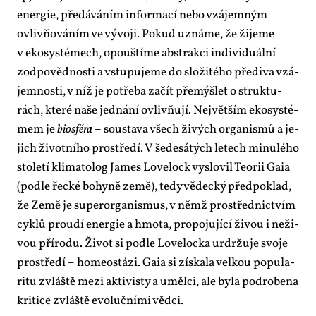
ener­gie, pře­dá­vá­ním in­for­ma­cí ne­bo vzá­jem­ným
ovliv­ňo­vá­ním ve vý­vo­ji. Po­kud uzná­me, že ži­je­me
v eko­sys­té­mech, opouš­tí­me abs­trak­ci in­di­vi­du­ál­ní
zod­po­věd­nos­ti a vstu­pu­je­me do slo­ži­té­ho pře­di­va vzá­
jem­nos­ti, v níž je po­tře­ba za­čít pře­mýš­let o struk­tu­
rách, kte­ré na­še jed­ná­ní ovliv­ňu­jí. Nej­vět­ším eko­sys­té­
mem je
bi­o­sfé­ra
– sou­sta­va všech ži­vých or­ga­nis­mů a je­
jich ži­vot­ní­ho pro­stře­dí. V še­de­sá­tých le­tech mi­nu­lé­ho
sto­le­tí kli­ma­to­log Ja­mes Lo­ve­lock vy­slo­vil Te­o­rii Gaia
(pod­le řec­ké bo­hy­ně ze­mě), te­dy vě­dec­ký před­po­klad,
že Ze­mě je su­per­or­ga­nis­mus, v němž pro­střed­nic­tvím
cyk­lů prou­dí ener­gie a hmo­ta, pro­po­ju­jí­cí ži­vou i ne­ži­
vou pří­ro­du. Ži­vot si pod­le Lo­ve­loc­ka ur­dr­žu­je svo­je
pro­stře­dí – ho­me­ostá­zi. Gaia si zís­ka­la vel­kou po­pu­la­
ri­tu zvláš­tě me­zi ak­ti­vis­ty a uměl­ci, ale by­la podro­be­na
kri­ti­ce zvláš­tě evo­luč­ní­mi věd­ci.