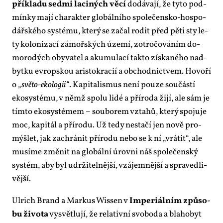
pří­kla­du sed­mi la­ci­ných vě­cí
do­dá­va­jí, že ty­to pod­
mín­ky ma­jí cha­rak­ter glo­bál­ní­ho spo­le­čen­sko-hos­po­
dář­ské­ho sys­té­mu, kte­rý se za­čal ro­dit před pě­ti sty le­
ty ko­lo­ni­za­cí zá­moř­ských úze­mí, zot­ro­čo­vá­ním do­
mo­ro­dých oby­va­tel a aku­mu­la­cí tak­to zís­ka­né­ho nad­
byt­ku ev­rop­skou aris­to­kra­cií a ob­chod­nic­tvem. Ho­vo­ří
o „
svě­to-eko­lo­gii“
. Ka­pi­ta­lis­mus ne­ní pou­ze sou­čás­tí
eko­sys­té­mu, v němž spo­lu li­dé a pří­ro­da ži­jí, ale sám je
tím­to eko­sys­té­mem – sou­bo­rem vzta­hů, kte­rý spo­ju­je
moc, ka­pi­tál a pří­ro­du. Už te­dy ne­sta­čí jen no­vě pro­
mýš­let, jak za­chrá­nit pří­ro­du ne­bo se k ní „vrá­tit“, ale
mu­sí­me změ­nit na glo­bál­ní úrov­ni náš spo­le­čen­ský
sys­tém, aby byl udr­ži­tel­něj­ší, vzá­jem­něj­ší a spra­ved­li­
věj­ší.
Ul­rich Brand a Mar­kus Wis­sen v
Im­pe­ri­ál­ním způ­so­
bu ži­vo­ta
vy­svět­lu­jí, že re­la­tiv­ní svo­bo­da a bla­hobyt