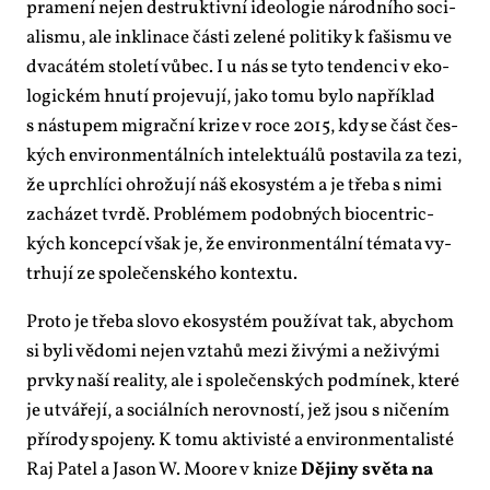
pra­me­ní nejen de­struk­tiv­ní ide­o­lo­gie ná­rod­ní­ho so­ci­
a­lis­mu, ale in­kli­na­ce čás­ti ze­le­né po­li­ti­ky k fa­šis­mu ve
dva­cá­tém sto­le­tí vů­bec. I u nás se ty­to ten­den­ci v eko­
lo­gic­kém hnu­tí pro­je­vu­jí, ja­ko to­mu by­lo na­pří­klad
s ná­stu­pem mi­grač­ní kri­ze v ro­ce 2015, kdy se část čes­
kých en­vi­ron­men­tál­ních in­te­lek­tu­á­lů po­sta­vi­la za te­zi,
že uprchlí­ci ohro­žu­jí náš eko­sys­tém a je tře­ba s ni­mi
za­chá­zet tvr­dě. Pro­blé­mem po­dob­ných bi­o­cen­t­ric­
kých kon­cep­cí však je, že en­vi­ron­men­tál­ní té­ma­ta vy­
tr­hu­jí ze spo­le­čen­ské­ho kon­tex­tu.
Pro­to je tře­ba slo­vo eko­sys­tém po­u­ží­vat tak, abychom
si by­li vě­do­mi nejen vzta­hů me­zi ži­vý­mi a ne­ži­vý­mi
prv­ky na­ší re­a­li­ty, ale i spo­le­čen­ských pod­mí­nek, kte­ré
je utvá­ře­jí, a so­ci­ál­ních ne­rov­nos­tí, jež jsou s ni­če­ním
pří­ro­dy spo­je­ny. K to­mu ak­ti­vis­té a en­vi­ron­men­ta­lis­té
Raj Pa­tel a Ja­son W. Mo­o­re v kni­ze
Dě­ji­ny svě­ta na