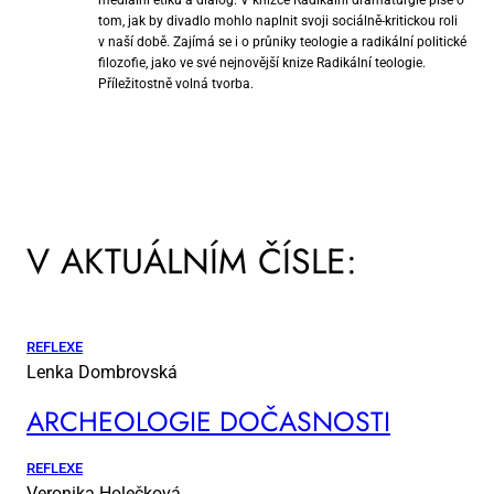
mediální etiku a dialog. V knížce Radikální dramaturgie píše o
tom, jak by divadlo mohlo naplnit svoji sociálně-kritickou roli
v naší době. Zajímá se i o průniky teologie a radikální politické
filozofie, jako ve své nejnovější knize Radikální teologie.
Příležitostně volná tvorba.
V AKTUÁLNÍM ČÍSLE:
REFLEXE
Lenka Dombrovská
AR­CHE­O­LO­GIE DO­ČAS­NOS­TI
REFLEXE
Veronika Holečková