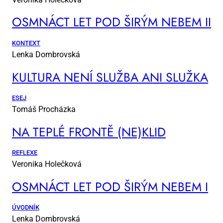
OSM­NÁCT LET POD ŠI­RÝM NE­BEM II
KONTEXT
Lenka Dombrovská
KUL­TU­RA NE­NÍ SLUŽ­BA ANI SLUŽ­KA
ESEJ
Tomáš Procházka
NA TEP­LÉ FRON­TĚ (NE)KLID
REFLEXE
Veronika Holečková
OSM­NÁCT LET POD ŠI­RÝM NE­BEM I
ÚVODNÍK
Lenka Dombrovská