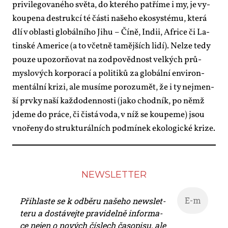
pri­vi­le­go­va­né­ho svě­ta, do kte­ré­ho pa­t­ří­me i my, je vy­
kou­pe­na de­struk­cí té čás­ti na­še­ho eko­sys­té­mu, kte­rá
dlí v ob­las­ti glo­bál­ní­ho Ji­hu – Čí­ně, In­dii, Af­ri­ce či La­
tin­ské Ame­ri­ce (a to včet­ně ta­měj­ších li­dí). Nelze te­dy
pou­ze upo­zor­ňo­vat na zod­po­věd­nost vel­kých prů­
mys­lo­vých kor­po­ra­cí a po­li­ti­ků za glo­bál­ní en­vi­ron­
men­tál­ní kri­zi, ale mu­sí­me po­ro­zu­mět, že i ty nejmen­
ší prv­ky na­ší kaž­do­den­nos­ti (ja­ko chod­ník, po němž
jde­me do prá­ce, či čis­tá vo­da, v níž se kou­pe­me) jsou
vno­ře­ny do struk­tu­rál­ních pod­mí­nek eko­lo­gic­ké kri­ze.
NEWS­LET­TER
Při­hlas­te se k od­bě­ru na­še­ho news­let­
te­ru a do­stá­vej­te pra­vi­del­ně in­for­ma­
ce nejen o no­vých čís­lech ča­so­pi­su, ale