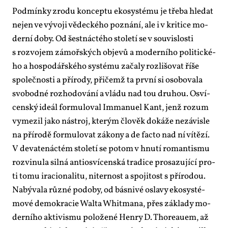
Pod­mín­ky zro­du kon­cep­tu eko­sys­té­mu je tře­ba hle­dat
nejen ve vý­vo­ji vě­dec­ké­ho po­zná­ní, ale i v kri­ti­ce mo­
der­ní do­by. Od šest­nác­té­ho sto­le­tí se v sou­vis­los­ti
s roz­vo­jem zá­moř­ských ob­je­vů a mo­der­ní­ho po­li­tic­ké­
ho a hos­po­dář­ské­ho sys­té­mu za­ča­ly roz­li­šo­vat ří­še
spo­leč­nos­ti a pří­ro­dy, při­čemž ta prv­ní si oso­bo­va­la
svo­bod­né roz­ho­do­vá­ní a vlá­du nad tou dru­hou. Osví­
cen­ský ide­ál for­mu­lo­val Im­ma­nu­el Kant, jenž ro­zum
vy­me­zil ja­ko ná­stroj, kte­rým člo­věk do­ká­že ne­zá­vis­le
na pří­ro­dě for­mu­lo­vat zá­ko­ny a de fac­to nad ní ví­tě­zí.
V de­va­te­nác­tém sto­le­tí se po­tom v hnu­tí ro­man­tis­mu
roz­vi­nu­la sil­ná an­ti­osví­cen­ská tra­di­ce pro­sa­zu­jí­cí pro­
ti to­mu ira­ci­o­na­li­tu, niter­nost a spo­ji­tost s pří­ro­dou.
Na­bý­va­la růz­né po­do­by, od bás­ni­vé osla­vy eko­sys­té­
mo­vé de­mo­kra­cie Wal­ta Whitma­na, přes zá­kla­dy mo­
der­ní­ho ak­ti­vis­mu po­lo­že­né He­n­ry D. Tho­reau­em, až