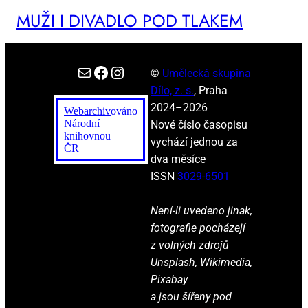
MUŽI I DI­VA­DLO POD TLA­KEM
E-mail
Facebook
Instagram
©
Umělecká skupina
Dílo, z. s.
, Praha
2024–2026
Webarchiv
ováno
Národní
Nové číslo časopisu
knihovnou
vychází jednou za
ČR
dva měsíce
ISSN
3029-6501
Není-li uvedeno jinak,
fotografie pocházejí
z volných zdrojů
Unsplash, Wikimedia,
Pixabay
a jsou šířeny pod