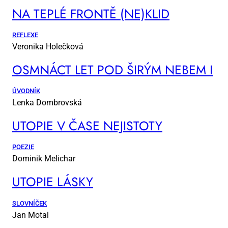
NA TEP­LÉ FRON­TĚ (NE)KLID
REFLEXE
Veronika Holečková
OSM­NÁCT LET POD ŠI­RÝM NE­BEM I
ÚVODNÍK
Lenka Dombrovská
UTO­PIE V ČA­SE NE­JIS­TO­TY
POEZIE
Dominik Melichar
UTO­PIE LÁS­KY
SLOVNÍČEK
Jan Motal