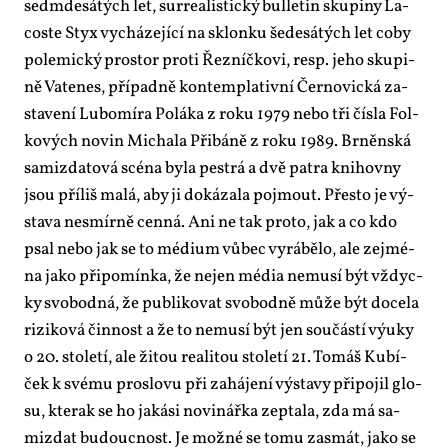
se­dm­de­sá­tých let, surre­a­lis­tic­ký bulle­tin sku­pi­ny La­
cos­te Styx vy­chá­ze­jí­cí na sklon­ku še­de­sá­tých let co­by
po­le­mic­ký pro­stor pro­ti Řez­níč­ko­vi, resp. je­ho sku­pi­
ně Va­te­nes, pří­pad­ně kon­tem­pla­tiv­ní Čer­no­vic­ká za­
sta­ve­ní Lu­bo­mí­ra Po­lá­ka z roku 1979 ne­bo tři čís­la Fol­
ko­vých no­vin Mi­cha­la Při­bá­ně z roku 1989. Br­něn­ská
sa­mizda­to­vá scé­na by­la pes­t­rá a dvě pa­t­ra knihov­ny
jsou pří­liš ma­lá, aby ji do­ká­za­la po­jmout. Přes­to je vý­
sta­va ne­smír­ně cen­ná. Ani ne tak pro­to, jak a co kdo
psal ne­bo jak se to mé­di­um vů­bec vy­rá­bě­lo, ale zejmé­
na ja­ko při­po­mín­ka, že nejen mé­dia ne­mu­sí být vždyc­
ky svo­bod­ná, že pu­b­li­ko­vat svo­bod­ně mů­že být do­ce­la
ri­zi­ko­vá čin­nost a že to ne­mu­sí být jen sou­čás­tí vý­u­ky
o 20. sto­le­tí, ale ži­tou re­a­li­tou sto­le­tí 21. To­máš Kubí­
ček k své­mu pro­slo­vu při za­há­je­ní vý­sta­vy při­po­jil glo­
su, kterak se ho ja­ká­si no­vi­nář­ka ze­pta­la, zda má sa­
mizdat bu­douc­nost. Je mož­né se to­mu za­smát, ja­ko se