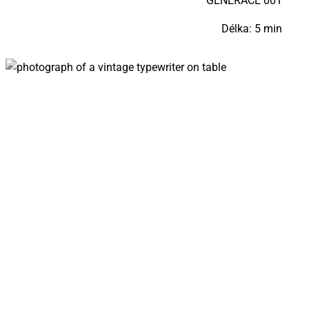
GE­NE­RA­CE 001
Délka: 5 min