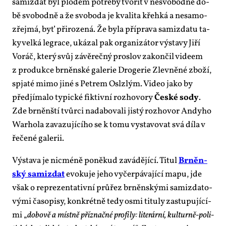
sa­mizdat byl plo­dem po­tře­by tvo­řit v ne­svo­bod­né do­
bě svo­bod­ně a že svo­bo­da je kva­li­ta křeh­ká a ne­sa­mo­
zřej­má, byť při­ro­ze­ná. Že by­la pří­pra­va sa­mizda­tu ta­
ky vel­ká legra­ce, uká­zal pak or­ga­ni­zá­tor vý­sta­vy Ji­ří
Vo­ráč, kte­rý svůj zá­vě­reč­ný pro­slov za­kon­čil vi­deem
z pro­duk­ce br­něn­ské ga­le­rie Dro­ge­rie Zlev­ně­né zbo­ží,
spja­té mi­mo ji­né s Pe­trem Oslz­lým. Vi­deo ja­ko by
před­jí­ma­lo ty­pic­ké fik­tiv­ní roz­ho­vo­ry
Čes­ké so­dy
.
Zde br­něn­ští tvůr­ci na­da­bo­va­li jis­tý roz­ho­vor An­dy­ho
War­ho­la za­va­zu­jí­cí­ho se k to­mu vy­sta­vo­vat svá dí­la v
ře­če­né ga­le­rii.
Vý­sta­va je nicmé­ně po­ně­kud za­vá­dě­jí­cí. Ti­tul
Br­něn­
ský sa­mizdat
evo­ku­je je­ho vy­čer­pá­va­jí­cí ma­pu, jde
však o re­pre­zen­ta­tiv­ní prů­řez br­něn­ský­mi sa­mizda­to­
vý­mi ča­so­pi­sy, kon­krét­ně te­dy os­mi ti­tu­ly za­stu­pu­jí­cí­
mi „
do­bo­vě a míst­ně pří­znač­né pro­fi­ly: li­te­rár­ní, kul­tur­ně-po­li­