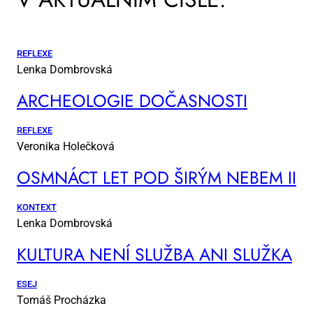
REFLEXE
Lenka Dombrovská
AR­CHE­O­LO­GIE DO­ČAS­NOS­TI
REFLEXE
Veronika Holečková
OSM­NÁCT LET POD ŠI­RÝM NE­BEM II
KONTEXT
Lenka Dombrovská
KUL­TU­RA NE­NÍ SLUŽ­BA ANI SLUŽ­KA
ESEJ
Tomáš Procházka