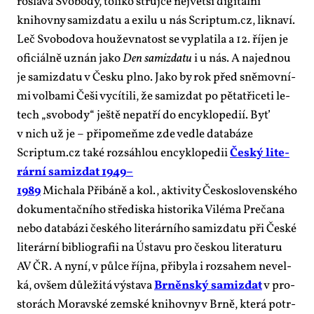
rosla­va Svo­bo­dy, to­li­ko strůj­ce nej­vět­ší di­gi­tál­ní
knihov­ny sa­mizda­tu a exi­lu u nás Scriptum.cz, lik­na­ví.
Leč Svo­bo­do­va hou­žev­na­tost se vy­pla­ti­la a 12. ří­jen je
ofi­ci­ál­ně uznán ja­ko
Den sa­mizda­tu
i u nás. A na­jed­nou
je sa­mizda­tu v Čes­ku pl­no. Ja­ko by rok před sně­mov­ní­
mi vol­ba­mi Če­ši vy­cí­ti­li, že sa­mizdat po pět­a­tři­ce­ti le­
tech „svo­bo­dy“ ješ­tě ne­pat­ří do en­cy­klo­pe­dií. Byť
v nich už je – při­po­meň­me zde ve­d­le da­ta­bá­ze
Scriptum.cz ta­ké roz­sáh­lou en­cy­klo­pe­dii
Čes­ký li­te­
rár­ní sa­mizdat 1949–
1989
Mi­cha­la Při­bá­ně a kol., ak­ti­vi­ty Čes­ko­slo­ven­ské­ho
do­ku­men­tač­ní­ho stře­dis­ka his­to­ri­ka Vi­lé­ma Pre­ča­na
ne­bo da­ta­bá­zi čes­ké­ho li­te­rár­ní­ho sa­mizda­tu při Čes­ké
li­te­rár­ní bib­li­o­gra­fii na Ústa­vu pro čes­kou li­te­ra­tu­ru
AV ČR. A ny­ní, v půl­ce říj­na, při­by­la i roz­sa­hem ne­vel­
ká, ovšem dů­le­ži­tá vý­sta­va
Br­něn­ský sa­mizdat
v pro­
sto­rách Mo­rav­ské zem­ské knihov­ny v Br­ně, kte­rá po­tr­