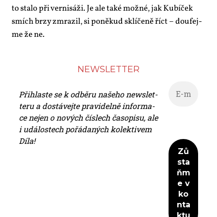
to sta­lo při ver­ni­sá­ži. Je ale ta­ké mož­né, jak Kubí­ček
smích br­zy zmra­zil, si po­ně­kud sklí­če­ně říct – dou­fej­
me že ne.
NEWS­LET­TER
Při­hlas­te se k od­bě­ru na­še­ho news­let­
te­ru a do­stá­vej­te pra­vi­del­ně in­for­ma­
ce nejen o no­vých čís­lech ča­so­pi­su, ale
i udá­los­tech po­řá­da­ných ko­lek­ti­vem
Dí­la!