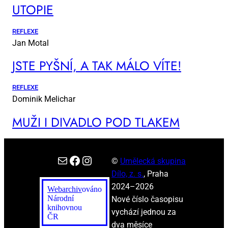
UTO­PIE
REFLEXE
Jan Motal
JSTE PYŠ­NÍ, A TAK MÁ­LO VÍ­TE!
REFLEXE
Dominik Melichar
MUŽI I DI­VA­DLO POD TLA­KEM
E-mail
Facebook
Instagram
©
Umělecká skupina
Dílo, z. s.
, Praha
2024–2026
Webarchiv
ováno
Národní
Nové číslo časopisu
knihovnou
vychází jednou za
ČR
dva měsíce