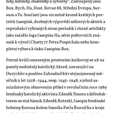
tic­ký, ka­to­lic­ký, stu­dent­ský a vý­tvar­ný
“. Za­stou­pe­ny jsou
Box, Bych, Ha, Host, Re­vue 88, Střed­ní Ev­ro­pa, Sur­
sum a To. Sou­čás­tí jsou nicmé­ně kro­mě krát­kých por­
trétů ča­so­pi­sů, drob­ných vý­po­vě­dí ně­kte­rých ak­té­rů a
re­pro­duk­cí vy­bra­ných stran pe­ri­o­dik i růz­né ar­te­fak­ty
ja­ko ra­zi­dlo lo­ga ča­so­pi­su Ha, sé­rie poš­tov­ních zná­
mek k vý­ro­čí Char­ty 77 Pet­ra Po­spí­cha­la ne­bo kom­
plet­ní vý­ba­va k tis­ku ča­so­pi­su Box.
Pa­tr­ně kvů­li ome­ze­ným pro­sto­rám knihov­ny se už na
pa­ne­ly ne­do­sta­ly ka­to­lic­ký Akord, na­va­zu­jí­cí na
Durych­ův a po­slé­ze Za­hrad­níč­kův stej­no­jmen­ný mě­
síč­ník z let 1928–1944, resp. 1945–1948, s je­hož sa­
mizda­to­vým ob­no­ve­ním při­šel v re­vo­luč­ním ro­ce 1989
br­něn­ský ka­to­lic­ký ak­ti­vis­ta Zde­něk Te­no­ra a šéf­re­dak­
to­rem se stal bás­ník Zde­něk Ro­tre­kl, ča­so­pis br­něn­ské
bo­hémy Ko­ru­na ko­lem bás­ní­ka Pav­la Řez­níč­ka z kra­je