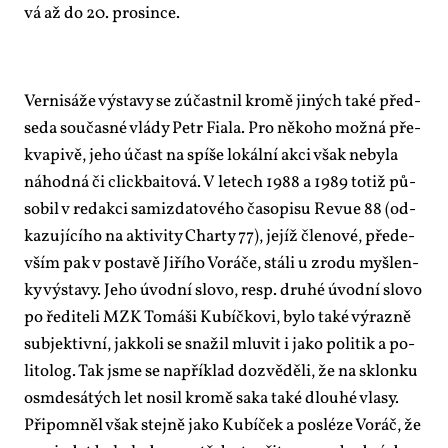
vá až do 20. pro­sin­ce.
Ver­ni­sá­že vý­sta­vy se zú­čast­nil kro­mě ji­ných ta­ké před­
se­da sou­čas­né vlá­dy Pe­tr Fi­a­la. Pro ně­ko­ho mož­ná pře­
kva­pi­vě, je­ho účast na spí­še lo­kál­ní ak­ci však ne­by­la
ná­hod­ná či clic­kbai­to­vá. V le­tech 1988 a 1989 totiž pů­
so­bil v re­dak­ci sa­mizda­to­vé­ho ča­so­pi­su Re­vue 88 (od­
ka­zu­jí­cí­ho na ak­ti­vi­ty Char­ty 77), je­jíž čle­no­vé, pře­de­
vším pak v po­sta­vě Ji­ří­ho Vo­rá­če, stá­li u zro­du myš­len­
ky vý­sta­vy. Je­ho úvod­ní slo­vo, resp. dru­hé úvod­ní slo­vo
po ře­di­te­li MZK To­máši Kubíč­ko­vi, by­lo ta­ké vý­raz­ně
sub­jek­tiv­ní, jak­ko­li se sna­žil mlu­vit i ja­ko po­li­tik a po­
li­to­log. Tak jsme se na­pří­klad do­zvě­dě­li, že na sklon­ku
osm­de­sá­tých let no­sil kro­mě saka ta­ké dlou­hé vla­sy.
Při­po­mněl však stej­ně ja­ko Kubí­ček a po­slé­ze Vo­ráč, že