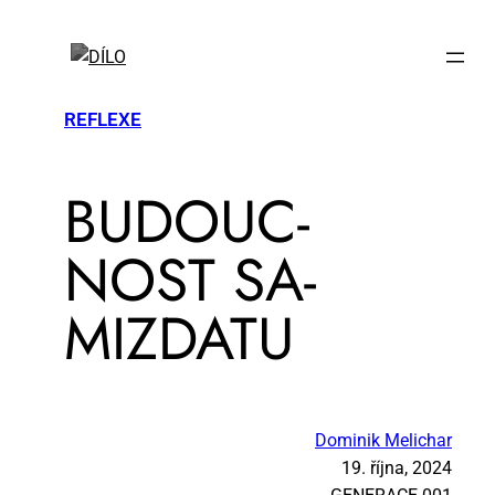
REFLEXE
BU­DOUC­
NOST SA­
MIZDA­TU
Dominik Melichar
19. října, 2024