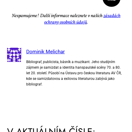
Ne­spa­mu­je­me! Dal­ší in­for­ma­ce na­lez­ne­te v na­šich
zá­sa­dách
ochra­ny osob­ních úda­jů
.
Dominik Melichar
Bibliograf, publicista, básník a muzikant. Jeho studijním
zájmem je samizdat a identita hanspaulské scény 70. a 80.
let 20. století. Působí na Ústavu pro českou literaturu AV ČR,
kde se samizdatovou a exilovou literaturou zabývá jako
bibliograf.
V AKTUÁLNÍM ČÍSLE: