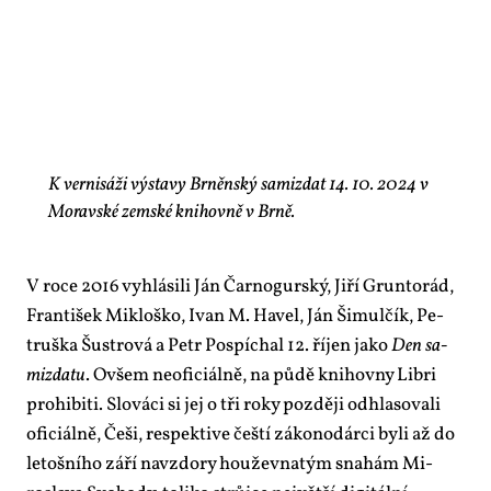
K vernisáži výstavy Brněnský samizdat 14. 10. 2024 v
Moravské zemské knihovně v Brně.
V ro­ce 2016 vy­hlá­si­li Ján Čar­no­gur­ský, Ji­ří Grun­to­rád,
Fran­ti­šek Mikloško, Ivan M. Ha­vel, Ján Ši­mul­čík, Pe­
truš­ka Šustro­vá a Pe­tr Po­spí­chal 12. ří­jen ja­ko
Den sa­
mizda­tu
. Ovšem ne­o­fi­ci­ál­ně, na pů­dě knihov­ny Lib­ri
pro­hi­bi­ti. Slo­vá­ci si jej o tři roky poz­dě­ji od­hla­so­va­li
ofi­ci­ál­ně, Če­ši, re­spek­ti­ve čeští zá­ko­no­dár­ci by­li až do
le­toš­ní­ho zá­ří na­vzdo­ry hou­žev­na­tým sna­hám Mi­