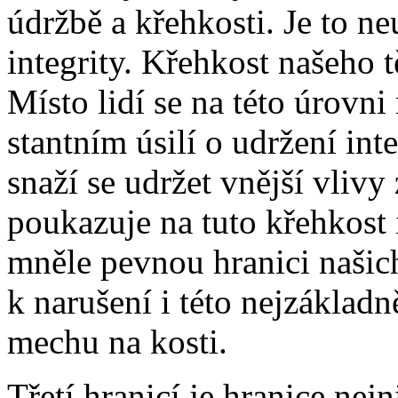
údrž­bě a křeh­kos­ti. Je to ne­u
in­te­gri­ty. Křeh­kost na­še­ho tě
Mís­to li­dí se na té­to úrov­n
stant­ním úsi­lí o udr­že­ní in­te­g
sna­ží se udr­žet vněj­ší vli­vy 
po­u­ka­zu­je na tu­to křeh­kost 
mně­le pev­nou hra­ni­ci na­šic
k na­ru­še­ní i té­to nej­zá­klad­n
me­chu na kos­ti.
Tře­tí hra­ni­cí je hra­ni­ce nej­n