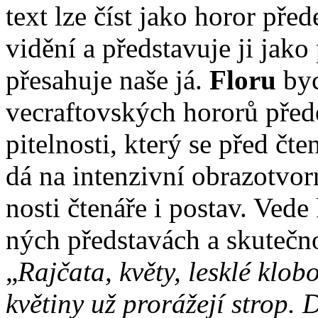
text lze číst ja­ko ho­ror pře­de
vi­dě­ní a před­sta­vu­je ji ja­k
pře­sa­hu­je na­še já.
Flo­ru
byc
vecraf­tov­ských ho­ro­rů pře­d
pi­tel­nos­ti, kte­rý se před čte­
dá na in­ten­ziv­ní ob­ra­zo­tvor
nos­ti čte­ná­ře i po­stav. Ve­de 
ných před­sta­vách a sku­teč­no
„
Raj­ča­ta, kvě­ty, lesk­lé klo­bo
kvě­ti­ny už pro­rá­že­jí strop. D