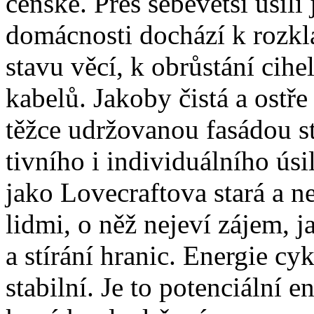
čen­ské. Přes se­be­vět­ší úsi­lí 
do­mác­nos­ti do­chá­zí k roz­kla
sta­vu vě­cí, k ob­růs­tá­ní ci­he
ka­be­lů. Ja­ko­by čis­tá a ostře 
těž­ce udr­žo­va­nou fa­sádou sto
tiv­ní­ho i in­di­vi­du­ál­ní­ho ús
ja­ko Lo­vecraf­to­va sta­rá a ne
lid­mi, o něž neje­ví zá­jem, ja­
a stí­rá­ní hra­nic. Ener­gie cyk­l
sta­bil­ní. Je to po­ten­ci­ál­ní 