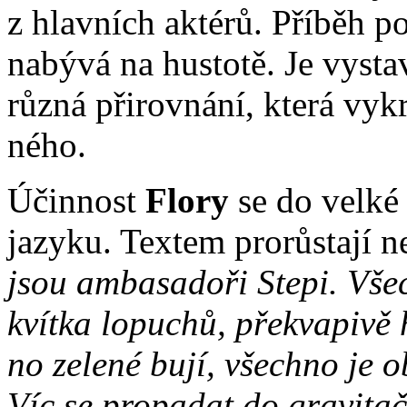
z hlav­ních ak­té­rů. Pří­běh po
na­bý­vá na hus­to­tě. Je vy­sta­
různá při­rov­ná­ní, kte­rá vy­kre
né­ho.
Účin­nost
Flo­ry
se do vel­ké m
ja­zy­ku. Tex­tem pro­růs­ta­jí ne
jsou am­ba­sa­do­ři Ste­pi. Vše
kvít­ka lo­pu­chů, pře­kva­pi­vě
no ze­le­né bu­jí, všech­no je ob
Víc se pro­pa­dat do gra­vi­tač­