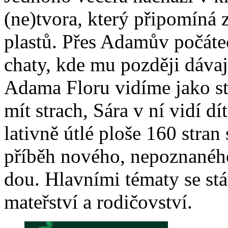
(ne)tvora, kte­rý při­po­mí­ná 
plas­tů. Přes Ada­mův po­čá­te
cha­ty, kde mu poz­dě­ji dá­va­
Ada­ma Flo­ru vi­dí­me ja­ko s
mít strach, Sá­ra v ní vi­dí dí­
la­tiv­ně út­lé plo­še 160 stran
pří­běh no­vé­ho, ne­po­zna­né­h
dou. Hlav­ní­mi té­ma­ty se stá­
ma­teř­ství a ro­di­čov­ství.