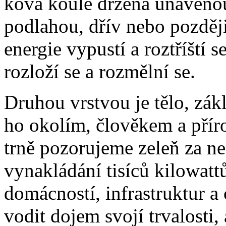
ko­vá kou­le dr­že­ná una­ve­n
pod­la­hou, dřív ne­bo poz­dě­ji,
ener­gie vy­pus­tí a roz­tříští 
roz­lo­ží se a roz­měl­ní se.
Dru­hou vrst­vou je tě­lo, zá­kl
ho oko­lím, člo­vě­kem a pří­ro­
tr­ně po­zo­ru­je­me ze­leň za ne
vy­na­klá­dá­ní ti­sí­ců ki­lowat
do­mác­nos­tí, in­frastruk­tur a ci
vo­dit do­jem svo­jí tr­va­los­ti