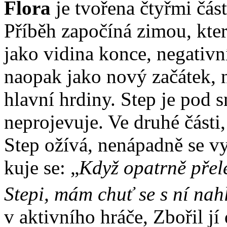
Flo­ra
je tvo­ře­na čtyř­mi část
Pří­běh za­po­čí­ná zi­mou, kte­
ja­ko vi­di­na kon­ce, ne­ga­tiv­
na­o­pak ja­ko no­vý za­čá­tek, n
hlav­ní hr­di­ny. Step je pod s
ne­pro­je­vu­je. Ve dru­hé čás­ti
Step oží­vá, ne­ná­pad­ně se vy­
ku­je se: „
Když opa­tr­ně pře­lé
Ste­pi, mám chuť se s ní na­h
v ak­tiv­ní­ho hrá­če, Zbo­řil j