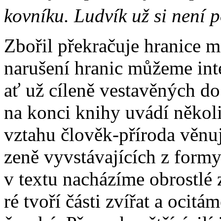
kov­ní­ku. Lud­vík už si ne­ní 
Zbo­řil pře­kra­ču­je hra­ni­ce 
na­ru­še­ní hra­nic mů­že­me in­te
ať už cí­le­ně ve­sta­vě­ných do
na kon­ci kni­hy uvá­dí ně­ko­lik 
vzta­hu člo­věk-pří­ro­da vě­nu­
ze­ně vy­vstá­va­jí­cích z for­my.
v tex­tu na­chá­zí­me ob­rost­lé 
ré tvo­ří čás­ti zví­řat a oci­tá­