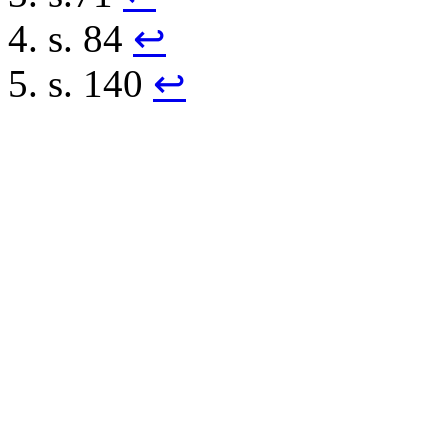
s. 84
↩︎
s. 140
↩︎