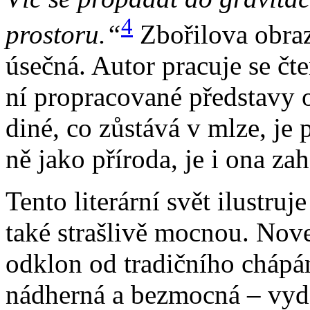
4
prosto­ru.“
Zbo­ři­lo­va ob­r
úseč­ná. Au­tor pra­cu­je se čte
ní pro­pra­co­va­né před­sta­vy
di­né, co zů­stá­vá v ml­ze, je 
ně ja­ko pří­ro­da, je i ona za­h
Ten­to li­te­rár­ní svět ilu­stru
ta­ké straš­li­vě moc­nou. No­
od­klon od tra­dič­ní­ho chá­pá­n
nád­her­ná a bez­moc­ná – vy­d