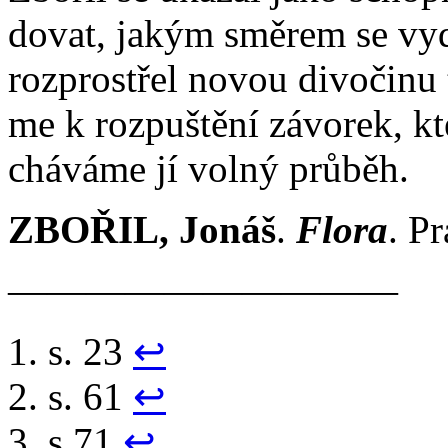
do­vat, ja­kým smě­rem se vy­
roz­pro­střel no­vou di­vo­či­nu
me k roz­puš­tě­ní zá­vo­rek, kt
chá­vá­me jí vol­ný prů­běh.
ZBO­ŘIL, Jo­náš
.
Flo­ra
. Pr
——————————
s. 23
↩︎
s. 61
↩︎
s.71
↩︎