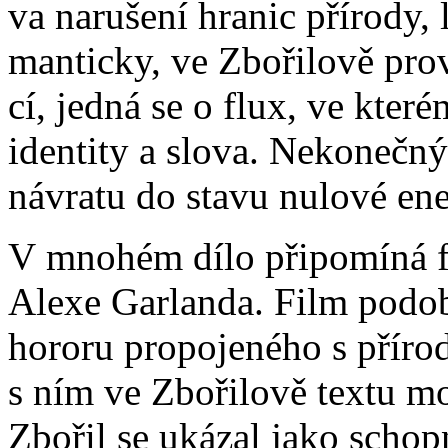
va na­ru­še­ní hra­nic pří­ro­dy, 
man­tic­ky, ve Zbo­ři­lo­vě pro­
cí, jed­ná se o flux, ve kte­rém
iden­ti­ty a slo­va. Ne­ko­neč­ný 
ná­vra­tu do sta­vu nu­lo­vé ene
V mno­hém dí­lo při­po­mí­ná 
Ale­xe Gar­lan­da. Film po­dob
ho­ro­ru pro­po­je­né­ho s pří­r
s ním ve Zbo­ři­lo­vě tex­tu moh­
Zbo­řil se uká­zal ja­ko schop­n