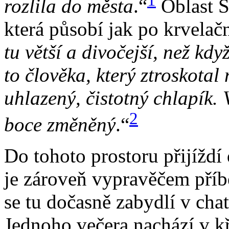
roz­li­la do měs­ta
.“
Ob­last Ste
kte­rá pů­so­bí jak po kr­ve­la
tu vět­ší a di­vo­čej­ší, než kdy
to člo­vě­ka, kte­rý ztros­ko­ta
uhla­ze­ný, čis­tot­ný chla­pík. 
2
bo­ce změ­ně­ný
.“
Do to­ho­to pro­sto­ru při­jíž­dí
je zá­ro­veň vy­pra­vě­čem pří­bě
se tu do­čas­ně za­byd­lí v cha
Jed­no­ho ve­če­ra na­chá­zí v 