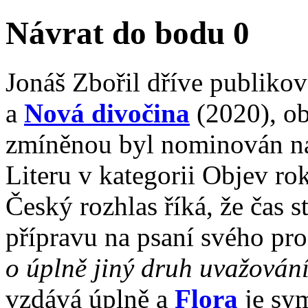
Ná­vrat do bo­du 0
Jo­náš Zbo­řil dří­ve pu­b­li­ko­
a
No­vá di­vo­či­na
(2020), obě 
zmí­ně­nou byl no­mi­no­ván na 
Li­te­ru v ka­te­go­rii Ob­jev ro
Čes­ký roz­hlas ří­ká, že čas s
pří­pra­vu na psa­ní své­ho pro­
o úpl­ně ji­ný druh uva­žo­vá­n
vzdá­vá úpl­ně a
Flo­ra
je sym­