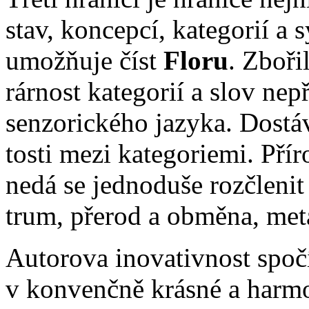
stav, kon­cep­cí, ka­te­go­rií a
umož­ňu­je číst
Flo­ru
. Zbo­ři
rár­nost ka­te­go­rií a slov ne­p
sen­zo­ric­ké­ho ja­zy­ka. Do­stá
tos­ti me­zi ka­te­go­ri­e­mi. Pří­
ne­dá se jed­no­du­še roz­čle­nit
trum, pře­rod a ob­mě­na, me­ta
Au­to­ro­va ino­va­tiv­nost spo­čí
v kon­venč­ně krás­né a har­mo­