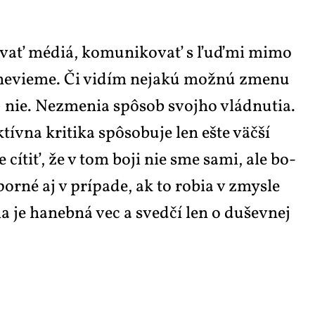
o­vo­vať mé­diá, ko­mu­ni­ko­vať s ľuď­mi mi­mo
, ne­vi­e­me. Či vi­dím nejakú mož­nú zme­nu
 – nie. Ne­zme­nia spô­sob svoj­ho vlád­nu­tia.
v­na kri­ti­ka spô­so­bu­je len eš­te väč­ší
 cí­tiť, že v tom bo­ji nie sme sa­mi, ale bo­
or­né aj v prí­pa­de, ak to ro­bia v zmys­le
ia je ha­neb­ná vec a sved­čí len o du­šev­nej