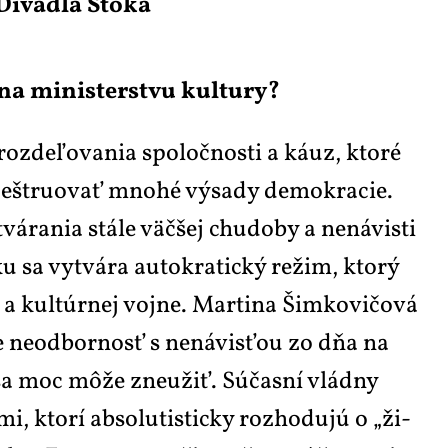
 Di­va­dla Sto­ka
 na mi­nis­ter­stvu kul­tu­ry?
roz­deľo­va­nia spo­loč­nos­ti a káuz, kto­ré
zdeštru­o­vať mno­hé vý­sa­dy de­mo­kra­cie.
vá­ra­nia stá­le väč­šej chu­do­by a ne­ná­vis­ti
u sa vy­tvá­ra au­to­kra­tic­ký re­žim, kto­rý
 kul­t­úr­nej voj­ne. Mar­ti­na Šim­ko­vi­čo­vá
e ne­od­bor­nosť s ne­ná­vis­ťou zo dňa na
o sa moc mô­že zne­u­žiť. Súčas­ní vlád­ny
i, ktorí ab­so­lu­tis­tic­ky roz­ho­dujú o „ži­