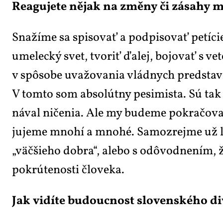
Re­a­gu­je­te ně­jak na změ­ny či zá­sa­hy m
Sna­ží­me sa spi­so­vať a pod­pi­so­vať pe­tí­c
ume­lec­ký svet, tvo­riť ďa­lej, bo­jo­vať s 
v spô­so­be uva­žo­va­nia vlád­nych pred­sta­v
V tom­to som ab­so­l­út­ny pe­si­mis­ta. Sú tak 
ná­val ni­če­nia. Ale my bu­de­me po­kra­čo­va
ju­je­me mno­hí a mno­hé. Sa­mozrej­me už ľu­d
„väč­šie­ho dob­ra“, ale­bo s odô­vod­ne­ním, 
po­kr­úte­nos­ti člo­ve­ka.
Jak vi­dí­te bu­douc­nost slo­ven­ské­ho d