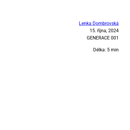
Lenka Dombrovská
15. října, 2024
GE­NE­RA­CE 001
Délka: 5 min