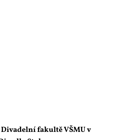
a Di­va­del­ní fa­kul­tě VŠMU v