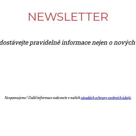
NEWS­LET­TER
do­stá­vej­te pra­vi­del­ně in­for­ma­ce nejen o no­vých č
Ne­spa­mu­je­me! Dal­ší in­for­ma­ce na­lez­ne­te v na­šich
zá­sa­dách ochra­ny osob­ních úda­jů
.