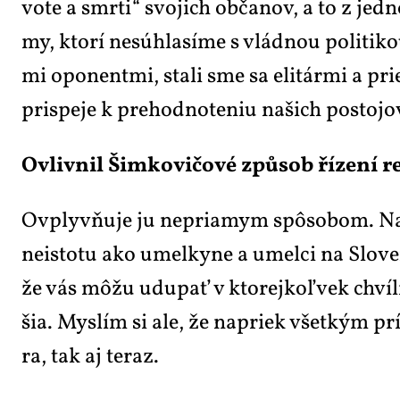
vo­te a smr­ti“ svo­jich ob­ča­nov, a to z jed­
my, ktorí ne­súhla­sí­me s vlád­nou po­li­ti­ko
mi opo­nent­mi, sta­li sme sa eli­tármi a prie­
prispe­je k pre­hod­no­te­niu na­šich po­sto­j
Ovliv­nil Šim­ko­vi­čo­vé způ­sob ří­ze­ní re­
Ovplyv­ňu­je ju ne­pri­a­mym spô­so­bom. Na­sta
ne­is­to­tu ako umel­ky­ne a umel­ci na Slo­ven­
že vás mô­žu udu­pať v kto­rej­koľ­vek chví­li,
šia. Mys­lím si ale, že na­priek všet­kým prí­k
ra, tak aj te­raz.