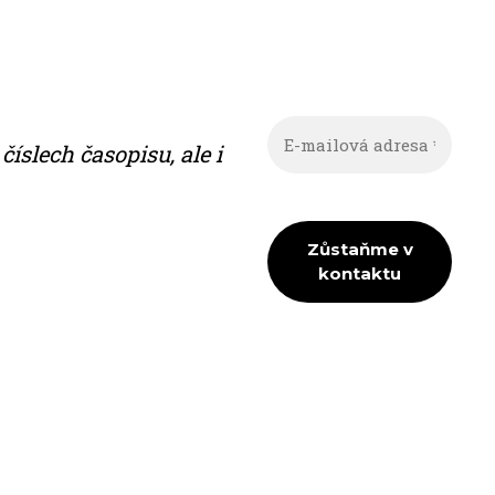
ís­lech ča­so­pi­su, ale i