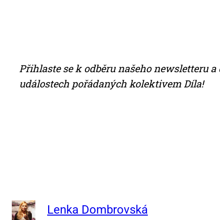
Při­hlas­te se k od­bě­ru na­še­ho news­let­te­ru a 
udá­los­tech po­řá­da­ných ko­lek­ti­vem Dí­la!
Lenka Dombrovská