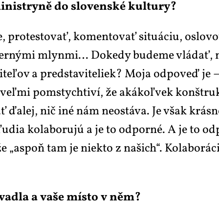
i­nis­try­ně do slo­ven­ské kul­tu­ry?
ie, pro­tes­to­vať, ko­men­to­vať si­tu­á­ciu, osl
ve­ter­ný­mi mly­n­mi… Do­ke­dy bu­de­me vlá­dať
i­teľov a pred­sta­vi­te­liek? Mo­ja od­po­veď je
veľ­mi po­mstych­ti­ví, že aká­koľ­vek kon­štruk­tí
ť ďa­lej, nič iné nám ne­ostá­va. Je však krás­ne
ia ko­la­bo­rujú a je to od­por­né. A je to od­p
že „aspoň tam je niek­to z na­šich“. Ko­la­bo­rá­c
i­va­dla a va­še mís­to v něm?