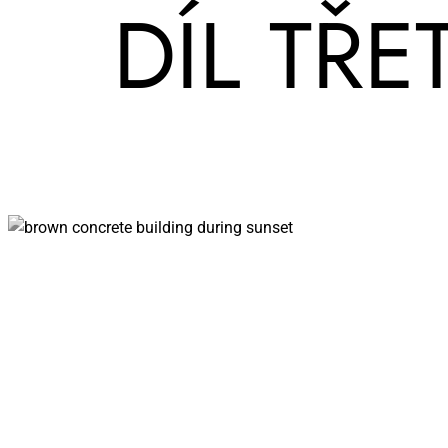
DÍL TŘE­T