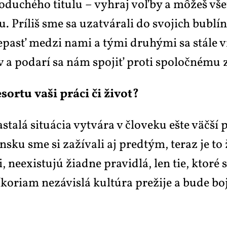
no­du­ché­ho ti­tu­lu – vy­hraj voľ­by a mô­žeš v
u. Prí­liš sme sa uza­tvá­ra­li do svo­jich bublí
pasť med­zi na­mi a tý­mi dru­hý­mi sa stá­le vi­a
ov a po­darí sa nám spo­jiť pro­ti spo­loč­né­mu 
sor­tu va­ši prá­ci či ži­vot?
­lá si­tu­á­cia vy­tvá­ra v člo­ve­ku eš­te väč­ší 
sku sme si za­ží­va­li aj pred­tým, te­raz je to ž
 ne­e­xis­tujú ži­a­d­ne pra­vi­dlá, len tie, kto­r
o­ri­am ne­zá­vis­lá kul­t­ú­ra pre­ži­je a bu­de 