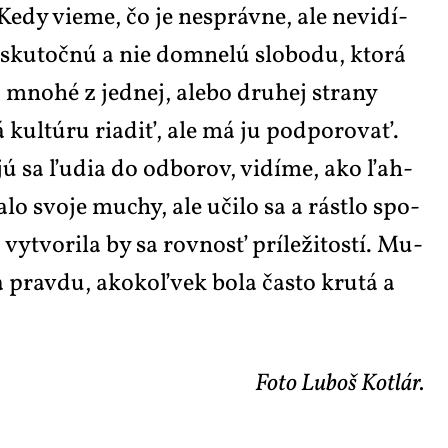
e­dy vi­e­me, čo je ne­správ­ne, ale ne­vi­dí­
a sku­toč­nú a nie do­mnelú slo­bo­du, kto­rá
a mno­hé z jed­nej, ale­bo dru­hej stra­ny
 kul­t­ú­ru ri­a­diť, ale má ju pod­po­ro­vať.
jú sa ľu­dia do od­bo­rov, vi­dí­me, ako ľah­
­lo svo­je mu­chy, ale uči­lo sa a rást­lo spo­
vy­tvo­ri­la by sa rov­nosť prí­le­ži­tos­tí. Mu­
 a prav­du, ako­koľ­vek bo­la čas­to kru­tá a
Fo­to Lu­boš Kotlár.