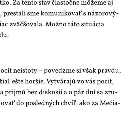
šet­ko. Za ten­to stav či­astočne mô­že­me aj
n, presta­li sme ko­mu­ni­ko­vať s ná­zo­ro­vý­
c zväč­šo­va­la. Mož­no tá­to si­tu­á­cia
zlu.
po­cit ne­is­to­ty – po­vedz­me si však prav­du,
i­aľ eš­te hor­šie. Vy­tvá­rajú vo vás po­cit,
é sa pri­jmú bez dis­ku­sií a o pár dní sa zru­
bo­jo­vať do po­sled­ných chvíľ, ako za Me­či­a­