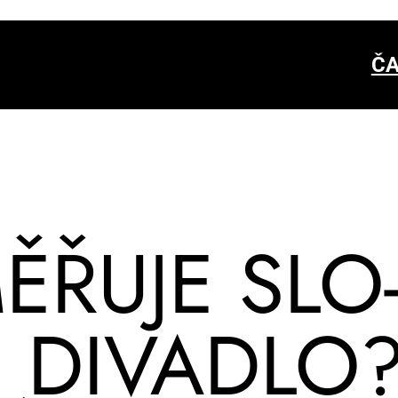
ČA
­ŘU­JE SLO
 DI­VA­DLO