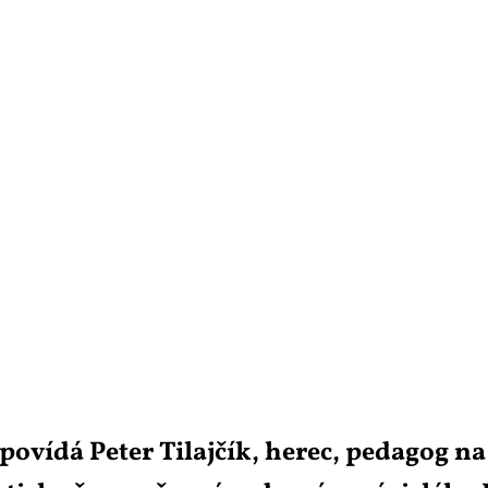
po­ví­dá Pe­ter Ti­laj­čík, he­rec, pe­da­gog n