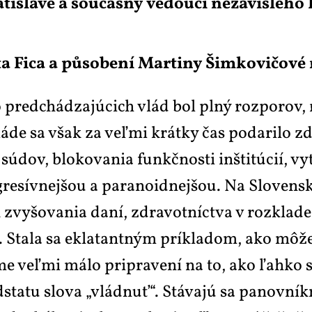
­ti­sla­vě a sou­čas­ný ve­dou­cí ne­zá­vis­lé­ho
ta Fi­ca a pů­so­be­ní Mar­ti­ny Šim­ko­vi­čo­vé
 pred­chá­d­za­j­úcich vlád bol pl­ný roz­po­rov, 
vlá­de sa však za veľ­mi krát­ky čas po­da­ri­lo 
dov, blo­ko­va­nia funkč­nos­ti in­šti­t­úcií, vy­t
e­sív­nej­šou a pa­ra­no­id­nej­šou. Na Slo­ven­sk
­šo­va­nia da­ní, zdra­vot­níc­tva v roz­kla­de a
ka. Sta­la sa ekla­tant­ným prí­kla­dom, ako mô­ž
li sme veľ­mi má­lo pri­pra­ve­ní na to, ako ľah­k
d­sta­tu slo­va „vlád­nuť“. Stá­vajú sa pa­nov­níkm