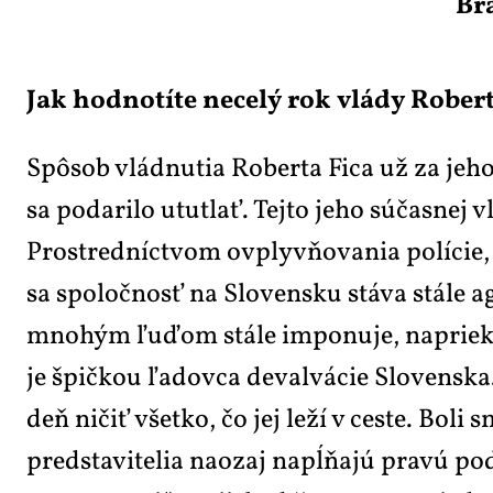
Bra
Jak hod­no­tí­te ne­ce­lý rok vlá­dy Ro­ber­
Spô­sob vlád­nu­tia Ro­ber­ta Fi­ca už za je­ho
sa po­da­ri­lo ututlať. Tej­to je­ho súčasnej 
Pro­stred­níc­tvom ovplyv­ňo­va­nia po­lí­cie, sú
sa spo­loč­nosť na Slo­ven­sku stá­va stá­le agr
mno­hým ľuďom stá­le im­po­nu­je, na­priek zvy
je špič­kou ľa­dov­ca de­val­vá­cie Slo­ven­s
deň ni­čiť všet­ko, čo jej le­ží v ces­te. Bo­
pred­sta­vi­te­lia na­o­zaj na­pĺňajú pra­vú po