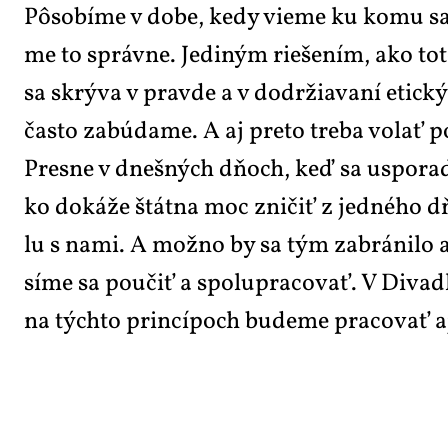
Pô­so­bí­me v do­be, ke­dy vi­e­me ku ko­mu sa 
me to správ­ne. Je­di­ným rie­še­ním, ako to­t
sa skrý­va v prav­de a v do­dr­žia­va­ní etic­
čas­to za­b­úda­me. A aj pre­to tre­ba vo­lať po
Pres­ne v dneš­ných dňoch, keď sa uspo­rad­úv
ko do­ká­že štát­na moc zni­čiť z jed­né­ho dň
lu s na­mi. A mož­no by sa tým za­brá­ni­lo aj v
sí­me sa po­u­čiť a spo­lu­pra­co­vať. V Di­va­
na tých­to prin­cí­po­ch bu­de­me pra­co­vať aj