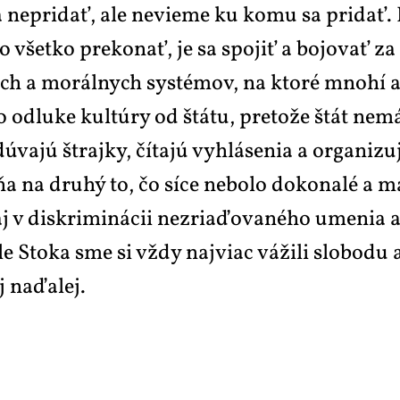
ne­pri­dať, ale ne­vi­e­me ku ko­mu sa pri­dať. K
o všet­ko pre­ko­nať, je sa spo­jiť a bo­jo­vať z
kých a mo­rál­nych sys­té­mov, na kto­ré mno­hí 
 od­lu­ke kul­t­ú­ry od štá­tu, pre­to­že štát ne­má
ajú štraj­ky, čí­tajú vy­hlá­se­nia a or­ga­ni­zu
a na dru­hý to, čo sí­ce ne­bo­lo do­ko­na­lé a ma
 dis­kri­mi­ná­cii ne­zri­a­ďo­va­né­ho ume­nia a 
dle Sto­ka sme si vždy naj­vi­ac vá­ži­li slo­bo­du
 na­ďa­lej.