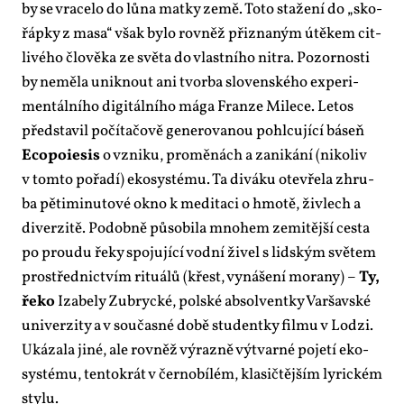
by se vra­ce­lo do lů­na mat­ky ze­mě. To­to sta­že­ní do „sko­
řáp­ky z ma­sa“ však by­lo rov­něž při­zna­ným útě­kem cit­
li­vé­ho člo­vě­ka ze svě­ta do vlast­ní­ho nit­ra. Po­zor­nos­ti
by ne­mě­la unik­nout ani tvor­ba slo­ven­ské­ho ex­pe­ri­
men­tál­ní­ho di­gi­tál­ní­ho má­ga Fran­ze Mi­le­ce. Le­tos
před­sta­vil po­čí­ta­čo­vě ge­ne­ro­va­nou po­hl­cu­jí­cí bá­seň
Eco­po­ie­sis
o vzni­ku, pro­mě­nách a za­ni­ká­ní (ni­ko­liv
v tom­to po­řa­dí) eko­sys­té­mu. Ta di­vá­ku ote­vře­la zhru­
ba pě­ti­mi­nu­to­vé ok­no k me­di­ta­ci o hmo­tě, živlech a
di­ver­zi­tě. Po­dob­ně pů­so­bi­la mno­hem ze­mi­těj­ší ces­ta
po prou­du ře­ky spo­ju­jí­cí vod­ní ži­vel s lid­ským svě­tem
pro­střed­nic­tvím ri­tu­á­lů (křest, vy­ná­še­ní mo­ra­ny) –
Ty,
ře­ko
Iza­be­ly Zubryc­ké, pol­ské ab­sol­vent­ky Var­šav­ské
uni­ver­zi­ty a v sou­čas­né do­bě stu­dent­ky fil­mu v Lod­zi.
Uká­za­la ji­né, ale rov­něž vý­raz­ně vý­tvar­né po­je­tí eko­
sys­té­mu, ten­to­krát v čer­no­bí­lém, kla­sič­těj­ším ly­ric­kém
sty­lu.