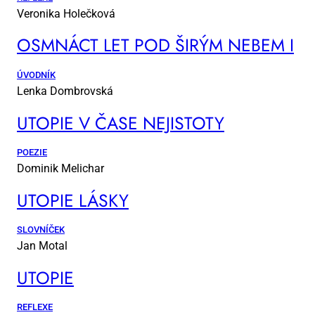
Veronika Holečková
OSM­NÁCT LET POD ŠI­RÝM NE­BEM I
ÚVODNÍK
Lenka Dombrovská
UTO­PIE V ČA­SE NE­JIS­TO­TY
POEZIE
Dominik Melichar
UTO­PIE LÁS­KY
SLOVNÍČEK
Jan Motal
UTO­PIE
REFLEXE