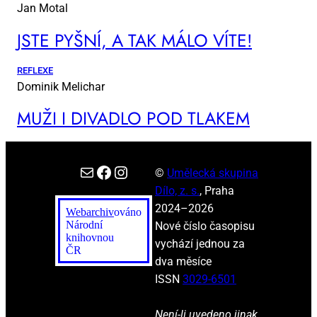
Jan Motal
JSTE PYŠ­NÍ, A TAK MÁ­LO VÍ­TE!
REFLEXE
Dominik Melichar
MUŽI I DI­VA­DLO POD TLA­KEM
E-mail
Facebook
Instagram
©
Umělecká skupina
Dílo, z. s.
, Praha
2024–2026
Webarchiv
ováno
Národní
Nové číslo časopisu
knihovnou
vychází jednou za
ČR
dva měsíce
ISSN
3029-6501
Není-li uvedeno jinak,