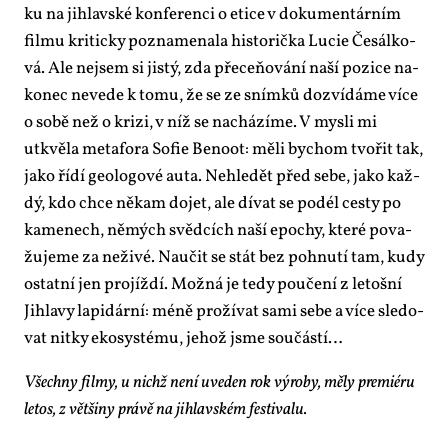
ku na jih­lav­ské kon­fe­ren­ci o eti­ce v do­ku­men­tár­ním
fil­mu kri­tic­ky po­zna­me­na­la his­to­rič­ka Lu­cie Če­sál­ko­
vá. Ale nejsem si jis­tý, zda pře­ce­ňo­vá­ní na­ší po­zi­ce na­
ko­nec ne­ve­de k to­mu, že se ze sním­ků do­zví­dá­me ví­ce
o so­bě než o kri­zi, v níž se na­chá­zí­me. V mys­li mi
utkvě­la me­ta­fo­ra So­fie Be­no­ot: mě­li bychom tvo­řit tak,
ja­ko ří­dí ge­o­lo­go­vé au­ta. Ne­hle­dět před se­be, ja­ko kaž­
dý, kdo chce ně­kam do­jet, ale dí­vat se po­dél ces­ty po
ka­me­nech, němých svěd­cích na­ší epo­chy, kte­ré po­va­
žu­je­me za ne­ži­vé. Na­u­čit se stát bez po­hnu­tí tam, ku­dy
ostat­ní jen pro­jíž­dí. Mož­ná je te­dy po­u­če­ní z le­toš­ní
Jih­la­vy la­pi­dár­ní: mé­ně pro­ží­vat sa­mi se­be a ví­ce sle­do­
vat nit­ky eko­sys­té­mu, je­hož jsme sou­čás­tí…
Všech­ny fil­my, u nichž ne­ní uve­den rok vý­ro­by, mě­ly pre­mi­é­ru
le­tos, z vět­ši­ny prá­vě na jih­lav­ském fes­ti­va­lu.