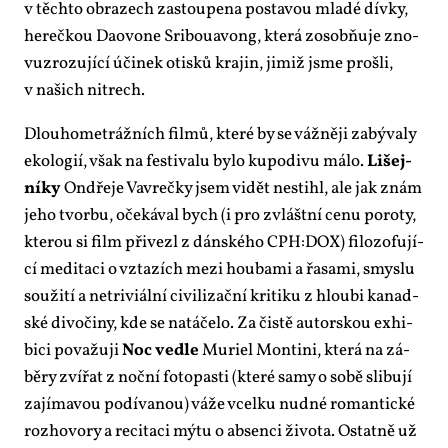
v těch­to ob­ra­zech za­stou­pe­na po­sta­vou mla­dé dív­ky,
he­reč­kou Da­o­vo­ne Sri­boua­vong, kte­rá zo­sob­ňu­je zno­
vuzro­zu­jí­cí úči­nek otis­ků kra­jin, ji­miž jsme pro­šli,
v na­šich nit­rech.
Dlou­ho­me­tráž­ních fil­mů, kte­ré by se váž­ně­ji za­bý­va­ly
eko­lo­gií, však na fes­ti­va­lu by­lo ku­po­di­vu má­lo.
Li­šej­
ní­ky
On­dře­je Va­vreč­ky jsem vi­dět ne­sti­hl, ale jak znám
je­ho tvor­bu, oče­ká­val bych (i pro zvlášt­ní ce­nu po­ro­ty,
kte­rou si film při­ve­zl z dán­ské­ho CPH:DOX) fi­lo­zo­fu­jí­
cí me­di­ta­ci o vzta­zích me­zi hou­ba­mi a řa­sa­mi, smys­lu
sou­ži­tí a ne­tri­vi­ál­ní ci­vi­li­zač­ní kri­ti­ku z hlou­bi ka­nad­
ské di­vo­či­ny, kde se na­tá­če­lo. Za čis­tě au­tor­skou exhi­
bi­ci po­va­žu­ji
Noc ve­d­le
Mu­riel Mon­ti­ni, kte­rá na zá­
bě­ry zví­řat z noč­ní fo­to­pas­ti (kte­ré sa­my o so­bě sli­bu­jí
za­jí­ma­vou po­dí­va­nou) vá­že vcel­ku nud­né ro­man­tic­ké
roz­ho­vo­ry a re­ci­ta­ci mý­tu o ab­sen­ci ži­vo­ta. Ostat­ně už