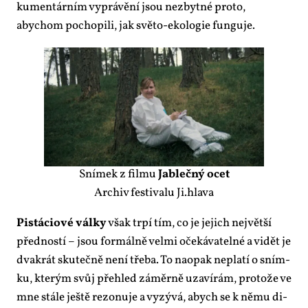
ku­men­tár­ním vy­prá­vě­ní jsou ne­zbyt­né pro­to,
abychom po­cho­pi­li, jak svě­to-eko­lo­gie fun­gu­je.
Sní­mek z fil­mu
Jableč­ný ocet
Ar­chiv fes­ti­va­lu Ji.hlava
Pistá­ci­o­vé vál­ky
však tr­pí tím, co je je­jich nej­vět­ší
před­nos­tí – jsou for­mál­ně vel­mi oče­ká­va­tel­né a vi­dět je
dva­krát sku­teč­ně ne­ní tře­ba. To na­o­pak ne­pla­tí o sním­
ku, kte­rým svůj pře­hled zá­měr­ně uza­ví­rám, pro­to­že ve
mne stá­le ješ­tě re­zo­nu­je a vy­zý­vá, abych se k ně­mu di­