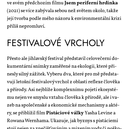
ve svém před­cho­zím fil­mu
Jsem pe­ri­fer­ní hr­din­ka
(2021) se ví­ce za­bý­va­la se­bou než svě­tem oko­lo, tak­že
je­jí tvor­ba pod­le mé­ho ná­zo­ru k en­vi­ron­men­tál­ní kri­zi
pří­liš ne­pro­mlu­ví.
FES­TI­VA­LO­VÉ VR­CHO­LY
Přes­to ale jih­lav­ský fes­ti­val před­sta­vil ce­lo­ve­čer­ní do­
ku­men­tár­ní sním­ky za­mě­ře­né na eko­lo­gii, kte­ré při­
nes­ly sil­ný zá­ži­tek. Vy­be­ru dva, kte­ré pro mě před­sta­
vu­jí le­toš­ní fes­ti­va­lo­vý vr­chol z ob­las­ti re­flexe člo­vě­ka
a pří­ro­dy. Asi nej­blí­že kom­plex­ní­mu po­je­tí eko­sys­té­
mu nejen ve smys­lu vzta­hu člo­vě­ka k pří­ro­dě, ale i va­
zeb na spo­le­čen­ské a eko­no­mic­ké me­cha­nismy a ak­té­
ry, se při­blí­žil film
Pistá­ci­o­vé vál­ky
Ya­sha Le­vi­ne a
Rowa­na Wer­nha­ma. Uka­zu­je, jak byz­nys s pistá­ci­e­mi
sto­jí nejen za zne­čiš­ťo­vá­ním a mi­ze­ním vo­dy či po­ško­