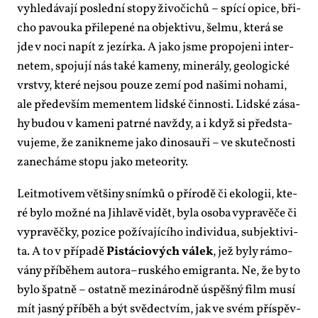
vy­hle­dá­va­jí po­sled­ní sto­py ži­vo­či­chů – spí­cí opi­ce, bři­
cho pa­vou­ka při­le­pe­né na ob­jek­ti­vu, šel­mu, kte­rá se
jde v no­ci na­pít z je­zír­ka. A ja­ko jsme pro­po­je­ni in­ter­
ne­tem, spo­ju­jí nás ta­ké ka­me­ny, mi­ne­rá­ly, ge­o­lo­gic­ké
vrst­vy, kte­ré nejsou pou­ze ze­mí pod na­ši­mi no­ha­mi,
ale pře­de­vším me­men­tem lid­ské čin­nos­ti. Lid­ské zá­sa­
hy bu­dou v ka­me­ni pa­tr­né na­vždy, a i když si před­sta­
vu­je­me, že za­nik­ne­me ja­ko di­no­sau­ři – ve sku­teč­nos­ti
za­ne­chá­me sto­pu ja­ko me­te­o­ri­ty.
Leit­mo­ti­vem vět­ši­ny sním­ků o pří­ro­dě či eko­lo­gii, kte­
ré by­lo mož­né na Jih­la­vě vi­dět, by­la oso­ba vy­pra­vě­če či
vy­pra­věč­ky, po­zi­ce po­ží­va­jí­cí­ho in­di­vi­dua, sub­jek­ti­vi­
ta. A to v pří­pa­dě
Pistá­ci­o­vých vá­lek
, jež by­ly rá­mo­
vá­ny pří­bě­hem autora–ruského emi­gran­ta. Ne, že by to
by­lo špat­ně – ostat­ně me­zi­ná­rod­ně úspěš­ný film mu­sí
mít jas­ný pří­běh a být svě­dec­tvím, jak ve svém pří­spěv­