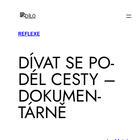
REFLEXE
DÍ­VAT SE PO­
DÉL CES­TY –
DO­KU­MEN­
TÁR­NĚ