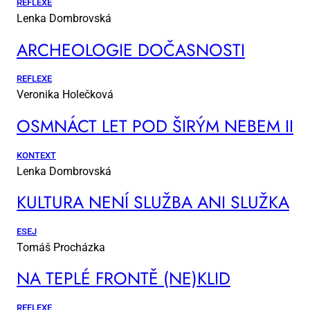
REFLEXE
Lenka Dombrovská
AR­CHE­O­LO­GIE DO­ČAS­NOS­TI
REFLEXE
Veronika Holečková
OSM­NÁCT LET POD ŠI­RÝM NE­BEM II
KONTEXT
Lenka Dombrovská
KUL­TU­RA NE­NÍ SLUŽ­BA ANI SLUŽ­KA
ESEJ
Tomáš Procházka
NA TEP­LÉ FRON­TĚ (NE)KLID
REFLEXE