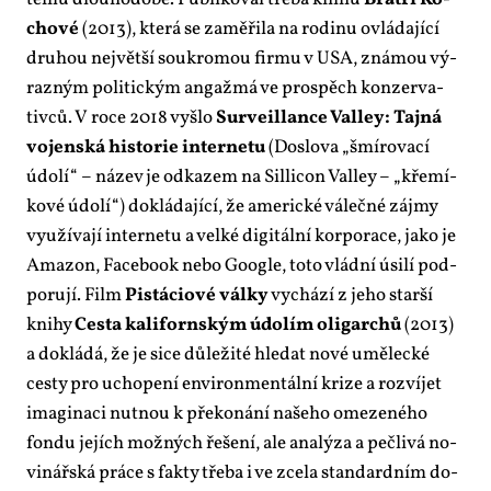
té­mu dlou­ho­do­bě. Pu­b­li­ko­val tře­ba kni­hu
Brat­ři Ko­
cho­vé
(2013), kte­rá se za­mě­ři­la na ro­di­nu ovlá­da­jí­cí
dru­hou nej­vět­ší sou­kro­mou fir­mu v USA, zná­mou vý­
raz­ným po­li­tic­kým an­gaž­má ve pro­spěch kon­zer­va­
tiv­ců. V ro­ce 2018 vy­šlo
Sur­ve­illan­ce Valley: Taj­ná
vo­jen­ská his­to­rie in­ter­ne­tu
(Do­slo­va „šmí­ro­va­cí
údo­lí“ – ná­zev je od­ka­zem na Sil­li­con Valley – „kře­mí­
ko­vé údo­lí“) do­klá­da­jí­cí, že ame­ric­ké vá­leč­né zá­jmy
vy­u­ží­va­jí in­ter­ne­tu a vel­ké di­gi­tál­ní kor­po­ra­ce, ja­ko je
Ama­zon, Fa­ce­book ne­bo Go­o­gle, to­to vlád­ní úsi­lí pod­
po­ru­jí. Film
Pistá­ci­o­vé vál­ky
vy­chá­zí z je­ho star­ší
kni­hy
Ces­ta ka­li­forn­ským údo­lím oli­gar­chů
(2013)
a do­klá­dá, že je si­ce dů­le­ži­té hle­dat no­vé umě­lec­ké
ces­ty pro ucho­pe­ní en­vi­ron­men­tál­ní kri­ze a roz­ví­jet
ima­gi­na­ci nut­nou k pře­ko­ná­ní na­še­ho ome­ze­né­ho
fon­du je­jích mož­ných ře­še­ní, ale ana­lý­za a peč­li­vá no­
vi­nář­ská prá­ce s fak­ty tře­ba i ve zce­la stan­dard­ním do­