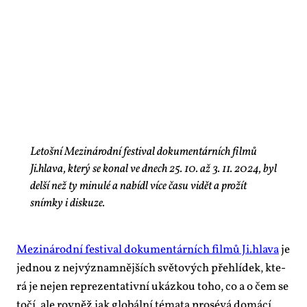
Letošní Mezinárodní festival dokumentárních filmů
Ji.hlava, který se konal ve dnech 25. 10. až 3. 11. 2024, byl
delší než ty minulé a nabídl více času vidět a prožít
snímky i diskuze.
Me­zi­ná­rod­ní fes­ti­val do­ku­men­tár­ních fil­mů Ji.hlava
je
jed­nou z nej­vý­znam­něj­ších svě­to­vých pře­hlí­dek, kte­
rá je nejen re­pre­zen­ta­tiv­ní ukáz­kou to­ho, co a o čem se
to­čí, ale rov­něž jak glo­bál­ní té­ma­ta pro­sé­vá do­má­cí