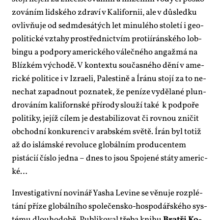
zo­vá­ním lid­ské­ho zdra­ví v Ka­li­for­nii, ale v dů­sled­ku
ovliv­ňu­je od se­dm­de­sá­tých let mi­nu­lé­ho sto­le­tí i ge­o­
po­li­tic­ké vzta­hy pro­střed­nic­tvím pro­tií­rán­ské­ho lob­
bin­gu a pod­po­ry ame­ric­ké­ho vá­leč­né­ho an­gaž­má na
Blíz­kém vý­cho­dě. V kon­tex­tu sou­čas­né­ho dě­ní v ame­
ric­ké po­li­ti­ce i v Iz­ra­e­li, Pa­les­ti­ně a Írá­nu sto­jí za to ne­
ne­chat za­pad­nout po­zna­tek, že pe­ní­ze vy­dě­la­né plun­
dro­vá­ním ka­li­forn­ské pří­ro­dy slou­ží ta­ké k pod­po­ře
po­li­ti­ky, je­jíž cí­lem je desta­bi­li­zo­vat či rov­nou zni­čit
ob­chod­ní kon­ku­ren­ci v arab­ském svě­tě. Írán byl totiž
až do is­lám­ské re­vo­lu­ce glo­bál­ním pro­du­cen­tem
pistá­cií čís­lo jed­na – dnes to jsou Spo­je­né stá­ty ame­ric­
ké…
In­ves­ti­ga­tiv­ní no­vi­nář Ya­sha Le­vi­ne se vě­nu­je roz­plé­
tá­ní pří­ze glo­bál­ní­ho spo­le­čen­sko-hos­po­dář­ské­ho sys­