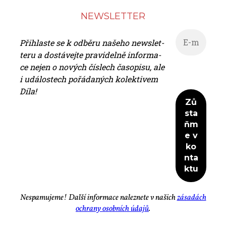
NEWS­LET­TER
Při­hlas­te se k od­bě­ru na­še­ho news­let­
te­ru a do­stá­vej­te pra­vi­del­ně in­for­ma­
ce nejen o no­vých čís­lech ča­so­pi­su, ale
i udá­los­tech po­řá­da­ných ko­lek­ti­vem
Dí­la!
Ne­spa­mu­je­me! Dal­ší in­for­ma­ce na­lez­ne­te v na­šich
zá­sa­dách
ochra­ny osob­ních úda­jů
.