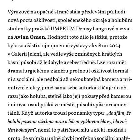
Vý­ra­zo­vě na opač­né stra­ně stá­la pře­de­vším půl­ho­di­
no­vá po­cta oš­k­li­vos­ti, spo­le­čen­ské­ho okra­je a ho­lu­bům
stu­dent­ky praž­ské UM­PRUM De­ni­sy Langro­vé na­zva­
ná
Avi­an Omen
. Hod­no­tit to­to dí­lo je těž­ké, pro­to­že
by­lo sou­čás­tí stej­no­jmen­né vý­sta­vy v květ­nu 2024
v Ga­le­rii Je­le­ní, ale ve­d­le vý­še zmí­ně­ných krát­kých
bás­ní pů­so­bí až le­da­by­le a se­bestřed­ně. Lze ro­zu­mět
dra­ma­tur­gic­ké­mu zá­mě­ru pro­tnout oš­k­li­vost for­mál­
ní a so­ci­ál­ní, ale ne­dba­lá až ne­kou­ka­tel­ná ka­me­ra a pri­
mi­tiv­ní efek­ty, ji­miž sa­ma se­be au­tor­ka klí­ču­je do ob­
ra­zu ja­ko ho­lu­ba, stej­ně ja­ko je­jí po­ku­sy před ka­me­rou
imi­to­vat osud ptá­ků ve měs­tě, pů­so­bí spí­še or­na­men­
tál­ně. Když au­tor­ka trou­sí po­znám­ky ty­pu: „
dou­fám, že
ho­lu­bi po­se­rou všech­na au­ta a li­dem vy­klo­vou hla­vy, hlav­ně
těm bo­ha­tým
“, ne­má to pa­t­řič­nou sí­lu a efekt, mož­ná i
pro­to, že sním­ku úpl­ně chy­bí po­třeb­ná so­ci­ál­ní ana­lý­