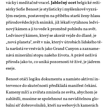
vác­ky i me­di­tač­ně vra­cel.
Jableč­ný ocet
bel­gic­ké re­ži­
sér­ky So­fie Be­no­ot je sty­lis­tic­ky i myš­len­ko­vě vy­zrá­
lým ese­jem, po­sta­ve­ným na pří­bě­hu star­ší že­ny-hla­su
pří­ro­do­vě­dec­kých sním­ků, jíž lé­ka­ři vy­táh­nou led­vi­
no­vý ká­men a ji to ve­de k pro­mě­ně po­hle­du na svět.
Led­vi­no­vý ká­men, kte­rý se ako­rát ve­jde do dla­ně, je
„no­vá pla­ne­ta“, svět v nás, kte­rý v útro­bách lid­ské­ho tě­
la na­růs­tá ve vrst­vách ja­ko Grand Ca­ny­on a za­zna­me­
ná­vá mi­ne­rál­ní sto­pu na­še­ho ži­vo­ta. A prá­vě ne­ži­vá
pří­ro­da ja­ko to, co uni­ká po­zor­nos­ti té ži­vé, je já­drem
ese­je.
Be­no­ot otá­čí lo­gi­ku do­ku­men­tu a na­mís­to ak­tiv­ní in­
ter­ven­ce do sku­teč­nos­ti před­klá­dá ma­ni­fest če­ká­ní.
Ka­me­ny ml­čí a zví­řa­ta zmi­ze­la ze svě­ta, abychom je
za­hléd­li, mu­sí­me se spo­leh­nout na ne­vi­di­tel­nou glo­
bál­ní síť dob­ro­vol­ní­ků, kte­ří na webo­vých ka­me­rách