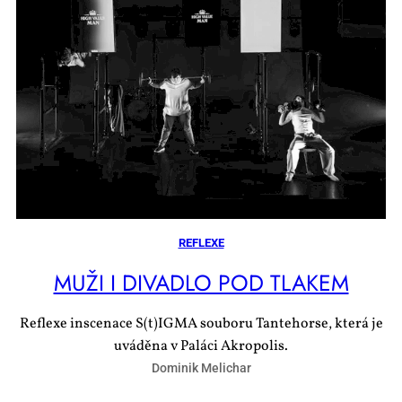
REFLEXE
MUŽI I DI­VA­DLO POD TLA­KEM
Reflexe inscenace S(t)IGMA souboru Tantehorse, která je
uváděna v Paláci Akropolis.
Dominik Melichar