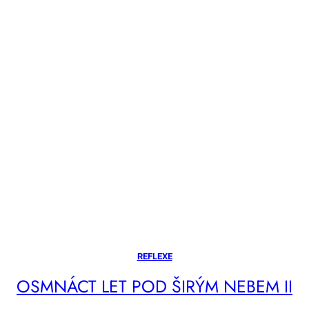
REFLEXE
OSM­NÁCT LET POD ŠI­RÝM NE­BEM II