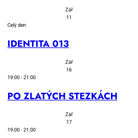
Zář
11
Celý den
IDEN­TI­TA 013
Zář
16
19:00
-
21:00
PO ZLA­TÝCH STEZ­KÁCH
Zář
17
19:00
-
21:00