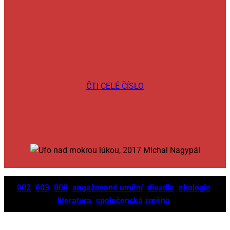
ČTI CELÉ ČÍSLO
002
003
008
angažované umění
divadlo
ekologie
literatura
společenská změna