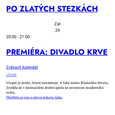
PO ZLA­TÝCH STEZ­KÁCH
Zář
29
20:00
-
21:00
PRE­MI­É­RA: DI­VA­DLO KR­VE
Zobrazit kalendář
UTO­PIE
Utopie je místo, které neexistuje. A také místo šťastného života.
Zrodila se v šestnáctém století spolu se zrozením moderního
světa.
Přečtěte si více o slovu tohoto čísla.