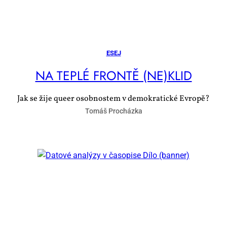
ESEJ
NA TEP­LÉ FRON­TĚ (NE)KLID
Jak se žije queer osobnostem v demokratické Evropě?
Tomáš Procházka