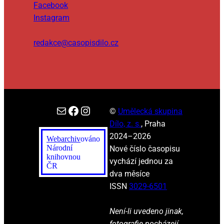
Facebook
Instagram
redakce@casopisdilo.cz
E-mail
Facebook
Instagram
©
Umělecká skupina
Dílo, z. s.
, Praha
2024–2026
Webarchiv
ováno
Národní
Nové číslo časopisu
knihovnou
vychází jednou za
ČR
dva měsíce
ISSN
3029-6501
Není-li uvedeno jinak,
fotografie pocházejí