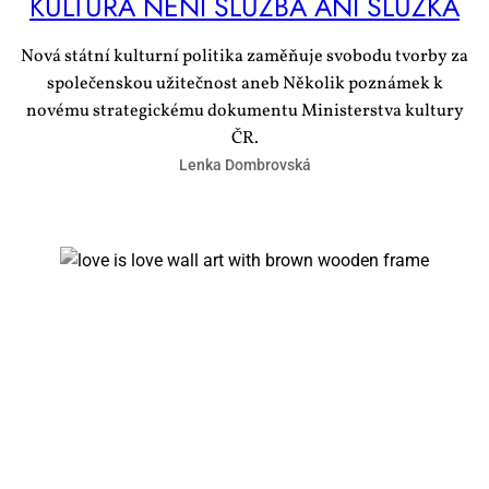
KUL­TU­RA NE­NÍ SLUŽ­BA ANI SLUŽ­KA
Nová státní kulturní politika zaměňuje svobodu tvorby za
společenskou užitečnost aneb Několik poznámek k
novému strategickému dokumentu Ministerstva kultury
ČR.
Lenka Dombrovská