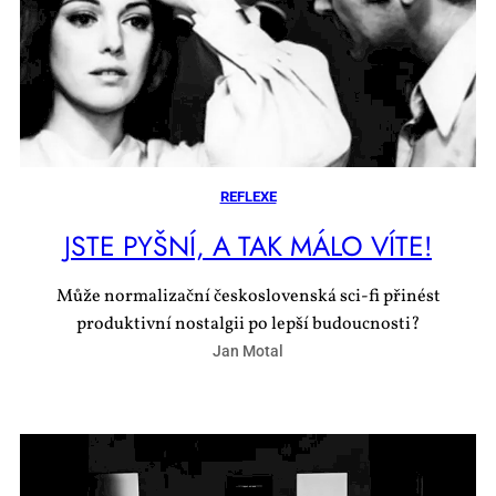
REFLEXE
JSTE PYŠ­NÍ, A TAK MÁ­LO VÍ­TE!
Může normalizační československá sci-fi přinést
produktivní nostalgii po lepší budoucnosti?
Jan Motal