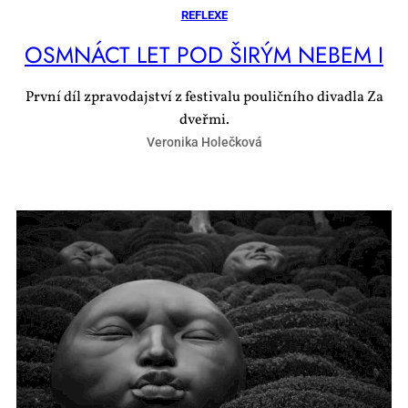
REFLEXE
OSM­NÁCT LET POD ŠI­RÝM NE­BEM I
První díl zpravodajství z festivalu pouličního divadla Za
dveřmi.
Veronika Holečková