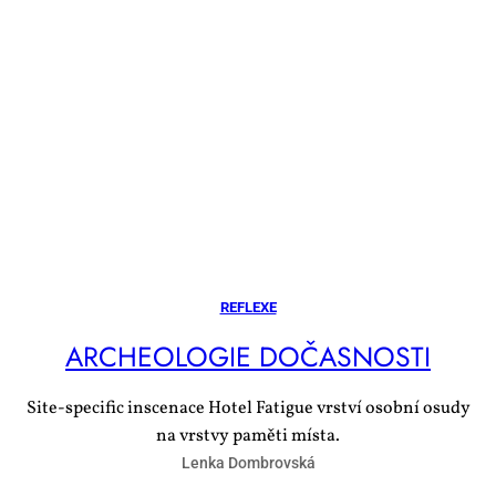
REFLEXE
AR­CHE­O­LO­GIE DO­ČAS­NOS­TI
Site-specific inscenace Hotel Fatigue vrství osobní osudy
na vrstvy paměti místa.
Lenka Dombrovská