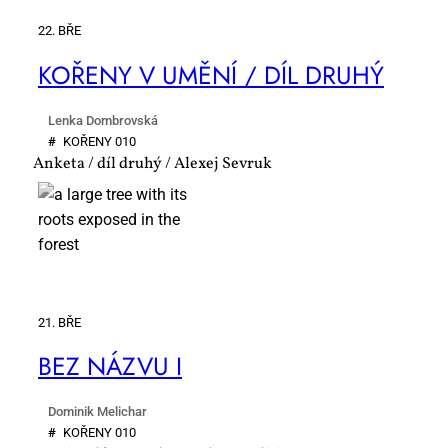
22. BŘE
KO­ŘE­NY V UMĚ­NÍ / DÍL DRU­HÝ
Lenka Dombrovská
#
KO­ŘE­NY 010
Anketa / díl druhý / Alexej Sevruk
21. BŘE
BEZ NÁ­ZVU I
Dominik Melichar
#
KO­ŘE­NY 010