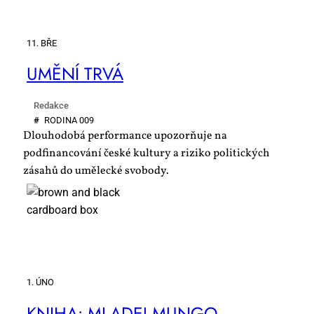
11. BŘE
UMĚ­NÍ TR­VÁ
Redakce
#
RO­DI­NA 009
Dlouhodobá performance upozorňuje na
podfinancování české kultury a riziko politických
zásahů do umělecké svobody.
1. ÚNO
KNI­HA: MLA­DEJ MU­N­GO