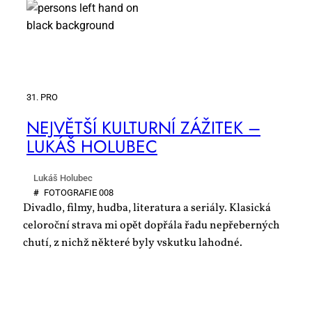
31. PRO
NEJ­VĚT­ŠÍ KUL­TUR­NÍ ZÁ­ŽI­TEK –
LUKÁŠ HO­LU­BEC
Lukáš Holubec
#
FO­TO­GRA­FIE 008
Divadlo, filmy, hudba, literatura a seriály. Klasická
celoroční strava mi opět dopřála řadu nepřeberných
chutí, z nichž některé byly vskutku lahodné.