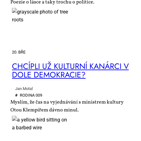
Poezie o lásce a taky trochu o politice.
20. BŘE
CHCÍP­LI UŽ KUL­TUR­NÍ KA­NÁR­CI V
DO­LE DE­MO­KRA­CIE?
Jan Motal
#
RO­DI­NA 009
Myslím, že čas na vyjednávání s ministrem kultury
Otou Klempířem dávno minul.