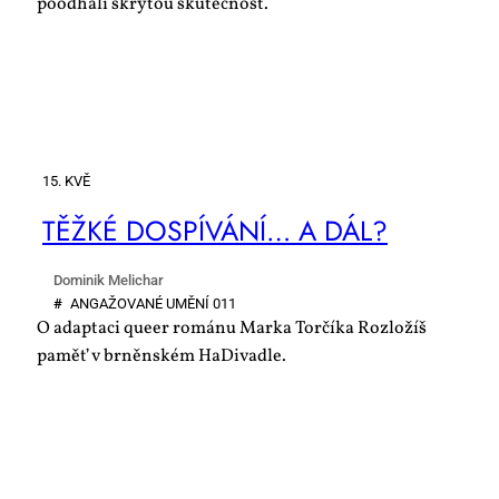
poodhalí skrytou skutečnost.
15. KVĚ
TĚŽ­KÉ DO­SPÍ­VÁ­NÍ… A DÁL?
Dominik Melichar
#
AN­GA­ŽO­VA­NÉ UMĚ­NÍ 011
O adaptaci queer románu Marka Torčíka Rozložíš
paměť v brněnském HaDivadle.