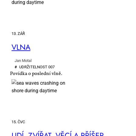
13. ZÁŘ
VL­NA
Jan Motal
#
UDR­ŽI­TEL­NOST 007
Povídka o poslední vlně.
15. ČVC
LI­DÍ, ZVÍ­ŘAT, VĚ­CÍ A PŘÍ­ŠER