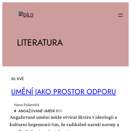
LITERATURA
30. KVĚ
UMĚ­NÍ JA­KO PRO­STOR OD­PO­RU
Hana Polanská
#
AN­GA­ŽO­VA­NÉ UMĚ­NÍ 011
Angažované umění může otvírat škvíru v ideologii a
kulturní hegemonii tím, že radikálně naruší normy a