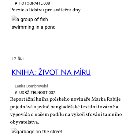
#
FO­TO­GRA­FIE 008
Poezie o lidstvu pro sváteční dny.
17. ŘÍJ
KNI­HA: ŽI­VOT NA MÍ­RU
Lenka Dombrovská
#
UDR­ŽI­TEL­NOST 007
Reportážní kniha polského novináře Marka Rabije
pojednává o jedné bangladéšské textilní továrně a
vypovídá o našem podílu na vykořisťování tamního
obyvatelstva.