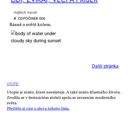
Vojtěch Vacek
#
OD­PO­ČI­NEK 006
Básně o světě kolem.
Další stránka
UTO­PIE
Utopie je místo, které neexistuje. A také místo šťastného života.
Zrodila se v šestnáctém století spolu se zrozením moderního
světa.
Přečtěte si více o slovu tohoto čísla.