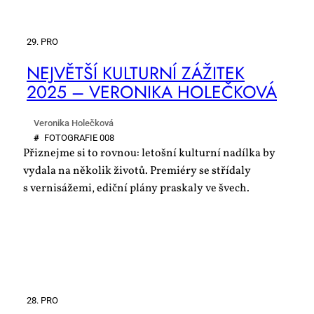
29. PRO
NEJ­VĚT­ŠÍ KUL­TUR­NÍ ZÁ­ŽI­TEK
2025 – VE­RO­NI­KA HO­LEČ­KO­VÁ
Veronika Holečková
#
FO­TO­GRA­FIE 008
Přiznejme si to rovnou: letošní kulturní nadílka by
vydala na několik životů. Premiéry se střídaly
s vernisážemi, ediční plány praskaly ve švech.
28. PRO