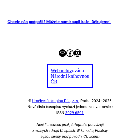
Chcete nás podpořit? Můžete nám koupit kafe. Děkujeme!
E-mail
Facebook
Instagram
Webarchiv
ováno
Národní knihovnou
ČR
©
Umělecká skupina Dílo, z. s.
, Praha 2024–2026
Nové číslo časopisu vychází jednou za dva měsíce
ISSN
3029-6501
Není-li uvedeno jinak, fotografie pocházejí
z volných zdrojů Unsplash, Wikimedia, Pixabay
a jsou šířeny pod původní CC licencí