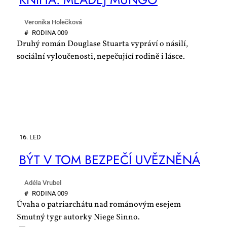
Veronika Holečková
#
RO­DI­NA 009
Druhý román Douglase Stuarta vypráví o násilí,
sociální vyloučenosti, nepečující rodině i lásce.
16. LED
BÝT V TOM BEZ­PE­ČÍ UVĚZ­NĚ­NÁ
Adéla Vrubel
#
RO­DI­NA 009
Úvaha o patriarchátu nad románovým esejem
Smutný tygr autorky Niege Sinno.