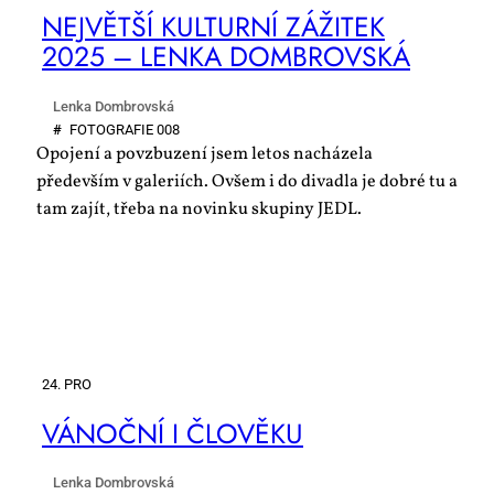
NEJ­VĚT­ŠÍ KUL­TUR­NÍ ZÁ­ŽI­TEK
2025 – LEN­KA DOM­BROV­SKÁ
Lenka Dombrovská
#
FO­TO­GRA­FIE 008
Opojení a povzbuzení jsem letos nacházela
především v galeriích. Ovšem i do divadla je dobré tu a
tam zajít, třeba na novinku skupiny JEDL.
24. PRO
VÁ­NOČ­NÍ I ČLO­VĚ­KU
Lenka Dombrovská