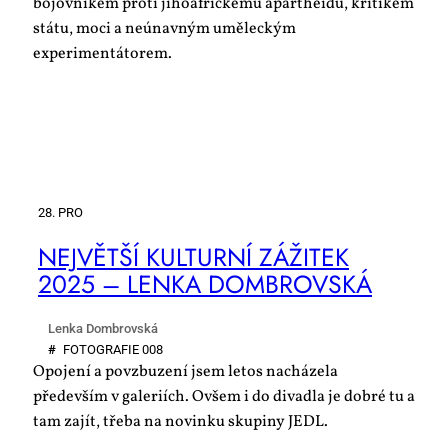
bojovníkem proti jihoafrickému apartheidu, kritikem
státu, moci a neúnavným uměleckým
experimentátorem.
28. PRO
NEJ­VĚT­ŠÍ KUL­TUR­NÍ ZÁ­ŽI­TEK
2025 – LEN­KA DOM­BROV­SKÁ
Lenka Dombrovská
#
FO­TO­GRA­FIE 008
Opojení a povzbuzení jsem letos nacházela
především v galeriích. Ovšem i do divadla je dobré tu a
tam zajít, třeba na novinku skupiny JEDL.