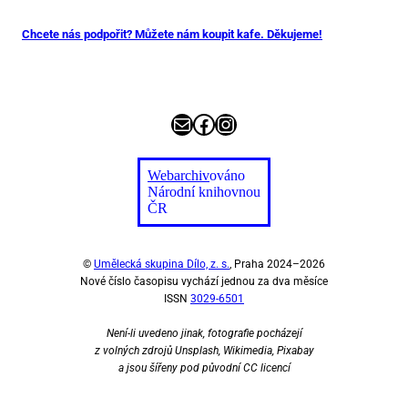
Chcete nás podpořit? Můžete nám koupit kafe. Děkujeme!
E-mail
Facebook
Instagram
Webarchiv
ováno
Národní knihovnou
ČR
©
Umělecká skupina Dílo, z. s.
, Praha 2024–2026
Nové číslo časopisu vychází jednou za dva měsíce
ISSN
3029-6501
Není-li uvedeno jinak, fotografie pocházejí
z volných zdrojů Unsplash, Wikimedia, Pixabay
a jsou šířeny pod původní CC licencí