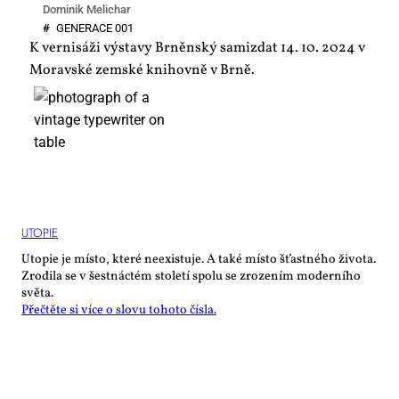
Dominik Melichar
#
GE­NE­RA­CE 001
K vernisáži výstavy Brněnský samizdat 14. 10. 2024 v
Moravské zemské knihovně v Brně.
UTO­PIE
Utopie je místo, které neexistuje. A také místo šťastného života.
Zrodila se v šestnáctém století spolu se zrozením moderního
světa.
Přečtěte si více o slovu tohoto čísla.