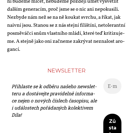
ní bu­de­me ml­čet, ne­bu­de­me poz­dě­ji umět vy­svět­lit
dal­ším ge­ne­ra­cím, proč jsme se o nic ani ne­po­ku­si­li.
Ne­zby­de nám než se na ně kou­kat svrchu, a ří­kat, jak
na­iv­ní jsou. Sta­nou se z nás stej­ní fi­liští­ni, ne­to­le­rant­ní
po­smě­váč­ci snům vlast­ní­ho mlá­dí, kte­ré teď kri­ti­zu­je­
me. A stej­ně ja­ko oni za­čne­me za­krý­vat ne­zna­lost aro­
gan­cí.
NEWS­LET­TER
Při­hlas­te se k od­bě­ru na­še­ho news­let­
te­ru a do­stá­vej­te pra­vi­del­ně in­for­ma­
ce nejen o no­vých čís­lech ča­so­pi­su, ale
i udá­los­tech po­řá­da­ných ko­lek­ti­vem
Dí­la!