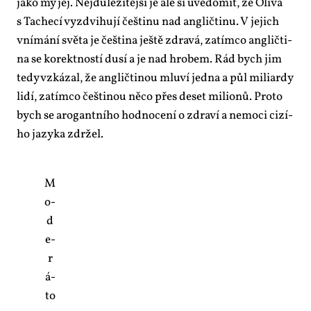
ja­ko my jej. Nej­dů­le­ži­těj­ší je ale si uvě­do­mit, že Oli­va
s Ta­che­cí vy­zdvi­hu­jí češ­ti­nu nad an­g­lič­ti­nu. V je­jich
vní­má­ní svě­ta je češ­ti­na ješ­tě zdra­vá, za­tím­co an­g­lič­ti­
na se ko­rekt­nos­tí du­sí a je nad hro­bem. Rád bych jim
te­dy vzká­zal, že an­g­lič­ti­nou mlu­ví jed­na a půl mi­li­ar­dy
li­dí, za­tím­co češ­ti­nou ně­co přes de­set mi­li­o­nů. Pro­to
bych se aro­gant­ní­ho hod­no­ce­ní o zdra­ví a ne­mo­ci ci­zí­
ho ja­zy­ka zdr­žel.
M
o­
d
e­
r
á­
to