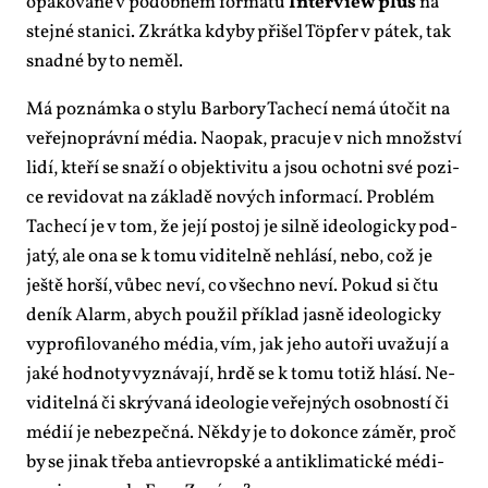
opa­ko­va­ně v po­dob­ném for­má­tu
In­ter­view plus
na
stej­né sta­ni­ci. Zkrát­ka kdy­by při­šel Tö­p­fer v pá­tek, tak
snad­né by to ne­měl.
Má po­znám­ka o sty­lu Bar­bo­ry Ta­che­cí ne­má úto­čit na
ve­řej­no­práv­ní mé­dia. Na­o­pak, pra­cu­je v nich množ­ství
li­dí, kte­ří se sna­ží o ob­jek­ti­vi­tu a jsou ochot­ni své po­zi­
ce re­vi­do­vat na zá­kla­dě no­vých in­for­ma­cí. Pro­blém
Ta­che­cí je v tom, že je­jí po­stoj je sil­ně ide­o­lo­gic­ky pod­
ja­tý, ale ona se k to­mu vi­di­tel­ně ne­hlá­sí, ne­bo, což je
ješ­tě hor­ší, vů­bec ne­ví, co všech­no ne­ví. Po­kud si čtu
de­ník Alarm, abych po­u­žil pří­klad jas­ně ide­o­lo­gic­ky
vy­pro­fi­lo­va­né­ho mé­dia, vím, jak je­ho au­to­ři uva­žu­jí a
ja­ké hod­no­ty vy­zná­va­jí, hr­dě se k to­mu totiž hlá­sí. Ne­
vi­di­tel­ná či skrý­va­ná ide­o­lo­gie ve­řej­ných osob­nos­tí či
mé­dií je ne­bez­peč­ná. Ně­kdy je to do­kon­ce zá­měr, proč
by se ji­nak tře­ba an­tie­v­rop­ské a an­ti­kli­ma­tic­ké mé­di­