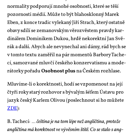
nor­ma­li­ty pod­po­ru­jí mno­hé osob­nos­ti, kte­ré se tě­ší
po­zor­nos­ti mé­dií. Mů­že to být bla­ho­sklon­ný Ma­rek
Eben, z kon­ce tra­dic vy­le­ka­ný Ji­ří Strach, kte­rý ostat­ně
oba­vy sdí­lí se ze­ma­nov­ským vě­rozvěs­tem prav­dy kar­
di­ná­lem Do­mi­ni­kem Du­kou, hr­dě ne­ko­rekt­ní Jan Svě­
rák a dal­ší. Abych ale ne­vy­ne­chal ani dá­my, rád bych se
v tom­to tex­tu za­mě­řil na pár mo­men­tů Bar­bo­ry Ta­che­
cí, sa­mozva­né mluv­čí čes­ké­ho kon­zer­va­tis­mu a mo­de­
rá­tor­ky po­řa­du
Osob­nost plus
na Čes­kém roz­hla­se.
Mlu­ví­me-li o ko­rekt­nos­ti, ho­dí se vzpo­me­nout na je­jí
čty­ři roky sta­rý roz­ho­vor s bý­va­lým šéfem Ústa­vu pro
ja­zyk čes­ký Kar­lem Oli­vou (po­slech­nout si ho mů­že­te
ZDE
):
B. Ta­che­cí:
… češ­ti­na je na tom lé­pe než an­g­lič­ti­na, pro­to­že
an­g­lič­ti­na má ko­rekt­nost ve vý­věs­ním ští­tě. Co se sta­lo s an­g­