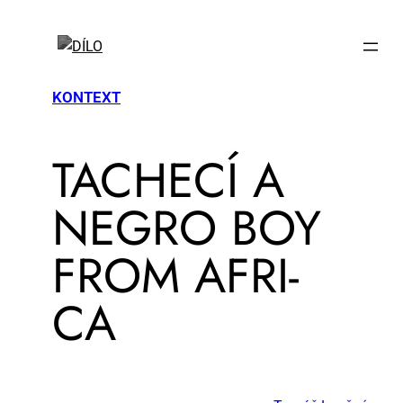
KONTEXT
TA­CHE­CÍ A
NE­GRO BOY
FROM AF­RI­
CA