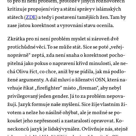
to pro ni ne­ní pro­blém, pro­to­že v ji­ných roz­ho­vo­rech
kri­ti­zu­je pro­po­je­ní ví­ry a stát­ní sprá­vy v is­lám­ských
stá­tech (
ZDE
) a te­dy i po­sta­ve­ní ta­měj­ších žen. Tam by
za­se jis­tou ko­rekt­nost a vy­rov­ná­ní sta­vu oce­ni­la.
Zkrát­ka pro ni ne­ní pro­blém mys­let si zá­ro­veň dvě
pro­ti­chůd­né vě­ci. To se mů­že stát. Si­ce se po­té „ve­řej­
no­práv­ně“ ze­ptá, zda ne­ní sna­ha o ko­rekt­nost po­cho­
pi­tel­ná ja­ko po­kus o na­pra­ve­ní křivd mi­nu­los­ti, ale ne­
chá Oli­vu říct, co chce, aniž by se pí­di­la, jak má pod­lo­
že­né ar­gu­men­ty. A dál mlu­ví o ší­len­ství OSN, kte­rá na­
vr­hu­je ří­kat „fi­re­fi­gh­ter“ mís­to „fi­re­man“, aby ne­byl
pri­vi­le­go­va­ný je­den gen­der. Já to za pro­blém ne­po­va­
žu­ji. Ja­zyk for­mu­je na­še myš­le­ní. Si­ce ži­je vlast­ním ži­
vo­tem a nelze ho ná­sil­ně ohý­bat, ale je mož­né se po­
kou­šet je­ho ne­přes­nos­ti a za­sta­ra­los­ti opra­vo­vat. Ko­
nec­kon­ců ja­zyk je lid­ský vy­ná­lez. Ovliv­ňu­je nás, stej­ně