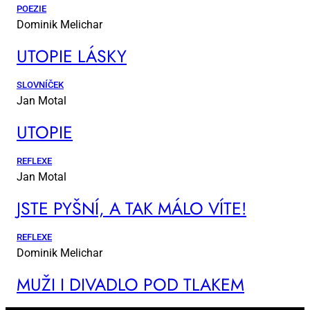
POEZIE
Dominik Melichar
UTO­PIE LÁS­KY
SLOVNÍČEK
Jan Motal
UTO­PIE
REFLEXE
Jan Motal
JSTE PYŠ­NÍ, A TAK MÁ­LO VÍ­TE!
REFLEXE
Dominik Melichar
MUŽI I DI­VA­DLO POD TLA­KEM