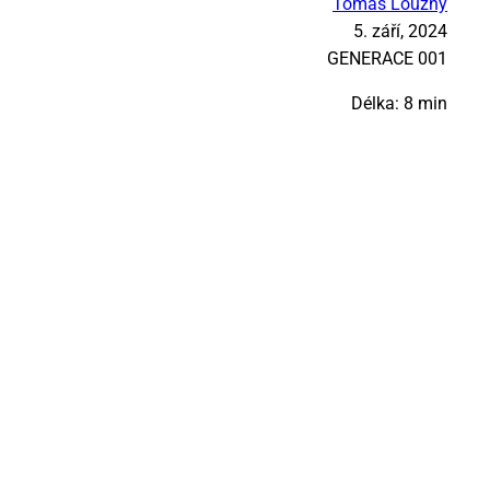
Tomáš Loužný
5. září, 2024
GE­NE­RA­CE 001
Délka: 8 min