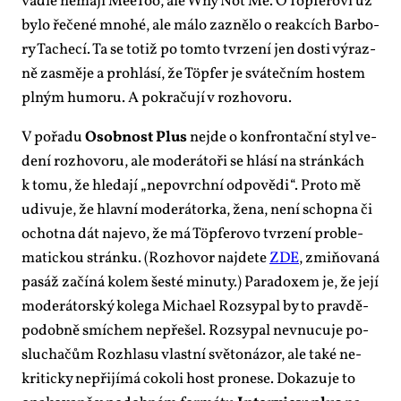
va­dle ne­ma­jí Me­e­Too, ale Why Not Me. O Tö­p­fe­ro­vi už
by­lo ře­če­né mno­hé, ale má­lo za­zně­lo o re­ak­cích Bar­bo­
ry Ta­che­cí. Ta se totiž po tom­to tvr­ze­ní jen do­sti vý­raz­
ně za­smě­je a pro­hlá­sí, že Tö­p­fer je svá­teč­ním hos­tem
pl­ným hu­mo­ru. A po­kra­ču­jí v roz­ho­vo­ru.
V po­řa­du
Osob­nost Plus
nejde o kon­fron­tač­ní styl ve­
de­ní roz­ho­vo­ru, ale mo­de­rá­to­ři se hlá­sí na strán­kách
k to­mu, že hle­da­jí „ne­po­vrch­ní od­po­vě­di“. Pro­to mě
udi­vu­je, že hlav­ní mo­de­rá­tor­ka, že­na, ne­ní schop­na či
ochot­na dát na­je­vo, že má Tö­p­fe­ro­vo tvr­ze­ní pro­ble­
ma­tic­kou strán­ku. (Roz­ho­vor na­jde­te
ZDE
, zmi­ňo­va­ná
pa­sáž za­čí­ná ko­lem šes­té mi­nu­ty.) Pa­ra­do­xem je, že je­jí
mo­de­rá­tor­ský ko­le­ga Mi­cha­el Roz­sy­pal by to prav­dě­
po­dob­ně smí­chem ne­pře­šel. Roz­sy­pal ne­vnu­cu­je po­
slu­cha­čům Roz­hla­su vlast­ní svě­to­ná­zor, ale ta­ké ne­
kri­tic­ky ne­při­jí­má co­ko­li host pro­ne­se. Do­ka­zu­je to