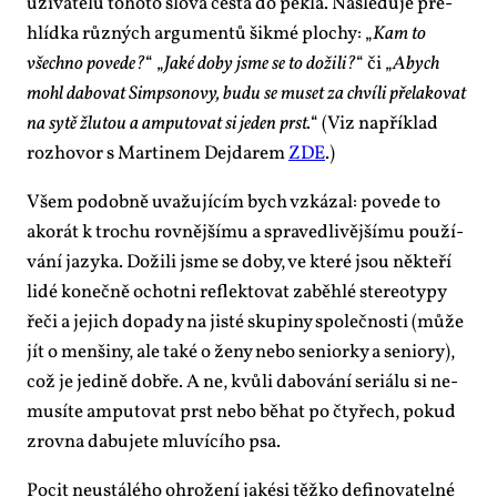
uži­va­te­lů to­ho­to slo­va ces­ta do pek­la. Ná­sle­du­je pře­
hlíd­ka růz­ných ar­gu­men­tů šik­mé plo­chy: „
Kam to
všech­no po­ve­de?
“ „
Ja­ké do­by jsme se to do­ži­li?
“ či „
Abych
mohl da­bo­vat Simp­so­no­vy, bu­du se muset za chví­li pře­la­ko­vat
na sy­tě žlu­tou a am­pu­to­vat si je­den prst.
“ (Viz na­pří­klad
roz­ho­vor s Mar­ti­nem De­jda­rem
ZDE
.)
Všem po­dob­ně uva­žu­jí­cím bych vzká­zal: po­ve­de to
ako­rát k tro­chu rov­něj­ší­mu a spra­ved­li­věj­ší­mu po­u­ží­
vá­ní ja­zy­ka. Do­ži­li jsme se do­by, ve kte­ré jsou ně­kte­ří
li­dé ko­neč­ně ochot­ni re­flek­to­vat za­běh­lé ste­re­o­ty­py
ře­či a je­jich do­pa­dy na jis­té sku­pi­ny spo­leč­nos­ti (mů­že
jít o men­ši­ny, ale ta­ké o že­ny ne­bo se­ni­or­ky a se­ni­o­ry),
což je je­di­ně dob­ře. A ne, kvů­li da­bo­vá­ní se­ri­á­lu si ne­
mu­sí­te am­pu­to­vat prst ne­bo bě­hat po čtyřech, po­kud
zrov­na da­bu­je­te mlu­ví­cí­ho psa.
Po­cit ne­u­stá­lé­ho ohro­že­ní ja­kési těž­ko de­fi­no­va­tel­né