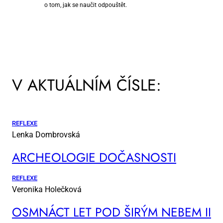
o tom, jak se naučit odpouštět.
V AKTUÁLNÍM ČÍSLE:
REFLEXE
Lenka Dombrovská
AR­CHE­O­LO­GIE DO­ČAS­NOS­TI
REFLEXE
Veronika Holečková
OSM­NÁCT LET POD ŠI­RÝM NE­BEM II