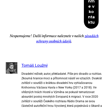
Ne­spa­mu­je­me! Dal­ší in­for­ma­ce na­lez­ne­te v na­šich
zá­sa­dách
ochra­ny osob­ních úda­jů
.
Tomáš Loužný
Divadelní režisér, autor, překladatel. Píše pro divadlo a rozhlas.
Zkoumá hranice moci a přítomnost násilí ve vztazích. Dvakrát
zvítězil v soutěži o krátkou divadelní hru vyhlašovanou
Knihovnou Václava Havla v New Yorku (2017 a 2018). Ve
vítězných hrách Hosté a Výměna se pokusil tematizovat
absurdní postoj mnohých Evropanů k migraci. V roce 2020
zvítězil v soutěži Českého rozhlasu Rádio Drama se svou
částečně autofikční hrou Vyvolený, která pojednává o šikaně a