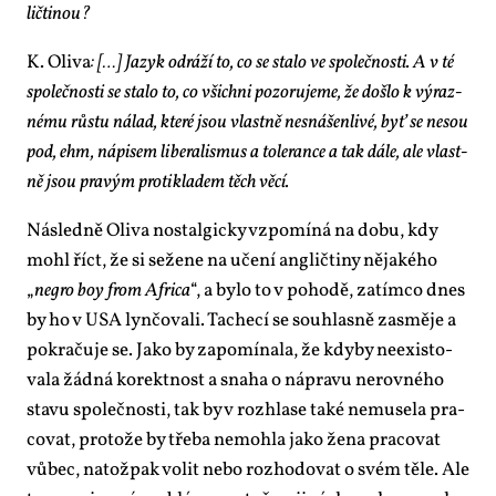
lič­ti­nou?
K. Oli­va
:
[…] Ja­zyk od­rá­ží to, co se sta­lo ve spo­leč­nos­ti. A v té
spo­leč­nos­ti se sta­lo to, co všich­ni po­zo­ru­je­me, že do­šlo k vý­raz­
né­mu růstu ná­lad, kte­ré jsou vlast­ně ne­sná­šen­li­vé, byť se ne­sou
pod, ehm, ná­pi­sem li­be­ra­lis­mus a to­le­ran­ce a tak dá­le, ale vlast­
ně jsou pra­vým pro­ti­kla­dem těch vě­cí.
Ná­sled­ně Oli­va nos­tal­gic­ky vzpo­mí­ná na do­bu, kdy
mohl říct, že si se­že­ne na uče­ní an­g­lič­ti­ny ně­ja­ké­ho
„
ne­gro boy from Af­ri­ca
“, a by­lo to v po­ho­dě, za­tím­co dnes
by ho v USA lyn­čo­va­li. Ta­che­cí se sou­hlas­ně za­smě­je a
po­kra­ču­je se. Ja­ko by za­po­mí­na­la, že kdy­by ne­e­xis­to­
va­la žád­ná ko­rekt­nost a sna­ha o ná­pra­vu ne­rov­né­ho
sta­vu spo­leč­nos­ti, tak by v roz­hla­se ta­ké ne­mu­se­la pra­
co­vat, pro­to­že by tře­ba ne­moh­la ja­ko že­na pra­co­vat
vů­bec, na­to­ž­pak vo­lit ne­bo roz­ho­do­vat o svém tě­le. Ale