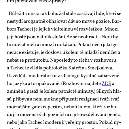
um jme­no­va­lo Eu­roZ­prá­vy?
Dů­le­ži­tá mís­ta tak bo­hu­žel stá­le za­stá­va­jí li­dé, kte­ří se
ne­sty­dí aro­gant­ně ob­ha­jo­vat dáv­no mrt­vé po­zi­ce. Bar­
bo­ra Ta­che­cí je je­jich vi­di­tel­nou vě­rozvěst­kou. Mno­zí
je­jí hos­té jsou na­to­lik sluš­ní, že se ne­o­hra­dí, ač­ko­li by
to udě­lat mě­li a mno­zí i do­ká­za­li. Po­kud ně­co ja­ko ge­
ne­ra­ce exis­tu­je, je do­slo­va úko­lem té mlad­ší ne­ml­čet a
ne­bát se pro­ti­ú­to­ku. Na­po­sle­dy to tře­ba v roz­ho­vo­ru
s Ta­che­cí zvlád­la po­li­to­lož­ka Ka­te­ři­na Smej­ka­lo­vá.
Usvěd­či­la mo­de­rá­tor­ku z ide­o­lo­gic­ky sil­ně za­bar­ve­né­
ho ja­zy­ka a to opa­ko­va­ně. (Roz­ho­vor na­jde­te
ZDE
a
zmí­ně­ná pa­sáž je ko­lem pat­nác­té mi­nu­ty.) Sil­ných hla­
sů při­bý­vá a ne­ní mož­né při­pus­tit re­zig­na­ci tvá­ří tvář
moc­něj­ším ga­te­ke­e­pe­rům, ne­bo­li li­dem, kte­ří roz­ho­
du­jí o mo­cen­ských po­zi­cích a o pře­roz­dě­lo­vá­ní pe­něz,
ne­bo ja­ko Ta­che­cí mo­de­ru­jí ve­řej­ný pro­stor. Po­kud ny­