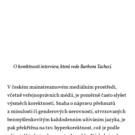
O korektnosti interview, která vede Barbora Tachecí.
V čes­kém ma­in­stre­a­mo­vém me­di­ál­ním pro­stře­dí,
včet­ně ve­řej­no­práv­ních mé­dií, je po­měr­ně čas­to sly­šet
vý­směch ko­rekt­nos­ti. Sna­ha o ná­pra­vu pře­hma­tů
z mi­nu­los­ti či gen­de­ro­vých ne­rov­nos­tí, utvr­zo­va­ných
bez­myš­len­ko­vi­tým kaž­do­den­ním uží­vá­ním ja­zy­ka, je
pak pře­křtě­na na tzv. hy­per­ko­rekt­nost, což je pod­le