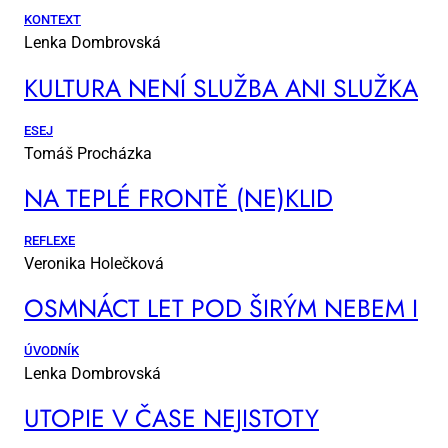
KONTEXT
Lenka Dombrovská
KUL­TU­RA NE­NÍ SLUŽ­BA ANI SLUŽ­KA
ESEJ
Tomáš Procházka
NA TEP­LÉ FRON­TĚ (NE)KLID
REFLEXE
Veronika Holečková
OSM­NÁCT LET POD ŠI­RÝM NE­BEM I
ÚVODNÍK
Lenka Dombrovská
UTO­PIE V ČA­SE NE­JIS­TO­TY