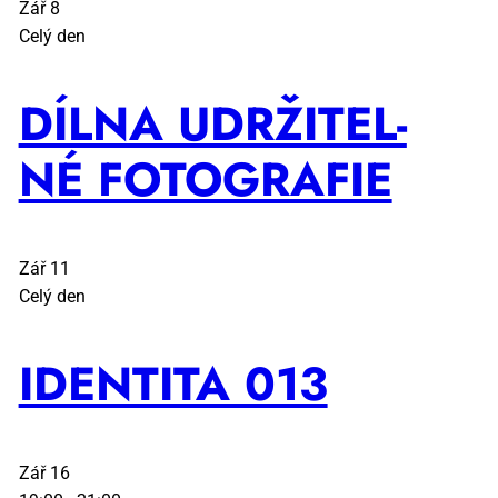
Zář
8
Celý den
DÍL­NA UDR­ŽI­TEL­
NÉ FO­TO­GRA­FIE
Zář
11
Celý den
IDEN­TI­TA 013
Zář
16