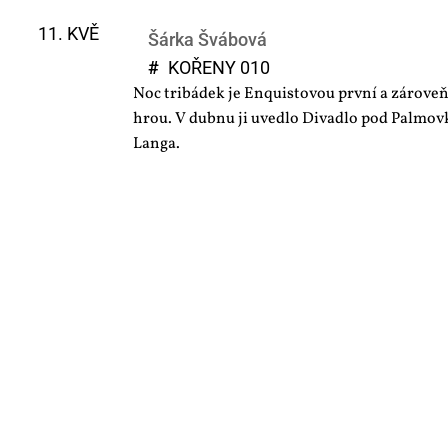
11. KVĚ
Šárka Švábová
#
KO­ŘE­NY 010
Noc tribádek je Enquistovou první a zárove
hrou. V dubnu ji uvedlo Divadlo pod Palmovk
Langa.