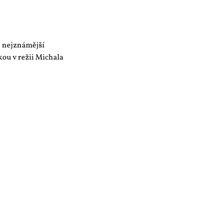
ň nejznámější
ou v režii Michala