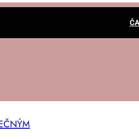
ČA
TEČ­NÝM