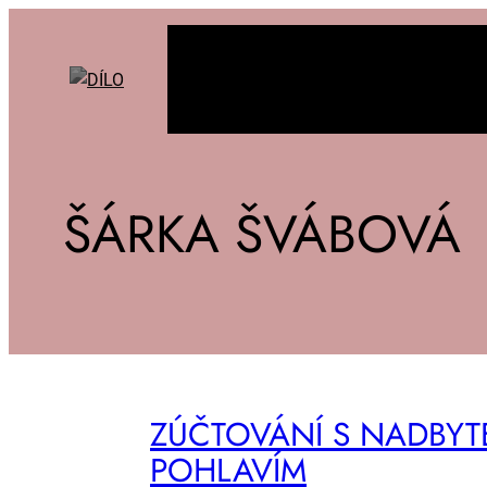
ŠÁRKA ŠVÁBOVÁ
ZÚ­ČTO­VÁ­NÍ S NAD­BY­
PO­HLA­VÍM