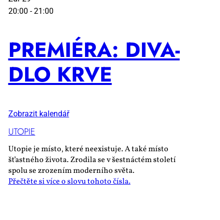
20:00
-
21:00
PRE­MI­É­RA: DI­VA­
DLO KR­VE
Zobrazit kalendář
UTO­PIE
Utopie je místo, které neexistuje. A také místo
šťastného života. Zrodila se v šestnáctém století
spolu se zrozením moderního světa.
Přečtěte si více o slovu tohoto čísla.