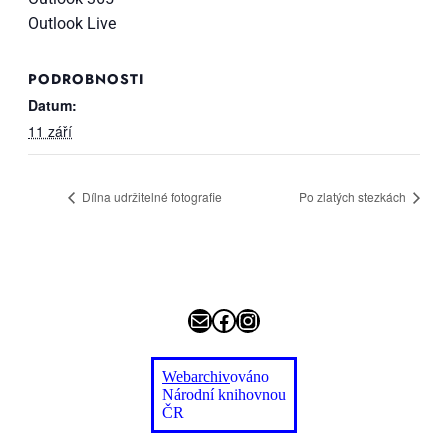
Outlook Live
PODROBNOSTI
Datum:
11 září
Díl­na udr­ži­tel­né fo­to­gra­fie
Po zla­tých stez­kách
E-mail
Facebook
Instagram
Webarchiv
ováno
Národní knihovnou
ČR