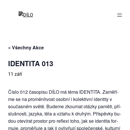
« Všechny Akce
IDEN­TI­TA 013
11 září
Čís­lo 012 ča­so­pi­su DÍ­LO má té­ma IDEN­TI­TA. Za­mě­ří­
me se na pro­měn­li­vost osob­ní i ko­lek­tiv­ní iden­ti­ty v
sou­čas­ném svě­tě. Bu­de­me zkou­mat otáz­ky pa­mě­ti, pří­
sluš­nos­ti, ja­zy­ka, tě­la a vzta­hu k dru­hým. Pří­spěv­ky bu­
dou ote­ví­rat pro­stor pro re­fle­xi to­ho, jak se iden­ti­ta for­
mu­je, pro­mě­ňu­je a jak ji ovliv­ňu­jí spo­le­čen­ské, kul­tur­ní