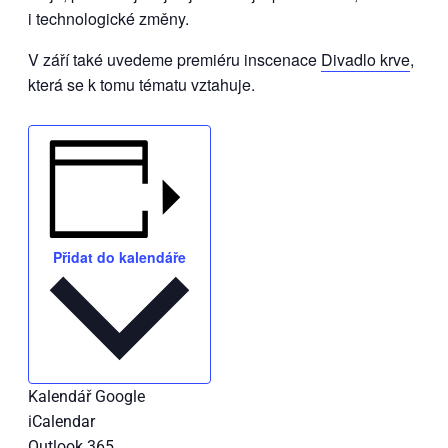
i tech­no­lo­gic­ké změ­ny.
V zá­ří ta­ké uve­de­me pre­mi­é­ru in­sce­na­ce
Di­va­dlo kr­ve
,
kte­rá se k to­mu té­ma­tu vzta­hu­je.
Přidat do kalendáře
Kalendář Google
iCalendar
Outlook 365