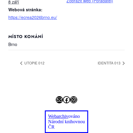
Zobrazit web (Pořadatel)
8 září
Webová stránka:
https://ecrea2026brno.eu/
MÍSTO KONÁNÍ
Br­no
UTO­PIE 012
IDEN­TI­TA 013
E-mail
Facebook
Instagram
Webarchiv
ováno
Národní knihovnou
ČR