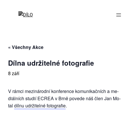
« Všechny Akce
Díl­na udr­ži­tel­né fo­to­gra­fie
8 září
V rám­ci me­zi­ná­rod­ní kon­fe­ren­ce ko­mu­ni­kač­ních a me­
di­ál­ních stu­dií ECREA v Br­ně po­ve­de náš člen Jan Mo­
tal
díl­nu udr­ži­tel­né fo­to­gra­fie
.