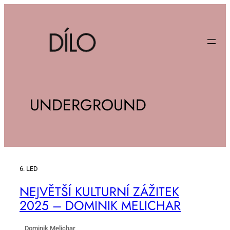
UNDERGROUND
6. LED
NEJ­VĚT­ŠÍ KUL­TUR­NÍ ZÁ­ŽI­TEK
2025 – DO­MI­NIK ME­LI­CHAR
Dominik Melichar