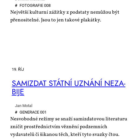
#
FO­TO­GRA­FIE 008
Největší kulturní zážitky z podstaty nemůžou být
přenositelné. Jsou to jen takové plakátky.
19. ŘÍJ
SA­MIZDAT STÁT­NÍ UZNÁ­NÍ NE­ZA­
BI­JE
Jan Motal
#
GE­NE­RA­CE 001
Nesvobodné režimy se snaží samizdatovou literaturu
zničit prostřednictvím věznění podzemních
vydavatelů či šikanou těch, kteří tyto svazky čtou.