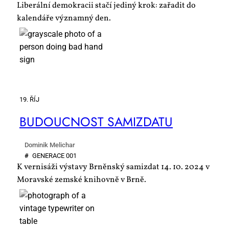
Liberální demokracii stačí jediný krok: zařadit do
kalendáře významný den.
19. ŘÍJ
BU­DOUC­NOST SA­MIZDA­TU
Dominik Melichar
#
GE­NE­RA­CE 001
K vernisáži výstavy Brněnský samizdat 14. 10. 2024 v
Moravské zemské knihovně v Brně.