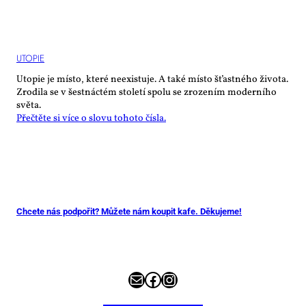
UTO­PIE
Utopie je místo, které neexistuje. A také místo šťastného života.
Zrodila se v šestnáctém století spolu se zrozením moderního
světa.
Přečtěte si více o slovu tohoto čísla.
Chcete nás podpořit? Můžete nám koupit kafe. Děkujeme!
E-mail
Facebook
Instagram