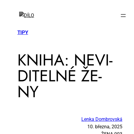
TIPY
KNI­HA: NE­VI­
DI­TEL­NÉ ŽE­
NY
Lenka Dombrovská
10. března, 2025