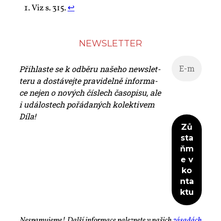
Viz s. 315.
↩︎
NEWS­LET­TER
Při­hlas­te se k od­bě­ru na­še­ho news­let­
te­ru a do­stá­vej­te pra­vi­del­ně in­for­ma­
ce nejen o no­vých čís­lech ča­so­pi­su, ale
i udá­los­tech po­řá­da­ných ko­lek­ti­vem
Dí­la!
Ne­spa­mu­je­me! Dal­ší in­for­ma­ce na­lez­ne­te v na­šich
zá­sa­dách