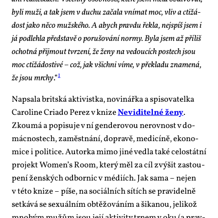
by­li muži, a tak jsem v du­chu za­ča­la vní­mat moc, vliv a cti­žá­
dost ja­ko ně­co muž­ské­ho. A abych prav­du řek­la, nej­spíš jsem i
já pod­leh­la před­sta­vě o po­ru­šo­vá­ní nor­my. By­la jsem až pří­liš
ochot­ná při­jmout tvr­ze­ní, že že­ny na ve­dou­cích postech jsou
moc cti­žá­dosti­vé – což, jak všich­ni ví­me, v pře­kla­du zna­me­ná,
1
že jsou mr­chy
.“
Na­psa­la brit­ská ak­ti­vist­ka, no­vi­nář­ka a spi­so­va­tel­ka
Ca­ro­li­ne Cri­a­do Pe­rez v kni­ze
Ne­vi­di­tel­né že­ny
.
Zkou­má a po­pi­su­je v ní gen­de­ro­vou ne­rov­nost v do­
mác­nos­tech, za­měst­ná­ní, do­pra­vě, me­di­cí­ně, eko­no­
mi­ce i po­li­ti­ce. Au­tor­ka mi­mo ji­né ved­la ta­ké ce­lo­stát­ní
pro­jekt Women’s Ro­om, kte­rý měl za cíl zvý­šit za­stou­
pe­ní žen­ských od­bor­nic v mé­di­ích. Jak sa­ma – nejen
v té­to kni­ze – pí­še, na so­ci­ál­ních sí­tích se pra­vi­del­ně
se­tká­vá se se­xu­ál­ním ob­tě­žo­vá­ním a ši­ka­nou, je­li­kož
mno­hým mužům jsou je­jí ak­ti­vi­ty tr­nem v oku (a prav­