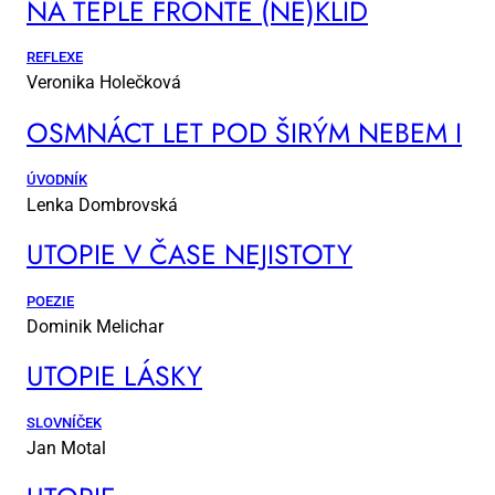
NA TEP­LÉ FRON­TĚ (NE)KLID
REFLEXE
Veronika Holečková
OSM­NÁCT LET POD ŠI­RÝM NE­BEM I
ÚVODNÍK
Lenka Dombrovská
UTO­PIE V ČA­SE NE­JIS­TO­TY
POEZIE
Dominik Melichar
UTO­PIE LÁS­KY
SLOVNÍČEK
Jan Motal