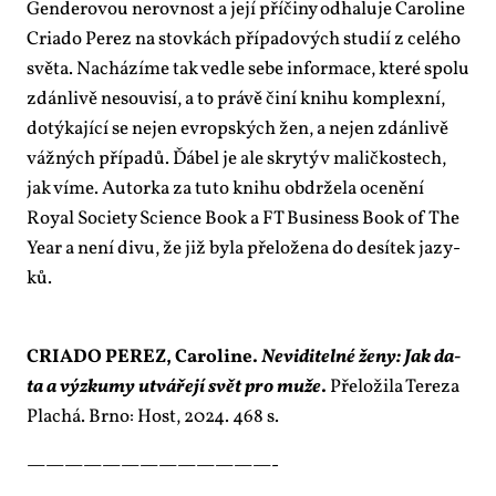
Gen­de­ro­vou ne­rov­nost a je­jí pří­či­ny od­ha­lu­je Ca­ro­li­ne
Cri­a­do Pe­rez na stov­kách pří­pa­do­vých stu­dií z ce­lé­ho
svě­ta. Na­chá­zí­me tak ve­d­le se­be in­for­ma­ce, kte­ré spo­lu
zdán­li­vě ne­sou­vi­sí, a to prá­vě či­ní kni­hu kom­plex­ní,
do­tý­ka­jí­cí se nejen ev­rop­ských žen, a nejen zdán­li­vě
váž­ných pří­pa­dů. Ďá­bel je ale skry­tý v ma­lič­kos­tech,
jak ví­me. Au­tor­ka za tu­to kni­hu ob­dr­že­la oce­ně­ní
Royal So­ci­e­ty Science Book a FT Busi­ness Book of The
Year a ne­ní di­vu, že již by­la pře­lo­že­na do de­sí­tek ja­zy­
ků.
CRI­A­DO PE­REZ, Ca­ro­li­ne.
Ne­vi­di­tel­né že­ny: Jak da­
ta a vý­zkumy utvá­ře­jí svět pro mu­že
.
Pře­lo­ži­la Te­re­za
Pla­chá. Br­no: Host, 2024. 468 s.
—————————————-