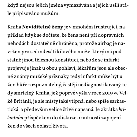
když nejsou je­jich jmé­na vy­ma­zá­vá­na a je­jich úsi­lí stá­
le při­pi­so­vá­no mužům.
Kni­ha
Ne­vi­di­tel­né že­ny
je v mno­hém frustru­jí­cí, na­
pří­klad když se do­čte­te, že že­na ne­ní při do­prav­ních
ne­ho­dách do­sta­teč­ně chrá­ně­na, pro­to­že ai­r­bag je na­
vr­žen pro se­dm­de­sá­ti ki­lo­vé­ho mu­že, kte­rý má pod­
stat­ně ji­nou tě­les­nou kon­sti­tu­ci, ne­bo že se in­farkt
pro­je­vu­je ji­nak u obou po­hla­ví, lé­ka­řům jsou ale obec­
ně zná­my muž­ské pří­zna­ky, te­dy in­farkt mů­že být u
žen hůře roz­po­zna­tel­ný, čas­tě­ji ne­di­a­gnos­ti­ko­va­ný, te­
dy smr­tel­ný. Kni­ha, jež po­pr­vé vy­šla v ro­ce 2019 ve Vel­
ké Bri­tá­nii, je ale mís­ty ta­ké vtip­ná, ne­bo spí­še sar­kas­
tic­ká, a pře­de­vším ve­li­ce čti­vě na­psa­ná. Je zkrát­ka
bri­
lant­ním
pří­spěv­kem do dis­ku­ze o nut­nos­ti za­po­je­ní
žen do všech ob­las­tí ži­vo­ta.