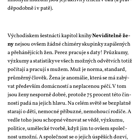
dě­po­dob­ně i v pa­tě).
Vý­cho­dis­kem šest­nác­ti ka­pi­tol kni­hy
Ne­vi­di­tel­ně že­
ny
nejsou ovšem žád­né chi­mé­ry sku­pin­ky za­pá­le­ných
a pře­há­ně­jí­cích žen. Pe­rez pra­cu­je s da­ty! Prů­zkumy,
vý­zkumy a sta­tis­ti­ky ve všech mož­ných od­vět­vích totiž
po­čí­ta­jí a pra­cu­jí s mu­žem. Muž je nor­ma, stan­dard,
prů­měr­ný člo­věk. Že­na je ano­má­lie, kte­rá se má za­bý­
vat pře­de­vším do­mác­nos­tí a ne­pla­ce­nou pé­čí. V tom
jsou že­ny ne­spor­ně dob­ré, pro­to­že 75 pro­cent té­to čin­
nos­ti pa­dá na je­jich hla­vu. Na ce­lém svě­tě se bez­plat­ně
sta­ra­jí o dě­ti, ne­moc­né pří­buz­né, ne­mo­hou­cí ro­di­če. A
ve­d­le to­ho jsou schop­né vě­no­vat se vě­dě, vý­zku­mu,
po­li­ti­ce, umě­lec­ké tvor­bě, když jim to ovšem spo­leč­
nost umož­ní. A spo­leč­nost se o je­jich úspě­ších do­zví,