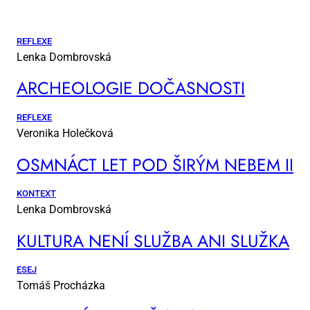
REFLEXE
Lenka Dombrovská
AR­CHE­O­LO­GIE DO­ČAS­NOS­TI
REFLEXE
Veronika Holečková
OSM­NÁCT LET POD ŠI­RÝM NE­BEM II
KONTEXT
Lenka Dombrovská
KUL­TU­RA NE­NÍ SLUŽ­BA ANI SLUŽ­KA
ESEJ
Tomáš Procházka