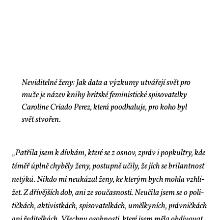
Neviditelné ženy: Jak data a výzkumy utvářejí svět pro
muže je název knihy britské feministické spisovatelky
Caroline Criado Perez, která poodhaluje, pro koho byl
svět stvořen.
„
Pa­t­ři­la jsem k dív­kám, kte­ré se z os­nov, zpráv i po­p­kul­try, kde
téměř úpl­ně chy­bě­ly že­ny, po­stup­ně uči­ly, že jich se bri­lant­nost
ne­tý­ká. Ni­kdo mi ne­u­ká­zal že­ny, ke kte­rým bych moh­la vzhlí­
žet. Z dří­věj­ších dob, ani ze sou­čas­nos­ti. Ne­u­či­la jsem se o po­li­
tič­kách, ak­ti­vist­kách, spi­so­va­tel­kách, uměl­ky­ních, práv­nič­kách
ani ře­di­tel­kách. Všech­ny osob­nos­ti, kte­ré jsem mě­la ob­di­vo­vat,