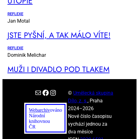
UTO­PIE
REFLEXE
Jan Motal
JSTE PYŠ­NÍ, A TAK MÁ­LO VÍ­TE!
REFLEXE
Dominik Melichar
MUŽI I DI­VA­DLO POD TLA­KEM
E-mail
Facebook
Instagram
©
Umělecká skupina
Dílo, z. s.
, Praha
2024–2026
Webarchiv
ováno
Národní
Nové číslo časopisu
knihovnou
vychází jednou za
ČR
dva měsíce