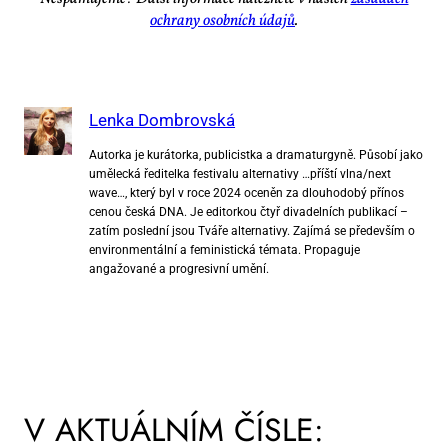
ochra­ny osob­ních úda­jů
.
Lenka Dombrovská
Autorka je kurátorka, publicistka a dramaturgyně. Působí jako
umělecká ředitelka festivalu alternativy …příští vlna/next
wave…, který byl v roce 2024 oceněn za dlouhodobý přínos
cenou česká DNA. Je editorkou čtyř divadelních publikací –
zatím poslední jsou Tváře alternativy. Zajímá se především o
environmentální a feministická témata. Propaguje
angažované a progresivní umění.
V AKTUÁLNÍM ČÍSLE: