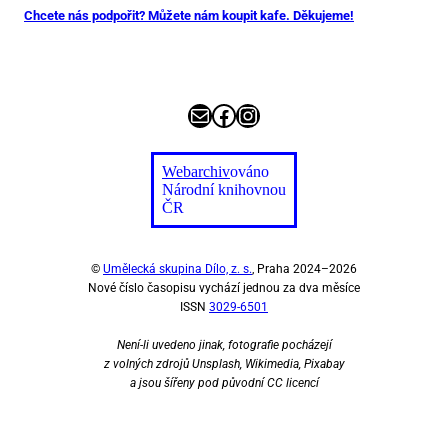
Chcete nás podpořit? Můžete nám koupit kafe. Děkujeme!
E-mail
Facebook
Instagram
Webarchiv
ováno
Národní knihovnou
ČR
©
Umělecká skupina Dílo, z. s.
, Praha 2024–2026
Nové číslo časopisu vychází jednou za dva měsíce
ISSN
3029-6501
Není-li uvedeno jinak, fotografie pocházejí
z volných zdrojů Unsplash, Wikimedia, Pixabay
a jsou šířeny pod původní CC licencí