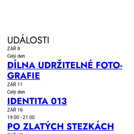
UDÁLOSTI
ZÁŘ
8
Celý den
DÍL­NA UDR­ŽI­TEL­NÉ FO­TO­
GRA­FIE
ZÁŘ
11
Celý den
IDEN­TI­TA 013
ZÁŘ
16
19:00
-
21:00
PO ZLA­TÝCH STEZ­KÁCH