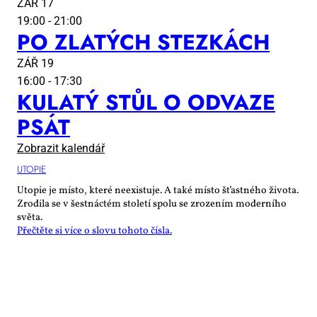
ZÁŘ
17
19:00
-
21:00
PO ZLA­TÝCH STEZ­KÁCH
ZÁŘ
19
16:00
-
17:30
KU­LA­TÝ STŮL O OD­VA­ZE
PSÁT
Zobrazit kalendář
UTO­PIE
Utopie je místo, které neexistuje. A také místo šťastného života.
Zrodila se v šestnáctém století spolu se zrozením moderního
světa.
Přečtěte si více o slovu tohoto čísla.