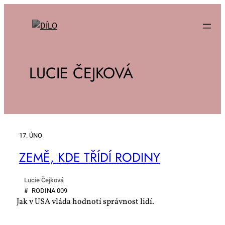
LUCIE ČEJKOVÁ
17. ÚNO
ZE­MĚ, KDE TŘÍ­DÍ RO­DI­NY
Lucie Čejková
#
RO­DI­NA 009
Jak v USA vláda hodnotí správnost lidí.