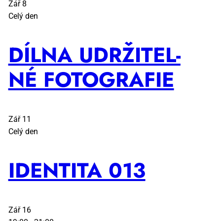
Zář
8
Celý den
DÍL­NA UDR­ŽI­TEL­
NÉ FO­TO­GRA­FIE
Zář
11
Celý den
IDEN­TI­TA 013
Zář
16