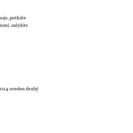
huje, potkáte
emí, uslyšíte
 2024 uveden druhý