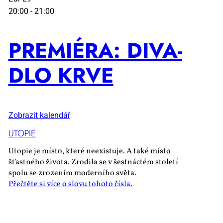
20:00
-
21:00
PRE­MI­É­RA: DI­VA­
DLO KR­VE
Zobrazit kalendář
UTO­PIE
Utopie je místo, které neexistuje. A také místo
šťastného života. Zrodila se v šestnáctém století
spolu se zrozením moderního světa.
Přečtěte si více o slovu tohoto čísla.