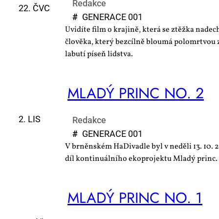
Redakce
22. ČVC
#
GE­NE­RA­CE 001
Uvidíte film o krajině, která se ztěžka nadec
člověka, který bezcílně bloumá polomrtvou z
labutí píseň lidstva.
MLA­DÝ PRINC NO. 2
2. LIS
Redakce
#
GE­NE­RA­CE 001
V brněnském HaDivadle byl v neděli 13. 10.
díl kontinuálního ekoprojektu Mladý princ.
MLA­DÝ PRINC NO. 1