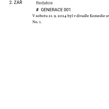
2. ZÁŘ
Redakce
#
GE­NE­RA­CE 001
V sobotu 21. 9. 2024 byl v divadle Komedie 
No. 1.