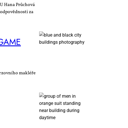
MU Hana Průchová
 zodpovědnosti za
GA­ME
urzovního makléře