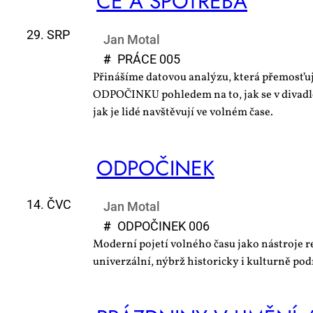
CE A SPO­TŘE­BA
29. SRP
Jan Motal
#
PRÁ­CE 005
Přinášíme datovou analýzu, která přemosťu
ODPOČINKU pohledem na to, jak se v divadlec
jak je lidé navštěvují ve volném čase.
OD­PO­ČI­NEK
14. ČVC
Jan Motal
#
OD­PO­ČI­NEK 006
Moderní pojetí volného času jako nástroje 
univerzální, nýbrž historicky i kulturně po