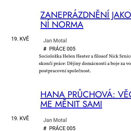
ZA­NE­PRÁZD­NĚNÍ JA­KO 
NÍ NOR­MA
19. KVĚ
Jan Motal
#
PRÁ­CE 005
Socioložka Helen Hester a filosof Nick Srnic
skončí práce: Dějiny domácnosti a boje za vo
postpracovní společnost.
HA­NA PRŮ­CHO­VÁ: VĚ­C
ME MĚ­NIT SA­MI
19. KVĚ
Jan Motal
#
PRÁ­CE 005