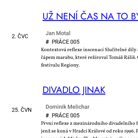
UŽ NE­NÍ ČAS NA TO B
Jan Motal
2. ČVC
#
PRÁ­CE 005
Kontextová reflexe inscenací Slučitelné díly
čápem marabu, které režíroval Tomáš Ráliš. 
festivalu Regiony.
DI­VA­DLO JI­NAK
Dominik Melichar
25. ČVN
#
PRÁ­CE 005
První reflexe z mezinárodního divadelního f
jenž se koná v Hradci Králové od roku 1996. P