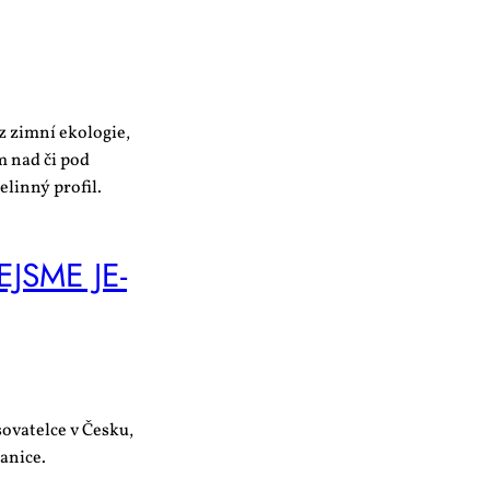
z zimní ekologie,
m nad či pod
linný profil.
EJSME JE­
sovatelce v Česku,
anice.