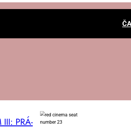
ČA
 III: PRÁ­