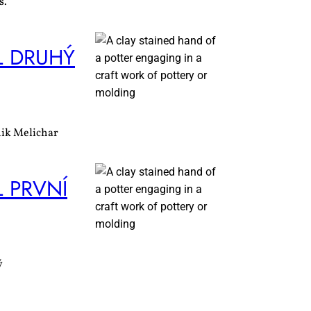
s.
L DRU­HÝ
nik Melichar
 PRV­NÍ
ý