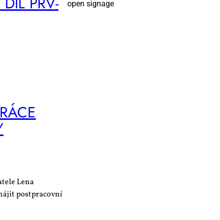
 DÍL PRV­
PRÁ­CE
Y
tele Lena
hájit postpracovní