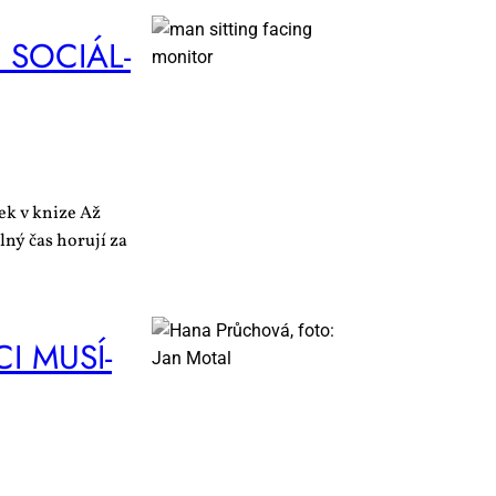
SO­CI­ÁL­
ek v knize Až
lný čas horují za
I MU­SÍ­