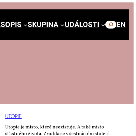
SOPIS
SKUPINA
UDÁLOSTI
HLEDAT
EN
UTO­PIE
Utopie je místo, které neexistuje. A také místo
šťastného života. Zrodila se v šestnáctém století