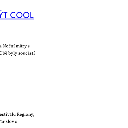
ÝT CO­OL
 a Noční můry s
Obě byly součástí
estivalu Regiony,
ár slov o