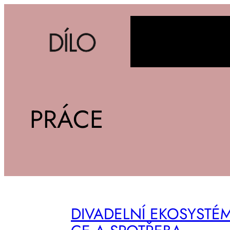
PRÁCE
DI­VA­DEL­NÍ EKO­SYS­TÉM