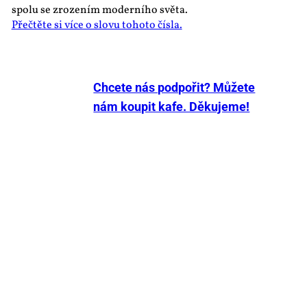
spolu se zrozením moderního světa.
Přečtěte si více o slovu tohoto čísla.
Chcete nás podpořit? Můžete
nám koupit kafe. Děkujeme!