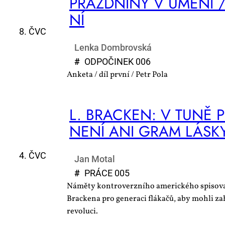
PRÁZD­NI­NY V UMĚ­NÍ /
NÍ
8. ČVC
Lenka Dombrovská
#
OD­PO­ČI­NEK 006
Anketa / díl první / Petr Pola
L. BRAC­KEN: V TU­NĚ 
NE­NÍ ANI GRAM LÁS­K
4. ČVC
Jan Motal
#
PRÁ­CE 005
Náměty kontroverzního amerického spisova
Brackena pro generaci flákačů, aby mohli za
revoluci.