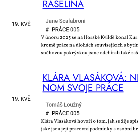
RA­ŠE­LI­NA
Jane Scalabroni
19. KVĚ
#
PRÁ­CE 005
V únoru 2025 se na Horské Kvildě konal Kur
kromě práce na úlohách souvisejících s bytí
sněhovou pokrývkou jsme odebírali také raše
KLÁ­RA VLA­SÁ­KO­VÁ: N
NOM SVO­JE PRÁ­CE
19. KVĚ
Tomáš Loužný
#
PRÁ­CE 005
Klára Vlasáková hovoří o tom, jak se žije spi
jaké jsou její pracovní podmínky a osobní hr