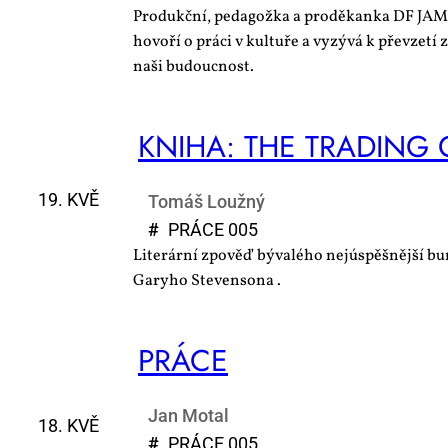
Produkční, pedagožka a proděkanka DF JA
hovoří o práci v kultuře a vyzývá k převzetí
naši budoucnost.
KNI­HA: THE TRA­DING 
19. KVĚ
Tomáš Loužný
#
PRÁ­CE 005
Literární zpověď bývalého nejúspěšnější b
Garyho Stevensona .
PRÁ­CE
Jan Motal
18. KVĚ
#
PRÁ­CE 005