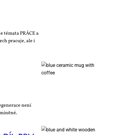
je témata PRÁCE a
h pracuje, ale i
regenerace není
dmíněné.