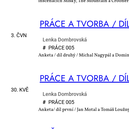
inscenacích Misky, The Mountain a Crooner
PRÁ­CE A TVOR­BA / DÍ
3. ČVN
Lenka Dombrovská
#
PRÁ­CE 005
Anketa / díl druhý / Michal Nagypál a Domi
PRÁ­CE A TVOR­BA / DÍL
30. KVĚ
Lenka Dombrovská
#
PRÁ­CE 005
Anketa/ díl první / Jan Motal a Tomáš Loužn