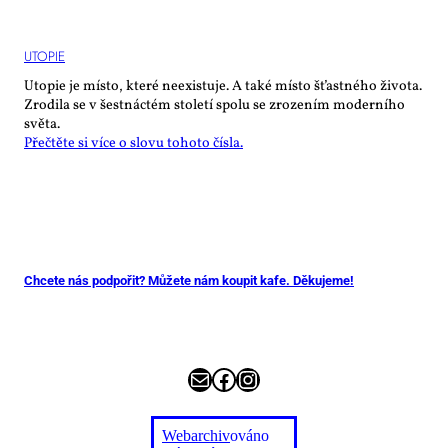
UTO­PIE
Utopie je místo, které neexistuje. A také místo šťastného života.
Zrodila se v šestnáctém století spolu se zrozením moderního
světa.
Přečtěte si více o slovu tohoto čísla.
Chcete nás podpořit? Můžete nám koupit kafe. Děkujeme!
E-mail
Facebook
Instagram
Webarchiv
ováno