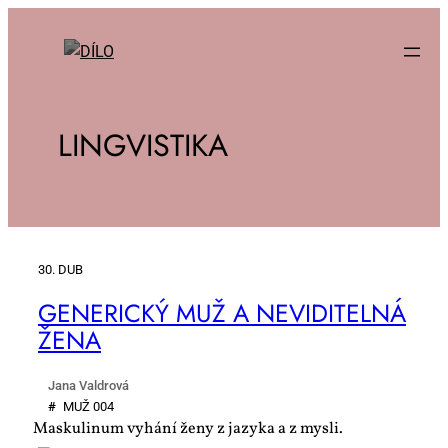
LINGVISTIKA
30. DUB
GE­NE­RIC­KÝ MUŽ A NE­VI­DI­TEL­NÁ
ŽE­NA
Jana Valdrová
#
MUŽ 004
Maskulinum vyhání ženy z jazyka a z mysli.