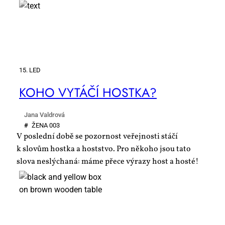
15. LED
KO­HO VY­TÁ­ČÍ HOST­KA?
Jana Valdrová
#
ŽE­NA 003
V poslední době se pozornost veřejnosti stáčí
k slovům hostka a hoststvo. Pro někoho jsou tato
slova neslýchaná: máme přece výrazy host a hosté!