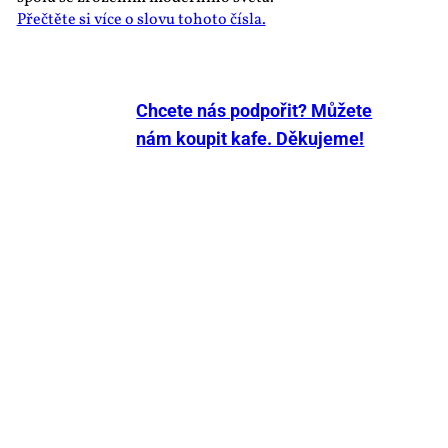
Přečtěte si více o slovu tohoto čísla.
Chcete nás podpořit? Můžete
nám koupit kafe. Děkujeme!