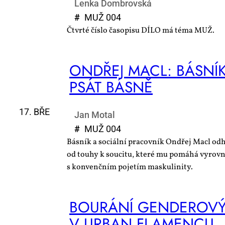
Lenka Dombrovská
#
MUŽ 004
Čtvrté číslo časopisu DÍLO má téma MUŽ.
ON­DŘEJ MACL: BÁS­NÍK
PSÁT BÁS­NĚ
17. BŘE
Jan Motal
#
MUŽ 004
Básník a sociální pracovník Ondřej Macl odh
od touhy k soucitu, které mu pomáhá vyrovn
s konvenčním pojetím maskulinity.
BOU­RÁ­NÍ GEN­DE­RO­V
V UR­BAN FLA­MEN­CU