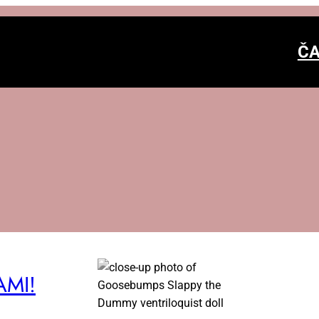
ČA
­MI!