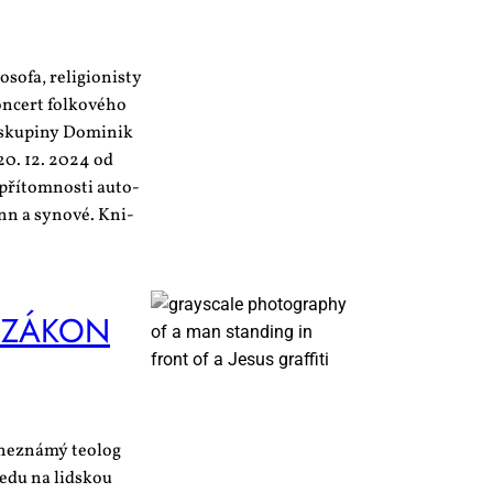
o­fa, re­li­gi­o­nis­ty
kon­cert fol­ko­vé­ho
 sku­pi­ny Do­mi­nik
í 20. 12. 2024 od
pří­tom­nos­ti au­to­
ann a sy­no­vé. Kni­
 ZÁ­KON
ř neznámý teolog
edu na lidskou