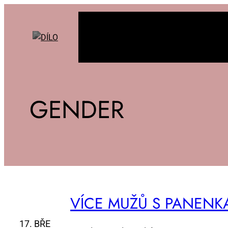
GENDER
VÍ­CE MUŽŮ S PA­NEN­KA
17. BŘE