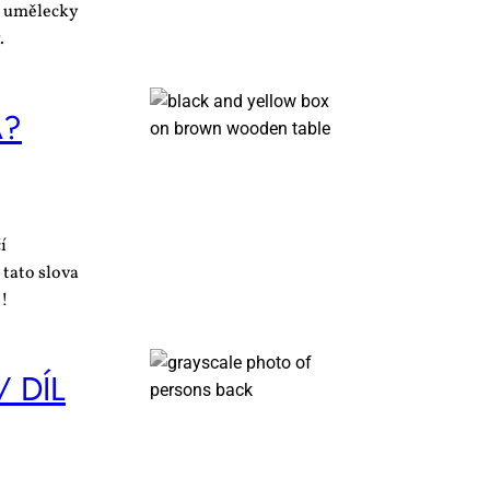
 i umělecky
.
A?
í
 tato slova
é!
/ DÍL