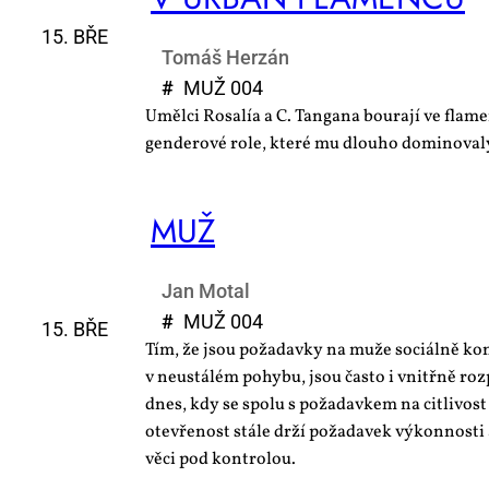
15. BŘE
Tomáš Herzán
#
MUŽ 004
Umělci Rosalía a C. Tangana bourají ve flame
genderové role, které mu dlouho dominoval
MUŽ
Jan Motal
#
MUŽ 004
15. BŘE
Tím, že jsou požadavky na muže sociálně ko
v neustálém pohybu, jsou často i vnitřně ro
dnes, kdy se spolu s požadavkem na citlivos
otevřenost stále drží požadavek výkonnosti 
věci pod kontrolou.