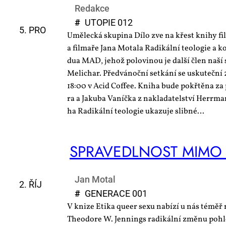
Redakce
#
UTO­PIE 012
5. PRO
Umě­lec­ká sku­pi­na Dí­lo zve na křest kni­hy fi­lo­s
a fil­ma­ře Ja­na Mo­ta­la Ra­di­kál­ní te­o­lo­gie a 
dua MAD, je­hož po­lo­vi­nou je dal­ší člen na­ší
Me­li­char. Před­vá­noč­ní se­tká­ní se usku­teč­n
18:00 v Acid Co­f­fee. Kni­ha bu­de po­křtě­na za 
ra a Ja­ku­ba Va­níč­ka z na­kla­da­tel­ství Herr­m
ha Ra­di­kál­ní te­o­lo­gie uka­zu­je slib­né…
SPRA­VE­DL­NOST MI­MO
Jan Motal
2. ŘÍJ
#
GE­NE­RA­CE 001
V knize Etika queer sexu nabízí u nás témě
Theodore W. Jennings radikální změnu pohl