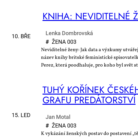
KNI­HA: NE­VI­DI­TEL­NÉ 
Lenka Dombrovská
10. BŘE
#
ŽE­NA 003
Neviditelné ženy: Jak data a výzkumy utvářej
název knihy britské feministické spisovatel
Perez, která poodhaluje, pro koho byl svět s
TU­HÝ KO­ŘÍ­NEK ČES­KÉ­
GRA­FU PRE­DÁ­TOR­STVÍ
15. LED
Jan Motal
#
ŽE­NA 003
K vykázání ženských postav do postavení „t