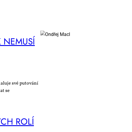
 NE­MU­SÍ
aluje své putování
at se
ÝCH RO­LÍ