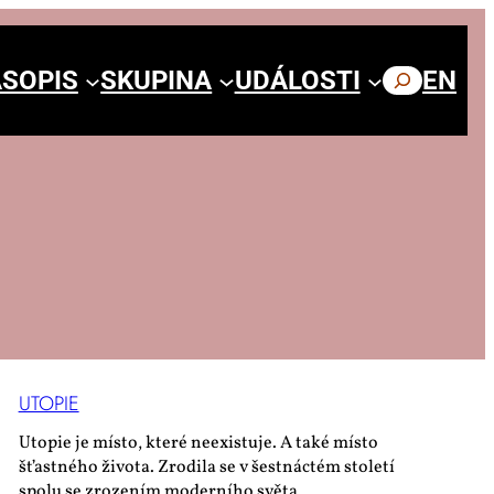
SOPIS
SKUPINA
UDÁLOSTI
HLEDAT
EN
UTO­PIE
Utopie je místo, které neexistuje. A také místo
šťastného života. Zrodila se v šestnáctém století
spolu se zrozením moderního světa.