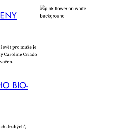
ŽE­NY
í svět pro muže je
ky Caroline Criado
tvořen.
HO BI­O­
ěch druhých“,