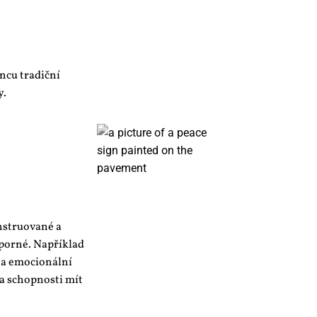
ncu tradiční
y.
nstruované a
zporné. Například
t a emocionální
a schopnosti mít