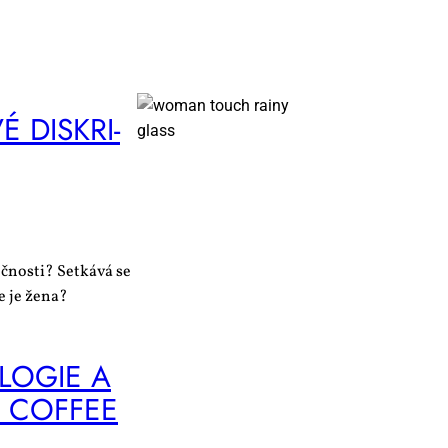
É DIS­KRI­
čnosti? Setkává se
e je žena?
­LO­GIE A
CO­F­FEE