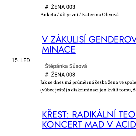
#
ŽE­NA 003
Anketa / díl první / Kateřina Olivová
V ZÁ­KU­LI­SÍ GEN­DE­RO­V
MI­NA­CE
15. LED
Štěpánka Sůsová
#
ŽE­NA 003
Jak se dnes má průměrná česká žena ve spole
(vůbec ještě) s diskriminací jen kvůli tomu, ž
KŘEST: RA­DI­KÁL­NÍ TE­O
KON­CERT MAD V ACID 