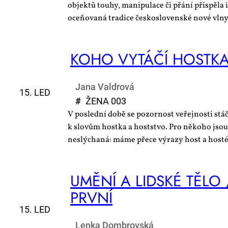
objektů touhy, manipulace či přání přispěla
oceňovaná tradice československé nové vlny
KO­HO VY­TÁ­ČÍ HOST­K
Jana Valdrová
15. LED
#
ŽE­NA 003
V poslední době se pozornost veřejnosti stáč
k slovům hostka a hoststvo. Pro někoho jsou
neslýchaná: máme přece výrazy host a host
UMĚ­NÍ A LID­SKÉ TĚ­LO 
PRV­NÍ
15. LED
Lenka Dombrovská