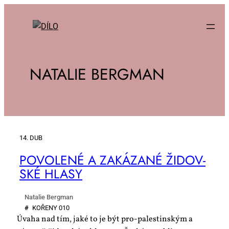
NATALIE BERGMAN
14. DUB
PO­VO­LE­NÉ A ZA­KÁ­ZA­NÉ ŽI­DOV­
SKÉ HLA­SY
Natalie Bergman
#
KO­ŘE­NY 010
Úvaha nad tím, jaké to je být pro-palestinským a