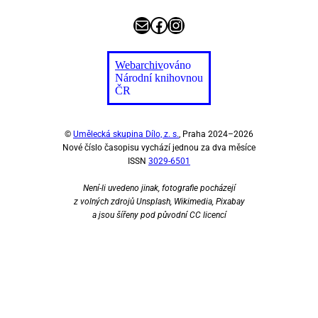
E-mail
Facebook
Instagram
Webarchiv
ováno
Národní knihovnou
ČR
©
Umělecká skupina Dílo, z. s.
, Praha 2024–2026
Nové číslo časopisu vychází jednou za dva měsíce
ISSN
3029-6501
Není-li uvedeno jinak, fotografie pocházejí
z volných zdrojů Unsplash, Wikimedia, Pixabay
a jsou šířeny pod původní CC licencí