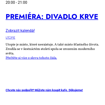
20:00
-
21:00
PRE­MI­É­RA: DI­VA­DLO KR­VE
Zobrazit kalendář
UTO­PIE
Utopie je místo, které neexistuje. A také místo šťastného života.
Zrodila se v šestnáctém století spolu se zrozením moderního
světa.
Přečtěte si více o slovu tohoto čísla.
Chcete nás podpořit? Můžete nám koupit kafe. Děkujeme!