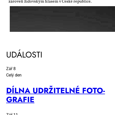
zároveň židovským hlasem v České republice.
UDÁLOSTI
Zář
8
Celý den
DÍL­NA UDR­ŽI­TEL­NÉ FO­TO­
GRA­FIE
Zář
11