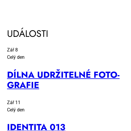
UDÁLOSTI
Zář
8
Celý den
DÍL­NA UDR­ŽI­TEL­NÉ FO­TO­
GRA­FIE
Zář
11
Celý den
IDEN­TI­TA 013