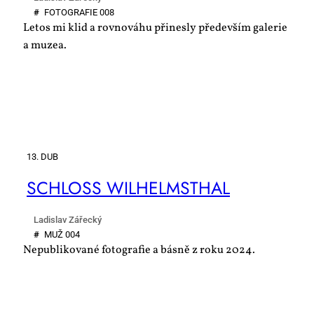
#
FO­TO­GRA­FIE 008
Letos mi klid a rovnováhu přinesly především galerie
a muzea.
13. DUB
SCHLOSS WILHELM­STHAL
Ladislav Zářecký
#
MUŽ 004
Nepublikované fotografie a básně z roku 2024.