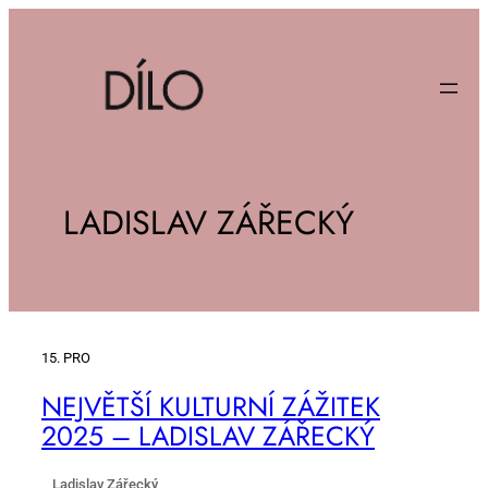
LADISLAV ZÁŘECKÝ
15. PRO
NEJ­VĚT­ŠÍ KUL­TUR­NÍ ZÁ­ŽI­TEK
2025 – LA­DI­SLAV ZÁ­ŘEC­KÝ
Ladislav Zářecký