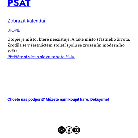
PSÁT
Zobrazit kalendář
UTO­PIE
Utopie je místo, které neexistuje. A také místo šťastného života.
Zrodila se v šestnáctém století spolu se zrozením moderního
světa.
Přečtěte si více o slovu tohoto čísla.
Chcete nás podpořit? Můžete nám koupit kafe. Děkujeme!
E-mail
Facebook
Instagram