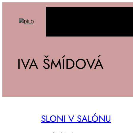
IVA ŠMÍDOVÁ
SLO­NI V SA­LÓ­NU