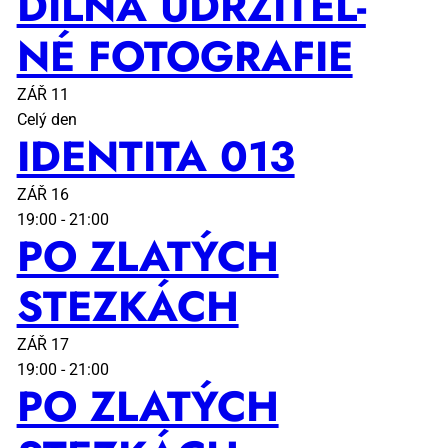
DÍL­NA UDR­ŽI­TEL­
NÉ FO­TO­GRA­FIE
ZÁŘ
11
Celý den
IDEN­TI­TA 013
ZÁŘ
16
19:00
-
21:00
PO ZLA­TÝCH
STEZ­KÁCH
ZÁŘ
17
19:00
-
21:00
PO ZLA­TÝCH