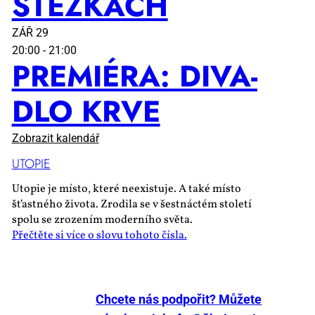
STEZ­KÁCH
ZÁŘ
29
20:00
-
21:00
PRE­MI­É­RA: DI­VA­
DLO KR­VE
Zobrazit kalendář
UTO­PIE
Utopie je místo, které neexistuje. A také místo
šťastného života. Zrodila se v šestnáctém století
spolu se zrozením moderního světa.
Přečtěte si více o slovu tohoto čísla.
Chcete nás podpořit? Můžete