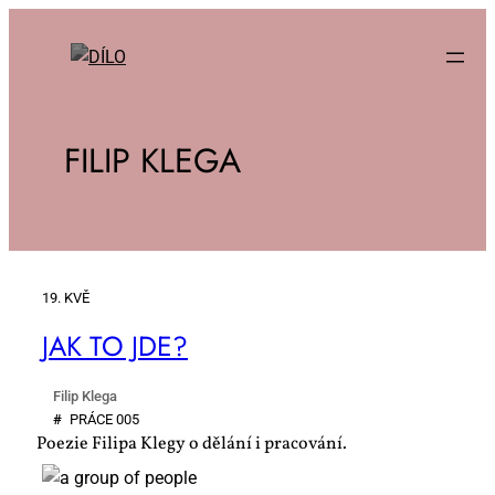
FILIP KLEGA
19. KVĚ
JAK TO JDE?
Filip Klega
#
PRÁ­CE 005
Poezie Filipa Klegy o dělání i pracování.