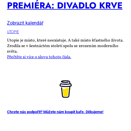
PRE­MI­É­RA: DI­VA­DLO KR­VE
Zobrazit kalendář
UTO­PIE
Utopie je místo, které neexistuje. A také místo šťastného života.
Zrodila se v šestnáctém století spolu se zrozením moderního
světa.
Přečtěte si více o slovu tohoto čísla.
Chcete nás podpořit? Můžete nám koupit kafe. Děkujeme!