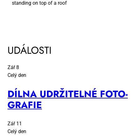
UDÁLOSTI
Zář
8
Celý den
DÍL­NA UDR­ŽI­TEL­NÉ FO­TO­
GRA­FIE
Zář
11
Celý den