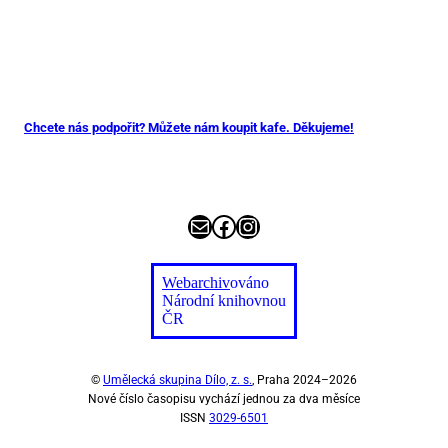
Chcete nás podpořit? Můžete nám koupit kafe. Děkujeme!
E-mail
Facebook
Instagram
Webarchiv
ováno
Národní knihovnou
ČR
©
Umělecká skupina Dílo, z. s.
, Praha 2024–2026
Nové číslo časopisu vychází jednou za dva měsíce
ISSN
3029-6501