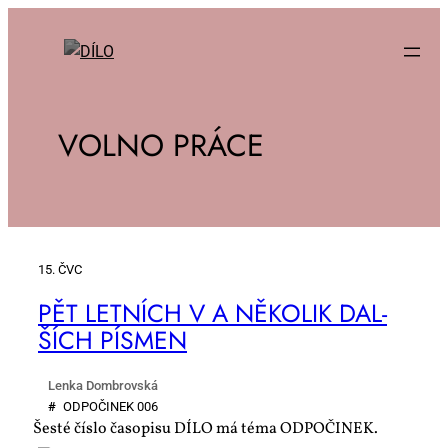
VOLNO PRÁCE
15. ČVC
PĚT LET­NÍCH V A NĚ­KO­LIK DAL­
ŠÍCH PÍS­MEN
Lenka Dombrovská
#
OD­PO­ČI­NEK 006
Šesté číslo časopisu DÍLO má téma ODPOČINEK.