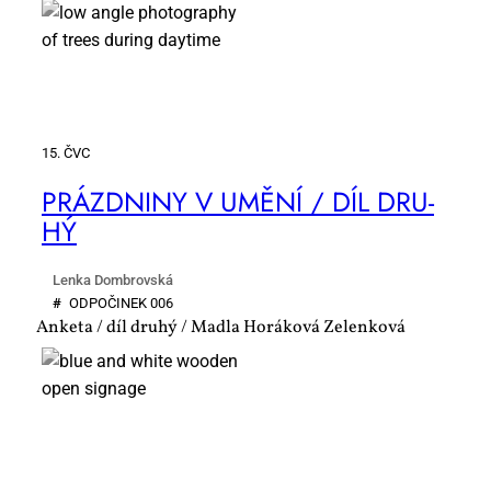
15. ČVC
PRÁZD­NI­NY V UMĚ­NÍ / DÍL DRU­
HÝ
Lenka Dombrovská
#
OD­PO­ČI­NEK 006
Anketa / díl druhý / Madla Horáková Zelenková