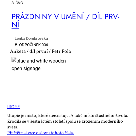
8. ČVC
PRÁZD­NI­NY V UMĚ­NÍ / DÍL PRV­
NÍ
Lenka Dombrovská
#
OD­PO­ČI­NEK 006
Anketa / díl první / Petr Pola
UTO­PIE
Utopie je místo, které neexistuje. A také místo šťastného života.
Zrodila se v šestnáctém století spolu se zrozením moderního
světa.
Přečtěte si více o slovu tohoto čísla.