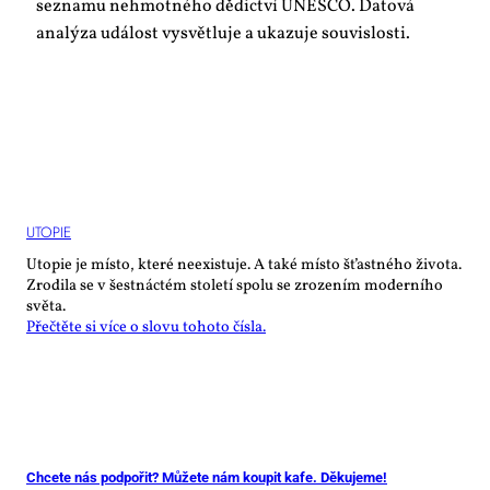
seznamu nehmotného dědictví UNESCO. Datová
analýza událost vysvětluje a ukazuje souvislosti.
UTO­PIE
Utopie je místo, které neexistuje. A také místo šťastného života.
Zrodila se v šestnáctém století spolu se zrozením moderního
světa.
Přečtěte si více o slovu tohoto čísla.
Chcete nás podpořit? Můžete nám koupit kafe. Děkujeme!