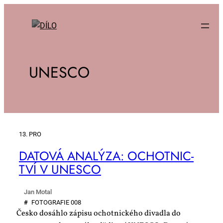
UNESCO
13. PRO
DA­TO­VÁ ANA­LÝ­ZA: OCHOT­NIC­
TVÍ V UNE­SCO
Jan Motal
#
FO­TO­GRA­FIE 008
Česko dosáhlo zápisu ochotnického divadla do