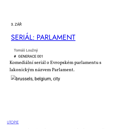
3. ZÁŘ
SE­RI­ÁL: PAR­LA­MENT
Tomáš Loužný
#
GE­NE­RA­CE 001
Komediální seriál o Evropském parlamentu s
lakonickým názvem Parlament.
UTO­PIE