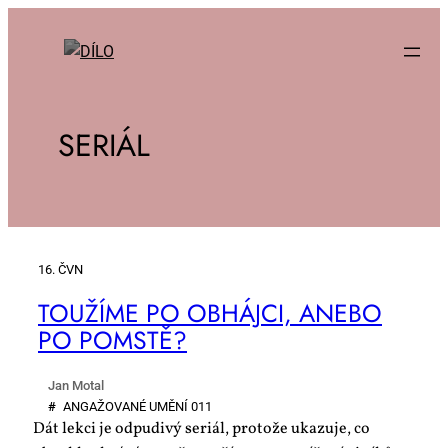
SERIÁL
16. ČVN
TOU­ŽÍ­ME PO OB­HÁJ­CI, ANE­BO
PO PO­MSTĚ?
Jan Motal
#
AN­GA­ŽO­VA­NÉ UMĚ­NÍ 011
Dát lekci je odpudivý seriál, protože ukazuje, co