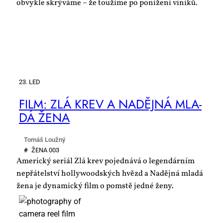
obvykle skrýváme – že toužíme po ponížení viníků.
23. LED
FILM: ZLÁ KREV A NA­DĚJ­NÁ MLA­
DÁ ŽE­NA
Tomáš Loužný
#
ŽE­NA 003
Americký seriál Zlá krev pojednává o legendárním
nepřátelství hollywoodských hvězd a Nadějná mladá
žena je dynamický film o pomstě jedné ženy.