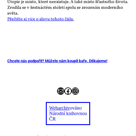
Utopie je místo, které neexistuje. A také místo šťastného života.
Zrodila se v šestnáctém století spolu se zrozením moderního
světa.
Přečtěte si více o slovu tohoto čísla.
Chcete nás podpořit? Můžete nám koupit kafe. Děkujeme!
E-mail
Facebook
Instagram
Webarchiv
ováno
Národní knihovnou
ČR