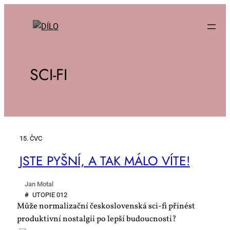
SCI-FI
15. ČVC
JSTE PYŠ­NÍ, A TAK MÁ­LO VÍ­TE!
Jan Motal
#
UTO­PIE 012
Může normalizační československá sci-fi přinést
produktivní nostalgii po lepší budoucnosti?