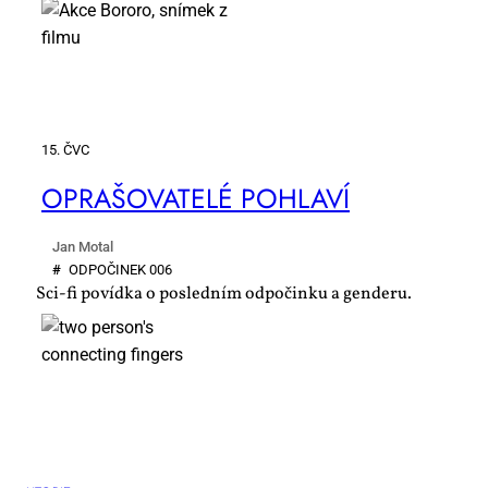
15. ČVC
OPRA­ŠO­VA­TE­LÉ PO­HLA­VÍ
Jan Motal
#
OD­PO­ČI­NEK 006
Sci-fi povídka o posledním odpočinku a genderu.