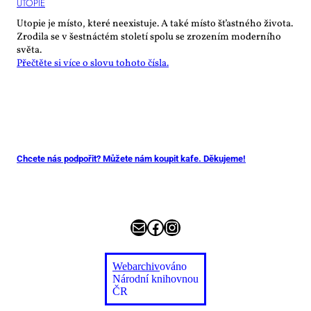
UTO­PIE
Utopie je místo, které neexistuje. A také místo šťastného života.
Zrodila se v šestnáctém století spolu se zrozením moderního
světa.
Přečtěte si více o slovu tohoto čísla.
Chcete nás podpořit? Můžete nám koupit kafe. Děkujeme!
E-mail
Facebook
Instagram
Webarchiv
ováno
Národní knihovnou
ČR