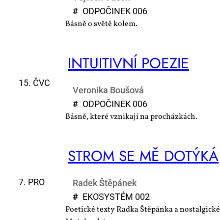
#
OD­PO­ČI­NEK 006
Básně o světě kolem.
IN­TU­I­TIV­NÍ PO­EZIE
15. ČVC
Veronika Boušová
#
OD­PO­ČI­NEK 006
Básně, které vznikají na procházkách.
STROM SE MĚ DO­TÝ­KÁ
7. PRO
Radek Štěpánek
#
EKO­SYS­TÉM 002
Poetické texty Radka Štěpánka a nostalgické 