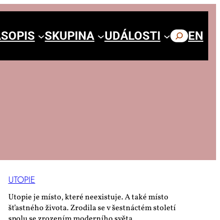
SOPIS
SKUPINA
UDÁLOSTI
HLEDAT
EN
UTO­PIE
Utopie je místo, které neexistuje. A také místo
šťastného života. Zrodila se v šestnáctém století
spolu se zrozením moderního světa.