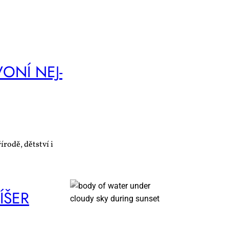
VO­NÍ NEJ­
írodě, dětství i
Í­ŠER