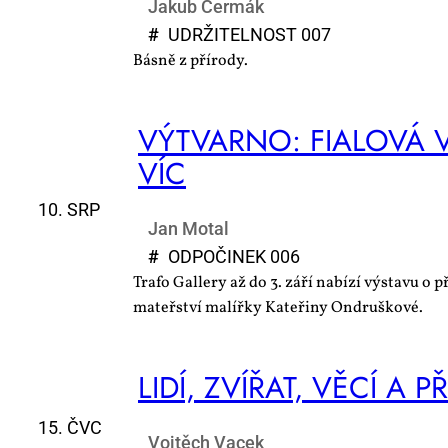
Jakub Čermák
#
UDR­ŽI­TEL­NOST 007
Básně z přírody.
VÝ­TVAR­NO: FI­A­LO­VÁ 
VÍC
10. SRP
Jan Motal
#
OD­PO­ČI­NEK 006
Trafo Gallery až do 3. září nabízí výstavu o př
mateřství malířky Kateřiny Ondruškové.
LI­DÍ, ZVÍ­ŘAT, VĚ­CÍ A PŘ
15. ČVC
Vojtěch Vacek