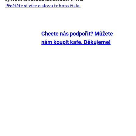
Přečtěte si více o slovu tohoto čísla.
Chcete nás podpořit? Můžete
nám koupit kafe. Děkujeme!