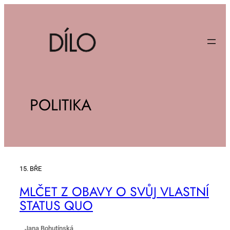
POLITIKA
15. BŘE
ML­ČET Z OBA­VY O SVŮJ VLAST­NÍ
STA­TUS QUO
Jana Bohutínská