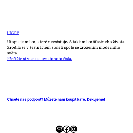
UTO­PIE
Utopie je místo, které neexistuje. A také místo šťastného života.
Zrodila se v šestnáctém století spolu se zrozením moderního
světa.
Přečtěte si více o slovu tohoto čísla.
Chcete nás podpořit? Můžete nám koupit kafe. Děkujeme!
E-mail
Facebook
Instagram