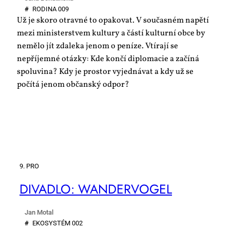
#
RO­DI­NA 009
Už je skoro otravné to opakovat. V současném napětí
mezi ministerstvem kultury a částí kulturní obce by
nemělo jít zdaleka jenom o peníze. Vtírají se
nepříjemné otázky: Kde končí diplomacie a začíná
spoluvina? Kdy je prostor vyjednávat a kdy už se
počítá jenom občanský odpor?
9. PRO
DI­VA­DLO: WAN­DER­VO­GEL
Jan Motal
#
EKO­SYS­TÉM 002