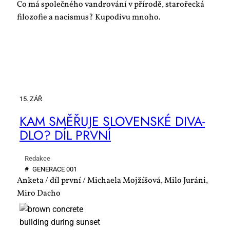
Co má společného vandrování v přírodě, starořecká
filozofie a nacismus? Kupodivu mnoho.
15. ZÁŘ
KAM SMĚ­ŘU­JE SLO­VEN­SKÉ DI­VA­
DLO? DÍL PRV­NÍ
Redakce
#
GE­NE­RA­CE 001
Anketa / díl první / Michaela Mojžíšová, Milo Juráni,
Miro Dacho