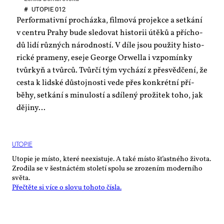
#
UTO­PIE 012
Per­for­ma­tiv­ní pro­cház­ka, fil­mo­vá pro­jek­ce a se­tká­ní
v cen­t­ru Pra­hy bu­de sle­do­vat his­to­rii útě­ků a pří­cho­
dů li­dí růz­ných ná­rod­nos­tí. V dí­le jsou po­u­ži­ty his­to­
ric­ké pra­me­ny, ese­je Ge­or­ge Orwel­la i vzpo­mín­ky
tvůr­kyň a tvůr­ců. Tvůr­čí tým vy­chá­zí z pře­svěd­če­ní, že
ces­ta k lid­ské dů­stoj­nos­ti ve­de přes kon­krét­ní pří­
běhy, se­tká­ní s mi­nu­los­tí a sdí­le­ný pro­ži­tek to­ho, jak
dě­ji­ny…
UTO­PIE
Utopie je místo, které neexistuje. A také místo šťastného života.
Zrodila se v šestnáctém století spolu se zrozením moderního
světa.
Přečtěte si více o slovu tohoto čísla.