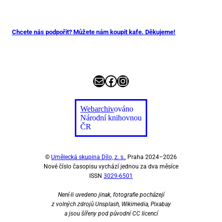
Chcete nás podpořit? Můžete nám koupit kafe. Děkujeme!
E-mail
Facebook
Instagram
Webarchiv
ováno
Národní knihovnou
ČR
©
Umělecká skupina Dílo, z. s.
, Praha 2024–2026
Nové číslo časopisu vychází jednou za dva měsíce
ISSN
3029-6501
Není-li uvedeno jinak, fotografie pocházejí
z volných zdrojů Unsplash, Wikimedia, Pixabay
a jsou šířeny pod původní CC licencí