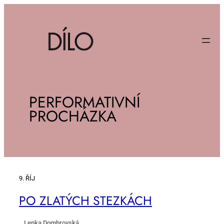
PERFORMATIVNÍ
PROCHÁZKA
9. ŘÍJ
PO ZLA­TÝCH STEZ­KÁCH
Lenka Dombrovská