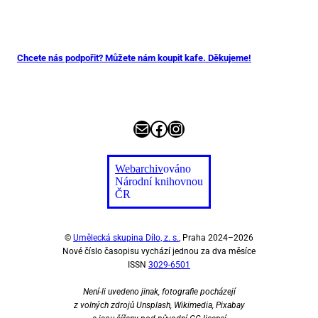
Chcete nás podpořit? Můžete nám koupit kafe. Děkujeme!
E-mail
Facebook
Instagram
Webarchiv
ováno
Národní knihovnou
ČR
©
Umělecká skupina Dílo, z. s.
, Praha 2024–2026
Nové číslo časopisu vychází jednou za dva měsíce
ISSN
3029-6501
Není-li uvedeno jinak, fotografie pocházejí
z volných zdrojů Unsplash, Wikimedia, Pixabay