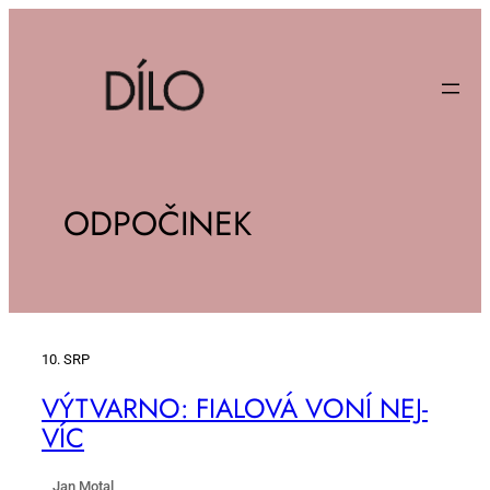
ODPOČINEK
10. SRP
VÝ­TVAR­NO: FI­A­LO­VÁ VO­NÍ NEJ­
VÍC
Jan Motal