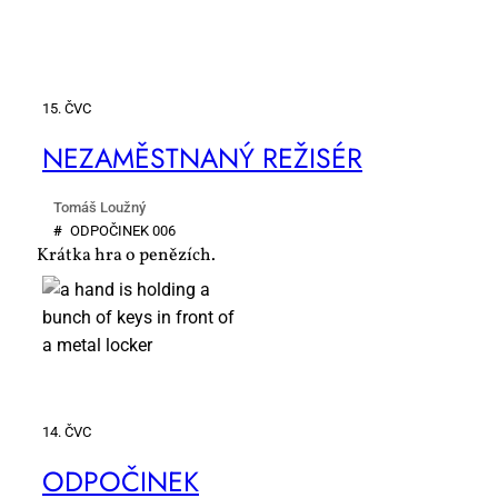
15. ČVC
NE­ZA­MĚST­NA­NÝ RE­ŽI­SÉR
Tomáš Loužný
#
OD­PO­ČI­NEK 006
Krátka hra o penězích.
14. ČVC
OD­PO­ČI­NEK