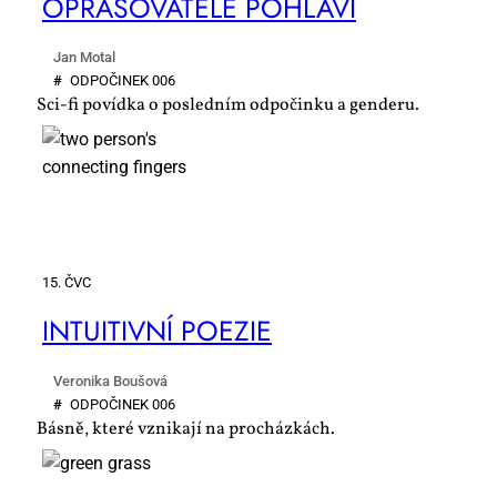
OPRA­ŠO­VA­TE­LÉ PO­HLA­VÍ
Jan Motal
#
OD­PO­ČI­NEK 006
Sci-fi povídka o posledním odpočinku a genderu.
15. ČVC
IN­TU­I­TIV­NÍ PO­EZIE
Veronika Boušová
#
OD­PO­ČI­NEK 006
Básně, které vznikají na procházkách.