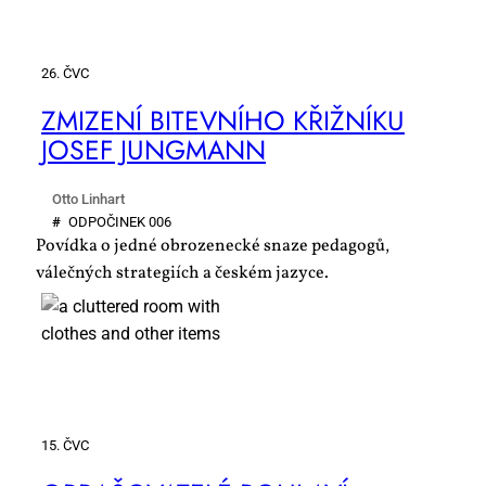
26. ČVC
ZMI­ZE­NÍ BI­TEV­NÍ­HO KŘIŽ­NÍ­KU
JO­SEF JUNG­MANN
Otto Linhart
#
OD­PO­ČI­NEK 006
Povídka o jedné obrozenecké snaze pedagogů,
válečných strategiích a českém jazyce.
15. ČVC