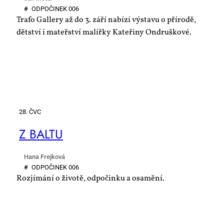
#
OD­PO­ČI­NEK 006
Trafo Gallery až do 3. září nabízí výstavu o přírodě,
dětství i mateřství malířky Kateřiny Ondruškové.
28. ČVC
Z BAL­TU
Hana Frejková
#
OD­PO­ČI­NEK 006
Rozjímání o životě, odpočinku a osamění.